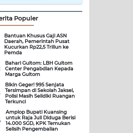
erita Populer
Bantuan Khusus Gaji ASN
Daerah, Pemerintah Pusat
Kucurkan Rp22,5 Triliun ke
Pemda
Bahari Gultom: LBH Gultom
2
Center Pengabdian Kepada
Marga Gultom
Bikin Geger! 995 Senjata
Tersimpan di Sekolah Jaksel,
3
Polisi Masih Selidiki Ruangan
Terkunci
Amplop Bupati Kuansing
untuk Raja Juli Diduga Berisi
4
14.000 SGD, KPK Temukan
Selisih Pengembalian