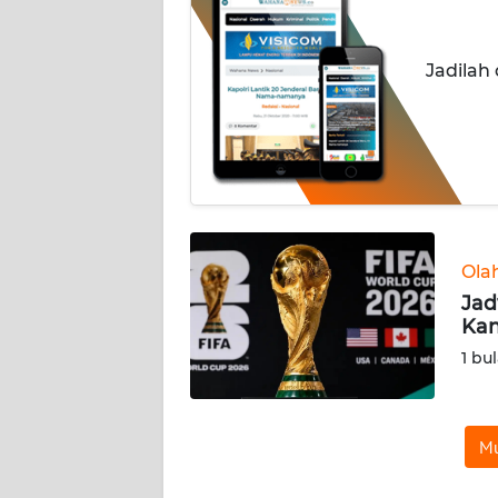
INDEKS
BERITA
Jadilah
KONTAK
KAMI
INFO
IKLAN
TENTANG
Ola
KAMI
Jad
Kan
PEDOMAN
1 bu
MEDIA
SIBER
Mu
REDAKSI