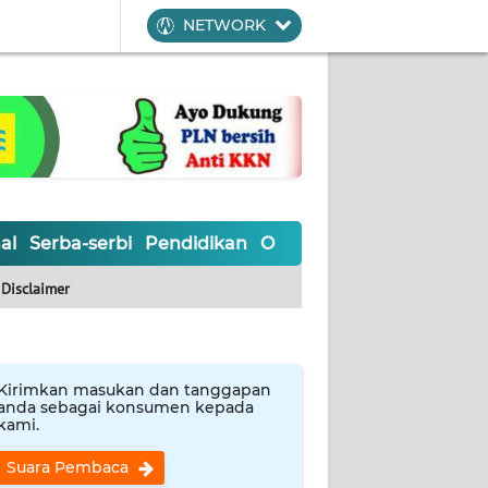
NETWORK
al
Serba-serbi
Pendidikan
Olahraga
Opini
Editoria
Disclaimer
Kirimkan masukan dan tanggapan
anda sebagai konsumen kepada
kami.
Suara Pembaca