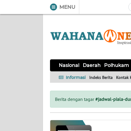
MENU
WAHANA
Tutup
TV
NASIONAL
DAERAH
POLHUKAM
KRIMINAL
EKUIN
SAINS-
KESEHATAN
INTERNASIONAL
Nasional
Daerah
Polhukam
TEKNO
Informasi
Indeks Berita
Kontak 
SERBA-
PENDIDIKAN
OLAHRAGA
OPINI
SERBI
Berita dengan tagar
#jadwal-piala-du
EDITORIAL
Informasi