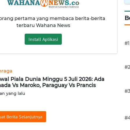
B
 orang pertama yang membaca berita-berita
terbaru Wahana News
Install Aplikasi
#1
#
hraga
wal Piala Dunia Minggu 5 Juli 2026: Ada
ada Vs Maroko, Paraguay Vs Prancis
#
lan yang lalu
at Berita Selanjutnya
#