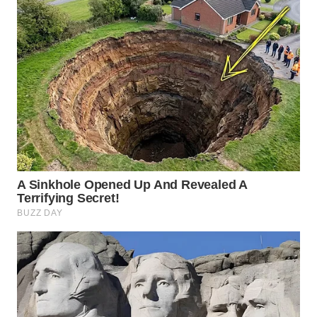
WN
NATUNA
WN
BINTAN
WN
MANDALIKA
WN
LIKUPANG
WN
LABUANBAJO
WN
BORNEO