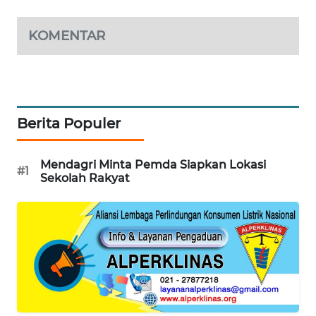
MAWAKA
KOMENTAR
ID
MARTABAT
NET
Berita Populer
PLN
WATCH
Mendagri Minta Pemda Siapkan Lokasi
#1
Sekolah Rakyat
MKLI
LPKKI
LKKI
KOPEKLIN