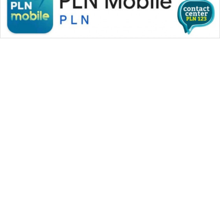
WAHANA MEDIA GROUP
|
|
|
WAHANA NEWS co
WAHANA TANI
WAHANA ADVOKAT
|
|
WAHANA INFRASTRUKTUR
WAHANA KONSUMEN
|
|
|
WAHANA LISTRIK
WAHANA TRAVEL
WAHANA TV
|
|
|
WAHANANEWS id
WAHANANEWS CO ID
WAHANANEWS NET
|
|
|
WAHANA SPORT ID
Wahana UMKM
Wahana Seleb