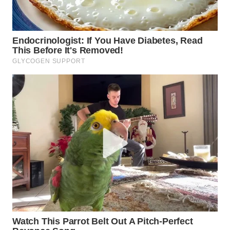
WN
TAPANULI
SELATAN
WN
TANJUNG
LESUNG
WN
KARO
WN
SIMALUNGUN
WN
LABUHANBATU
WN