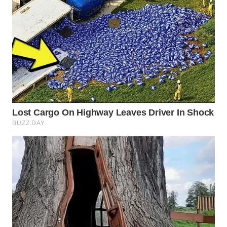
WN
SUMEDANG
WN
CIANJUR
WN
KEPULAUAN
SERIBU
WN
TANGERANG
WN
BINJAI
WN
CIREBON