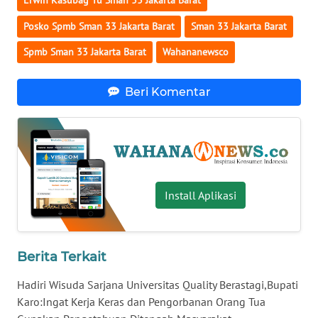
Erwin Kasubag Tu Sman 33 Jakarta Barat
WN
Posko Spmb Sman 33 Jakarta Barat
Sman 33 Jakarta Barat
BABEL
Spmb Sman 33 Jakarta Barat
Wahananewsco
WN
SUMBAR
Beri Komentar
WN
SUMSEL
WN
BENGKULU
Install Aplikasi
WN
LAMPUNG
Berita Terkait
WN
Hadiri Wisuda Sarjana Universitas Quality Berastagi,Bupati
JATENG
Karo:Ingat Kerja Keras dan Pengorbanan Orang Tua