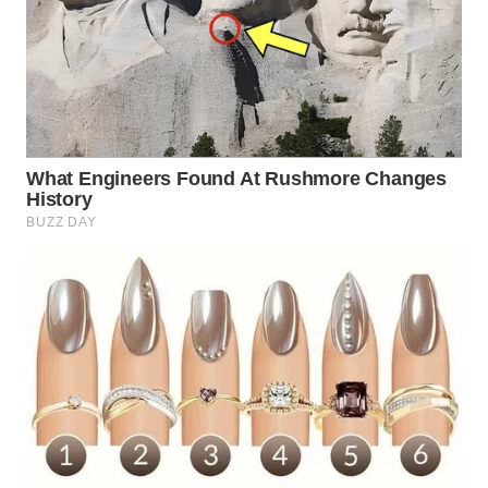
Wahana
Media
Group
WAHANA
NEWS
WAHANA
TANI
WAHANA
ADVOKAT
WAHANA
INFRASTRUKTUR
WAHANA
KONSUMEN