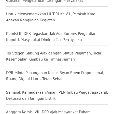
Gunakan Pengetahuan Ditengah Masyarakat
WN
NUSANTARA
Untuk Menyemarakkan HUT RI Ke-81, Pemkab Karo
Adakan Rangkaian Kegiatan
WN
JOGJA
Komisi III DPR Tegaskan Tak Ada Surpres Pergantian
Kapolri, Masyarakat Diminta Tak Percaya Isu
WN
JATIM
Ter Stegen Gabung Ajax dengan Status Pinjaman, Incar
Kesempatan Kembali ke Timnas Jerman
WN
BALI
DPR Minta Penanganan Kasus Bryan Ebem Proporsional,
Ruang Digital Harus Tetap Sehat
WN
KALBAR
Semarak Kemerdekaan Aman: PLN Imbau Warga Jaga Jarak
Dekorasi dari Jaringan Listrik
WN
KALTENG
Anggota Komisi VIII DPR Ajak Masyarakat Pahami