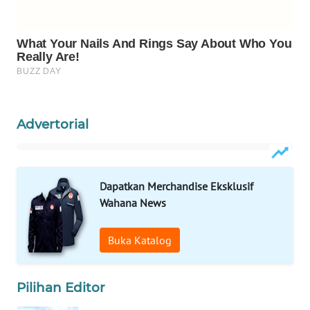
WAHANA
LISTRIK
WAHANA
TRAVEL
Advertorial
WAHANA
TV
WAHANANEWS
Dapatkan Merchandise Eksklusif
ID
Wahana News
WAHANANEWS
Buka Katalog
CO ID
WAHANANEWS
Pilihan Editor
NET