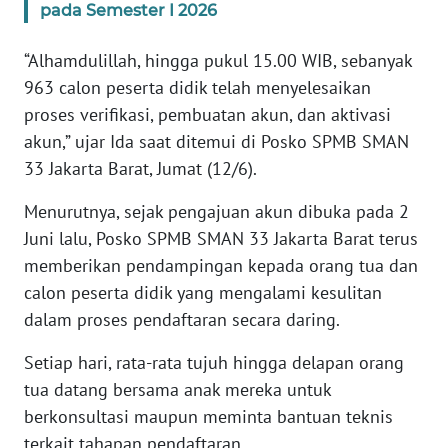
pada Semester I 2026
KARIR
“Alhamdulillah, hingga pukul 15.00 WIB, sebanyak
963 calon peserta didik telah menyelesaikan
DISCLAIMER
proses verifikasi, pembuatan akun, dan aktivasi
akun,” ujar Ida saat ditemui di Posko SPMB SMAN
Wahana
33 Jakarta Barat, Jumat (12/6).
News
Regional
Menurutnya, sejak pengajuan akun dibuka pada 2
Juni lalu, Posko SPMB SMAN 33 Jakarta Barat terus
WN
SUMUT
memberikan pendampingan kepada orang tua dan
calon peserta didik yang mengalami kesulitan
WN
dalam proses pendaftaran secara daring.
JAKARTA
Setiap hari, rata-rata tujuh hingga delapan orang
tua datang bersama anak mereka untuk
WN
JABAR
berkonsultasi maupun meminta bantuan teknis
terkait tahapan pendaftaran.