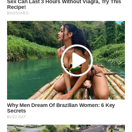
WN
PRIANGAN
TIMUR
WN
SEMARANG
WN
SOLO
WN
BOROBUDUR
WN
MADURA
WN
SURABAYA