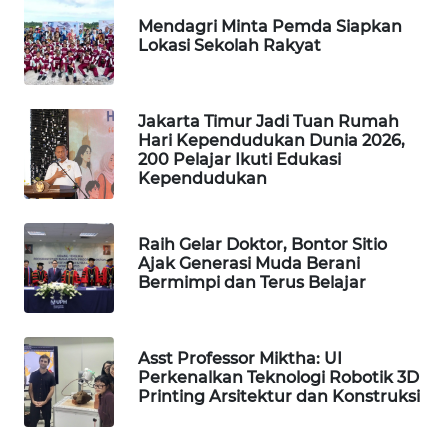
WAHANA
Mendagri Minta Pemda Siapkan
Lokasi Sekolah Rakyat
SPORT
WAHANA
UMKM
Jakarta Timur Jadi Tuan Rumah
Hari Kependudukan Dunia 2026,
200 Pelajar Ikuti Edukasi
WAHANA
Kependudukan
SELEB
Raih Gelar Doktor, Bontor Sitio
WAHANA
Ajak Generasi Muda Berani
PERSONA
Bermimpi dan Terus Belajar
WAHANA
OTOMOTIF
Asst Professor Miktha: UI
Perkenalkan Teknologi Robotik 3D
WAHANA
Printing Arsitektur dan Konstruksi
HEALTH