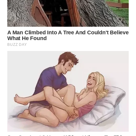
WN
INDRAMAYU
WN
KUNINGAN
WN
MAJALENGKA
WN
SUBANG
WN
SUKABUMI
WN
PURWAKARTA