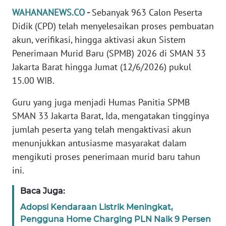
Informasi
WAHANANEWS.CO
-
Sebanyak 963 Calon Peserta
Didik (CPD) telah menyelesaikan proses pembuatan
INDEKS
BERITA
akun, verifikasi, hingga aktivasi akun Sistem
Penerimaan Murid Baru (SPMB) 2026 di SMAN 33
KONTAK
Jakarta Barat hingga Jumat (12/6/2026) pukul
KAMI
15.00 WIB.
INFO
Guru yang juga menjadi Humas Panitia SPMB
IKLAN
SMAN 33 Jakarta Barat, Ida, mengatakan tingginya
jumlah peserta yang telah mengaktivasi akun
TENTANG
menunjukkan antusiasme masyarakat dalam
KAMI
mengikuti proses penerimaan murid baru tahun
ini.
PEDOMAN
MEDIA
Baca Juga:
SIBER
Adopsi Kendaraan Listrik Meningkat,
Pengguna Home Charging PLN Naik 9 Persen
REDAKSI