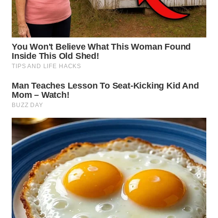
WN
MALUKU
WN
MALUT
WN
DAIRI
WN
DANAU
TOBA
WN
NIAS
WN
LANGKAT