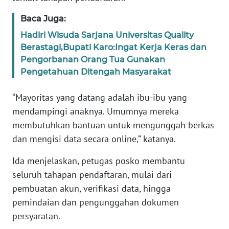
WN
Baca Juga:
BANTEN
Hadiri Wisuda Sarjana Universitas Quality
WN
Berastagi,Bupati Karo:Ingat Kerja Keras dan
NTT
Pengorbanan Orang Tua Gunakan
Pengetahuan Ditengah Masyarakat
WN
KEPRI
“Mayoritas yang datang adalah ibu-ibu yang
mendampingi anaknya. Umumnya mereka
WN
membutuhkan bantuan untuk mengunggah berkas
PAPUA
dan mengisi data secara online,” katanya.
WN
Ida menjelaskan, petugas posko membantu
PAPUA
seluruh tahapan pendaftaran, mulai dari
BARAT
pembuatan akun, verifikasi data, hingga
pemindaian dan pengunggahan dokumen
WN
persyaratan.
RIAU