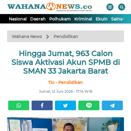
Nasional
Daerah
Polhukam
Kriminal
Ekuin
Sains-Te
WAHANA
Tutup
TV
Wahana News
Pendidikan
NASIONAL
Hingga Jumat, 963 Calon
Siswa Aktivasi Akun SPMB di
DAERAH
SMAN 33 Jakarta Barat
Tio - Pendidikan
POLHUKAM
Jumat, 12 Juni 2026 - 17:14 WIB
KRIMINAL
EKUIN