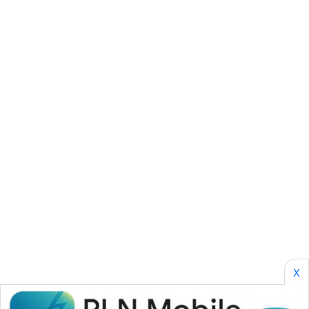
SONYA
ASA
NEWS
X