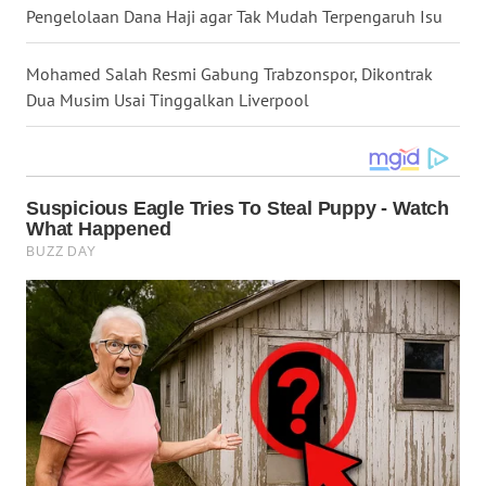
Pengelolaan Dana Haji agar Tak Mudah Terpengaruh Isu
WN
KALTARA
Mohamed Salah Resmi Gabung Trabzonspor, Dikontrak
Dua Musim Usai Tinggalkan Liverpool
WN
KALSEL
WN
KALTIM
WN
SULSEL
WN
GORONTALO
WN
SULUT