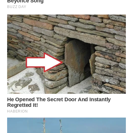
TAPANULI
TENGAH
WN DELI
SERDANG
WN
TEBING
TINGGI
WN
PAKPAK
WN
KARAWANG
WN
BEKASI