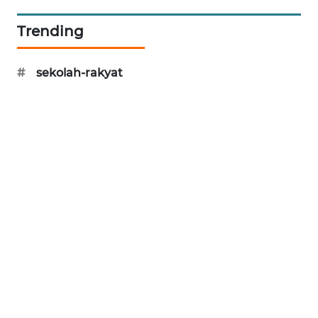
PORTAL
Trending
KONSUMEN
FORWAMKI
#
sekolah-rakyat
ALPERKLINAS
FORJASIDA
TAMBANG
NEWS
SITUNGIR
NEWS
SIDIKALANG
NEWS