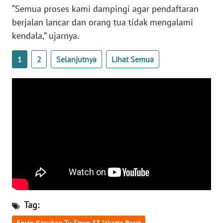
“Semua proses kami dampingi agar pendaftaran
WN
berjalan lancar dan orang tua tidak mengalami
SERAMBI
kendala,” ujarnya.
WN
1
2
Selanjutnya
Lihat Semua
JAMBI
WN
SULTRA
WN
NTB
WN
SULTENG
WN
Tag:
SULBAR