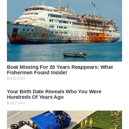
WN
BOGOR
WN
DEPOK
WN
TAPANULI
UTARA
WN
SAMOSIR
WN
PADANG
LAWAS