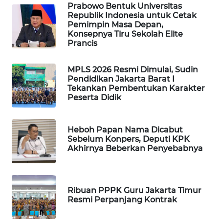
Prabowo Bentuk Universitas
WAHANA
Republik Indonesia untuk Cetak
DESA
Pemimpin Masa Depan,
WISATA
Konsepnya Tiru Sekolah Elite
Prancis
LAPAK
WAHANA
MPLS 2026 Resmi Dimulai, Sudin
Pendidikan Jakarta Barat I
Tekankan Pembentukan Karakter
Wahana
Peserta Didik
Network
KONSUMEN
Heboh Papan Nama Dicabut
LISTRIK
Sebelum Konpers, Deputi KPK
Akhirnya Beberkan Penyebabnya
MASYARAKAT
KELISTRIKAN
Ribuan PPPK Guru Jakarta Timur
Resmi Perpanjang Kontrak
WALINKI
ID