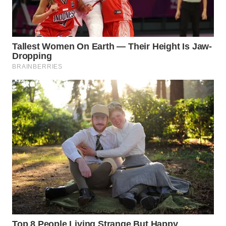
WN
BOGOR
WN
DEPOK
WN
TAPANULI
UTARA
WN
SAMOSIR
WN
PADANG
LAWAS