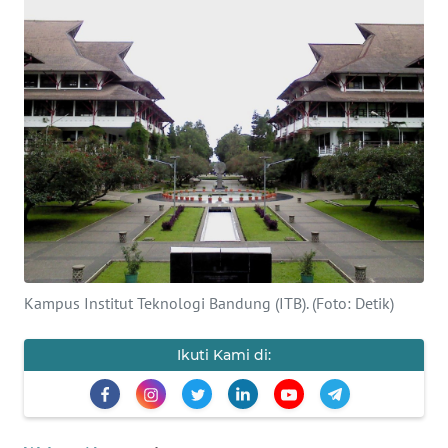
SAINS-TEKNO
KESEHATAN
INTERNASIONAL
SERBA-SERBI
PENDIDIKAN
OLAHRAGA
Kampus Institut Teknologi Bandung (ITB). (Foto: Detik)
OPINI
Ikuti Kami di:
EDITORIAL