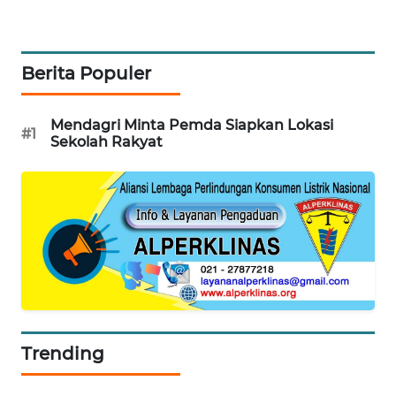
PORTAL
KONSUMEN
Berita Populer
FORWAMKI
Mendagri Minta Pemda Siapkan Lokasi
ALPERKLINAS
#1
Sekolah Rakyat
FORJASIDA
TAMBANG
NEWS
SITUNGIR
NEWS
Trending
SIDIKALANG
NEWS