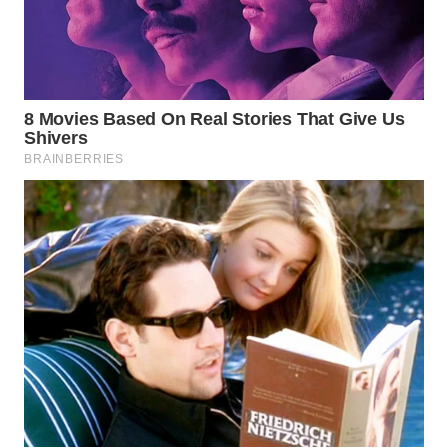
WN
NATUNA
WN
BINTAN
WN
MANDALIKA
WN
LIKUPANG
WN
LABUANBAJO
WN
BORNEO