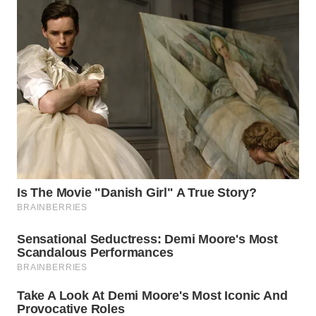
WAHANA
LISTRIK
WAHANA
TRAVEL
WAHANA
TV
WAHANANEWS
ID
WAHANANEWS
CO ID
WAHANANEWS
NET