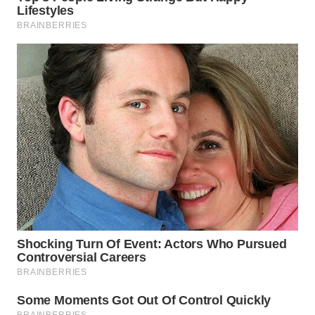
WN
SUMEDANG
WN
CIANJUR
WN
KEPULAUAN
SERIBU
WN
TANGERANG
WN
BINJAI
WN
CIREBON