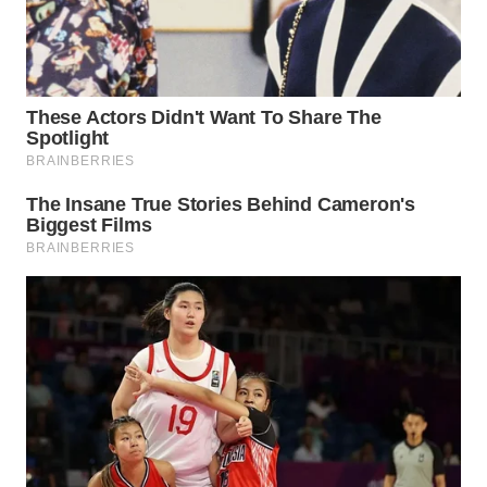
TAPANULI
TENGAH
WN DELI
SERDANG
WN
TEBING
TINGGI
WN
PAKPAK
WN
KARAWANG
WN
BEKASI