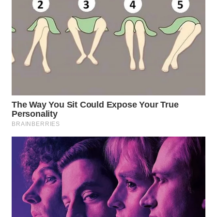
WN
PRIANGAN
TIMUR
WN
SEMARANG
WN
SOLO
WN
BOROBUDUR
WN
MADURA
WN
SURABAYA