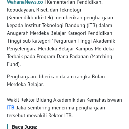
WahanaNews.co
|
Kementerian Pendidikan,
Informasi
Kebudayaan, Riset, dan Teknologi
INDEKS
(Kemendikbudristek) memberikan penghargaan
BERITA
kepada Institut Teknologi Bandung (ITB) dalam
Anugerah Merdeka Belajar Kategori Pendidikan
KONTAK
Tinggi sub kategori "Perguruan Tinggi Akademik
KAMI
Penyelengara Merdeka Belajar Kampus Merdeka
Terbaik pada Program Dana Padanan (Matching
INFO
IKLAN
Fund).
Penghargaan diberikan dalam rangka Bulan
TENTANG
Merdeka Belajar.
KAMI
Wakil Rektor Bidang Akademik dan Kemahasiswaan
PEDOMAN
MEDIA
ITB
, Jaka Sembiring menerima penghargaan
SIBER
tersebut mewakili Rektor ITB.
Baca Juga:
REDAKSI