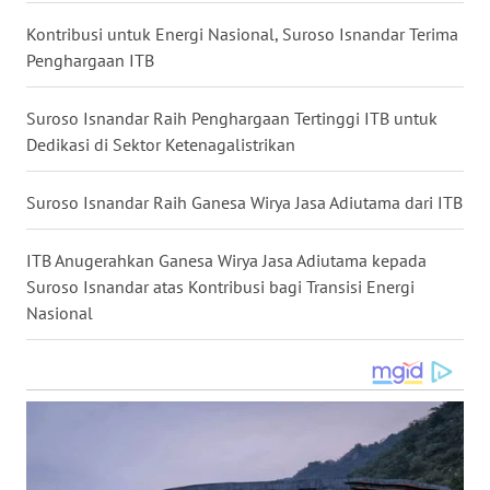
WN
Kontribusi untuk Energi Nasional, Suroso Isnandar Terima
MALUKU
Penghargaan ITB
WN
Suroso Isnandar Raih Penghargaan Tertinggi ITB untuk
MALUT
Dedikasi di Sektor Ketenagalistrikan
WN
Suroso Isnandar Raih Ganesa Wirya Jasa Adiutama dari ITB
DAIRI
ITB Anugerahkan Ganesa Wirya Jasa Adiutama kepada
WN
DANAU
Suroso Isnandar atas Kontribusi bagi Transisi Energi
TOBA
Nasional
WN
NIAS
WN
LANGKAT