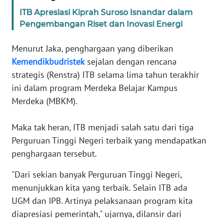
ITB Apresiasi Kiprah Suroso Isnandar dalam
KARIR
Pengembangan Riset dan Inovasi Energi
Menurut Jaka, penghargaan yang diberikan
DISCLAIMER
Kemendikbudristek
sejalan dengan rencana
Wahana
strategis (Renstra) ITB selama lima tahun terakhir
News
ini dalam program Merdeka Belajar Kampus
Regional
Merdeka (MBKM).
WN
Maka tak heran, ITB menjadi salah satu dari tiga
SUMUT
Perguruan Tinggi Negeri terbaik yang mendapatkan
penghargaan tersebut.
WN
JAKARTA
"Dari sekian banyak Perguruan Tinggi Negeri,
menunjukkan kita yang terbaik. Selain ITB ada
WN
UGM dan IPB. Artinya pelaksanaan program kita
JABAR
diapresiasi pemerintah," ujarnya, dilansir dari