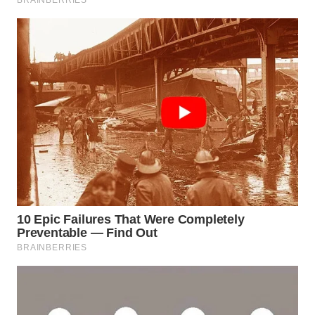
WN
INDRAMAYU
WN
KUNINGAN
WN
MAJALENGKA
WN
SUBANG
WN
SUKABUMI
WN
PURWAKARTA