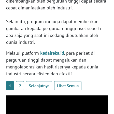
dikembangkan oleh perguruan tinggi dapat secara
cepat dimanfaatkan oleh industri.
WN
BABEL
Selain itu, program ini juga dapat memberikan
WN
gambaran kepada perguruan tinggi riset seperti
SUMBAR
apa saja yang saat ini sedang dibutuhkan oleh
dunia industri.
WN
SUMSEL
Melalui platform
kedaireka.id
, para periset di
perguruan tinggi dapat mengajukan dan
WN
mengolaborasikan hasil risetnya kepada dunia
BENGKULU
industri secara efisien dan efektif.
WN
1
2
Selanjutnya
Lihat Semua
LAMPUNG
WN
JATENG