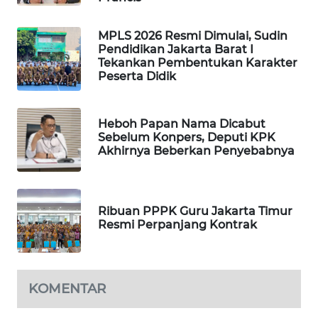
MAWAKA
MPLS 2026 Resmi Dimulai, Sudin
ID
Pendidikan Jakarta Barat I
Tekankan Pembentukan Karakter
Peserta Didik
MARTABAT
NET
Heboh Papan Nama Dicabut
PLN
Sebelum Konpers, Deputi KPK
WATCH
Akhirnya Beberkan Penyebabnya
MKLI
Ribuan PPPK Guru Jakarta Timur
LPKKI
Resmi Perpanjang Kontrak
LKKI
KOMENTAR
KOPEKLIN