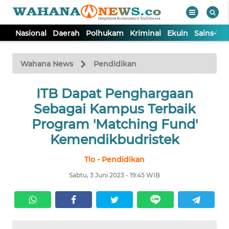
Nasional
Daerah
Polhukam
Kriminal
Ekuin
Sains-Te
WAHANA
Tutup
TV
Wahana News
Pendidikan
NASIONAL
ITB Dapat Penghargaan
Sebagai Kampus Terbaik
DAERAH
Program 'Matching Fund'
Kemendikbudristek
POLHUKAM
Tio - Pendidikan
Sabtu, 3 Juni 2023 - 19:45 WIB
KRIMINAL
EKUIN