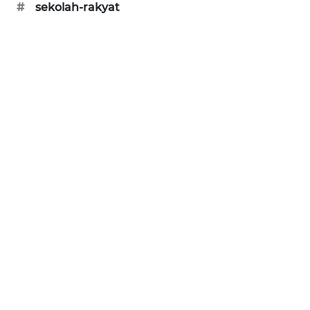
#
sekolah-rakyat
SIBARAGAS
NEWS
METRO
SIANTAR
NEWS
METRO
MEDAN
NEWS
METRO
JAKARTA
NEWS
KRT
NEWS