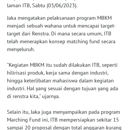
WN
laman ITB, Sabtu (03/06/2023).
BANTEN
Jaka mengatakan pelaksanaan program MBKM
menjadi sebuah wahana untuk mencapai target-
WN
NTT
target dari Renstra. Di mana secara umum, ITB
telah menerapkan konsep matching fund secara
WN
menyeluruh.
KEPRI
"Kegiatan MBKM itu sudah dilakukan ITB, seperti
WN
hilirisasi produk, kerja sama dengan industri,
PAPUA
hingga keterlibatan mahasiswa dalam kegiatan
industri. Hal yang sesuai dengan tujuan yang ada
WN
di renstra kita," ujarnya.
PAPUA
BARAT
Selain itu, Jaka juga menyampaikan pada program
WN
Marching Fund ini, ITB mempersiapkan sekitar 15
RIAU
sampai 20 proposal dengan total anggaran kurang