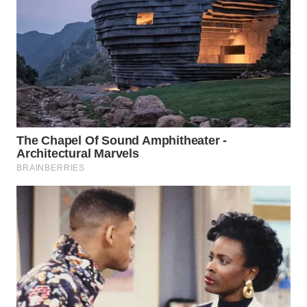
WN
TAPANULI
SELATAN
WN
TANJUNG
LESUNG
WN
KARO
WN
SIMALUNGUN
WN
LABUHANBATU
WN