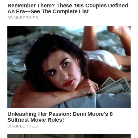
Wahana
Media
Group
WAHANA
NEWS
WAHANA
TANI
WAHANA
ADVOKAT
WAHANA
INFRASTRUKTUR
WAHANA
KONSUMEN