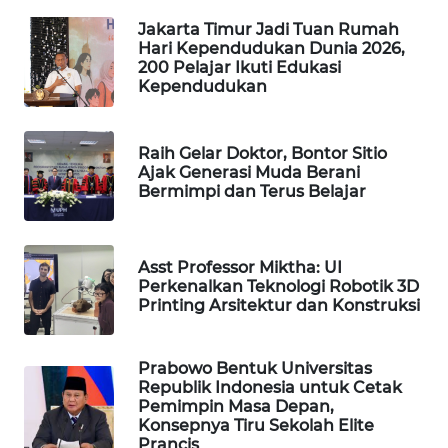
WAHANA
Jakarta Timur Jadi Tuan Rumah
DESA
Hari Kependudukan Dunia 2026,
WISATA
200 Pelajar Ikuti Edukasi
Kependudukan
LAPAK
WAHANA
Raih Gelar Doktor, Bontor Sitio
Ajak Generasi Muda Berani
Wahana
Bermimpi dan Terus Belajar
Network
KONSUMEN
Asst Professor Miktha: UI
LISTRIK
Perkenalkan Teknologi Robotik 3D
Printing Arsitektur dan Konstruksi
MASYARAKAT
KELISTRIKAN
Prabowo Bentuk Universitas
Republik Indonesia untuk Cetak
Pemimpin Masa Depan,
WALINKI
Konsepnya Tiru Sekolah Elite
ID
Prancis