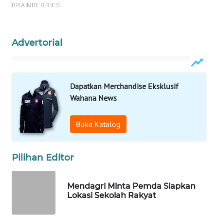
WAHANA
SPORT
Advertorial
WAHANA
UMKM
WAHANA
Dapatkan Merchandise Eksklusif
SELEB
Wahana News
WAHANA
Buka Katalog
PERSONA
WAHANA
Pilihan Editor
OTOMOTIF
Mendagri Minta Pemda Siapkan
WAHANA
Lokasi Sekolah Rakyat
HEALTH