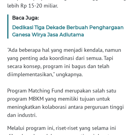
lebih Rp 15-20 miliar.
WN
SERAMBI
Baca Juga:
Dedikasi Tiga Dekade Berbuah Penghargaan
WN
Ganesa Wirya Jasa Adiutama
JAMBI
"Ada beberapa hal yang menjadi kendala, namun
WN
yang penting ada koordinasi dari semua. Tapi
SULTRA
secara konsep, program ini bagus dan telah
diimplementasikan," ungkapnya.
WN
NTB
Program Matching Fund merupakan salah satu
program MBKM yang memiliki tujuan untuk
WN
SULTENG
meningkatkan kolaborasi antara perguruan tinggi
dan industri.
WN
Melalui program ini, riset-riset yang selama ini
SULBAR