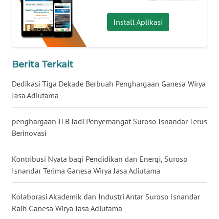
WN
KALTARA
Install Aplikasi
WN
KALSEL
Berita Terkait
WN
Dedikasi Tiga Dekade Berbuah Penghargaan Ganesa Wirya
KALTIM
Jasa Adiutama
WN
penghargaan ITB Jadi Penyemangat Suroso Isnandar Terus
SULSEL
Berinovasi
WN
Kontribusi Nyata bagi Pendidikan dan Energi, Suroso
GORONTALO
Isnandar Terima Ganesa Wirya Jasa Adiutama
WN
Kolaborasi Akademik dan Industri Antar Suroso Isnandar
SULUT
Raih Ganesa Wirya Jasa Adiutama