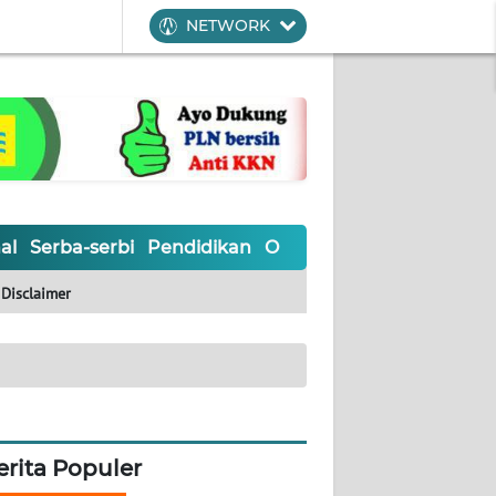
NETWORK
al
Serba-serbi
Pendidikan
Olahraga
Opini
Editoria
Disclaimer
erita Populer