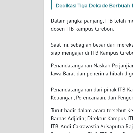
BABEL
Dedikasi Tiga Dekade Berbuah
WN
Dalam jangka panjang, ITB telah m
SUMBAR
dosen ITB kampus Cirebon.
WN
Saat ini, sebagian besar dari mer
SUMSEL
siap mengajar di ITB Kampus Cireb
WN
Penandatanganan Naskah Perjanjian
BENGKULU
Jawa Barat dan penerima hibah dig
WN
Penandatanganan dari pihak ITB Ka
LAMPUNG
Keuangan, Perencanaan, dan Peng
WN
Turut hadir dalam acara tersebut K
JATENG
Barnas Adjidin; Direktur Kampus I
ITB, Andi Cakravastia Arisaputra R
WN