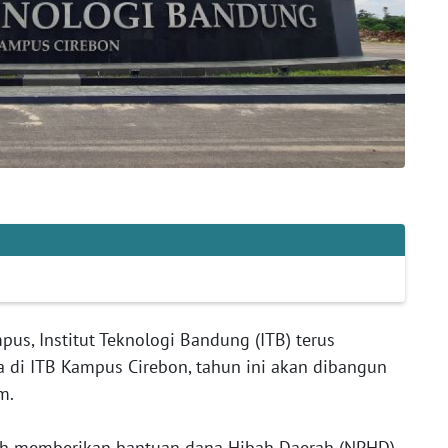
us, Institut Teknologi Bandung (ITB) terus
 di ITB Kampus Cirebon, tahun ini akan dibangun
m.
elah memberikan bantuan dana Hibah Daerah (NPHD)