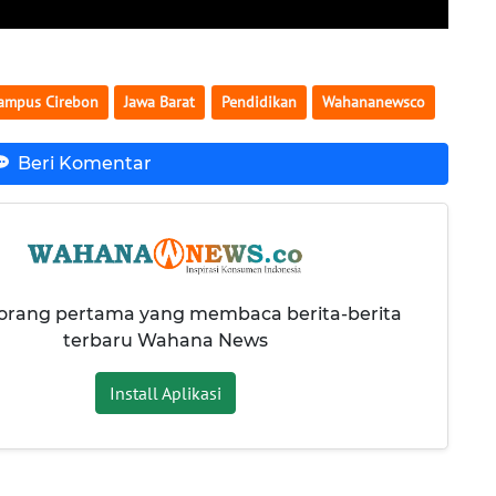
Kampus Cirebon
Jawa Barat
Pendidikan
Wahananewsco
Beri Komentar
 orang pertama yang membaca berita-berita
terbaru Wahana News
Install Aplikasi