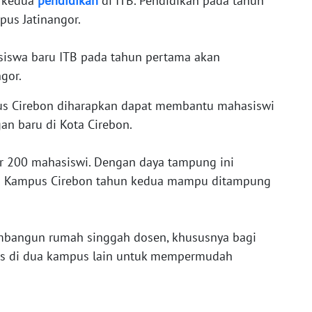
n kedua
pendidikan
di ITB. Pendidikan pada tahun
us Jatinangor.
siswa baru ITB pada tahun pertama akan
ngor.
us Cirebon diharapkan dapat membantu mahasiswi
an baru di Kota Cirebon.
200 mahasiswi. Dengan daya tampung ini
TB Kampus Cirebon tahun kedua mampu ditampung
mbangun rumah singgah dosen, khususnya bagi
tas di dua kampus lain untuk mempermudah