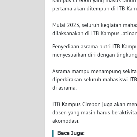
Kampus Cirebon yang masuk tahu
SERAMBI
pertama akan ditempuh di ITB Kamp
WN
Mulai 2023, seluruh kegiatan maha
JAMBI
dilaksanakan di ITB Kampus Jatina
WN
Penyediaan asrama putri ITB Kamp
SULTRA
menyesuaikan diri dengan lingkung
WN
Asrama mampu menampung sekitar 
NTB
diperkirakan seluruh mahasiswi I
di asrama.
WN
SULTENG
ITB Kampus Cirebon juga akan me
WN
dosen yang masih harus beraktivi
SULBAR
akomodasi.
Baca Juga:
WN