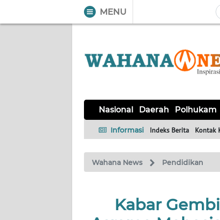
MENU
WAHANA
Tutup
TV
NASIONAL
DAERAH
POLHUKAM
KRIMINAL
EKUIN
SAINS-
KESEHATAN
INTERNASIONAL
Nasional
Daerah
Polhukam
TEKNO
Informasi
Indeks Berita
Kontak 
SERBA-
PENDIDIKAN
OLAHRAGA
OPINI
SERBI
Wahana News
Pendidikan
EDITORIAL
Kabar Gembi
Informasi