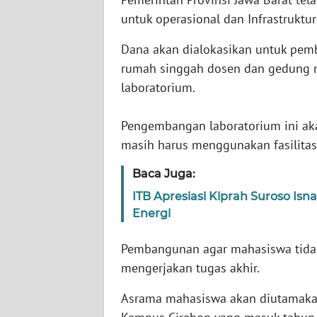
untuk operasional dan Infrastrukt
WN
Dana akan dialokasikan untuk pemb
NTT
rumah singgah dosen dan gedung m
laboratorium.
WN
KEPRI
Pengembangan laboratorium ini aka
WN
masih harus menggunakan fasilitas
PAPUA
Baca Juga:
WN
ITB Apresiasi Kiprah Suroso I
PAPUA
Energi
BARAT
Pembangunan agar mahasiswa tidak
WN
mengerjakan tugas akhir.
RIAU
Asrama mahasiswa akan diutamakan
WN