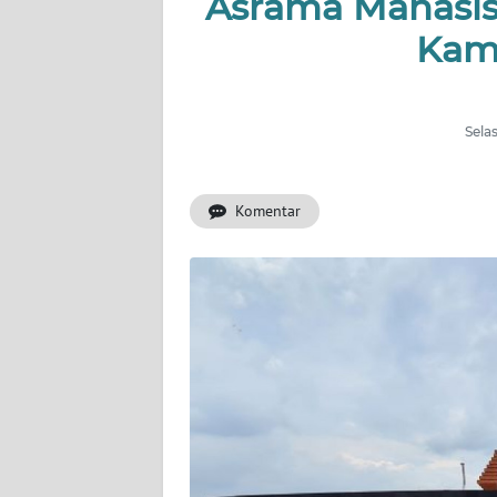
Asrama Mahasis
INDEKS
BERITA
Kam
KONTAK
KAMI
Sela
INFO
IKLAN
Komentar
TENTANG
KAMI
PEDOMAN
MEDIA
SIBER
REDAKSI