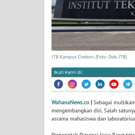
KARIR
DISCLAIMER
Wahana
News
Regional
ITB Kampus Cirebon. (Foto: Dok. ITB)
WN
SUMUT
Ikuti Kami di:
WN
JAKARTA
WahanaNews.co
|
Sebagai multikamp
WN
mengembangkan diri. Salah satunya
JABAR
asrama mahasiswa dan laboratoriu
WN
Pemerintah Provinsi Jawa Barat t
BANTEN