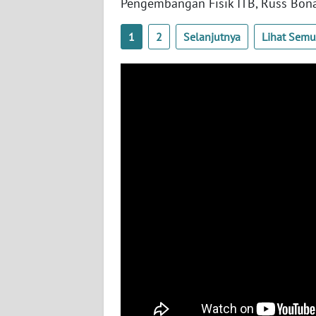
Pengembangan Fisik ITB, Russ Bona 
NUSANTARA
1
2
Selanjutnya
Lihat Sem
WN
JOGJA
WN
JATIM
WN
BALI
WN
KALBAR
WN
KALTENG
WN