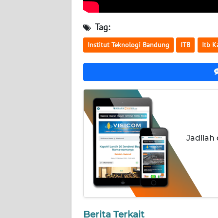
KALTARA
Tag:
WN
KALSEL
Institut Teknologi Bandung
ITB
Itb 
WN
KALTIM
WN
SULSEL
WN
Jadilah
GORONTALO
WN
SULUT
WN
Berita Terkait
MALUKU