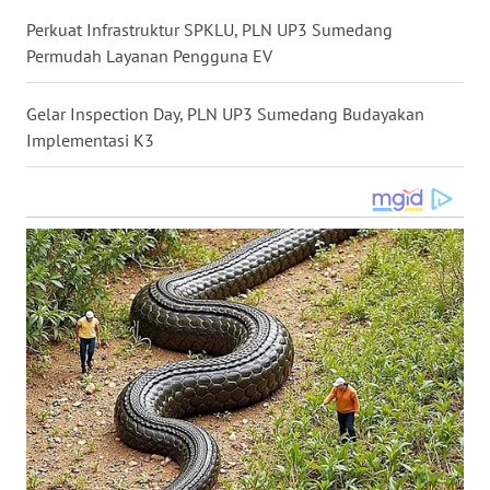
WN
Perkuat Infrastruktur SPKLU, PLN UP3 Sumedang
KALTARA
Permudah Layanan Pengguna EV
WN
Gelar Inspection Day, PLN UP3 Sumedang Budayakan
KALSEL
Implementasi K3
WN
KALTIM
WN
SULSEL
WN
GORONTALO
WN
SULUT