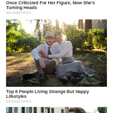
WN
NATUNA
WN
BINTAN
WN
MANDALIKA
WN
LIKUPANG
WN
LABUANBAJO
WN
BORNEO