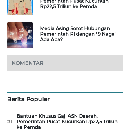
Pemerintah Pusat Kucurkan
WAHANA
Rp22,5 Triliun ke Pemda
DESA
WISATA
Media Asing Sorot Hubungan
LAPAK
Pemerintah RI dengan "9 Naga"
Ada Apa?
WAHANA
Wahana
Network
KOMENTAR
KONSUMEN
LISTRIK
MASYARAKAT
Berita Populer
KELISTRIKAN
Bantuan Khusus Gaji ASN Daerah,
WALINKI
#1
Pemerintah Pusat Kucurkan Rp22,5 Triliun
ID
ke Pemda