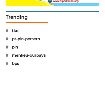
PORTAL
KONSUMEN
Trending
FORWAMKI
#
tkd
ALPERKLINAS
#
pt-pln-persero
FORJASIDA
#
pln
#
menkeu-purbaya
TAMBANG
#
bps
NEWS
SITUNGIR
NEWS
SIDIKALANG
NEWS