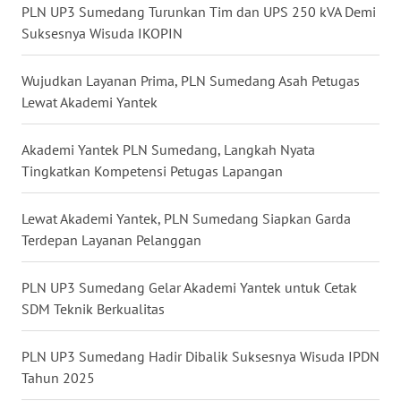
PLN UP3 Sumedang Turunkan Tim dan UPS 250 kVA Demi
WN
Suksesnya Wisuda IKOPIN
NUSANTARA
Wujudkan Layanan Prima, PLN Sumedang Asah Petugas
WN
Lewat Akademi Yantek
JOGJA
Akademi Yantek PLN Sumedang, Langkah Nyata
WN
Tingkatkan Kompetensi Petugas Lapangan
JATIM
Lewat Akademi Yantek, PLN Sumedang Siapkan Garda
WN
Terdepan Layanan Pelanggan
BALI
PLN UP3 Sumedang Gelar Akademi Yantek untuk Cetak
WN
KALBAR
SDM Teknik Berkualitas
WN
PLN UP3 Sumedang Hadir Dibalik Suksesnya Wisuda IPDN
KALTENG
Tahun 2025