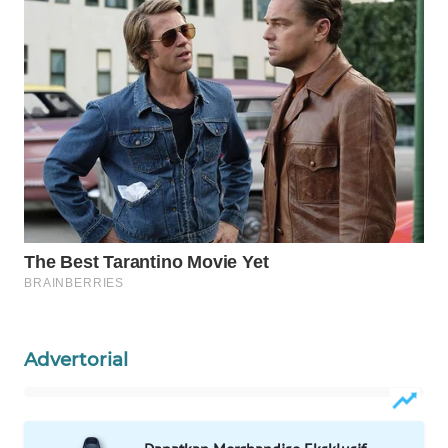
Wahana
Media
Group
WAHANA
NEWS
WAHANA
TANI
WAHANA
ADVOKAT
WAHANA
INFRASTRUKTUR
Advertorial
WAHANA
KONSUMEN