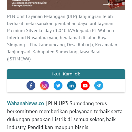
Informasi
INDEKS
PLN Unit Layanan Pelanggan (ULP) Tanjungsari telah
BERITA
berhasil melaksanakan perubahan daya tarif layanan
Premium Silver ke daya 1.040 kVA kepada PT Wahana
KONTAK
Interfood Nusantara yang beralamat di Jalan Raya
KAMI
Simpang – Parakanmuncang, Desa Raharja, Kecamatan
Tanjungsari, Kabupaten Sumedang, Jawa Barat.
(ISTIMEWA)
INFO
IKLAN
Ikuti Kami di:
TENTANG
KAMI
PEDOMAN
WahanaNews.co
|
PLN UP3 Sumedang terus
MEDIA
berkomitmen memberikan pelayanan terbaik serta
SIBER
dukungan pasokan Listrik di semua sektor, baik
industry, Pendidikan maupun bisnis.
REDAKSI