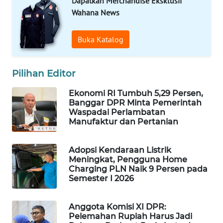
Dapatkan Merchandise Eksklusif
Wahana News
WAHANA
LISTRIK
Buka Katalog
WAHANA
TRAVEL
Pilihan Editor
WAHANA
Ekonomi RI Tumbuh 5,29 Persen,
TV
Banggar DPR Minta Pemerintah
Waspadai Perlambatan
Manufaktur dan Pertanian
WAHANANEWS
ID
Adopsi Kendaraan Listrik
Meningkat, Pengguna Home
WAHANANEWS
Charging PLN Naik 9 Persen pada
CO ID
Semester I 2026
WAHANANEWS
Anggota Komisi XI DPR:
NET
Pelemahan Rupiah Harus Jadi