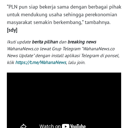
“PLN pun siap bekerja sama dengan berbagai pihak
WN
untuk mendukung usaha sehingga perekonomian
SERAMBI
masyarakat semakin berkembang,” tambahnya.
[sdy]
WN
JAMBI
Ikuti update
berita pilihan
dan
breaking news
WahanaNews.co lewat Grup Telegram "WahanaNews.co
WN
News Update" dengan install aplikasi Telegram di ponsel,
SULTRA
klik
https://t.me/WahanaNews
, lalu join.
WN
NTB
WN
SULTENG
WN
SULBAR