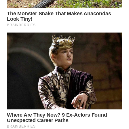
WN
MALUKU
WN
MALUT
WN
DAIRI
WN
DANAU
TOBA
WN
NIAS
WN
LANGKAT