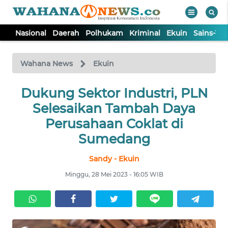
Nasional
Daerah
Polhukam
Kriminal
Ekuin
Sains-Te
WAHANA
Tutup
TV
Wahana News
Ekuin
NASIONAL
Dukung Sektor Industri, PLN
Selesaikan Tambah Daya
DAERAH
Perusahaan Coklat di
Sumedang
POLHUKAM
Sandy - Ekuin
Minggu, 28 Mei 2023 - 16:05 WIB
KRIMINAL
EKUIN