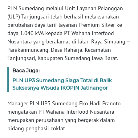
PLN Sumedang melalui Unit Layanan Pelanggan
KARIR
(ULP) Tanjungsari telah berhasil melaksanakan
perubahan daya tarif layanan Premium Silver ke
DISCLAIMER
daya 1.040 kVA kepada PT Wahana Interfood
Nusantara yang beralamat di Jalan Raya Simpang –
Wahana
Parakanmuncang, Desa Raharja, Kecamatan
News
Tanjungsari, Kabupaten Sumedang Jawa Barat.
Regional
Baca Juga:
WN
PLN UP3 Sumedang Siaga Total di Balik
SUMUT
Suksesnya Wisuda IKOPIN Jatinangor
WN
Manager PLN UP3 Sumedang Eko Hadi Pranoto
JAKARTA
mengatakan PT Wahana Interfood Nusantara
merupakan perusahaan yang bergerak dalam
WN
JABAR
bidang penghasil coklat.