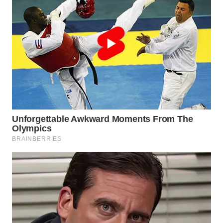
WN
SUMEDANG
WN
CIANJUR
WN
KEPULAUAN
SERIBU
WN
TANGERANG
WN
BINJAI
WN
CIREBON