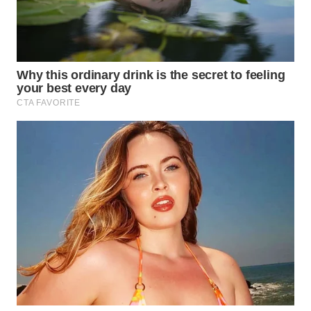
WN
PRIANGAN
TIMUR
WN
SEMARANG
WN
SOLO
WN
BOROBUDUR
WN
MADURA
WN
SURABAYA