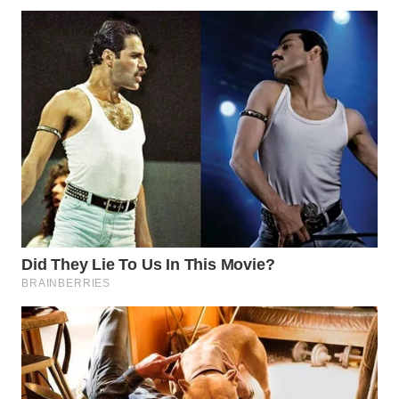
WN
TAPANULI
SELATAN
WN
TANJUNG
LESUNG
WN
KARO
WN
SIMALUNGUN
WN
LABUHANBATU
WN