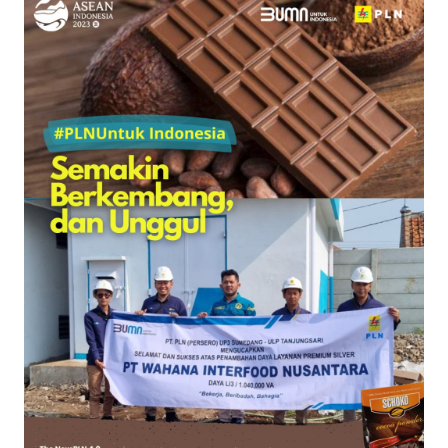
SAINS-TEKNO
KESEHATAN
INTERNASIONAL
SERBA-SERBI
PENDIDIKAN
OLAHRAGA
OPINI
EDITORIAL