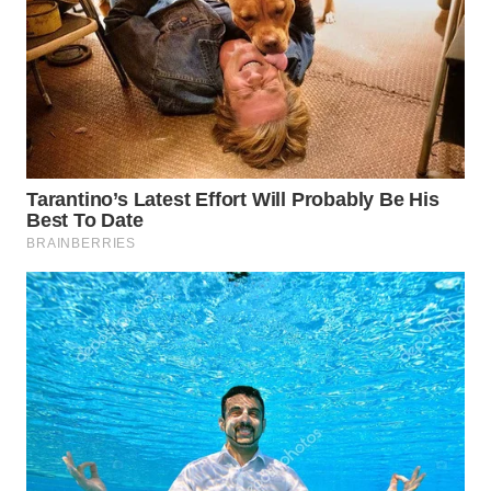
TAPANULI
TENGAH
WN DELI
SERDANG
WN
TEBING
TINGGI
WN
PAKPAK
WN
KARAWANG
WN
BEKASI