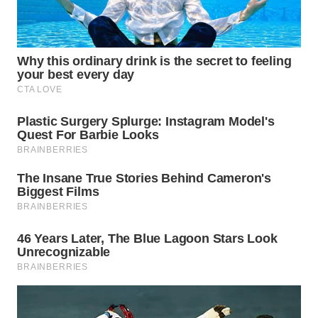
WN
BOGOR
WN
DEPOK
WN
TAPANULI
UTARA
WN
SAMOSIR
WN
PADANG
LAWAS