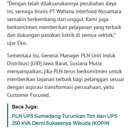
“Dengan telah dilaksanakannya perubahan daya
WN
ini, semoga bisnis PT Wahana Interfood Nusantara
BANTEN
semakin berkembang dan unggul. Kami juga
WN
berkomitmen memberikan pelayanan yang terbaik
NTT
dan dukungan pasokan listrik di semua sektok,”
ujar Eko.
WN
KEPRI
Sementara itu, General Manager PLN Unit Induk
Distribusi (UID) Jawa Barat, Susiana Mutia
WN
menyampaikan, jika PLN terus berkomitmen untuk
PAPUA
memberikan layanan terbaik bagi pelanggan sesuai
dengan aspirasi transformasi perusahaan, yaitu
WN
Customer Focused.
PAPUA
BARAT
Baca Juga:
PLN UP3 Sumedang Turunkan Tim dan UPS
WN
250 kVA Demi Suksesnya Wisuda IKOPIN
RIAU