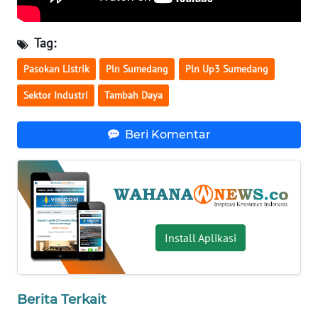
WN
BABEL
Tag:
Pasokan Listrik
Pln Sumedang
Pln Up3 Sumedang
WN
SUMBAR
Sektor Industri
Tambah Daya
WN
Beri Komentar
SUMSEL
WN
BENGKULU
WN
Install Aplikasi
LAMPUNG
WN
Berita Terkait
JATENG