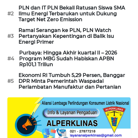
PLN dan IT PLN Bekali Ratusan Siswa SMA
MAWAKA
#2
Ilmu Energi Terbarukan untuk Dukung
ID
Target Net Zero Emission
Ramai Serangan ke PLN, PLN Watch
MARTABAT
#3
Pertanyakan Kepentingan di Balik Isu
NET
Energi Primer
Purbaya: Hingga Akhir kuartal II – 2026
PLN
#4
Program MBG Sudah Habiskan APBN
WATCH
Rp101,1 Triliun
Ekonomi RI Tumbuh 5,29 Persen, Banggar
MKLI
#5
DPR Minta Pemerintah Waspadai
Perlambatan Manufaktur dan Pertanian
LPKKI
LKKI
KOPEKLIN