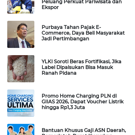
Peluang Perkuat Pariwisata dan
Ekspor
WAHANA
SPORT
Purbaya Tahan Pajak E-
WAHANA
Commerce, Daya Beli Masyarakat
UMKM
Jadi Pertimbangan
WAHANA
SELEB
YLKI Soroti Beras Fortifikasi, Jika
Label Dipalsukan Bisa Masuk
Ranah Pidana
WAHANA
PERSONA
Promo Home Charging PLN di
WAHANA
GIIAS 2026, Dapat Voucher Listrik
OTOMOTIF
hingga Rp1,3 Juta
WAHANA
HEALTH
Bantuan Khusus Gaji ASN Daerah,