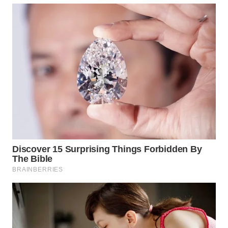
WN
TAPANULI
SELATAN
WN
TANJUNG
LESUNG
WN
KARO
WN
SIMALUNGUN
WN
LABUHANBATU
WN