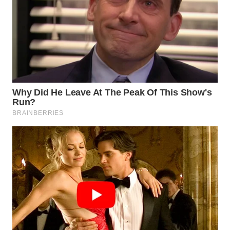
WN
BOGOR
WN
DEPOK
WN
TAPANULI
UTARA
WN
SAMOSIR
WN
PADANG
LAWAS