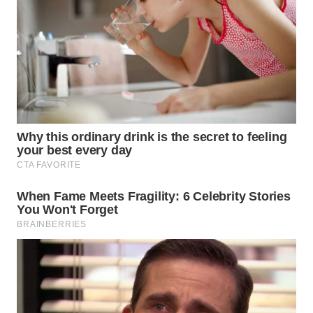
TAPANULI
TENGAH
WN DELI
SERDANG
WN
TEBING
TINGGI
WN
PAKPAK
WN
KARAWANG
WN
BEKASI