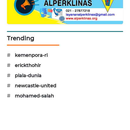
SIBARAGAS
NEWS
METRO
SIANTAR
Trending
NEWS
#
kemenpora-ri
METRO
MEDAN
#
erickthohir
NEWS
#
piala-dunia
METRO
#
newcastle-united
JAKARTA
#
mohamed-salah
NEWS
KRT
NEWS