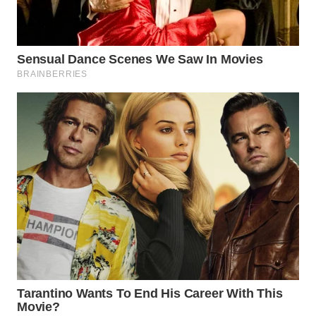
WN
SUMEDANG
WN
CIANJUR
WN
KEPULAUAN
SERIBU
WN
TANGERANG
WN
BINJAI
WN
CIREBON