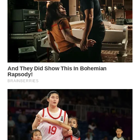
WN
PRIANGAN
TIMUR
WN
SEMARANG
WN
SOLO
WN
BOROBUDUR
WN
MADURA
WN
SURABAYA