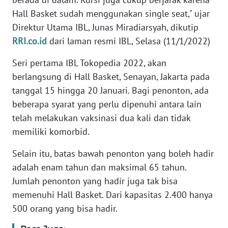
Hall Basket sudah menggunakan single seat," ujar
KARIR
Direktur Utama IBL, Junas Miradiarsyah, dikutip
RRI.co.id
dari laman resmi IBL, Selasa (11/1/2022)
DISCLAIMER
Seri pertama IBL Tokopedia 2022, akan
berlangsung di Hall Basket, Senayan, Jakarta pada
Wahana
News
tanggal 15 hingga 20 Januari. Bagi penonton, ada
Regional
beberapa syarat yang perlu dipenuhi antara lain
telah melakukan vaksinasi dua kali dan tidak
WN
memiliki komorbid.
SUMUT
Selain itu, batas bawah penonton yang boleh hadir
WN
adalah enam tahun dan maksimal 65 tahun.
JAKARTA
Jumlah penonton yang hadir juga tak bisa
memenuhi Hall Basket. Dari kapasitas 2.400 hanya
WN
500 orang yang bisa hadir.
JABAR