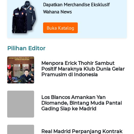
Dapatkan Merchandise Eksklusif
WAHANA
Wahana News
SPORT
Buka Katalog
WAHANA
UMKM
Pilihan Editor
WAHANA
SELEB
Menpora Erick Thohir Sambut
Positif Maraknya Klub Dunia Gelar
WAHANA
Pramusim di Indonesia
PERSONA
WAHANA
Los Blancos Amankan Yan
OTOMOTIF
Diomande, Bintang Muda Pantai
Gading Siap ke Madrid
WAHANA
HEALTH
Real Madrid Perpanjang Kontrak