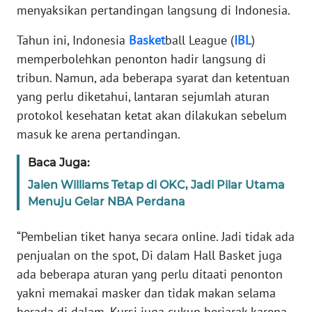
Informasi
menyaksikan pertandingan langsung di Indonesia.
INDEKS
Tahun ini, Indonesia
Basket
ball League (
IBL
)
BERITA
memperbolehkan penonton hadir langsung di
tribun. Namun, ada beberapa syarat dan ketentuan
KONTAK
yang perlu diketahui, lantaran sejumlah aturan
KAMI
protokol kesehatan ketat akan dilakukan sebelum
masuk ke arena pertandingan.
INFO
IKLAN
Baca Juga:
Jalen Williams Tetap di OKC, Jadi Pilar Utama
TENTANG
Menuju Gelar NBA Perdana
KAMI
“Pembelian tiket hanya secara online. Jadi tidak ada
PEDOMAN
penjualan on the spot, Di dalam Hall Basket juga
MEDIA
SIBER
ada beberapa aturan yang perlu ditaati penonton
yakni memakai masker dan tidak makan selama
REDAKSI
berada di dalam. Kursi juga cukup berjarak karena