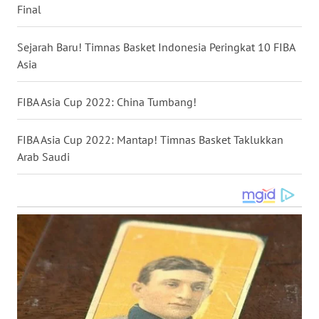
Final
WN
NUSANTARA
Sejarah Baru! Timnas Basket Indonesia Peringkat 10 FIBA
Asia
WN
JOGJA
FIBA Asia Cup 2022: China Tumbang!
WN
JATIM
FIBA Asia Cup 2022: Mantap! Timnas Basket Taklukkan
Arab Saudi
WN
BALI
WN
KALBAR
WN
KALTENG