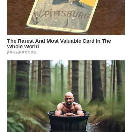
WN
KALTARA
WN
KALSEL
WN
KALTIM
WN
SULSEL
WN
GORONTALO
WN
SULUT