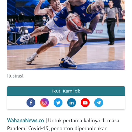
SAINS-TEKNO
KESEHATAN
INTERNASIONAL
SERBA-SERBI
PENDIDIKAN
Ilustrasi.
OLAHRAGA
Ikuti Kami di:
OPINI
EDITORIAL
WahanaNews.co
|
Untuk pertama kalinya di masa
Pandemi Covid-19, penonton diperbolehkan