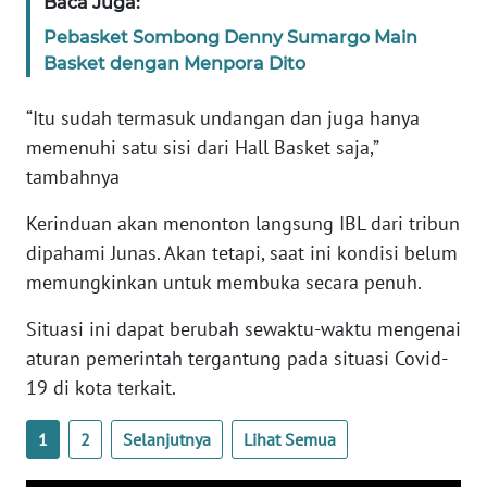
Baca Juga:
WN
Pebasket Sombong Denny Sumargo Main
BANTEN
Basket dengan Menpora Dito
WN
“Itu sudah termasuk undangan dan juga hanya
NTT
memenuhi satu sisi dari Hall Basket saja,”
tambahnya
WN
KEPRI
Kerinduan akan menonton langsung IBL dari tribun
dipahami Junas. Akan tetapi, saat ini kondisi belum
WN
memungkinkan untuk membuka secara penuh.
PAPUA
Situasi ini dapat berubah sewaktu-waktu mengenai
WN
aturan pemerintah tergantung pada situasi Covid-
PAPUA
19 di kota terkait.
BARAT
1
2
Selanjutnya
Lihat Semua
WN
RIAU