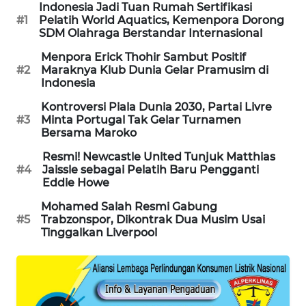
Indonesia Jadi Tuan Rumah Sertifikasi
PORTAL
#1
Pelatih World Aquatics, Kemenpora Dorong
KONSUMEN
SDM Olahraga Berstandar Internasional
Menpora Erick Thohir Sambut Positif
FORWAMKI
#2
Maraknya Klub Dunia Gelar Pramusim di
Indonesia
ALPERKLINAS
Kontroversi Piala Dunia 2030, Partai Livre
#3
Minta Portugal Tak Gelar Turnamen
Bersama Maroko
FORJASIDA
Resmi! Newcastle United Tunjuk Matthias
#4
Jaissle sebagai Pelatih Baru Pengganti
TAMBANG
Eddie Howe
NEWS
Mohamed Salah Resmi Gabung
#5
Trabzonspor, Dikontrak Dua Musim Usai
SITUNGIR
Tinggalkan Liverpool
NEWS
SIDIKALANG
NEWS