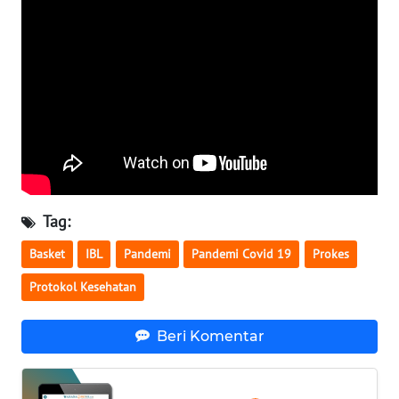
WN
SERAMBI
WN
JAMBI
WN
SULTRA
Tag:
WN
NTB
Basket
IBL
Pandemi
Pandemi Covid 19
Prokes
Protokol Kesehatan
WN
SULTENG
Beri Komentar
WN
SULBAR