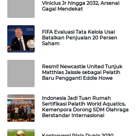
Vinicius Jr hingga 2032, Arsenal
WAHANA
Gagal Mendekat
DESA
WISATA
FIFA Evaluasi Tata Kelola Usai
LAPAK
Batalkan Penjualan 20 Persen
WAHANA
Saham
Wahana
Network
Resmi! Newcastle United Tunjuk
Matthias Jaissle sebagai Pelatih
Baru Pengganti Eddie Howe
KONSUMEN
LISTRIK
Indonesia Jadi Tuan Rumah
MASYARAKAT
Sertifikasi Pelatih World Aquatics,
KELISTRIKAN
Kemenpora Dorong SDM Olahraga
Berstandar Internasional
WALINKI
ID
Kontroversi Piala Dunia 2030,