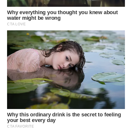
WN
MALUKU
WN
MALUT
WN
DAIRI
WN
DANAU
TOBA
WN
NIAS
WN
LANGKAT