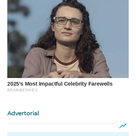
WAHANA
LISTRIK
WAHANA
TRAVEL
WAHANA
TV
WAHANANEWS
ID
WAHANANEWS
CO ID
Advertorial
WAHANANEWS
NET