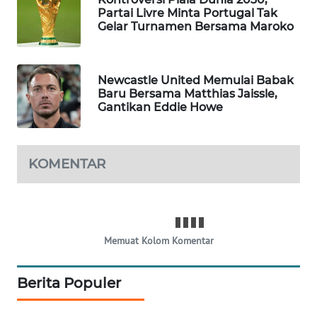
Partai Livre Minta Portugal Tak
MAWAKA
Gelar Turnamen Bersama Maroko
ID
MARTABAT
Newcastle United Memulai Babak
NET
Baru Bersama Matthias Jaissle,
Gantikan Eddie Howe
PLN
WATCH
KOMENTAR
MKLI
LPKKI
Memuat Kolom Komentar
LKKI
Berita Populer
KOPEKLIN