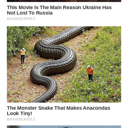
Wahana
Media
Group
WAHANA
NEWS
WAHANA
TANI
WAHANA
ADVOKAT
WAHANA
INFRASTRUKTUR
WAHANA
KONSUMEN