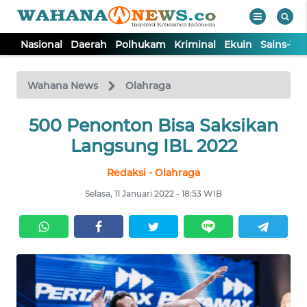
Nasional
Daerah
Polhukam
Kriminal
Ekuin
Sains-Te
WAHANA
Tutup
TV
Wahana News
Olahraga
NASIONAL
500 Penonton Bisa Saksikan
Langsung IBL 2022
DAERAH
Redaksi - Olahraga
Selasa, 11 Januari 2022 - 18:53 WIB
POLHUKAM
KRIMINAL
EKUIN