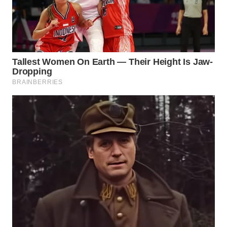
WN
NATUNA
WN
BINTAN
WN
MANDALIKA
WN
LIKUPANG
WN
LABUANBAJO
WN
BORNEO