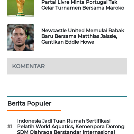
Partai Livre Minta Portugal Tak
WAHANA
Gelar Turnamen Bersama Maroko
DESA
WISATA
Newcastle United Memulai Babak
LAPAK
Baru Bersama Matthias Jaissle,
WAHANA
Gantikan Eddie Howe
Wahana
Network
KOMENTAR
KONSUMEN
LISTRIK
MASYARAKAT
Berita Populer
KELISTRIKAN
Indonesia Jadi Tuan Rumah Sertifikasi
WALINKI
#1
Pelatih World Aquatics, Kemenpora Dorong
ID
SDM Olahraga Berstandar Internasional