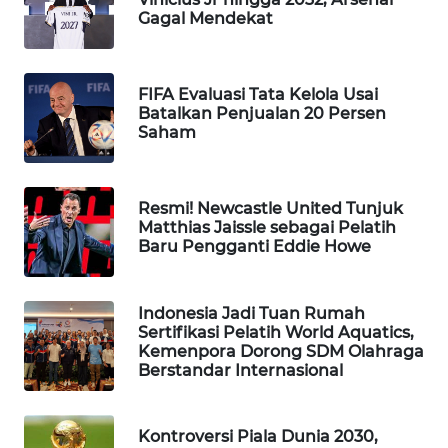
Gagal Mendekat
WAHANA
SPORT
FIFA Evaluasi Tata Kelola Usai
WAHANA
Batalkan Penjualan 20 Persen
UMKM
Saham
WAHANA
SELEB
Resmi! Newcastle United Tunjuk
Matthias Jaissle sebagai Pelatih
Baru Pengganti Eddie Howe
WAHANA
PERSONA
Indonesia Jadi Tuan Rumah
WAHANA
Sertifikasi Pelatih World Aquatics,
OTOMOTIF
Kemenpora Dorong SDM Olahraga
Berstandar Internasional
WAHANA
HEALTH
Kontroversi Piala Dunia 2030,