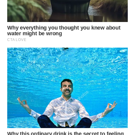
WN
BOGOR
WN
DEPOK
WN
TAPANULI
UTARA
WN
SAMOSIR
WN
PADANG
LAWAS