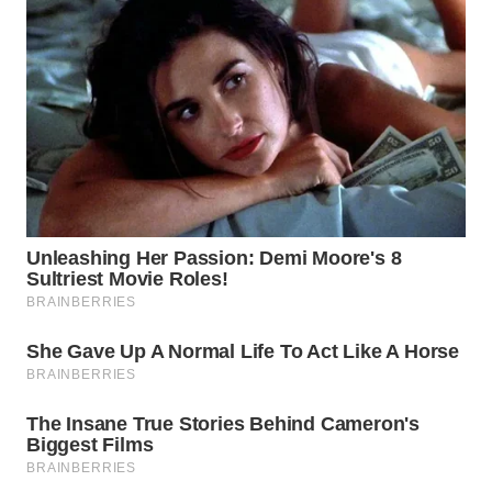
WN
MALUKU
WN
MALUT
WN
DAIRI
WN
DANAU
TOBA
WN
NIAS
WN
LANGKAT