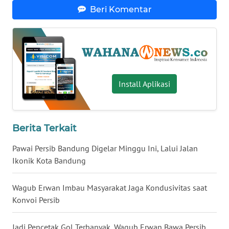
Beri Komentar
WN
BABEL
WN
SUMBAR
Install Aplikasi
WN
SUMSEL
Berita Terkait
WN
BENGKULU
Pawai Persib Bandung Digelar Minggu Ini, Lalui Jalan
Ikonik Kota Bandung
WN
LAMPUNG
Wagub Erwan Imbau Masyarakat Jaga Kondusivitas saat
Konvoi Persib
WN
JATENG
Jadi Pencetak Gol Terbanyak, Wagub Erwan Bawa Persib