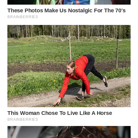
WN
NATUNA
WN
BINTAN
WN
MANDALIKA
WN
LIKUPANG
WN
LABUANBAJO
WN
BORNEO