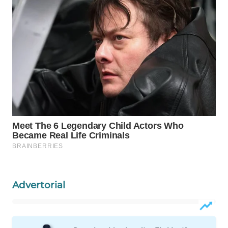
Wahana
Media
Group
WAHANA
NEWS
WAHANA
TANI
WAHANA
ADVOKAT
WAHANA
INFRASTRUKTUR
Advertorial
WAHANA
KONSUMEN