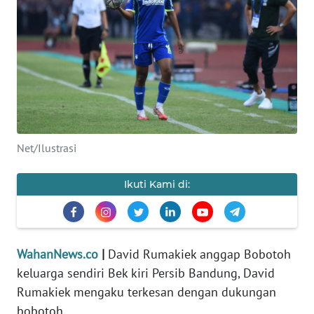
SAINS-TEKNO
KESEHATAN
INTERNASIONAL
SERBA-SERBI
Net/Ilustrasi
PENDIDIKAN
Ikuti Kami di:
OLAHRAGA
OPINI
WahanNews.co
|
David Rumakiek anggap Bobotoh
keluarga sendiri Bek kiri Persib Bandung, David
EDITORIAL
Rumakiek mengaku terkesan dengan dukungan
bobotoh.