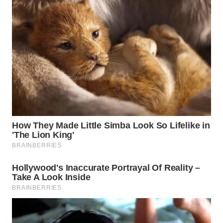
WN
KALTARA
WN
KALSEL
WN
KALTIM
WN
SULSEL
WN
GORONTALO
WN
SULUT