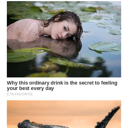
WN
TAPANULI
SELATAN
WN
TANJUNG
LESUNG
WN
KARO
WN
SIMALUNGUN
WN
LABUHANBATU
WN