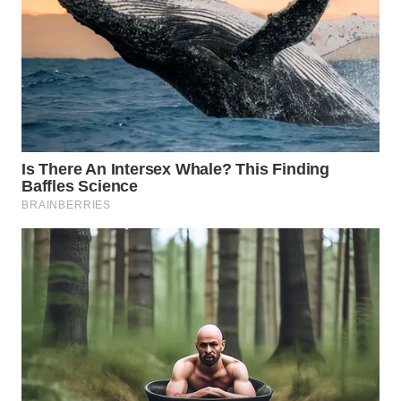
TAPANULI
TENGAH
WN DELI
SERDANG
WN
TEBING
TINGGI
WN
PAKPAK
WN
KARAWANG
WN
BEKASI