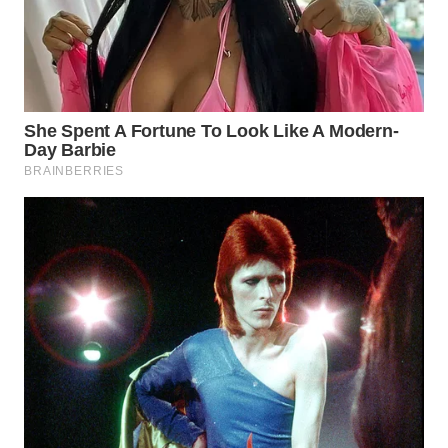
WN
PRIANGAN
TIMUR
WN
SEMARANG
WN
SOLO
WN
BOROBUDUR
WN
MADURA
WN
SURABAYA