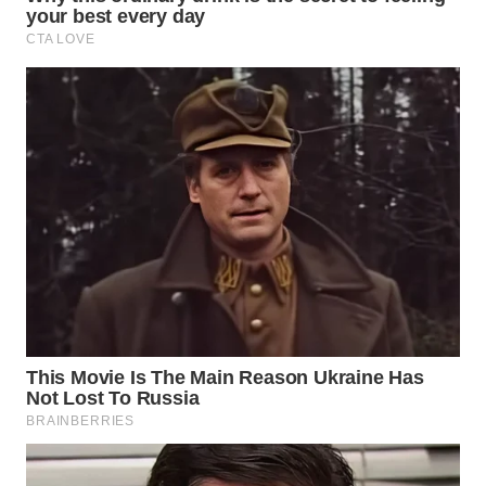
WN
SUMEDANG
WN
CIANJUR
WN
KEPULAUAN
SERIBU
WN
TANGERANG
WN
BINJAI
WN
CIREBON