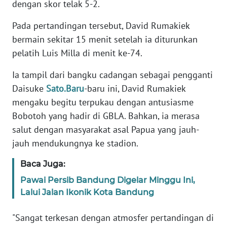
dengan skor telak 5-2.
KARIR
Pada pertandingan tersebut, David Rumakiek
bermain sekitar 15 menit setelah ia diturunkan
DISCLAIMER
pelatih Luis Milla di menit ke-74.
Ia tampil dari bangku cadangan sebagai pengganti
Wahana
News
Daisuke
Sato.Baru
-baru ini, David Rumakiek
Regional
mengaku begitu terpukau dengan antusiasme
Bobotoh yang hadir di GBLA. Bahkan, ia merasa
WN
salut dengan masyarakat asal Papua yang jauh-
SUMUT
jauh mendukungnya ke stadion.
WN
Baca Juga:
JAKARTA
Pawai Persib Bandung Digelar Minggu Ini,
Lalui Jalan Ikonik Kota Bandung
WN
JABAR
"Sangat terkesan dengan atmosfer pertandingan di