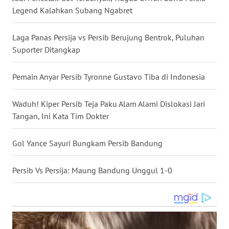
Legend Kalahkan Subang Ngabret
WN
NUSANTARA
Laga Panas Persija vs Persib Berujung Bentrok, Puluhan
Suporter Ditangkap
WN
JOGJA
Pemain Anyar Persib Tyronne Gustavo Tiba di Indonesia
WN
JATIM
Waduh! Kiper Persib Teja Paku Alam Alami Dislokasi Jari
Tangan, Ini Kata Tim Dokter
WN
BALI
Gol Yance Sayuri Bungkam Persib Bandung
WN
Persib Vs Persija: Maung Bandung Unggul 1-0
KALBAR
WN
KALTENG