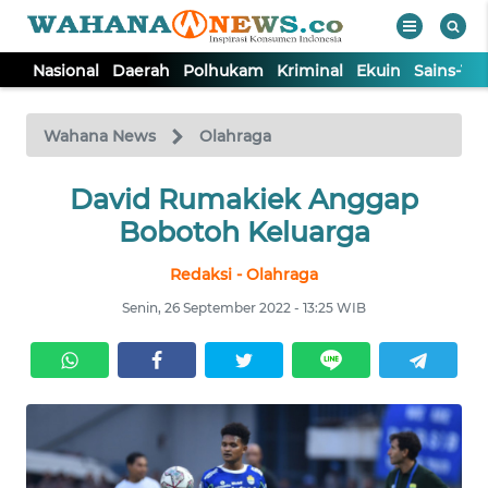
Nasional
Daerah
Polhukam
Kriminal
Ekuin
Sains-Te
WAHANA
Tutup
TV
Wahana News
Olahraga
NASIONAL
David Rumakiek Anggap
Bobotoh Keluarga
DAERAH
Redaksi - Olahraga
Senin, 26 September 2022 - 13:25 WIB
POLHUKAM
KRIMINAL
EKUIN