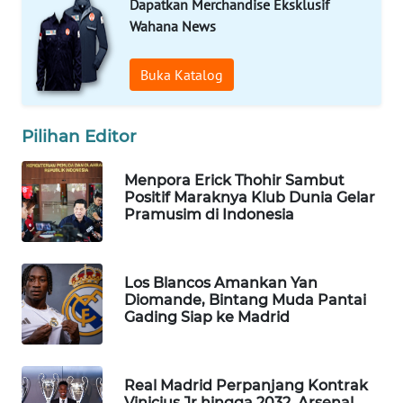
Dapatkan Merchandise Eksklusif
Wahana News
WAHANA
LISTRIK
Buka Katalog
WAHANA
TRAVEL
Pilihan Editor
WAHANA
TV
Menpora Erick Thohir Sambut
Positif Maraknya Klub Dunia Gelar
Pramusim di Indonesia
WAHANANEWS
ID
Los Blancos Amankan Yan
WAHANANEWS
Diomande, Bintang Muda Pantai
CO ID
Gading Siap ke Madrid
WAHANANEWS
NET
Real Madrid Perpanjang Kontrak
Vinicius Jr hingga 2032, Arsenal