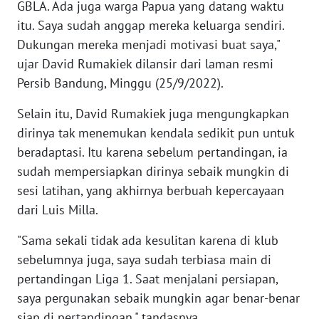
GBLA. Ada juga warga Papua yang datang waktu
WN
itu. Saya sudah anggap mereka keluarga sendiri.
BANTEN
Dukungan mereka menjadi motivasi buat saya,"
ujar David Rumakiek dilansir dari laman resmi
WN
NTT
Persib Bandung, Minggu (25/9/2022).
Selain itu, David Rumakiek juga mengungkapkan
WN
dirinya tak menemukan kendala sedikit pun untuk
KEPRI
beradaptasi. Itu karena sebelum pertandingan, ia
sudah mempersiapkan dirinya sebaik mungkin di
WN
PAPUA
sesi latihan, yang akhirnya berbuah kepercayaan
dari Luis Milla.
WN
PAPUA
"Sama sekali tidak ada kesulitan karena di klub
BARAT
sebelumnya juga, saya sudah terbiasa main di
pertandingan Liga 1. Saat menjalani persiapan,
WN
saya pergunakan sebaik mungkin agar benar-benar
RIAU
siap di pertandingan," tandasnya.