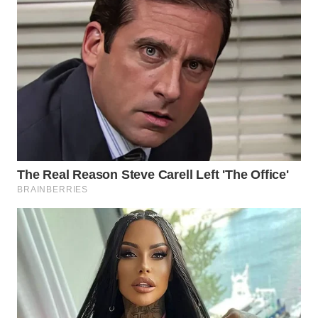
WN
INDRAMAYU
WN
KUNINGAN
WN
MAJALENGKA
WN
SUBANG
WN
SUKABUMI
WN
PURWAKARTA