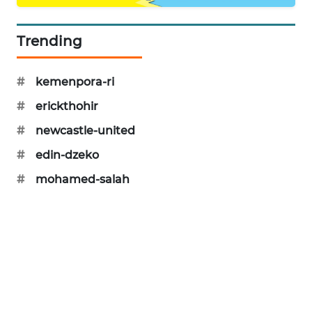
PORTAL
KONSUMEN
Trending
FORWAMKI
#
kemenpora-ri
ALPERKLINAS
#
erickthohir
#
newcastle-united
FORJASIDA
#
edin-dzeko
TAMBANG
#
mohamed-salah
NEWS
SITUNGIR
NEWS
SIDIKALANG
NEWS