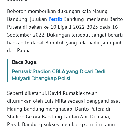
Informasi
Bobotoh memberikan dukungan kala Maung
INDEKS
Bandung -julukan
Persib
Bandung- menjamu Barito
BERITA
Putera di pekan ke-10 Liga 1 2022-2023 pada 16
September 2022. Dukungan tersebut sangat berarti
KONTAK
bahkan terdapat Bobotoh yang rela hadir jauh-jauh
KAMI
dari Papua.
INFO
Baca Juga:
IKLAN
Perusak Stadion GBLA yang Dicari Dedi
Mulyadi Ditangkap Polisi
TENTANG
KAMI
Seperti diketahui, David Rumakiek telah
diturunkan oleh Luis Milla sebagai pengganti saat
PEDOMAN
MEDIA
Maung Bandung menghadapi Barito Putera di
SIBER
Stadion Gelora Bandung Lautan Api. Di mana,
Persib Bandung sukses membungkam tim tamu
REDAKSI