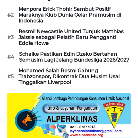
Menpora Erick Thohir Sambut Positif
MAWAKA
#2
Maraknya Klub Dunia Gelar Pramusim di
ID
Indonesia
Resmi! Newcastle United Tunjuk Matthias
MARTABAT
#3
Jaissle sebagai Pelatih Baru Pengganti
NET
Eddie Howe
Schalke Pastikan Edin Dzeko Bertahan
PLN
#4
Semusim Lagi Jelang Bundesliga 2026/2027
WATCH
Mohamed Salah Resmi Gabung
#5
Trabzonspor, Dikontrak Dua Musim Usai
MKLI
Tinggalkan Liverpool
LPKKI
LKKI
KOPEKLIN