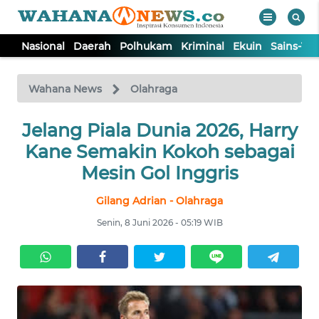
Nasional
Daerah
Polhukam
Kriminal
Ekuin
Sains-Te
WAHANA
Tutup
TV
Wahana News
Olahraga
NASIONAL
Jelang Piala Dunia 2026, Harry
Kane Semakin Kokoh sebagai
DAERAH
Mesin Gol Inggris
Gilang Adrian - Olahraga
POLHUKAM
Senin, 8 Juni 2026 - 05:19 WIB
KRIMINAL
EKUIN