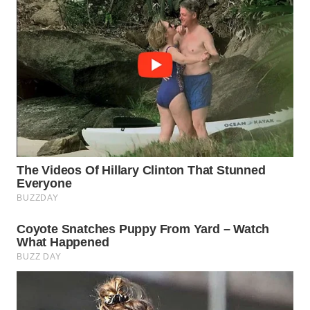
WN
INDRAMAYU
WN
KUNINGAN
WN
MAJALENGKA
WN
SUBANG
WN
SUKABUMI
WN
PURWAKARTA