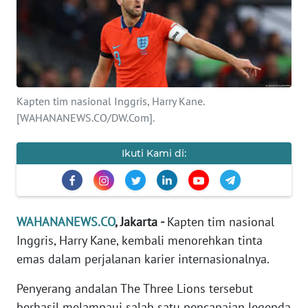
SAINS-TEKNO
KESEHATAN
INTERNASIONAL
Kapten tim nasional Inggris, Harry Kane.
[WAHANANEWS.CO/DW.Com].
SERBA-SERBI
Ikuti Kami di:
PENDIDIKAN
OLAHRAGA
WAHANANEWS.CO
, Jakarta -
Kapten tim nasional
OPINI
Inggris, Harry Kane, kembali menorehkan tinta
emas dalam perjalanan karier internasionalnya.
EDITORIAL
Penyerang andalan The Three Lions tersebut
berhasil melampaui salah satu pencapaian legenda