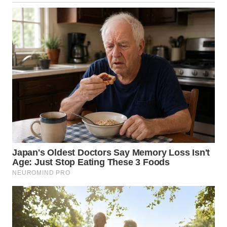
WN
NUSANTARA
WN
JOGJA
WN
JATIM
WN
BALI
WN
KALBAR
WN
KALTENG