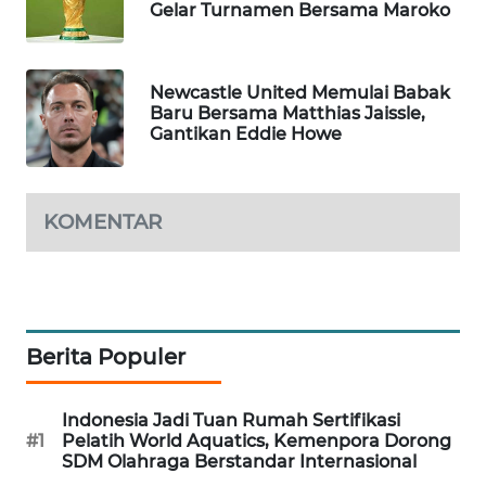
Gelar Turnamen Bersama Maroko
WAHANA
LISTRIK
Newcastle United Memulai Babak
WAHANA
Baru Bersama Matthias Jaissle,
Gantikan Eddie Howe
TRAVEL
WAHANA
TV
KOMENTAR
WAHANANEWS
ID
WAHANANEWS
Berita Populer
CO ID
Indonesia Jadi Tuan Rumah Sertifikasi
WAHANANEWS
#1
Pelatih World Aquatics, Kemenpora Dorong
NET
SDM Olahraga Berstandar Internasional