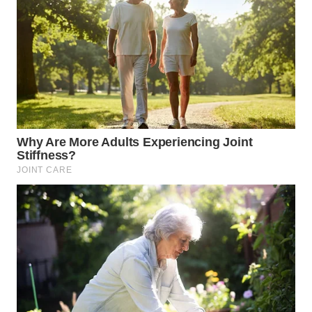
WN
KALTARA
WN
KALSEL
WN
KALTIM
WN
SULSEL
WN
GORONTALO
WN
SULUT