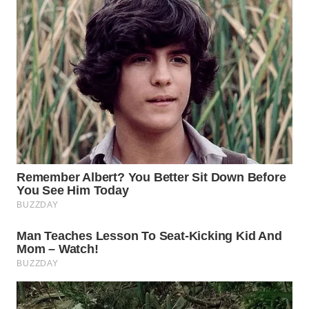
WN
SUMEDANG
WN
CIANJUR
WN
KEPULAUAN
SERIBU
WN
TANGERANG
WN
BINJAI
WN
CIREBON