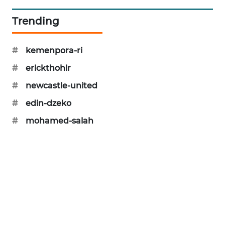
WAHANA
Trending
DESA
WISATA
#
kemenpora-ri
LAPAK
#
erickthohir
WAHANA
#
newcastle-united
Wahana
#
edin-dzeko
Network
#
mohamed-salah
KONSUMEN
LISTRIK
MASYARAKAT
KELISTRIKAN
WALINKI
ID