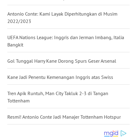
WN
Antonio Conte: Kami Layak Diperhitungkan di Musim
BABEL
2022/2023
WN
UEFA Nations League: Inggris dan Jerman Imbang, Italia
SUMBAR
Bangkit
WN
SUMSEL
Gol Tunggal Harry Kane Dorong Spurs Geser Arsenal
WN
Kane Jadi Penentu Kemenangan Inggris atas Swiss
BENGKULU
Tren Apik Runtuh, Man City Takluk 2-3 di Tangan
WN
Tottenham
LAMPUNG
Resmi! Antonio Conte Jadi Manajer Tottenham Hotspur
WN
JATENG