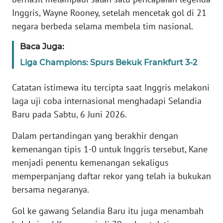
Informasi
Inggris, Wayne Rooney, setelah mencetak gol di 21
negara berbeda selama membela tim nasional.
INDEKS
BERITA
Baca Juga:
KONTAK
Liga Champions: Spurs Bekuk Frankfurt 3-2
KAMI
Catatan istimewa itu tercipta saat Inggris melakoni
INFO
laga uji coba internasional menghadapi Selandia
IKLAN
Baru pada Sabtu, 6 Juni 2026.
Dalam pertandingan yang berakhir dengan
TENTANG
KAMI
kemenangan tipis 1-0 untuk Inggris tersebut, Kane
menjadi penentu kemenangan sekaligus
PEDOMAN
memperpanjang daftar rekor yang telah ia bukukan
MEDIA
bersama negaranya.
SIBER
Gol ke gawang Selandia Baru itu juga menambah
REDAKSI