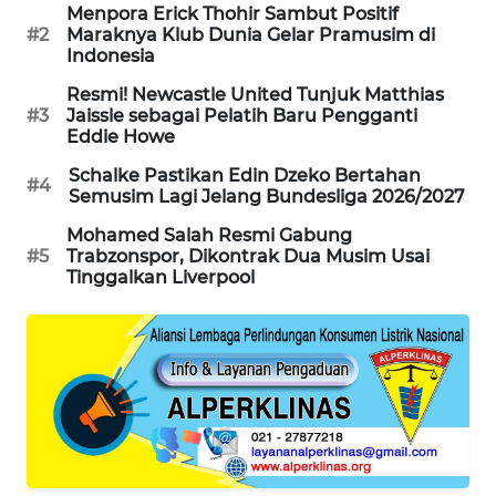
Menpora Erick Thohir Sambut Positif
WAHANA
#2
Maraknya Klub Dunia Gelar Pramusim di
SPORT
Indonesia
Resmi! Newcastle United Tunjuk Matthias
WAHANA
#3
Jaissle sebagai Pelatih Baru Pengganti
UMKM
Eddie Howe
Schalke Pastikan Edin Dzeko Bertahan
#4
WAHANA
Semusim Lagi Jelang Bundesliga 2026/2027
SELEB
Mohamed Salah Resmi Gabung
#5
Trabzonspor, Dikontrak Dua Musim Usai
WAHANA
Tinggalkan Liverpool
PERSONA
WAHANA
OTOMOTIF
WAHANA
HEALTH