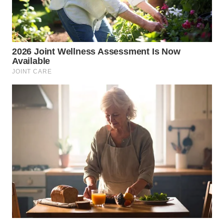
WN
MALUKU
WN
MALUT
WN
DAIRI
WN
DANAU
TOBA
WN
NIAS
WN
LANGKAT