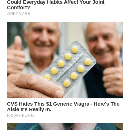
WN
TAPANULI
SELATAN
WN
TANJUNG
LESUNG
WN
KARO
WN
SIMALUNGUN
WN
LABUHANBATU
WN