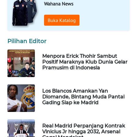
Wahana News
WN
NATUNA
Buka Katalog
WN
BINTAN
Pilihan Editor
WN
Menpora Erick Thohir Sambut
MANDALIKA
Positif Maraknya Klub Dunia Gelar
Pramusim di Indonesia
WN
LIKUPANG
Los Blancos Amankan Yan
Diomande, Bintang Muda Pantai
WN
Gading Siap ke Madrid
LABUANBAJO
WN
Real Madrid Perpanjang Kontrak
BORNEO
Vinicius Jr hingga 2032, Arsenal