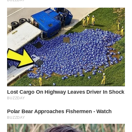
WN
BOGOR
WN
DEPOK
WN
TAPANULI
UTARA
WN
SAMOSIR
WN
PADANG
LAWAS