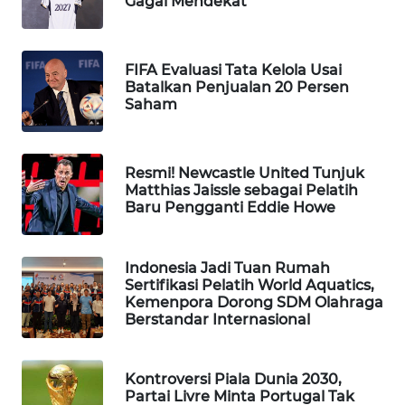
Gagal Mendekat
Wahana
Media
Group
FIFA Evaluasi Tata Kelola Usai
Batalkan Penjualan 20 Persen
WAHANA
Saham
NEWS
WAHANA
Resmi! Newcastle United Tunjuk
TANI
Matthias Jaissle sebagai Pelatih
Baru Pengganti Eddie Howe
WAHANA
ADVOKAT
Indonesia Jadi Tuan Rumah
Sertifikasi Pelatih World Aquatics,
WAHANA
Kemenpora Dorong SDM Olahraga
INFRASTRUKTUR
Berstandar Internasional
WAHANA
Kontroversi Piala Dunia 2030,
KONSUMEN
Partai Livre Minta Portugal Tak