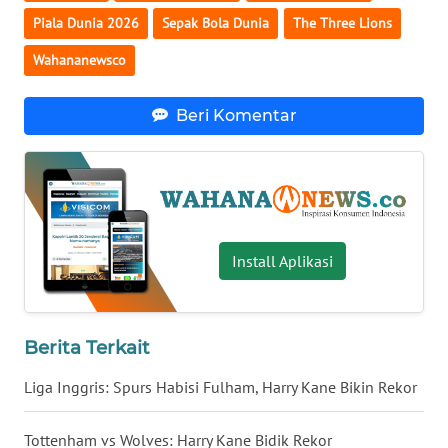
Piala Dunia 2026
Sepak Bola Dunia
The Three Lions
WN
SERAMBI
Wahananewsco
WN
Beri Komentar
JAMBI
WN
SULTRA
WN
Install Aplikasi
NTB
WN
Berita Terkait
SULTENG
Liga Inggris: Spurs Habisi Fulham, Harry Kane Bikin Rekor
WN
SULBAR
Tottenham vs Wolves: Harry Kane Bidik Rekor