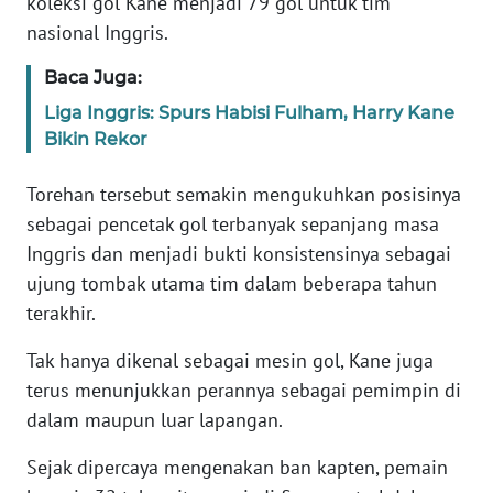
koleksi gol Kane menjadi 79 gol untuk tim
nasional Inggris.
KARIR
Baca Juga:
DISCLAIMER
Liga Inggris: Spurs Habisi Fulham, Harry Kane
Bikin Rekor
Wahana
News
Torehan tersebut semakin mengukuhkan posisinya
Regional
sebagai pencetak gol terbanyak sepanjang masa
Inggris dan menjadi bukti konsistensinya sebagai
WN
ujung tombak utama tim dalam beberapa tahun
SUMUT
terakhir.
WN
Tak hanya dikenal sebagai mesin gol, Kane juga
JAKARTA
terus menunjukkan perannya sebagai pemimpin di
dalam maupun luar lapangan.
WN
JABAR
Sejak dipercaya mengenakan ban kapten, pemain