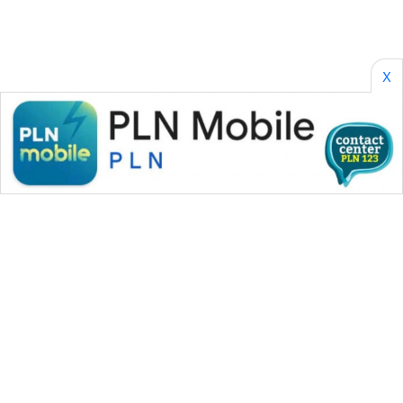
CILEUNGSI
NEWS
BERKAT
X
NEWS
BERAMPU
NEWS
ANUGERAH
NEWS
AKHLAK
ID
PERAPKI
NEWS
WAHANA MEDIA GROUP