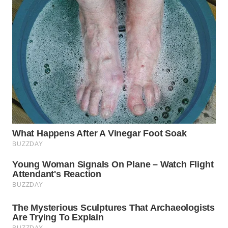
TAPANULI
TENGAH
WN DELI
SERDANG
WN
TEBING
TINGGI
WN
PAKPAK
WN
KARAWANG
WN
BEKASI