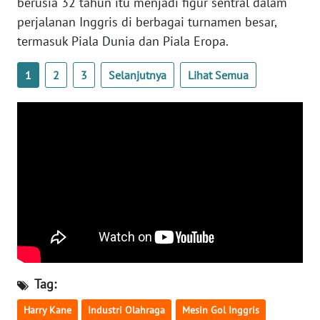
berusia 32 tahun itu menjadi figur sentral dalam
WN
perjalanan Inggris di berbagai turnamen besar,
BANTEN
termasuk Piala Dunia dan Piala Eropa.
WN
1
2
3
Selanjutnya
Lihat Semua
NTT
WN
KEPRI
WN
PAPUA
WN
PAPUA
BARAT
Tag:
WN
RIAU
Harry Kane
Industri Olahraga
Mesin Gol Inggris