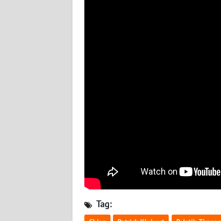
BABEL
WN
SUMBAR
WN
SUMSEL
WN
BENGKULU
WN
LAMPUNG
WN
JATENG
Tag:
WN