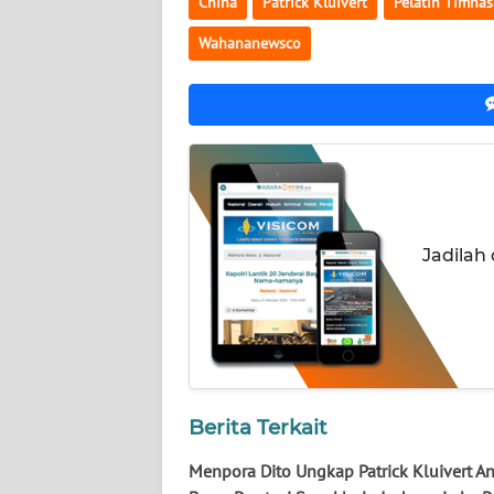
China
Patrick Kluivert
Pelatih Timnas
NUSANTARA
Wahananewsco
WN
JOGJA
WN
JATIM
WN
BALI
Jadilah
WN
KALBAR
WN
KALTENG
Berita Terkait
Menpora Dito Ungkap Patrick Kluivert An
WN