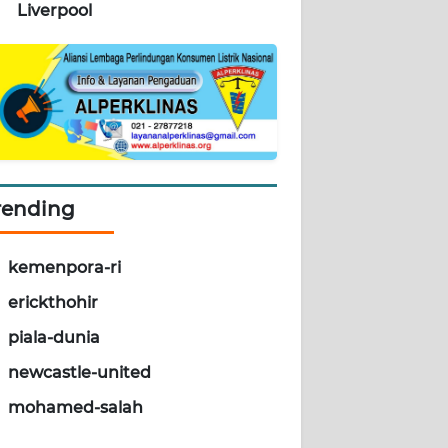
Liverpool
rending
kemenpora-ri
erickthohir
piala-dunia
newcastle-united
mohamed-salah