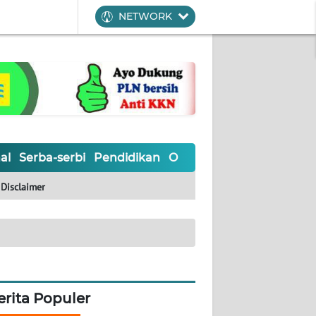
NETWORK
al
Serba-serbi
Pendidikan
Olahraga
Opini
Editoria
Disclaimer
erita Populer