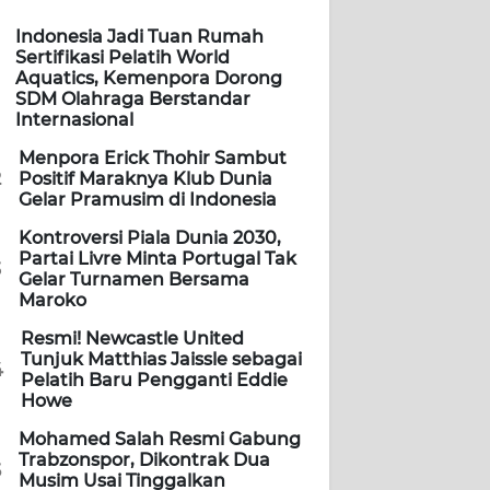
Indonesia Jadi Tuan Rumah
Sertifikasi Pelatih World
Aquatics, Kemenpora Dorong
SDM Olahraga Berstandar
Internasional
Menpora Erick Thohir Sambut
2
Positif Maraknya Klub Dunia
Gelar Pramusim di Indonesia
Kontroversi Piala Dunia 2030,
Partai Livre Minta Portugal Tak
3
Gelar Turnamen Bersama
Maroko
Resmi! Newcastle United
Tunjuk Matthias Jaissle sebagai
4
Pelatih Baru Pengganti Eddie
Howe
Mohamed Salah Resmi Gabung
Trabzonspor, Dikontrak Dua
5
Musim Usai Tinggalkan