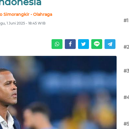
Indonesia
no Simorangkir - Olahraga
#1
gu, 1 Juni 2025 - 18:45 WIB
#
#
#
#