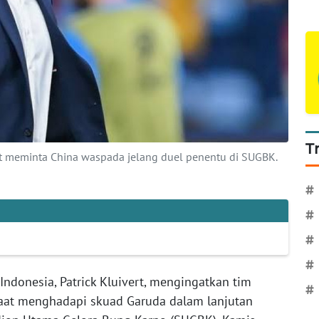
T
ert meminta China waspada jelang duel penentu di SUGBK.
#
#
#
#
Indonesia, Patrick Kluivert, mengingatkan tim
#
 saat menghadapi skuad Garuda dalam lanjutan