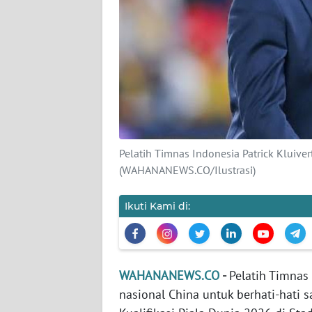
KARIR
DISCLAIMER
Wahana
News
Regional
WN
Pelatih Timnas Indonesia Patrick Kluiv
SUMUT
(WAHANANEWS.CO/Ilustrasi)
WN
Ikuti Kami di:
JAKARTA
WN
JABAR
WAHANANEWS.CO
-
Pelatih Timnas 
nasional China untuk berhati-hati
WN
BANTEN