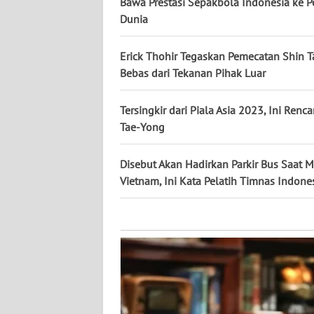
KALTARA
Bawa Prestasi Sepakbola Indonesia ke P
Dunia
WN
KALSEL
Erick Thohir Tegaskan Pemecatan Shin 
Bebas dari Tekanan Pihak Luar
WN
KALTIM
Tersingkir dari Piala Asia 2023, Ini Renc
Tae-Yong
WN
SULSEL
Disebut Akan Hadirkan Parkir Bus Saat 
Vietnam, Ini Kata Pelatih Timnas Indone
WN
GORONTALO
WN
SULUT
WN
MALUKU