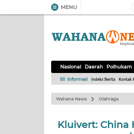
MENU
WAHANA
Tutup
TV
NASIONAL
DAERAH
POLHUKAM
KRIMINAL
EKUIN
SAINS-
KESEHATAN
INTERNASIONAL
Nasional
Daerah
Polhukam
TEKNO
Informasi
Indeks Berita
Kontak 
SERBA-
PENDIDIKAN
OLAHRAGA
OPINI
SERBI
Wahana News
Olahraga
EDITORIAL
Kluivert: Chin
Informasi