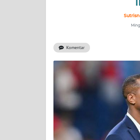
INDEKS
BERITA
Sutris
Ming
KONTAK
KAMI
Komentar
INFO
IKLAN
TENTANG
KAMI
PEDOMAN
MEDIA
SIBER
REDAKSI