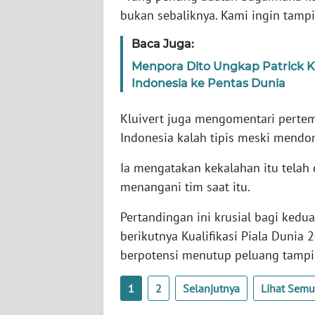
SERAMBI
bukan sebaliknya. Kami ingin tamp
Baca Juga:
WN
JAMBI
Menpora Dito Ungkap Patrick Kl
Indonesia ke Pentas Dunia
WN
SULTRA
Kluivert juga mengomentari pertem
Indonesia kalah tipis meski mendo
WN
NTB
Ia mengatakan kekalahan itu telah 
menangani tim saat itu.
WN
Pertandingan ini krusial bagi ked
SULTENG
berikutnya Kualifikasi Piala Dunia
berpotensi menutup peluang tampil 
WN
SULBAR
1
2
Selanjutnya
Lihat Sem
WN