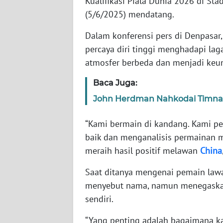
Kualifikasi Piala Dunia 2026 di S
(5/6/2025) mendatang.
WN
Dalam konferensi pers di Denpasar
NTT
percaya diri tinggi menghadapi l
atmosfer berbeda dan menjadi keun
WN
KEPRI
Baca Juga:
WN
John Herdman Nahkodai Timnas
PAPUA
“Kami bermain di kandang. Kami p
WN
baik dan menganalisis permainan m
PAPUA
meraih hasil positif melawan
China
BARAT
Saat ditanya mengenai pemain lawa
WN
menyebut nama, namun menegaskan
RIAU
sendiri.
“Yang penting adalah bagaimana k
WN