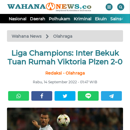
Nasional
Daerah
Polhukam
Kriminal
Ekuin
Sains-Te
WAHANA
Tutup
TV
Wahana News
Olahraga
NASIONAL
Liga Champions: Inter Bekuk
Tuan Rumah Viktoria Plzen 2-0
DAERAH
Redaksi - Olahraga
Rabu, 14 September 2022 - 01:47 WIB
POLHUKAM
KRIMINAL
EKUIN