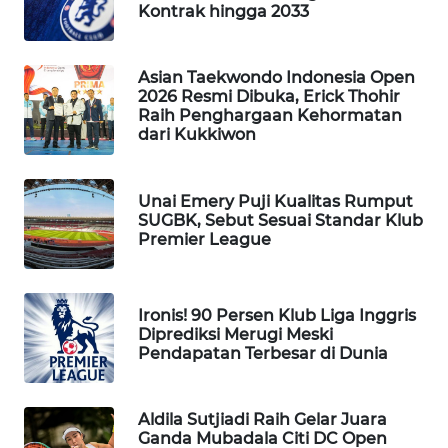
Kontrak hingga 2033
WAHANA
SPORT
Asian Taekwondo Indonesia Open
2026 Resmi Dibuka, Erick Thohir
WAHANA
Raih Penghargaan Kehormatan
UMKM
dari Kukkiwon
WAHANA
SELEB
Unai Emery Puji Kualitas Rumput
SUGBK, Sebut Sesuai Standar Klub
Premier League
WAHANA
PERSONA
Ironis! 90 Persen Klub Liga Inggris
WAHANA
Diprediksi Merugi Meski
OTOMOTIF
Pendapatan Terbesar di Dunia
WAHANA
HEALTH
Aldila Sutjiadi Raih Gelar Juara
Ganda Mubadala Citi DC Open