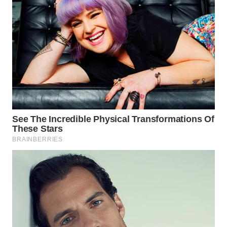
TAPANULI
TENGAH
WN DELI
SERDANG
WN
TEBING
TINGGI
WN
PAKPAK
WN
KARAWANG
WN
BEKASI