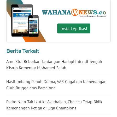
WN
SERAMBI
WN
Install Aplikasi
JAMBI
WN
Berita Terkait
SULTRA
Arne Slot Beberkan Tantangan Hadapi Inter di Tengah
WN
Kisruh Komentar Mohamed Salah
NTB
Hasil Imbang Penuh Drama, VAR Gagalkan Kemenangan
WN
Club Brugge atas Barcelona
SULTENG
Pedro Neto Tak Ikut ke Azerbaijan, Chelsea Tetap Bidik
WN
Kemenangan Ketiga di Liga Champions
SULBAR