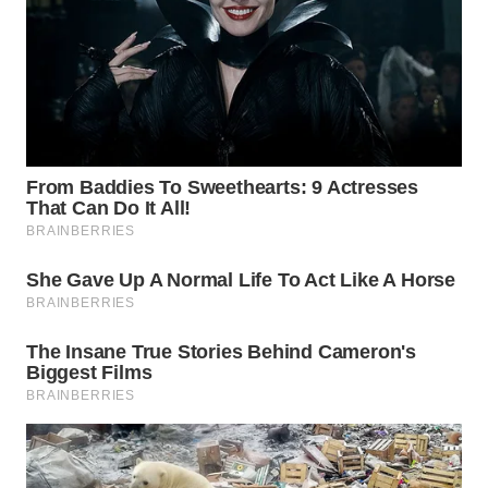
WN
PRIANGAN
TIMUR
WN
SEMARANG
WN
SOLO
WN
BOROBUDUR
WN
MADURA
WN
SURABAYA