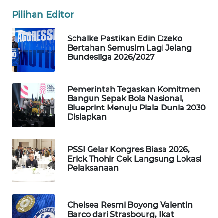
Pilihan Editor
WAHANA
LISTRIK
Schalke Pastikan Edin Dzeko
Bertahan Semusim Lagi Jelang
WAHANA
Bundesliga 2026/2027
TRAVEL
WAHANA
Pemerintah Tegaskan Komitmen
TV
Bangun Sepak Bola Nasional,
Blueprint Menuju Piala Dunia 2030
Disiapkan
WAHANANEWS
ID
PSSI Gelar Kongres Biasa 2026,
WAHANANEWS
Erick Thohir Cek Langsung Lokasi
Pelaksanaan
CO ID
WAHANANEWS
NET
Chelsea Resmi Boyong Valentin
Barco dari Strasbourg, Ikat