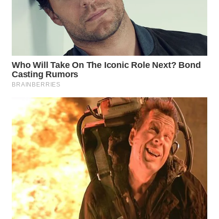
WN
BOGOR
WN
DEPOK
WN
TAPANULI
UTARA
WN
SAMOSIR
WN
PADANG
LAWAS