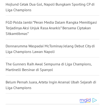
Hojlund Cetak Dua Gol, Napoli Bungkam Sporting CP di
WN
Liga Champions
BABEL
FGD Polda Jambi ”Peran Media Dalam Rangka Memitigasi
WN
Terjadinya Aksi Unjuk Rasa Anarkis” Bersama Ciptakan
SUMBAR
Sitkamtibmas”
WN
Donnarumma Waspadai McTominay Jelang Debut City di
SUMSEL
Liga Champions Lawan Napoli
WN
The Gunners Raih Awal Sempurna di Liga Champions,
BENGKULU
Martinelli Bersinar di Spanyol
WN
LAMPUNG
Belum Pernah Juara, Arteta Ingin Arsenal Ubah Sejarah di
Liga Champions
WN
JATENG