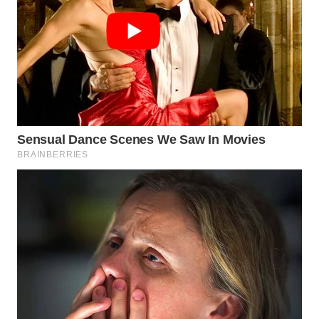
WN
KALTARA
WN
KALSEL
WN
KALTIM
WN
SULSEL
WN
GORONTALO
WN
SULUT