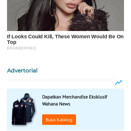
Wahana
Media
Group
WAHANA
NEWS
WAHANA
TANI
Advertorial
WAHANA
ADVOKAT
WAHANA
Dapatkan Merchandise Eksklusif
INFRASTRUKTUR
Wahana News
WAHANA
Buka Katalog
KONSUMEN