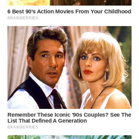
WN
SUMEDANG
WN
CIANJUR
WN
KEPULAUAN
SERIBU
WN
TANGERANG
WN
BINJAI
WN
CIREBON