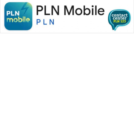
WAHANA MEDIA GROUP
|
|
|
WAHANA NEWS co
WAHANA TANI
WAHANA ADVOKAT
|
|
WAHANA INFRASTRUKTUR
WAHANA KONSUMEN
|
|
|
WAHANA LISTRIK
WAHANA TRAVEL
WAHANA TV
|
|
|
WAHANANEWS id
WAHANANEWS CO ID
WAHANANEWS NET