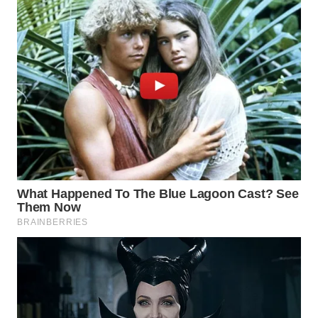
WN
INDRAMAYU
WN
KUNINGAN
WN
MAJALENGKA
WN
SUBANG
WN
SUKABUMI
WN
PURWAKARTA