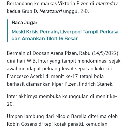
Informasi
Bertandang ke markas Viktoria Plzen di
matchday
kedua Grup D,
Nerazzurri
unggul 2-0.
INDEKS
BERITA
Baca Juga:
Meski Krisis Pemain, Liverpool Tampil Perkasa
KONTAK
dan Amankan Tiket 16 Besar
KAMI
Bermain di Doosan Arena Plzen, Rabu (14/9/2022)
INFO
dini hari WIB, Inter yang tampil mendominasi sejak
IKLAN
awal mendapat peluang lewat sepakan kaki kiri
Francesco Acerbi di menit ke-17, tetapi bola
TENTANG
berhasil diamankan kiper Plzen, Jindrich Stanek.
KAMI
Inter akhirnya membuka keunggulan di menit ke-
PEDOMAN
20.
MEDIA
SIBER
Umpan lambung dari Nicolo Barella diterima oleh
Robin Gosens di tepi kotak penalti, kemudian
REDAKSI