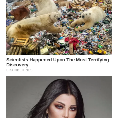
WN
NATUNA
WN
BINTAN
WN
MANDALIKA
WN
LIKUPANG
WN
LABUANBAJO
WN
BORNEO