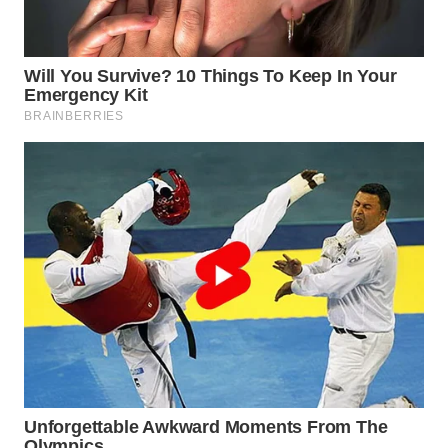
WN
MALUKU
WN
MALUT
WN
DAIRI
WN
DANAU
TOBA
WN
NIAS
WN
LANGKAT