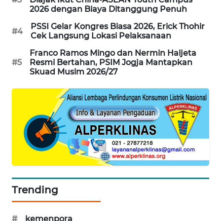
2026 dengan Biaya Ditanggung Penuh
MAWAKA
PSSI Gelar Kongres Biasa 2026, Erick Thohir
ID
#4
Cek Langsung Lokasi Pelaksanaan
Franco Ramos Mingo dan Nermin Haljeta
MARTABAT
#5
Resmi Bertahan, PSIM Jogja Mantapkan
NET
Skuad Musim 2026/27
PLN
WATCH
MKLI
LPKKI
LKKI
Trending
KOPEKLIN
#
kemenpora