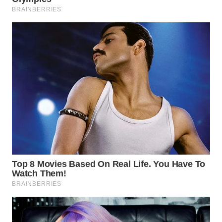
WN
TAPANULI
SELATAN
WN
TANJUNG
LESUNG
WN
KARO
WN
SIMALUNGUN
WN
LABUHANBATU
WN