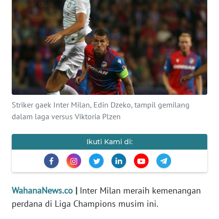
SAINS-TEKNO
KESEHATAN
INTERNASIONAL
SERBA-SERBI
Striker gaek Inter Milan, Edin Dzeko, tampil gemilang
PENDIDIKAN
dalam laga versus Viktoria Plzen
OLAHRAGA
Ikuti Kami di:
OPINI
WahanaNews.co
|
Inter Milan meraih kemenangan
EDITORIAL
perdana di Liga Champions musim ini.