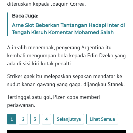
diteruskan kepada Joaquin Correa.
KARIR
Baca Juga:
Arne Slot Beberkan Tantangan Hadapi Inter di
DISCLAIMER
Tengah Kisruh Komentar Mohamed Salah
Wahana
Alih-alih menembak, penyerang Argentina itu
News
kembali mengumpan bola kepada Edin Dzeko yang
Regional
ada di sisi kiri kotak penalti.
WN
Striker gaek itu melepaskan sepakan mendatar ke
SUMUT
sudut kanan gawang yang gagal dijangkau Stanek.
WN
Tertinggal satu gol, Plzen coba memberi
JAKARTA
perlawanan.
WN
1
2
3
4
Selanjutnya
Lihat Semua
JABAR