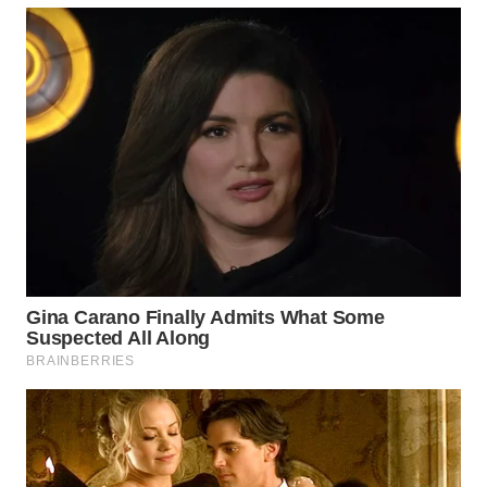
WN
NUSANTARA
WN
JOGJA
WN
JATIM
WN
BALI
WN
KALBAR
WN
KALTENG