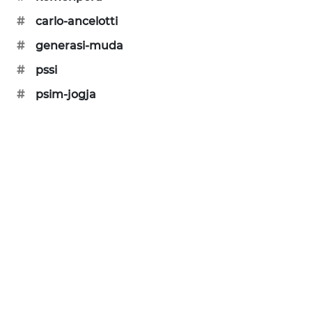
PORTAL
#
carlo-ancelotti
KONSUMEN
#
generasi-muda
FORWAMKI
#
pssi
#
psim-jogja
ALPERKLINAS
FORJASIDA
TAMBANG
NEWS
SITUNGIR
NEWS
SIDIKALANG
NEWS