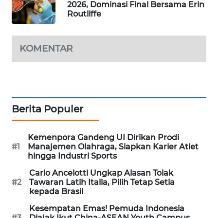
2026, Dominasi Final Bersama Erin
WAHANA
Routliffe
DESA
WISATA
KOMENTAR
LAPAK
WAHANA
Wahana
Network
Berita Populer
KONSUMEN
LISTRIK
Kemenpora Gandeng UI Dirikan Prodi
#1
Manajemen Olahraga, Siapkan Karier Atlet
hingga Industri Sports
MASYARAKAT
KELISTRIKAN
Carlo Ancelotti Ungkap Alasan Tolak
#2
Tawaran Latih Italia, Pilih Tetap Setia
kepada Brasil
WALINKI
Kesempatan Emas! Pemuda Indonesia
ID
#3
Diajak Ikut China-ASEAN Youth Campus