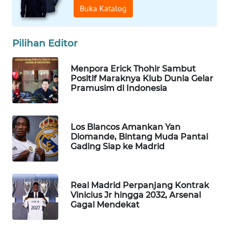
Buka Katalog
WAHANA
LISTRIK
Pilihan Editor
WAHANA
TRAVEL
Menpora Erick Thohir Sambut
Positif Maraknya Klub Dunia Gelar
Pramusim di Indonesia
WAHANA
TV
Los Blancos Amankan Yan
WAHANANEWS
Diomande, Bintang Muda Pantai
ID
Gading Siap ke Madrid
WAHANANEWS
CO ID
Real Madrid Perpanjang Kontrak
Vinicius Jr hingga 2032, Arsenal
WAHANANEWS
Gagal Mendekat
NET