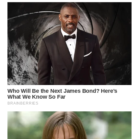
WN
PRIANGAN
TIMUR
WN
SEMARANG
WN
SOLO
WN
BOROBUDUR
WN
MADURA
WN
SURABAYA