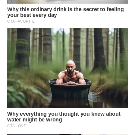
WN
MALUKU
WN
MALUT
WN
DAIRI
WN
DANAU
TOBA
WN
NIAS
WN
LANGKAT