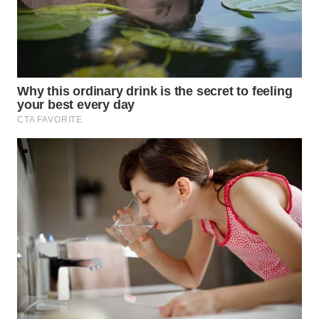
WN
KALTARA
WN
KALSEL
WN
KALTIM
WN
SULSEL
WN
GORONTALO
WN
SULUT