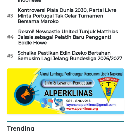
Indonesia
MAWAKA
Kontroversi Piala Dunia 2030, Partai Livre
#3
Minta Portugal Tak Gelar Turnamen
ID
Bersama Maroko
MARTABAT
Resmi! Newcastle United Tunjuk Matthias
#4
Jaissle sebagai Pelatih Baru Pengganti
NET
Eddie Howe
Schalke Pastikan Edin Dzeko Bertahan
PLN
#5
Semusim Lagi Jelang Bundesliga 2026/2027
WATCH
MKLI
LPKKI
LKKI
KOPEKLIN
Trending