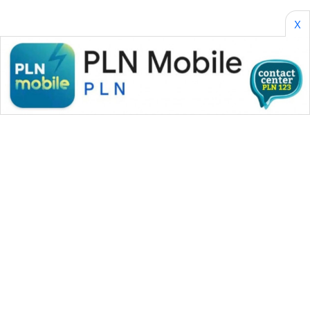
X
WAHANA MEDIA GROUP
|
|
|
WAHANA NEWS co
WAHANA TANI
WAHANA ADVOKAT