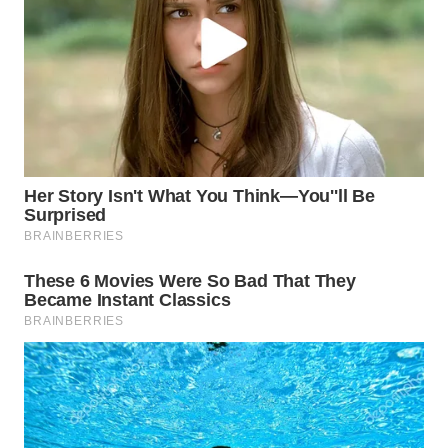
WN
NATUNA
WN
BINTAN
WN
MANDALIKA
WN
LIKUPANG
WN
LABUANBAJO
WN
BORNEO