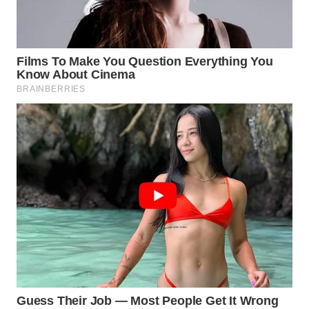
WN
BOGOR
WN
DEPOK
WN
TAPANULI
UTARA
WN
SAMOSIR
WN
PADANG
LAWAS