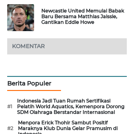
WAHANA
Newcastle United Memulai Babak
DESA
Baru Bersama Matthias Jaissle,
WISATA
Gantikan Eddie Howe
LAPAK
WAHANA
KOMENTAR
Wahana
Network
KONSUMEN
Berita Populer
LISTRIK
MASYARAKAT
Indonesia Jadi Tuan Rumah Sertifikasi
KELISTRIKAN
#1
Pelatih World Aquatics, Kemenpora Dorong
SDM Olahraga Berstandar Internasional
WALINKI
Menpora Erick Thohir Sambut Positif
ID
#2
Maraknya Klub Dunia Gelar Pramusim di