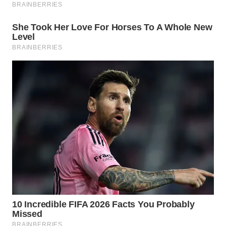
WN
SUMEDANG
WN
CIANJUR
WN
KEPULAUAN
SERIBU
WN
TANGERANG
WN
BINJAI
WN
CIREBON