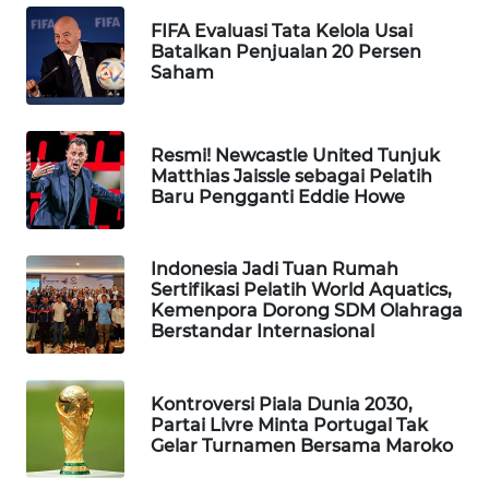
WAHANA
FIFA Evaluasi Tata Kelola Usai
SPORT
Batalkan Penjualan 20 Persen
Saham
WAHANA
UMKM
Resmi! Newcastle United Tunjuk
Matthias Jaissle sebagai Pelatih
WAHANA
Baru Pengganti Eddie Howe
SELEB
Indonesia Jadi Tuan Rumah
WAHANA
Sertifikasi Pelatih World Aquatics,
PERSONA
Kemenpora Dorong SDM Olahraga
Berstandar Internasional
WAHANA
OTOMOTIF
Kontroversi Piala Dunia 2030,
Partai Livre Minta Portugal Tak
WAHANA
Gelar Turnamen Bersama Maroko
HEALTH