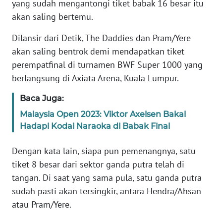
yang sudah mengantongi tiket babak 16 besar itu
akan saling bertemu.
KARIR
Dilansir dari Detik, The Daddies dan Pram/Yere
DISCLAIMER
akan saling bentrok demi mendapatkan tiket
perempatfinal di turnamen BWF Super 1000 yang
Wahana
berlangsung di Axiata Arena, Kuala Lumpur.
News
Regional
Baca Juga:
Malaysia Open 2023: Viktor Axelsen Bakal
WN
Hadapi Kodai Naraoka di Babak Final
SUMUT
Dengan kata lain, siapa pun pemenangnya, satu
WN
tiket 8 besar dari sektor ganda putra telah di
JAKARTA
tangan. Di saat yang sama pula, satu ganda putra
sudah pasti akan tersingkir, antara Hendra/Ahsan
WN
atau Pram/Yere.
JABAR