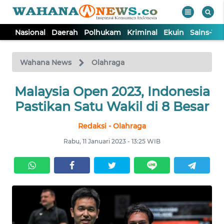
Nasional
Daerah
Polhukam
Kriminal
Ekuin
Sains-Te
WAHANA
Tutup
TV
Wahana News
Olahraga
NASIONAL
Malaysia Open 2023, Indonesia
Pastikan Satu Wakil di 8 Besar
DAERAH
Redaksi - Olahraga
Rabu, 11 Januari 2023 - 13:25 WIB
POLHUKAM
KRIMINAL
EKUIN