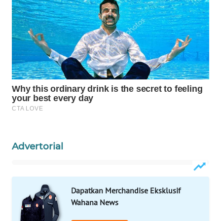
Wahana
Media
Group
WAHANA
NEWS
WAHANA
TANI
WAHANA
ADVOKAT
Advertorial
WAHANA
INFRASTRUKTUR
Dapatkan Merchandise Eksklusif
WAHANA
Wahana News
KONSUMEN