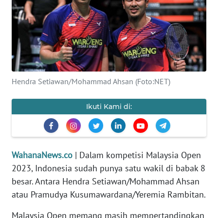
SAINS-TEKNO
KESEHATAN
INTERNASIONAL
Hendra Setiawan/Mohammad Ahsan (Foto:NET)
SERBA-SERBI
Ikuti Kami di:
PENDIDIKAN
OLAHRAGA
WahanaNews.co
| Dalam kompetisi Malaysia Open
2023, Indonesia sudah punya satu wakil di babak 8
OPINI
besar. Antara Hendra Setiawan/Mohammad Ahsan
atau Pramudya Kusumawardana/Yeremia Rambitan.
EDITORIAL
Malaysia Open memang masih mempertandingkan