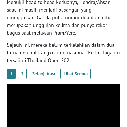
Menukil head to head keduanya, Hendra/Ahsan
WN
saat ini masih menjadi pasangan yang
BANTEN
diunggulkan. Ganda putra nomor dua dunia itu
merupakan unggulan kelima dan punya rekor
WN
NTT
bagus saat melawan Pram/Yere.
Sejauh ini, mereka belum terkalahkan dalam dua
WN
turnamen bulutangkis internasional. Kedua laga itu
KEPRI
tersaji di Thailand Open 2021.
WN
PAPUA
1
2
Selanjutnya
Lihat Semua
WN
PAPUA
BARAT
WN
RIAU