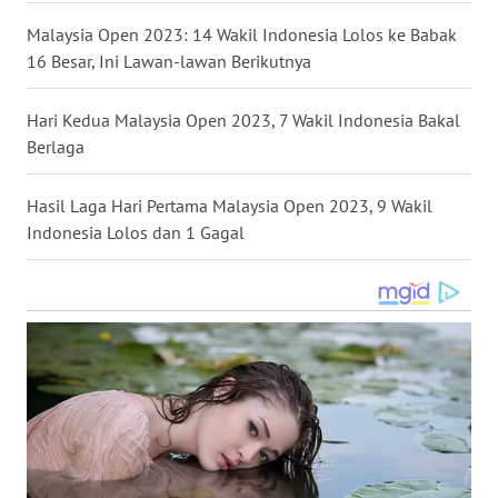
WN
Malaysia Open 2023: 14 Wakil Indonesia Lolos ke Babak
NUSANTARA
16 Besar, Ini Lawan-lawan Berikutnya
WN
Hari Kedua Malaysia Open 2023, 7 Wakil Indonesia Bakal
JOGJA
Berlaga
WN
Hasil Laga Hari Pertama Malaysia Open 2023, 9 Wakil
JATIM
Indonesia Lolos dan 1 Gagal
WN
BALI
WN
KALBAR
WN
KALTENG