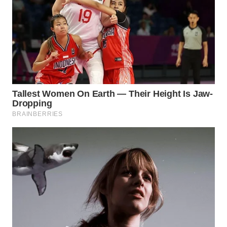
TAPANULI
TENGAH
WN DELI
SERDANG
WN
TEBING
TINGGI
WN
PAKPAK
WN
KARAWANG
WN
BEKASI