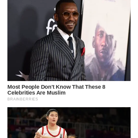
WN
TAPANULI
SELATAN
WN
TANJUNG
LESUNG
WN
KARO
WN
SIMALUNGUN
WN
LABUHANBATU
WN