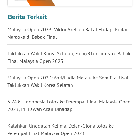
WN
BABEL
Berita Terkait
Malaysia Open 2023: Viktor Axelsen Bakal Hadapi Kodai
WN
Naraoka di Babak Final
SUMBAR
Taklukkan Wakil Korea Selatan, Fajar/Rian Lolos ke Babak
WN
Final Malaysia Open 2023
SUMSEL
Malaysia Open 2023: Apri/Fadia Melaju ke Semifilai Usai
WN
Taklukkan Wakil Korea Selatan
BENGKULU
5 Wakil Indonesia Lolos ke Perempat Final Malaysia Open
WN
LAMPUNG
2023, Ini Lawan Akan Dihadapi
WN
Kalahkan Unggulan Kelima, Dejan/Gloria lolos ke
JATENG
Perempat Final Malaysia Open 2023