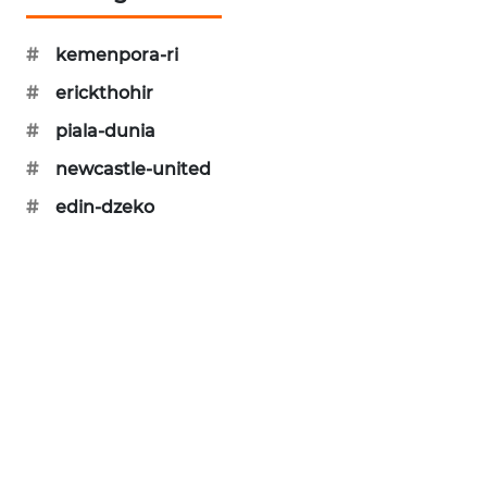
PORTAL
KONSUMEN
#
kemenpora-ri
#
erickthohir
FORWAMKI
#
piala-dunia
ALPERKLINAS
#
newcastle-united
#
edin-dzeko
FORJASIDA
TAMBANG
NEWS
SITUNGIR
NEWS
SIDIKALANG
NEWS