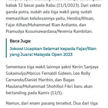
Informasi
babak 32 besar pada Rabu (11/1/2023). Dari sektor
ganda putra, sudah ada tiga wakil yang sudah
INDEKS
BERITA
memastikan kelolosannya yaitu, Hendra/Ahsan,
Fajar Alfian/Muhammad Rian Ardianto, dan
KONTAK
Pramudya Kusumawardana/Yeremia Rambitan.
KAMI
Baca Juga:
INFO
Jokowi Ucapkan Selamat kepada Fajar/Rian
IKLAN
yang Juarai Malaysia Open 2023
TENTANG
Sementara tiga wakil lainnya yakni Kevin Sanjaya
KAMI
Sukamuljo/Marcus Fernaldi Gideon, Leo Rolly
Carnando/Daniel Marthin, dan Bagas
PEDOMAN
Maulana/Muhammad Shohibul Fikri baru akan
MEDIA
bertanding pada Kamis (12/1).
SIBER
Namun, dari enam pasang tersebut. Dua dari tiga
REDAKSI