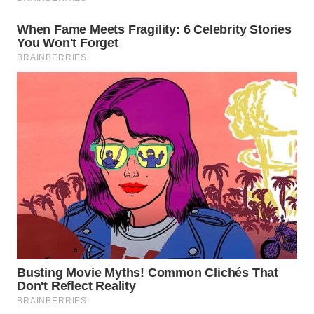
WN
INDRAMAYU
WN
KUNINGAN
WN
MAJALENGKA
WN
SUBANG
WN
SUKABUMI
WN
PURWAKARTA