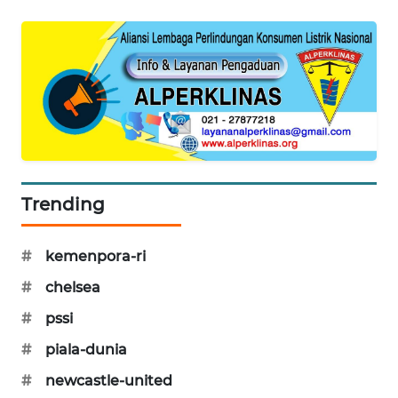
WAHANA
SPORT
WAHANA
UMKM
WAHANA
SELEB
Trending
WAHANA
PERSONA
#
kemenpora-ri
WAHANA
#
chelsea
OTOMOTIF
#
pssi
#
piala-dunia
WAHANA
HEALTH
#
newcastle-united