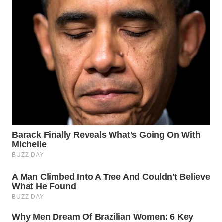
WN
INDRAMAYU
WN
KUNINGAN
WN
MAJALENGKA
WN
SUBANG
WN
SUKABUMI
WN
PURWAKARTA