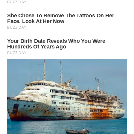
WN
BOGOR
WN
DEPOK
WN
TAPANULI
UTARA
WN
SAMOSIR
WN
PADANG
LAWAS