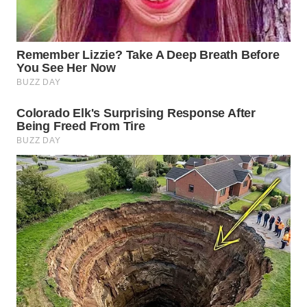
WN
TAPANULI
SELATAN
WN
TANJUNG
LESUNG
WN
KARO
WN
SIMALUNGUN
WN
LABUHANBATU
WN