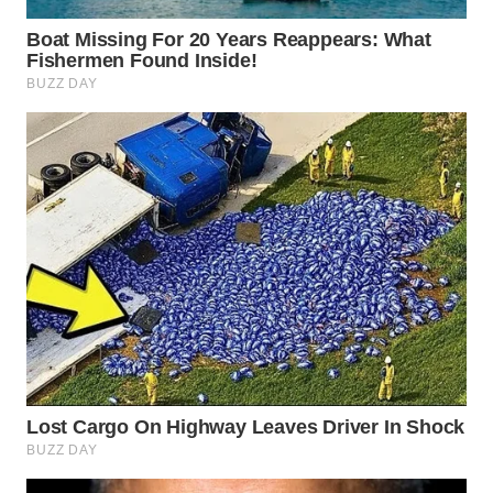
WN
SUMEDANG
WN
CIANJUR
WN
KEPULAUAN
SERIBU
WN
TANGERANG
WN
BINJAI
WN
CIREBON