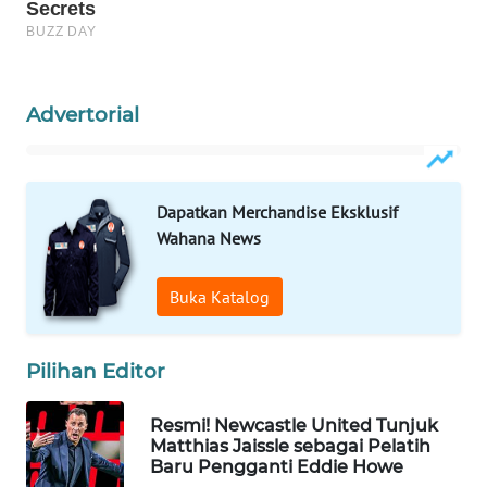
WN
PRIANGAN
TIMUR
Advertorial
WN
SEMARANG
WN
Dapatkan Merchandise Eksklusif
SOLO
Wahana News
WN
Buka Katalog
BOROBUDUR
WN
Pilihan Editor
MADURA
Resmi! Newcastle United Tunjuk
WN
Matthias Jaissle sebagai Pelatih
SURABAYA
Baru Pengganti Eddie Howe