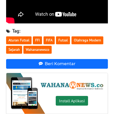
WN
SERAMBI
WN
Tag:
JAMBI
Aturan Futsal
FFI
FIFA
Futsal
Olahraga Modern
WN
Sejarah
Wahananewsco
SULTRA
Beri Komentar
WN
NTB
WN
SULTENG
Install Aplikasi
WN
SULBAR