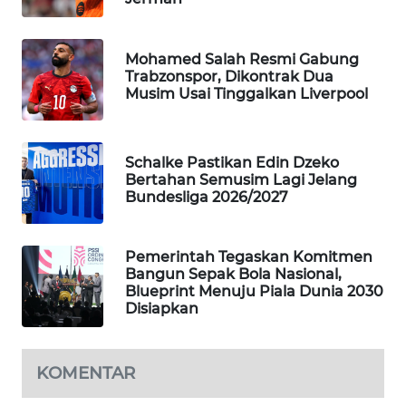
Wahana
Media
Group
Mohamed Salah Resmi Gabung
Trabzonspor, Dikontrak Dua
Musim Usai Tinggalkan Liverpool
WAHANA
NEWS
Schalke Pastikan Edin Dzeko
WAHANA
Bertahan Semusim Lagi Jelang
TANI
Bundesliga 2026/2027
WAHANA
ADVOKAT
Pemerintah Tegaskan Komitmen
Bangun Sepak Bola Nasional,
Blueprint Menuju Piala Dunia 2030
WAHANA
Disiapkan
INFRASTRUKTUR
WAHANA
KOMENTAR
KONSUMEN