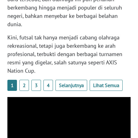
WN
berkembang hingga menjadi populer di seluruh
BANTEN
negeri, bahkan menyebar ke berbagai belahan
dunia.
WN
NTT
Kini, futsal tak hanya menjadi cabang olahraga
rekreasional, tetapi juga berkembang ke arah
WN
profesional, terbukti dengan berbagai turnamen
KEPRI
resmi yang digelar, salah satunya seperti AXIS
Nation Cup.
WN
PAPUA
1
2
3
4
Selanjutnya
Lihat Semua
WN
PAPUA
BARAT
WN
RIAU