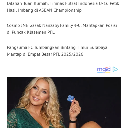
Ditahan Tuan Rumah, Timnas Futsal Indonesia U-16 Petik
WN
Hasil Imbang di ASEAN Championship
NUSANTARA
Cosmo JNE Gasak Nanzaby Family 4-0, Mantapkan Posisi
WN
di Puncak Klasemen PFL
JOGJA
Pangsuma FC Tumbangkan Bintang Timur Surabaya,
WN
Mantap di Empat Besar PFL 2025/2026
JATIM
WN
BALI
WN
KALBAR
WN
KALTENG