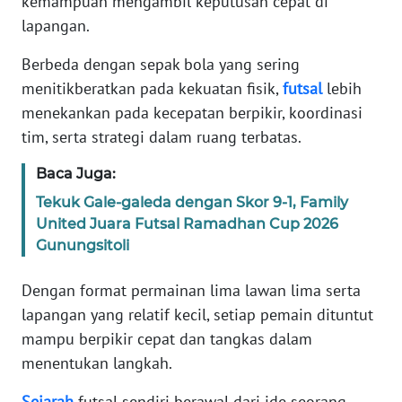
kemampuan mengambil keputusan cepat di
Informasi
lapangan.
INDEKS
Berbeda dengan sepak bola yang sering
BERITA
menitikberatkan pada kekuatan fisik,
futsal
lebih
menekankan pada kecepatan berpikir, koordinasi
KONTAK
KAMI
tim, serta strategi dalam ruang terbatas.
Baca Juga:
INFO
IKLAN
Tekuk Gale-galeda dengan Skor 9-1, Family
United Juara Futsal Ramadhan Cup 2026
Gunungsitoli
TENTANG
KAMI
Dengan format permainan lima lawan lima serta
PEDOMAN
lapangan yang relatif kecil, setiap pemain dituntut
MEDIA
mampu berpikir cepat dan tangkas dalam
SIBER
menentukan langkah.
REDAKSI
Sejarah
futsal sendiri berawal dari ide seorang