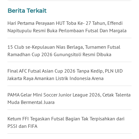
WN
Berita Terkait
BABEL
Hari Pertama Perayaan HUT Toba Ke- 27 Tahun, Effendi
Napitupulu Resmi Buka Perlombaan Futsal Dan Margala
WN
SUMBAR
15 Club se-Kepulauan Nias Berlaga, Turnamen Futsal
Ramadhan Cup 2026 Gunungsitoli Resmi Dibuka
WN
SUMSEL
Final AFC Futsal Asian Cup 2026 Tanpa Kedip, PLN UID
Jakarta Raya Amankan Listrik Indonesia Arena
WN
BENGKULU
PAMA Gelar Mini Soccer Junior League 2026, Cetak Talenta
WN
Muda Bermental Juara
LAMPUNG
Ketum FFI Tegaskan Futsal Bagian Tak Terpisahkan dari
WN
PSSI dan FIFA
JATENG