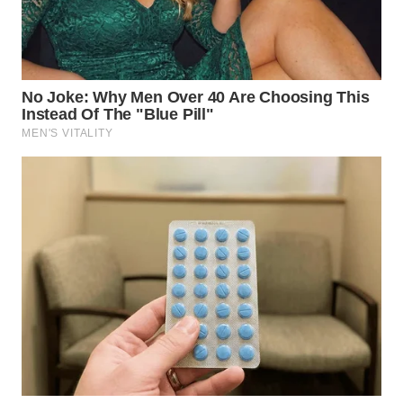
WN
KALTARA
WN
KALSEL
WN
KALTIM
WN
SULSEL
WN
GORONTALO
WN
SULUT