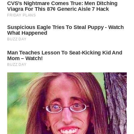
WN
MALUKU
WN
MALUT
WN
DAIRI
WN
DANAU
TOBA
WN
NIAS
WN
LANGKAT