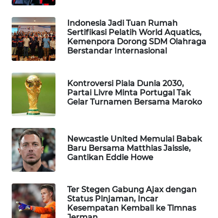
WN
Indonesia Jadi Tuan Rumah
NATUNA
Sertifikasi Pelatih World Aquatics,
Kemenpora Dorong SDM Olahraga
WN
Berstandar Internasional
BINTAN
Kontroversi Piala Dunia 2030,
WN
Partai Livre Minta Portugal Tak
MANDALIKA
Gelar Turnamen Bersama Maroko
WN
LIKUPANG
Newcastle United Memulai Babak
Baru Bersama Matthias Jaissle,
Gantikan Eddie Howe
WN
LABUANBAJO
Ter Stegen Gabung Ajax dengan
WN
Status Pinjaman, Incar
BORNEO
Kesempatan Kembali ke Timnas
Jerman