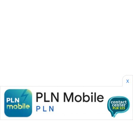
KARING
NEWS
JURNAL
MARITIM
HUMBANG
NEWS
GARONGGANG
NEWS
X
FISUELRI
ID
ENERGI
NEWS