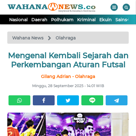
Nasional
Daerah
Polhukam
Kriminal
Ekuin
Sains-Te
WAHANA
Tutup
TV
Wahana News
Olahraga
Mengenal Kembali Sejarah dan
NASIONAL
Perkembangan Aturan Futsal
DAERAH
Gilang Adrian - Olahraga
Minggu, 28 September 2025 - 14:01 WIB
POLHUKAM
KRIMINAL
EKUIN