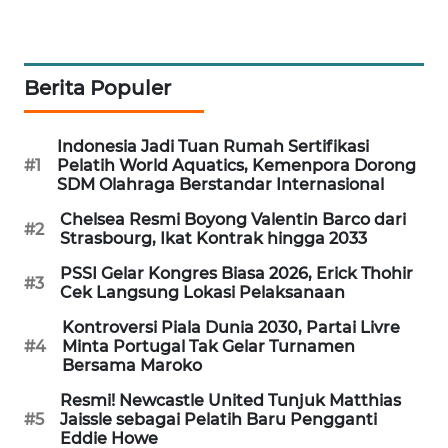
WAHANA
LISTRIK
Berita Populer
WAHANA
TRAVEL
Indonesia Jadi Tuan Rumah Sertifikasi
#1
Pelatih World Aquatics, Kemenpora Dorong
WAHANA
SDM Olahraga Berstandar Internasional
TV
Chelsea Resmi Boyong Valentin Barco dari
#2
Strasbourg, Ikat Kontrak hingga 2033
WAHANANEWS
ID
PSSI Gelar Kongres Biasa 2026, Erick Thohir
#3
Cek Langsung Lokasi Pelaksanaan
WAHANANEWS
Kontroversi Piala Dunia 2030, Partai Livre
CO ID
#4
Minta Portugal Tak Gelar Turnamen
Bersama Maroko
WAHANANEWS
Resmi! Newcastle United Tunjuk Matthias
#5
Jaissle sebagai Pelatih Baru Pengganti
NET
Eddie Howe