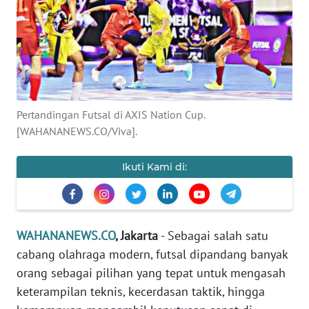
SAINS-TEKNO
KESEHATAN
INTERNASIONAL
Pertandingan Futsal di AXIS Nation Cup.
SERBA-SERBI
[WAHANANEWS.CO/Viva].
PENDIDIKAN
Ikuti Kami di:
OLAHRAGA
WAHANANEWS.CO
, Jakarta
- Sebagai salah satu
OPINI
cabang olahraga modern, futsal dipandang banyak
orang sebagai pilihan yang tepat untuk mengasah
EDITORIAL
keterampilan teknis, kecerdasan taktik, hingga