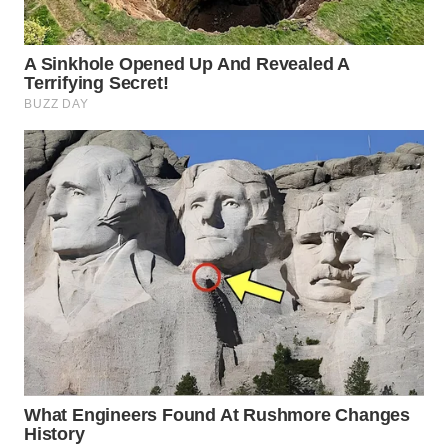
TAPANULI
TENGAH
WN DELI
SERDANG
WN
TEBING
TINGGI
WN
PAKPAK
WN
KARAWANG
WN
BEKASI