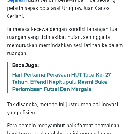
pelatih sepak bola asal Uruguay, Juan Carlos
KARIR
Ceriani.
Ia merasa kecewa dengan kondisi lapangan luar
DISCLAIMER
ruangan yang licin akibat hujan, sehingga ia
memutuskan memindahkan sesi latihan ke dalam
Wahana
News
ruangan.
Regional
Baca Juga:
WN
Hari Pertama Perayaan HUT Toba Ke- 27
SUMUT
Tahun, Effendi Napitupulu Resmi Buka
Perlombaan Futsal Dan Margala
WN
JAKARTA
Tak disangka, metode ini justru menjadi inovasi
yang efisien.
WN
JABAR
Para pemain menyambut baik format permainan
baru tersebut, dan olahraga ini pun perlahan