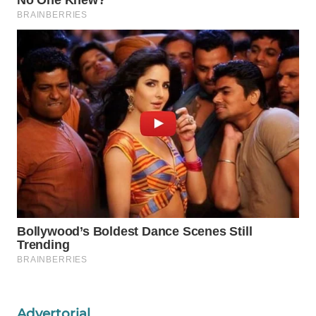
WAHANA
LISTRIK
WAHANA
TRAVEL
WAHANA
TV
WAHANANEWS
ID
WAHANANEWS
CO ID
WAHANANEWS
NET
Advertorial