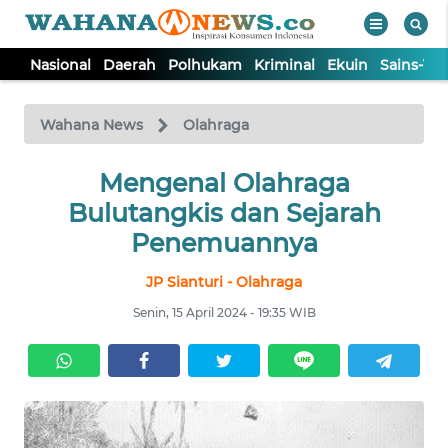
Nasional
Daerah
Polhukam
Kriminal
Ekuin
Sains-Te
WAHANA
Tutup
TV
Wahana News
Olahraga
NASIONAL
Mengenal Olahraga
Bulutangkis dan Sejarah
DAERAH
Penemuannya
JP Sianturi - Olahraga
POLHUKAM
Senin, 15 April 2024 - 19:35 WIB
KRIMINAL
EKUIN