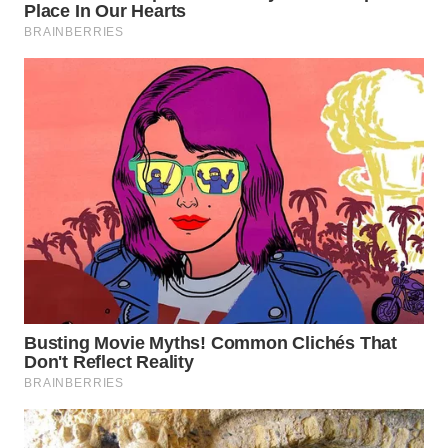
WN
INDRAMAYU
WN
KUNINGAN
WN
MAJALENGKA
WN
SUBANG
WN
SUKABUMI
WN
PURWAKARTA