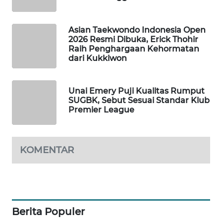
MAWAKA
ID
Asian Taekwondo Indonesia Open
2026 Resmi Dibuka, Erick Thohir
Raih Penghargaan Kehormatan
MARTABAT
dari Kukkiwon
NET
PLN
Unai Emery Puji Kualitas Rumput
SUGBK, Sebut Sesuai Standar Klub
WATCH
Premier League
MKLI
KOMENTAR
LPKKI
LKKI
KOPEKLIN
Berita Populer