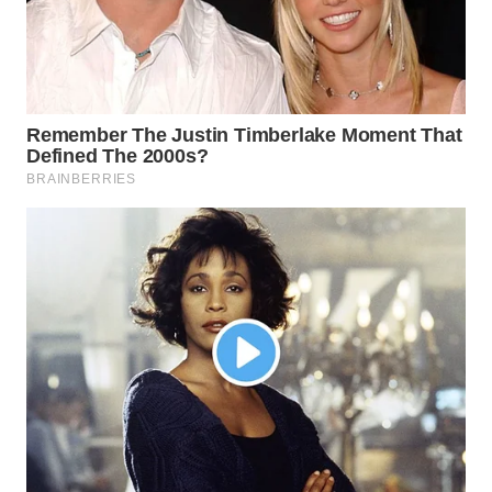
WN
MALUKU
WN
MALUT
WN
DAIRI
WN
DANAU
TOBA
WN
NIAS
WN
LANGKAT