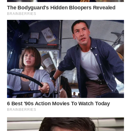
WN
TAPANULI
SELATAN
WN
TANJUNG
LESUNG
WN
KARO
WN
SIMALUNGUN
WN
LABUHANBATU
WN