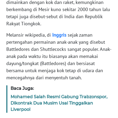
dimainkan dengan kok dan raket, kemungkinan
Informasi
berkembang di Mesir kuno sekitar 2000 tahun lalu
INDEKS
tetapi juga disebut-sebut di India dan Republik
BERITA
Rakyat Tiongkok.
KONTAK
Melansir wikipedia, di
Inggris
sejak zaman
KAMI
pertengahan permainan anak-anak yang disebut
Battledores dan Shuttlecocks sangat populer. Anak-
INFO
anak pada waktu itu biasanya akan memakai
IKLAN
dayung/tongkat (Battledores) dan bersiasat
bersama untuk menjaga kok tetap di udara dan
TENTANG
mencegahnya dari menyentuh tanah.
KAMI
Baca Juga:
PEDOMAN
Mohamed Salah Resmi Gabung Trabzonspor,
MEDIA
SIBER
Dikontrak Dua Musim Usai Tinggalkan
Liverpool
REDAKSI