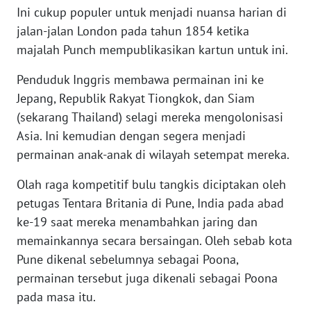
Ini cukup populer untuk menjadi nuansa harian di
jalan-jalan London pada tahun 1854 ketika
KARIR
majalah Punch mempublikasikan kartun untuk ini.
DISCLAIMER
Penduduk Inggris membawa permainan ini ke
Jepang, Republik Rakyat Tiongkok, dan Siam
Wahana
(sekarang Thailand) selagi mereka mengolonisasi
News
Regional
Asia. Ini kemudian dengan segera menjadi
permainan anak-anak di wilayah setempat mereka.
WN
Olah raga kompetitif bulu tangkis diciptakan oleh
SUMUT
petugas Tentara Britania di Pune, India pada abad
WN
ke-19 saat mereka menambahkan jaring dan
JAKARTA
memainkannya secara bersaingan. Oleh sebab kota
Pune dikenal sebelumnya sebagai Poona,
WN
permainan tersebut juga dikenali sebagai Poona
JABAR
pada masa itu.