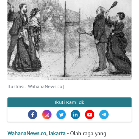
SAINS-TEKNO
KESEHATAN
INTERNASIONAL
SERBA-SERBI
PENDIDIKAN
Ilustrasi. [WahanaNews.co]
OLAHRAGA
Ikuti Kami di:
OPINI
EDITORIAL
WahanaNews.co, Jakarta -
Olah raga yang