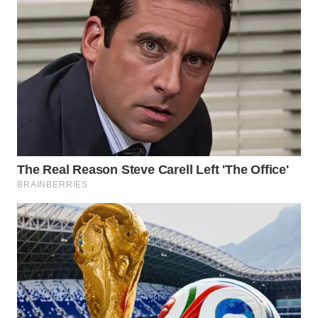
TAPANULI
TENGAH
WN DELI
SERDANG
WN
TEBING
TINGGI
WN
PAKPAK
WN
KARAWANG
WN
BEKASI