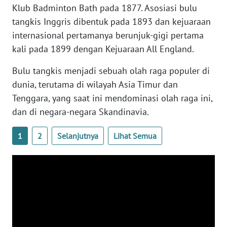
Klub Badminton Bath pada 1877. Asosiasi bulu
WN
tangkis Inggris dibentuk pada 1893 dan kejuaraan
SERAMBI
internasional pertamanya berunjuk-gigi pertama
kali pada 1899 dengan Kejuaraan All England.
WN
JAMBI
Bulu tangkis menjadi sebuah olah raga populer di
dunia, terutama di wilayah Asia Timur dan
WN
Tenggara, yang saat ini mendominasi olah raga ini,
SULTRA
dan di negara-negara Skandinavia.
WN
1
2
Selanjutnya
Lihat Semua
NTB
WN
SULTENG
WN
SULBAR