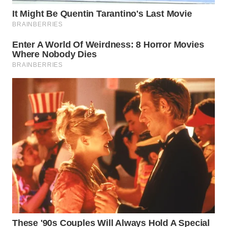
WN
SUMEDANG
WN
CIANJUR
WN
KEPULAUAN
SERIBU
WN
TANGERANG
WN
BINJAI
WN
CIREBON