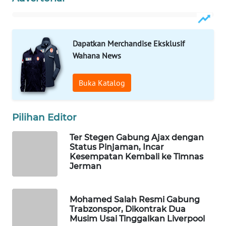
WAHANA
SPORT
Dapatkan Merchandise Eksklusif
WAHANA
Wahana News
UMKM
Buka Katalog
WAHANA
SELEB
Pilihan Editor
WAHANA
PERSONA
Ter Stegen Gabung Ajax dengan
Status Pinjaman, Incar
Kesempatan Kembali ke Timnas
WAHANA
Jerman
OTOMOTIF
WAHANA
Mohamed Salah Resmi Gabung
Trabzonspor, Dikontrak Dua
HEALTH
Musim Usai Tinggalkan Liverpool