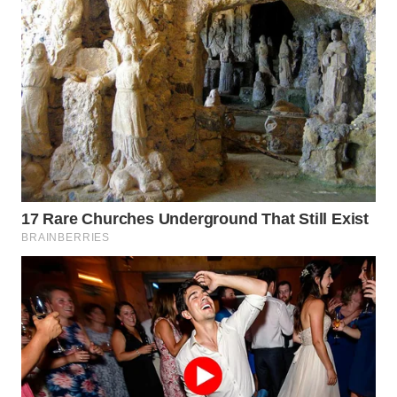
WN
PRIANGAN
TIMUR
WN
SEMARANG
WN
SOLO
WN
BOROBUDUR
WN
MADURA
WN
SURABAYA