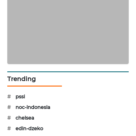
SIBARAGAS
NEWS
METRO
SIANTAR
NEWS
METRO
MEDAN
NEWS
Trending
METRO
JAKARTA
#
pssi
NEWS
#
noc-indonesia
KRT
#
chelsea
NEWS
#
edin-dzeko