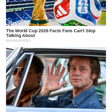
WN
BOGOR
WN
DEPOK
WN
TAPANULI
UTARA
WN
SAMOSIR
WN
PADANG
LAWAS