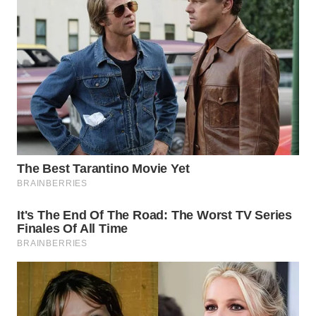
WN
BOGOR
WN
DEPOK
WN
TAPANULI
UTARA
WN
SAMOSIR
WN
PADANG
LAWAS