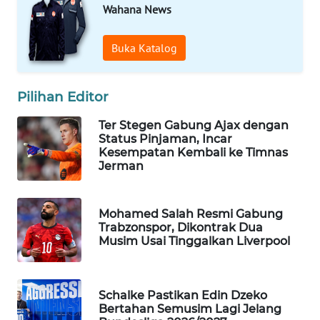
Wahana News
WAHANA
LISTRIK
Buka Katalog
WAHANA
TRAVEL
Pilihan Editor
Ter Stegen Gabung Ajax dengan
WAHANA
Status Pinjaman, Incar
TV
Kesempatan Kembali ke Timnas
Jerman
WAHANANEWS
ID
Mohamed Salah Resmi Gabung
Trabzonspor, Dikontrak Dua
WAHANANEWS
Musim Usai Tinggalkan Liverpool
CO ID
WAHANANEWS
Schalke Pastikan Edin Dzeko
NET
Bertahan Semusim Lagi Jelang