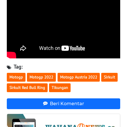
WN
SERAMBI
WN
JAMBI
WN
SULTRA
Tag:
WN
Motogp
Motogp 2022
Motogp Austria 2022
Sirkuit
NTB
Sirkuit Red Bull Ring
Tikungan
WN
SULTENG
Beri Komentar
WN
SULBAR