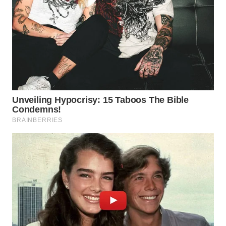
WN
KALTARA
WN
KALSEL
WN
KALTIM
WN
SULSEL
WN
GORONTALO
WN
SULUT