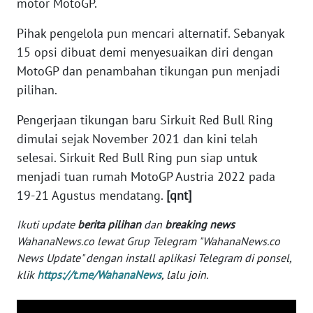
motor MotoGP.
WN
BANTEN
Pihak pengelola pun mencari alternatif. Sebanyak
15 opsi dibuat demi menyesuaikan diri dengan
WN
MotoGP dan penambahan tikungan pun menjadi
NTT
pilihan.
WN
Pengerjaan tikungan baru Sirkuit Red Bull Ring
KEPRI
dimulai sejak November 2021 dan kini telah
selesai. Sirkuit Red Bull Ring pun siap untuk
WN
menjadi tuan rumah MotoGP Austria 2022 pada
PAPUA
19-21 Agustus mendatang.
[qnt]
WN
Ikuti update
berita pilihan
dan
breaking news
PAPUA
WahanaNews.co lewat Grup Telegram "WahanaNews.co
BARAT
News Update" dengan install aplikasi Telegram di ponsel,
klik
https://t.me/WahanaNews
, lalu join.
WN
RIAU