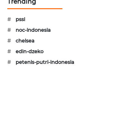
Trending
PORTAL
KONSUMEN
#
pssi
FORWAMKI
#
noc-indonesia
#
chelsea
ALPERKLINAS
#
edin-dzeko
FORJASIDA
#
petenis-putri-indonesia
TAMBANG
NEWS
SITUNGIR
NEWS
SIDIKALANG
NEWS