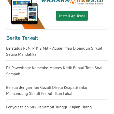
WN
BABEL
Install Aplikasi
WN
SUMBAR
Berita Terkait
WN
Berstatus PSN, PIK 2 Milik Aguan Mau Dibangun Sirkuit
SUMSEL
Setara Mandalika
WN
F1 Powerboat: Kemenko Marves Kritik Bupati Toba Soal
BENGKULU
Sampah
WN
Bersua dengan Tan Gozali Disela Keapatisanku
LAMPUNG
Memandang Sirkuit Perpolitikan Lokal
WN
Penyelesaian Sirkuit Sampit Tunggu Kajian Ulang
JATENG