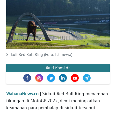
SAINS-TEKNO
KESEHATAN
INTERNASIONAL
SERBA-SERBI
Sirkuit Red Bull Ring (Foto: Istimewa)
PENDIDIKAN
Ikuti Kami di:
OLAHRAGA
OPINI
WahanaNews.co
|
Sirkuit Red Bull Ring menambah
tikungan di MotoGP 2022, demi meningkatkan
EDITORIAL
keamanan para pembalap di sirkuit tersebut.