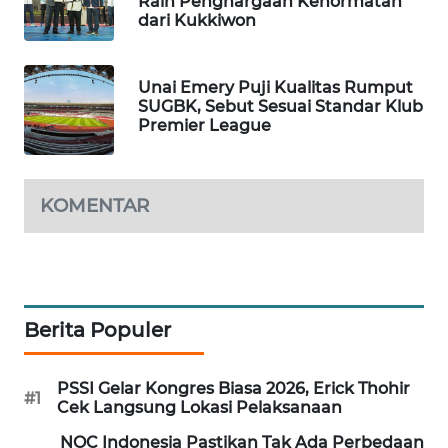
Raih Penghargaan Kehormatan
dari Kukkiwon
WAHANA
DESA
WISATA
Unai Emery Puji Kualitas Rumput
SUGBK, Sebut Sesuai Standar Klub
LAPAK
Premier League
WAHANA
Wahana
KOMENTAR
Network
KONSUMEN
LISTRIK
Berita Populer
MASYARAKAT
KELISTRIKAN
PSSI Gelar Kongres Biasa 2026, Erick Thohir
#1
Cek Langsung Lokasi Pelaksanaan
WALINKI
ID
NOC Indonesia Pastikan Tak Ada Perbedaan