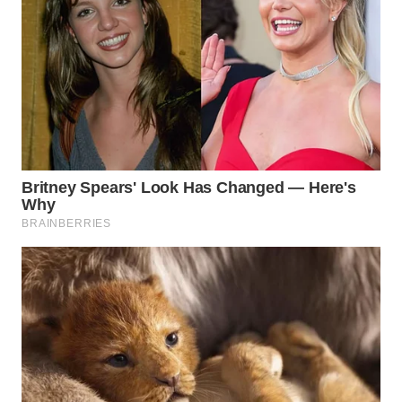
WN
SUMEDANG
WN
CIANJUR
WN
KEPULAUAN
SERIBU
WN
TANGERANG
WN
BINJAI
WN
CIREBON