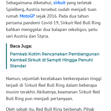
Informasi
Sebagaimana diketahui,
sirkuit
yang terletak
Spielberg, Austria tersebut sudah menjadi tuan
INDEKS
rumah
MotoGP
sejak 2016. Pada dua tahun
BERITA
pertama pandemi Covid-19, Sirkuit Red Bull Ring
bahkan menggelar dua balapan sekaligus, yaitu
KONTAK
seri Austria dan Styria.
KAMI
Baca Juga:
INFO
Pemkab Kotim Rencanakan Pembangunan
IKLAN
Kembali Sirkuit di Sampit Hingga Penuhi
Standar
TENTANG
KAMI
Namun, sejumlah kecelakaan berkecepatan tinggi
terjadi di Sirkuit Red Bull Ring dalam beberapa
PEDOMAN
MEDIA
musim terakhir. Akibatnya, keamanan Sirkuit Red
SIBER
Bull Ring pun menjadi pertanyaan.
Oleh sebab itu, Red Bull Ring berbenah. Pihak
REDAKSI