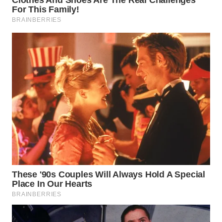
WN
NATUNA
WN
BINTAN
WN
MANDALIKA
WN
LIKUPANG
WN
LABUANBAJO
WN
BORNEO