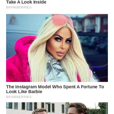
TAPANULI
TENGAH
WN DELI
SERDANG
WN
TEBING
TINGGI
WN
PAKPAK
WN
KARAWANG
WN
BEKASI