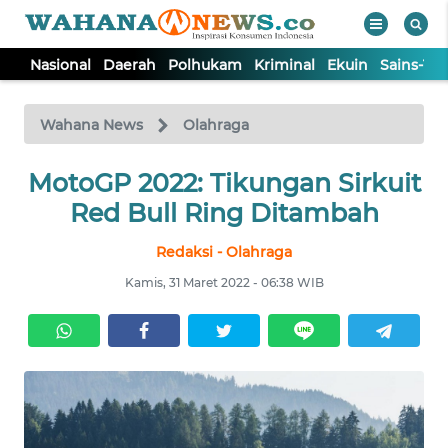
Nasional
Daerah
Polhukam
Kriminal
Ekuin
Sains-Te
WAHANA
Tutup
TV
Wahana News
Olahraga
MotoGP 2022: Tikungan Sirkuit
NASIONAL
Red Bull Ring Ditambah
DAERAH
Redaksi - Olahraga
Kamis, 31 Maret 2022 - 06:38 WIB
POLHUKAM
KRIMINAL
EKUIN