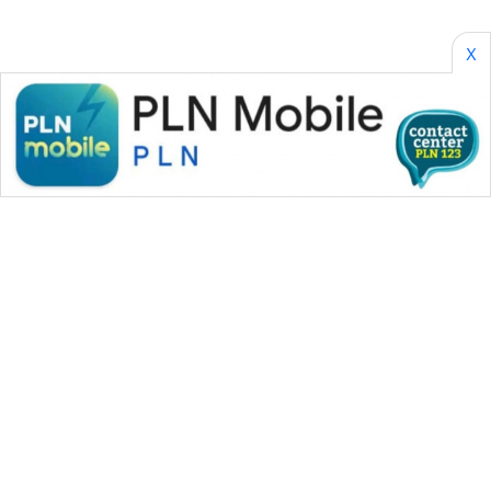
X
WAHANA MEDIA GROUP
|
|
|
WAHANA NEWS co
WAHANA TANI
WAHANA ADVOKAT