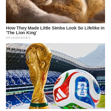
WN
INDRAMAYU
WN
KUNINGAN
WN
MAJALENGKA
WN
SUBANG
WN
SUKABUMI
WN
PURWAKARTA