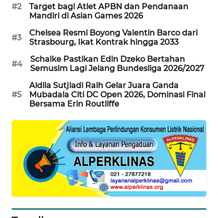
#2
Target bagi Atlet APBN dan Pendanaan
Mandiri di Asian Games 2026
MAWAKA
ID
Chelsea Resmi Boyong Valentin Barco dari
#3
Strasbourg, Ikat Kontrak hingga 2033
MARTABAT
Schalke Pastikan Edin Dzeko Bertahan
NET
#4
Semusim Lagi Jelang Bundesliga 2026/2027
Aldila Sutjiadi Raih Gelar Juara Ganda
PLN
#5
Mubadala Citi DC Open 2026, Dominasi Final
WATCH
Bersama Erin Routliffe
MKLI
LPKKI
LKKI
KOPEKLIN