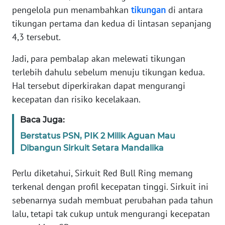
pengelola pun menambahkan
tikungan
di antara
tikungan pertama dan kedua di lintasan sepanjang
KARIR
4,3 tersebut.
DISCLAIMER
Jadi, para pembalap akan melewati tikungan
terlebih dahulu sebelum menuju tikungan kedua.
Wahana
Hal tersebut diperkirakan dapat mengurangi
News
Regional
kecepatan dan risiko kecelakaan.
Baca Juga:
WN
SUMUT
Berstatus PSN, PIK 2 Milik Aguan Mau
Dibangun Sirkuit Setara Mandalika
WN
JAKARTA
Perlu diketahui, Sirkuit Red Bull Ring memang
terkenal dengan profil kecepatan tinggi. Sirkuit ini
WN
sebenarnya sudah membuat perubahan pada tahun
JABAR
lalu, tetapi tak cukup untuk mengurangi kecepatan