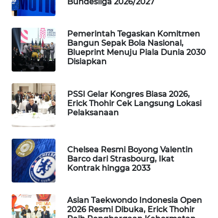
Bundesliga 2026/2027
WAHANA
SPORT
Pemerintah Tegaskan Komitmen
Bangun Sepak Bola Nasional,
WAHANA
Blueprint Menuju Piala Dunia 2030
UMKM
Disiapkan
WAHANA
PSSI Gelar Kongres Biasa 2026,
SELEB
Erick Thohir Cek Langsung Lokasi
Pelaksanaan
WAHANA
PERSONA
Chelsea Resmi Boyong Valentin
WAHANA
Barco dari Strasbourg, Ikat
OTOMOTIF
Kontrak hingga 2033
WAHANA
Asian Taekwondo Indonesia Open
HEALTH
2026 Resmi Dibuka, Erick Thohir