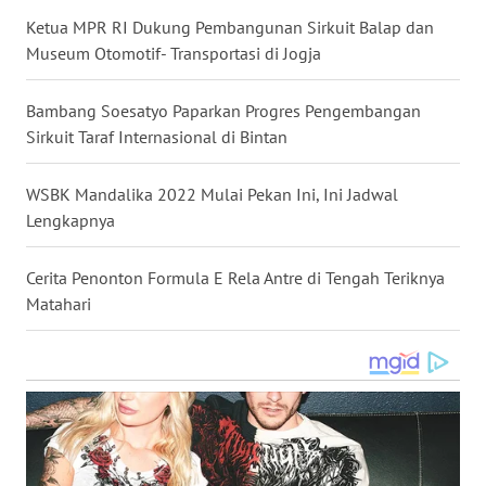
Ketua MPR RI Dukung Pembangunan Sirkuit Balap dan
WN
NUSANTARA
Museum Otomotif- Transportasi di Jogja
WN
Bambang Soesatyo Paparkan Progres Pengembangan
JOGJA
Sirkuit Taraf Internasional di Bintan
WN
WSBK Mandalika 2022 Mulai Pekan Ini, Ini Jadwal
JATIM
Lengkapnya
WN
Cerita Penonton Formula E Rela Antre di Tengah Teriknya
BALI
Matahari
WN
KALBAR
WN
KALTENG