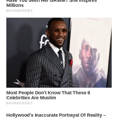
WN
TAPANULI
SELATAN
WN
TANJUNG
LESUNG
WN
KARO
WN
SIMALUNGUN
WN
LABUHANBATU
WN