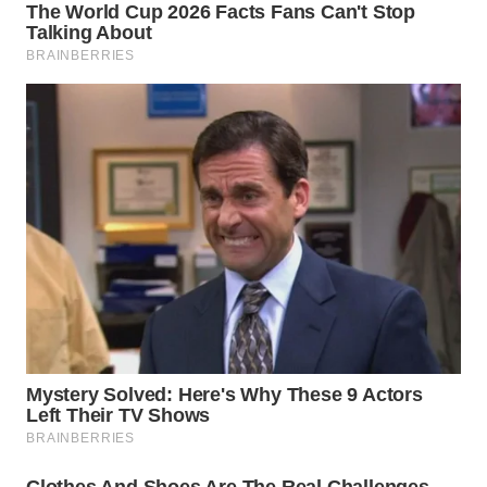
WN
PRIANGAN
TIMUR
WN
SEMARANG
WN
SOLO
WN
BOROBUDUR
WN
MADURA
WN
SURABAYA