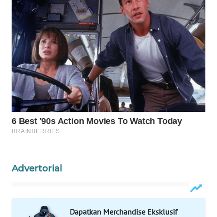
Wahana
Media
Group
WAHANA
NEWS
WAHANA
TANI
WAHANA
ADVOKAT
WAHANA
Advertorial
INFRASTRUKTUR
WAHANA
KONSUMEN
Dapatkan Merchandise Eksklusif