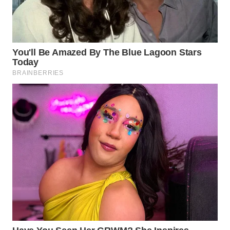
WN
MALUKU
WN
MALUT
WN
DAIRI
WN
DANAU
TOBA
WN
NIAS
WN
LANGKAT