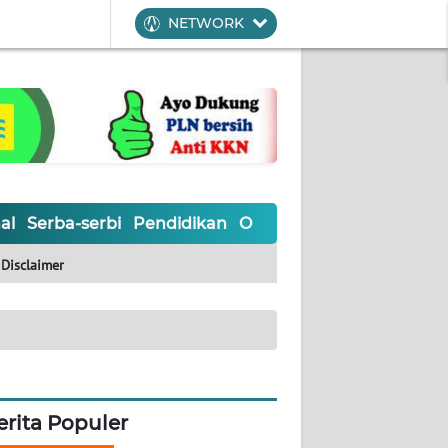
NETWORK
al
Serba-serbi
Pendidikan
Olahraga
Opini
Editoria
Disclaimer
erita Populer