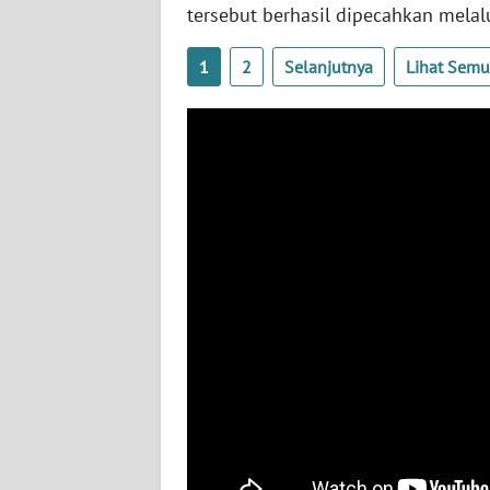
BABEL
tersebut berhasil dipecahkan melal
1
2
Selanjutnya
Lihat Sem
WN
SUMBAR
WN
SUMSEL
WN
BENGKULU
WN
LAMPUNG
WN
JATENG
WN