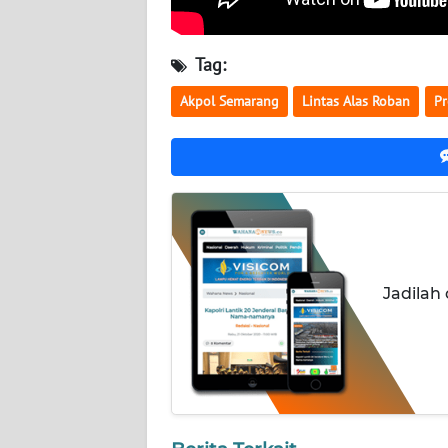
NUSANTARA
WN
Tag:
JOGJA
Akpol Semarang
Lintas Alas Roban
Pr
WN
JATIM
WN
BALI
WN
Jadilah
KALBAR
WN
KALTENG
WN