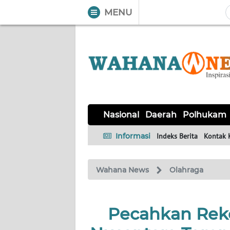
MENU
WAHANA
Tutup
TV
NASIONAL
DAERAH
POLHUKAM
KRIMINAL
EKUIN
SAINS-
KESEHATAN
INTERNASIONAL
Nasional
Daerah
Polhukam
TEKNO
Informasi
Indeks Berita
Kontak 
SERBA-
PENDIDIKAN
OLAHRAGA
OPINI
SERBI
Wahana News
Olahraga
EDITORIAL
Pecahkan Reko
Informasi