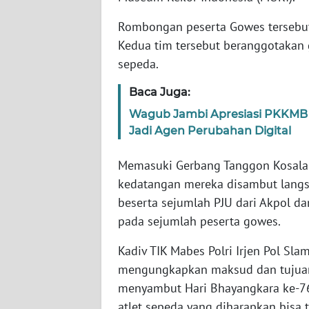
Rombongan peserta Gowes tersebut t
WN
Kedua tim tersebut beranggotakan 
NTT
sepeda.
WN
Baca Juga:
KEPRI
Wagub Jambi Apresiasi PKKMB 
Jadi Agen Perubahan Digital
WN
PAPUA
Memasuki Gerbang Tanggon Kosala 
kedatangan mereka disambut langsun
WN
beserta sejumlah PJU dari Akpol 
PAPUA
BARAT
pada sejumlah peserta gowes.
Kadiv TIK Mabes Polri Irjen Pol Sla
WN
RIAU
mengungkapkan maksud dan tujuan 
menyambut Hari Bhayangkara ke-76
WN
atlet sepeda yang diharapkan bisa t