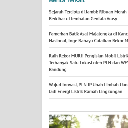
Berita Terkait
KALTARA
Sejarah Tercipta di Jambi: Ribuan Merah 
WN
Berkibar di Jembatan Gentala Arasy
KALSEL
Pamerkan Batik Asal Majalengka di Kan
WN
Nasional, Inge Rahayu Catatkan Rekor M
KALTIM
Raih Rekor MURI! Pengisian Mobil Listri
WN
Terbanyak Satu Lokasi oleh PLN dan WEV
SULSEL
Bandung
WN
Wujud Inovasi, PLN IP Ubah Limbah Uan
GORONTALO
Jadi Energi Listrik Ramah Lingkungan
WN
SULUT
WN
MALUKU