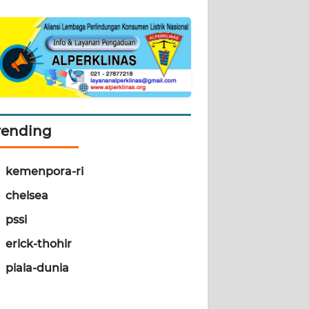
rending
kemenpora-ri
chelsea
pssi
erick-thohir
piala-dunia