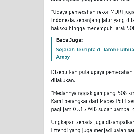
SERAMBI
"Upaya pemecahan rekor MURI juga 
Indonesia, sepanjang jalur yang di
WN
JAMBI
baksos hingga menempuh jarak 508
Baca Juga:
WN
SULTRA
Sejarah Tercipta di Jambi: Rib
Arasy
WN
NTB
Disebutkan pula upaya pemecahan 
dilakukan.
WN
"Medannya nggak gampang, 508 km
SULTENG
Kami berangkat dari Mabes Polri s
pagi jam 05.15 WIB sudah sampai di
WN
SULBAR
Ungkapan senada juga disampaikan 
Effendi yang juga menjadi salah sat
WN