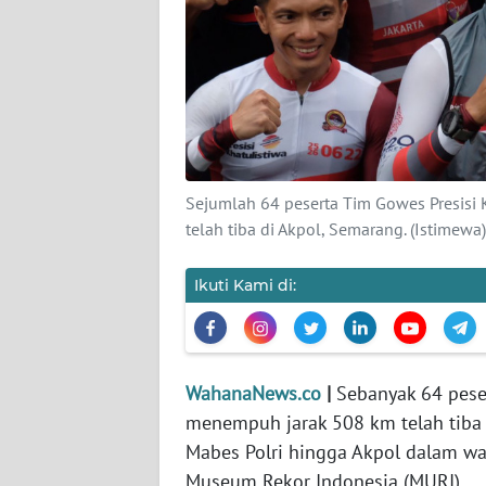
KARIR
DISCLAIMER
Wahana
News
Regional
Sejumlah 64 peserta Tim Gowes Presisi
WN
telah tiba di Akpol, Semarang. (Istimewa)
SUMUT
Ikuti Kami di:
WN
JAKARTA
WN
WahanaNews.co
|
Sebanyak 64 peser
JABAR
menempuh jarak 508 km telah tiba
Mabes Polri hingga Akpol dalam wa
WN
Museum Rekor Indonesia (MURI).
BANTEN