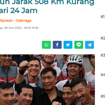
uh Jarak 508 Km Kurang
ari 24 Jam
#1
Alpredo - Olahraga
u, 26 Juni 2022 - 16:00 WIB
#
#
#
#