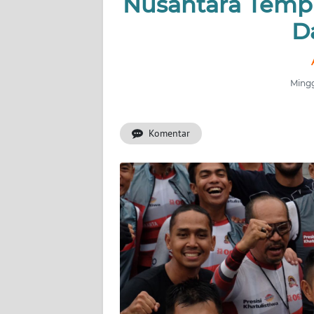
Nusantara Temp
INDEKS
BERITA
D
KONTAK
KAMI
Mingg
INFO
IKLAN
Komentar
TENTANG
KAMI
PEDOMAN
MEDIA
SIBER
REDAKSI