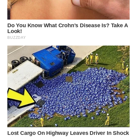
WN
BOGOR
WN
DEPOK
WN
TAPANULI
UTARA
WN
SAMOSIR
WN
PADANG
LAWAS