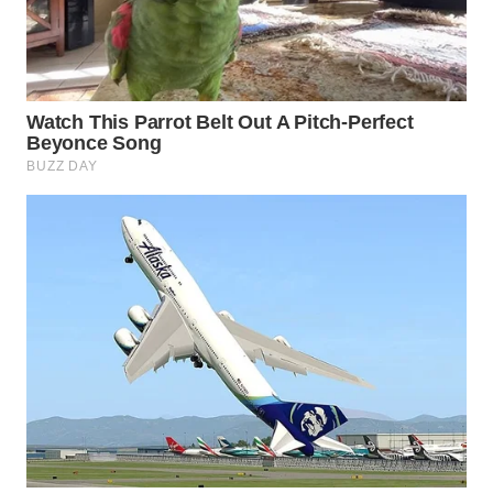
WN
NATUNA
WN
BINTAN
WN
MANDALIKA
WN
LIKUPANG
WN
LABUANBAJO
WN
BORNEO