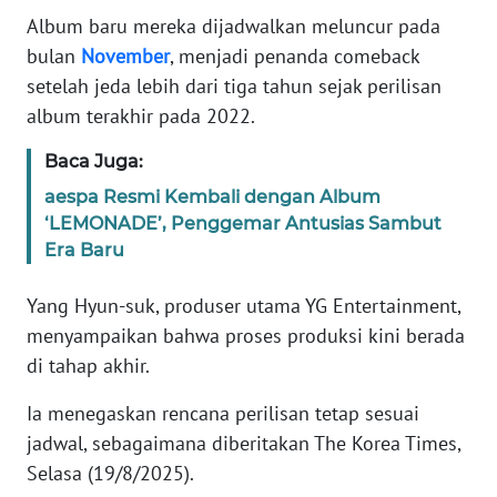
Informasi
Album baru mereka dijadwalkan meluncur pada
bulan
November
, menjadi penanda comeback
INDEKS
BERITA
setelah jeda lebih dari tiga tahun sejak perilisan
album terakhir pada 2022.
KONTAK
Baca Juga:
KAMI
aespa Resmi Kembali dengan Album
INFO
‘LEMONADE’, Penggemar Antusias Sambut
IKLAN
Era Baru
Yang Hyun-suk, produser utama YG Entertainment,
TENTANG
KAMI
menyampaikan bahwa proses produksi kini berada
di tahap akhir.
PEDOMAN
MEDIA
Ia menegaskan rencana perilisan tetap sesuai
SIBER
jadwal, sebagaimana diberitakan The Korea Times,
Selasa (19/8/2025).
REDAKSI