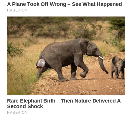
Wahana
Media
Group
WAHANA
NEWS
WAHANA
TANI
WAHANA
ADVOKAT
WAHANA
INFRASTRUKTUR
WAHANA
KONSUMEN