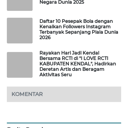
Negara Dunia 2025
WAHANA
DESA
WISATA
Daftar 10 Pesepak Bola dengan
Kenaikan Followers Instagram
Terbanyak Sepanjang Piala Dunia
LAPAK
2026
WAHANA
Rayakan Hari Jadi Kendal
Wahana
Bersama RCTI di "I LOVE RCTI
Network
KABUPATEN KENDAL", Hadirkan
Deretan Artis dan Beragam
KONSUMEN
Aktivitas Seru
LISTRIK
KOMENTAR
MASYARAKAT
KELISTRIKAN
WALINKI
ID