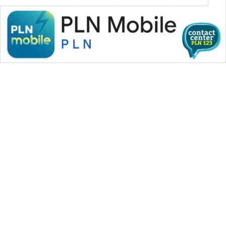
WAHANA MEDIA GROUP
|
|
|
WAHANA NEWS co
WAHANA TANI
WAHANA ADVOKAT
|
|
WAHANA INFRASTRUKTUR
WAHANA KONSUMEN
|
|
|
WAHANA LISTRIK
WAHANA TRAVEL
WAHANA TV