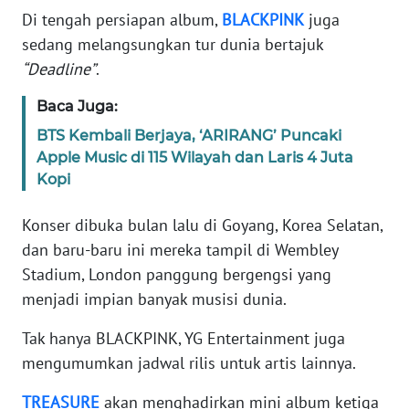
Di tengah persiapan album,
BLACKPINK
juga
sedang melangsungkan tur dunia bertajuk
KARIR
“Deadline”
.
DISCLAIMER
Baca Juga:
BTS Kembali Berjaya, ‘ARIRANG’ Puncaki
Wahana
News
Apple Music di 115 Wilayah dan Laris 4 Juta
Regional
Kopi
WN
Konser dibuka bulan lalu di Goyang, Korea Selatan,
SUMUT
dan baru-baru ini mereka tampil di Wembley
Stadium, London panggung bergengsi yang
WN
menjadi impian banyak musisi dunia.
JAKARTA
Tak hanya BLACKPINK, YG Entertainment juga
WN
mengumumkan jadwal rilis untuk artis lainnya.
JABAR
TREASURE
akan menghadirkan mini album ketiga