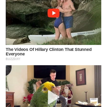
WN
PRIANGAN
TIMUR
WN
SEMARANG
WN
SOLO
WN
BOROBUDUR
WN
MADURA
WN
SURABAYA