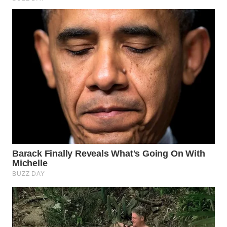
WN
INDRAMAYU
WN
KUNINGAN
WN
MAJALENGKA
WN
SUBANG
WN
SUKABUMI
WN
PURWAKARTA