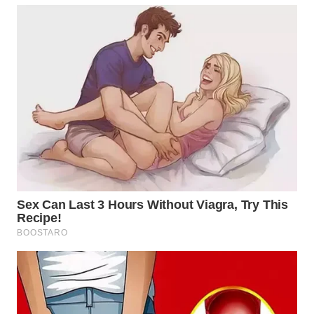
WN
MALUKU
WN
MALUT
WN
DAIRI
WN
DANAU
TOBA
WN
NIAS
WN
LANGKAT