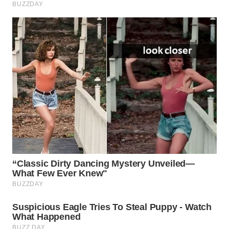
WN
SUMEDANG
WN
CIANJUR
WN
KEPULAUAN
SERIBU
WN
TANGERANG
WN
BINJAI
WN
CIREBON