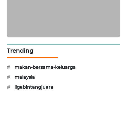
PORTAL
KONSUMEN
FORWAMKI
ALPERKLINAS
Trending
FORJASIDA
#
makan-bersama-keluarga
TAMBANG
#
malaysia
NEWS
#
ligabintangjuara
SITUNGIR
NEWS
SIDIKALANG
NEWS