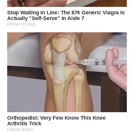
WN
KALTARA
WN
KALSEL
WN
KALTIM
WN
SULSEL
WN
GORONTALO
WN
SULUT