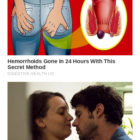
WN
TAPANULI
SELATAN
WN
TANJUNG
LESUNG
WN
KARO
WN
SIMALUNGUN
WN
LABUHANBATU
WN