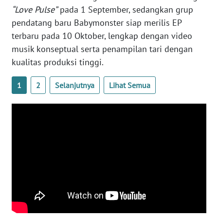
WN
“Love Pulse”
pada 1 September, sedangkan grup
BANTEN
pendatang baru Babymonster siap merilis EP
terbaru pada 10 Oktober, lengkap dengan video
WN
musik konseptual serta penampilan tari dengan
NTT
kualitas produksi tinggi.
WN
1
2
Selanjutnya
Lihat Semua
KEPRI
WN
PAPUA
WN
PAPUA
BARAT
WN
RIAU