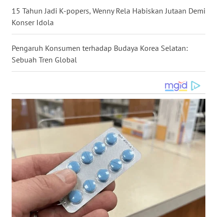
15 Tahun Jadi K-popers, Wenny Rela Habiskan Jutaan Demi
WN
Konser Idola
NUSANTARA
Pengaruh Konsumen terhadap Budaya Korea Selatan:
WN
JOGJA
Sebuah Tren Global
WN
JATIM
WN
BALI
WN
KALBAR
WN
KALTENG