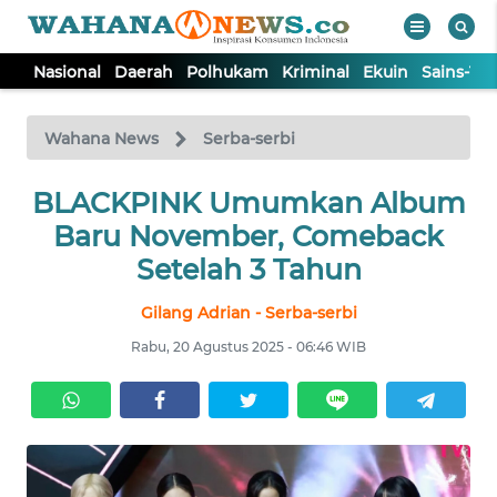
Nasional
Daerah
Polhukam
Kriminal
Ekuin
Sains-Te
WAHANA
Tutup
TV
Wahana News
Serba-serbi
NASIONAL
BLACKPINK Umumkan Album
Baru November, Comeback
DAERAH
Setelah 3 Tahun
Gilang Adrian - Serba-serbi
POLHUKAM
Rabu, 20 Agustus 2025 - 06:46 WIB
KRIMINAL
EKUIN