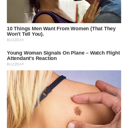
TAPANULI
TENGAH
WN DELI
SERDANG
WN
TEBING
TINGGI
WN
PAKPAK
WN
KARAWANG
WN
BEKASI