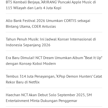
BTS Kembali Berjaya, ‘ARIRANG’ Puncaki Apple Music di
WN
115 Wilayah dan Laris 4 Juta Kopi
BABEL
Allo Bank Festival 2026 Umumkan CORTIS sebagai
WN
Bintang Utama, COER Antusias
SUMBAR
Tahun Penuh Musik: Ini Jadwal Konser Internasional di
WN
Indonesia Sepanjang 2026
SUMSEL
Era Baru Dimulai! NCT Dream Umumkan Album “Beat It Up”
WN
dengan Konsep Koboi Modern
BENGKULU
Tembus 314 Juta Penayangan, ‘KPop Demon Hunters’ Catat
WN
Rekor Baru di Netflix
LAMPUNG
Haechan NCT Akan Debut Solo September 2025, SM
WN
Entertainment Minta Dukungan Penggemar
JATENG