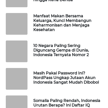
WAHANA
SPORT
Manfaat Makan Bersama
Keluarga, Kunci Membangun
WAHANA
Keharmonisan dan Menjaga
UMKM
Kesehatan
WAHANA
10 Negara Paling Sering
SELEB
Diguncang Gempa di Dunia,
Indonesia Ternyata Nomor 2
WAHANA
PERSONA
Masih Pakai Password Ini?
WAHANA
NordPass Ungkap Jutaan Akun
Indonesia Sangat Mudah Dibobol
OTOMOTIF
WAHANA
HEALTH
Somalia Paling Rendah, Indonesia
Urutan Berapa? Ini Daftar IQ