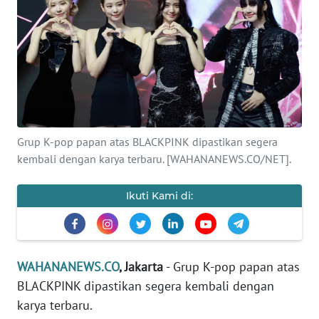
SAINS-TEKNO
KESEHATAN
INTERNASIONAL
SERBA-SERBI
Grup K-pop papan atas BLACKPINK dipastikan segera
kembali dengan karya terbaru. [WAHANANEWS.CO/NET].
PENDIDIKAN
Ikuti Kami di:
OLAHRAGA
OPINI
WAHANANEWS.CO
, Jakarta
- Grup K-pop papan atas
BLACKPINK dipastikan segera kembali dengan
EDITORIAL
karya terbaru.