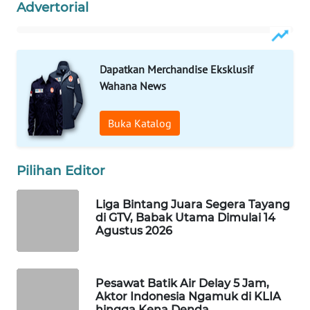
Advertorial
WAHANA
LISTRIK
Dapatkan Merchandise Eksklusif
WAHANA
Wahana News
TRAVEL
Buka Katalog
WAHANA
TV
Pilihan Editor
WAHANANEWS
ID
Liga Bintang Juara Segera Tayang
di GTV, Babak Utama Dimulai 14
WAHANANEWS
Agustus 2026
CO ID
WAHANANEWS
Pesawat Batik Air Delay 5 Jam,
NET
Aktor Indonesia Ngamuk di KLIA
hingga Kena Denda