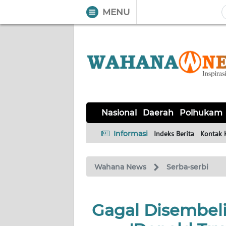
MENU
WAHANA
Tutup
TV
NASIONAL
DAERAH
POLHUKAM
KRIMINAL
EKUIN
SAINS-
KESEHATAN
INTERNASIONAL
Nasional
Daerah
Polhukam
TEKNO
Informasi
Indeks Berita
Kontak 
SERBA-
PENDIDIKAN
OLAHRAGA
OPINI
SERBI
Wahana News
Serba-serbi
EDITORIAL
Gagal Disembel
Informasi