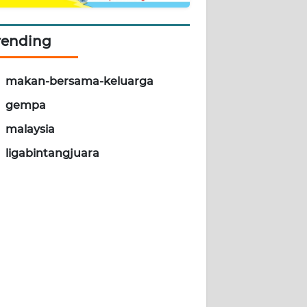
rending
makan-bersama-keluarga
gempa
malaysia
ligabintangjuara