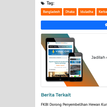
NUSANTARA
Tag:
Bangladesh
Dhaka
Iduladha
Kerb
WN
JOGJA
WN
JATIM
WN
BALI
Jadilah
WN
KALBAR
WN
KALTENG
Berita Terkait
WN
FKBI Dorong Penyembelihan Hewan Ku