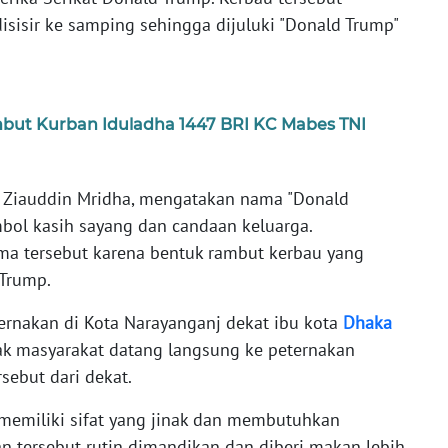
isisir ke samping sehingga dijuluki "Donald Trump"
ut Kurban Iduladha 1447 BRI KC Mabes TNI
u, Ziauddin Mridha, mengatakan nama "Donald
mbol kasih sayang dan candaan keluarga.
ma tersebut karena bentuk rambut kerbau yang
Trump.
ternakan di Kota Narayanganj dekat ibu kota
Dhaka
ak masyarakat datang langsung ke peternakan
sebut dari dekat.
memiliki sifat yang jinak dan membutuhkan
n tersebut rutin dimandikan dan diberi makan lebih