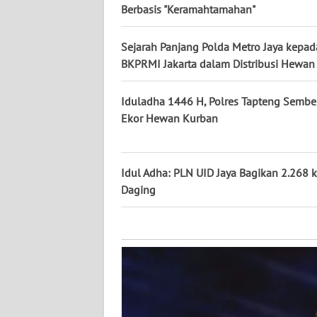
KALTARA
Berbasis "Keramahtamahan"
WN
Sejarah Panjang Polda Metro Jaya kepad
KALSEL
BKPRMI Jakarta dalam Distribusi Hewan
WN
Iduladha 1446 H, Polres Tapteng Sembel
KALTIM
Ekor Hewan Kurban
WN
SULSEL
Idul Adha: PLN UID Jaya Bagikan 2.268 
Daging
WN
GORONTALO
WN
SULUT
WN
MALUKU