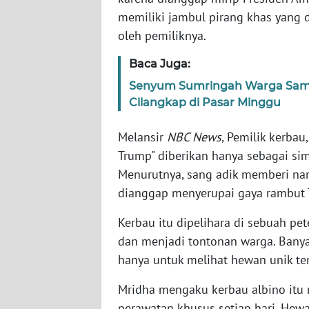
memiliki jambul pirang khas yang d
oleh pemiliknya.
WN
NTT
Baca Juga:
Senyum Sumringah Warga Samb
WN
KEPRI
Cilangkap di Pasar Minggu
Melansir
NBC News
, Pemilik kerba
WN
PAPUA
Trump" diberikan hanya sebagai si
Menurutnya, sang adik memberi na
WN
dianggap menyerupai gaya rambut 
PAPUA
BARAT
Kerbau itu dipelihara di sebuah pe
dan menjadi tontonan warga. Bany
WN
hanya untuk melihat hewan unik ter
RIAU
Mridha mengaku kerbau albino itu 
WN
perawatan khusus setiap hari. Hewa