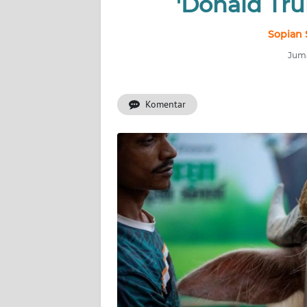
'Donald Tru
INDEKS
BERITA
Sopian 
Juma
KONTAK
KAMI
Komentar
INFO
IKLAN
TENTANG
KAMI
PEDOMAN
MEDIA
SIBER
REDAKSI