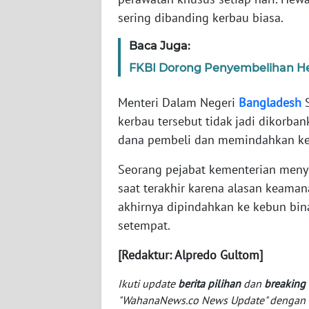
SERAMBI
sering dibanding kerbau biasa.
Baca Juga:
WN
JAMBI
FKBI Dorong Penyembelihan H
WN
Menteri Dalam Negeri
Bangladesh
S
SULTRA
kerbau tersebut tidak jadi dikorb
dana pembeli dan memindahkan ker
WN
NTB
Seorang pejabat kementerian meny
saat terakhir karena alasan keaman
WN
akhirnya dipindahkan ke kebun bi
SULTENG
setempat.
WN
[Redaktur: Alpredo Gultom]
SULBAR
Ikuti update
berita pilihan
dan
breaking
"WahanaNews.co News Update" dengan ins
WN