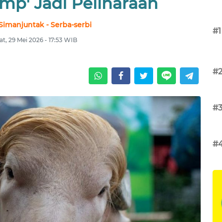
mp' Jadi Peliharaan
Simanjuntak - Serba-serbi
#1
t, 29 Mei 2026 - 17:53 WIB
#
#
#