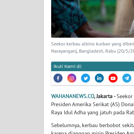
KARIR
DISCLAIMER
Wahana
News
Seekor kerbau albino kurban yang diber
Regional
Narayanganj, Bangladesh, Rabu (20/5
WN
Ikuti Kami di:
SUMUT
WN
JAKARTA
WAHANANEWS.CO
, Jakarta -
Seekor 
Presiden Amerika Serikat (AS) Donal
WN
JABAR
Raya Idul Adha yang jatuh pada Rab
Sebelumnya, kerbau berbobot sekita
WN
karena dianggap mirip Presiden Ame
BANTEN