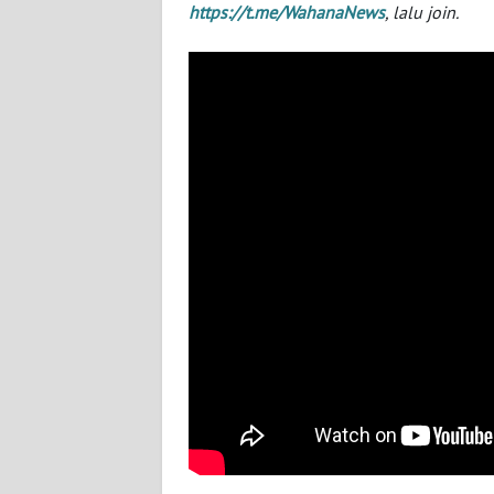
https://t.me/WahanaNews
, lalu join.
BABEL
WN
SUMBAR
WN
SUMSEL
WN
BENGKULU
WN
LAMPUNG
WN
JATENG
WN