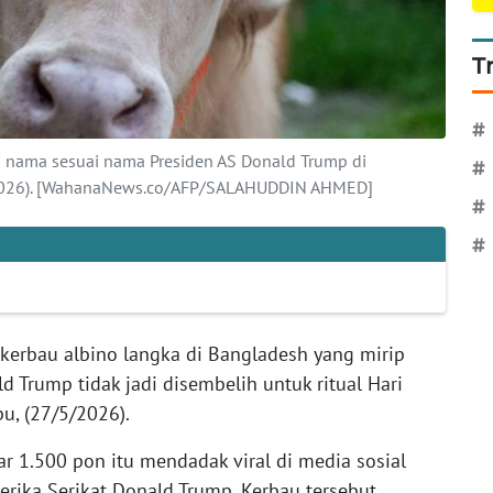
T
#
i nama sesuai nama Presiden AS Donald Trump di
#
/2026). [WahanaNews.co/AFP/SALAHUDDIN AHMED]
#
#
kerbau albino langka di Bangladesh yang mirip
d Trump tidak jadi disembelih untuk ritual Hari
u, (27/5/2026).
r 1.500 pon itu mendadak viral di media sosial
rika Serikat Donald Trump. Kerbau tersebut