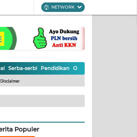
NETWORK
al
Serba-serbi
Pendidikan
Olahraga
Opini
Editoria
Disclaimer
erita Populer