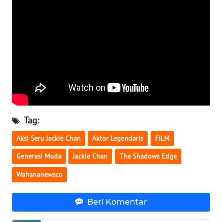
WN
SERAMBI
WN
JAMBI
WN
SULTRA
Tag:
WN
NTB
Aksi Seru Jackie Chan
Aktor Legendaris
FILM
Generasi Muda
Jackie Chan
The Shadows Edge
WN
SULTENG
Wahananewsco
WN
Beri Komentar
SULBAR