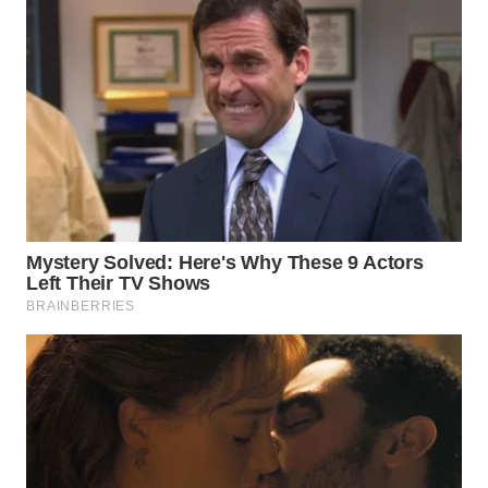
WN
KALTARA
WN
KALSEL
WN
KALTIM
WN
SULSEL
WN
GORONTALO
WN
SULUT