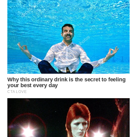
WN
PRIANGAN
TIMUR
WN
SEMARANG
WN
SOLO
WN
BOROBUDUR
WN
MADURA
WN
SURABAYA