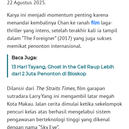
22 Agustus 2025.
Informasi
Karya ini menjadi momentum penting karena
INDEKS
BERITA
menandai kembalinya Chan ke ranah
film
laga-
thriller yang intens, setelah terakhir kali ia tampil
KONTAK
dalam “The Foreigner” (2017) yang juga sukses
KAMI
memikat penonton internasional.
INFO
Baca Juga:
IKLAN
13 Hari Tayang, Ghost in the Cell Raup Lebih
dari 2 Juta Penonton di Bioskop
TENTANG
KAMI
Dilansir dari
The Straits Times
, film garapan
sutradara Larry Yang ini mengambil latar megah
PEDOMAN
Kota Makau. Jalan cerita dimulai ketika sekelompok
MEDIA
pencuri kelas atas berhasil mengelabui sistem
SIBER
pengawasan berteknologi tinggi yang dikenal
dengan nama “Sky Eye”.
REDAKSI