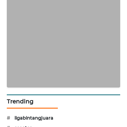
SIBARAGAS
NEWS
METRO
SIANTAR
NEWS
METRO
MEDAN
NEWS
METRO
JAKARTA
NEWS
Trending
KRT
NEWS
#
ligabintangjuara