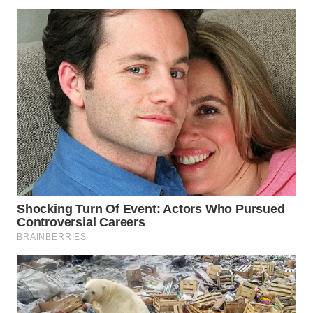
TAPANULI
TENGAH
WN DELI
SERDANG
WN
TEBING
TINGGI
WN
PAKPAK
WN
KARAWANG
WN
BEKASI