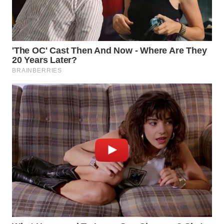
WN
SUMEDANG
WN
CIANJUR
WN
KEPULAUAN
SERIBU
WN
TANGERANG
WN
BINJAI
WN
CIREBON