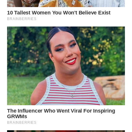
Wahana
Media
Group
WAHANA
NEWS
WAHANA
TANI
WAHANA
ADVOKAT
WAHANA
INFRASTRUKTUR
WAHANA
KONSUMEN