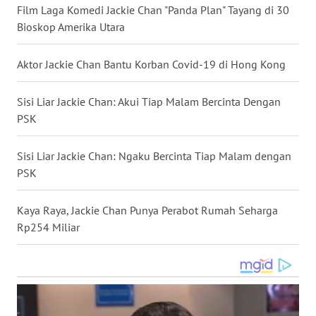
Film Laga Komedi Jackie Chan "Panda Plan" Tayang di 30
WN
Bioskop Amerika Utara
NUSANTARA
Aktor Jackie Chan Bantu Korban Covid-19 di Hong Kong
WN
JOGJA
Sisi Liar Jackie Chan: Akui Tiap Malam Bercinta Dengan
PSK
WN
JATIM
Sisi Liar Jackie Chan: Ngaku Bercinta Tiap Malam dengan
PSK
WN
BALI
Kaya Raya, Jackie Chan Punya Perabot Rumah Seharga
WN
Rp254 Miliar
KALBAR
WN
KALTENG