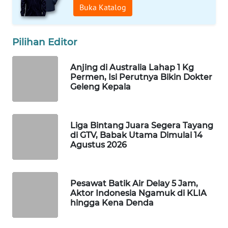
Buka Katalog
WAHANA
DESA
WISATA
Pilihan Editor
LAPAK
Anjing di Australia Lahap 1 Kg
WAHANA
Permen, Isi Perutnya Bikin Dokter
Geleng Kepala
Wahana
Network
Liga Bintang Juara Segera Tayang
KONSUMEN
di GTV, Babak Utama Dimulai 14
LISTRIK
Agustus 2026
MASYARAKAT
KELISTRIKAN
Pesawat Batik Air Delay 5 Jam,
Aktor Indonesia Ngamuk di KLIA
hingga Kena Denda
WALINKI
ID