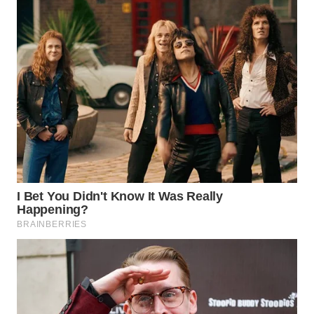
WAHANA
LISTRIK
WAHANA
TRAVEL
WAHANA
TV
WAHANANEWS
ID
WAHANANEWS
CO ID
WAHANANEWS
NET