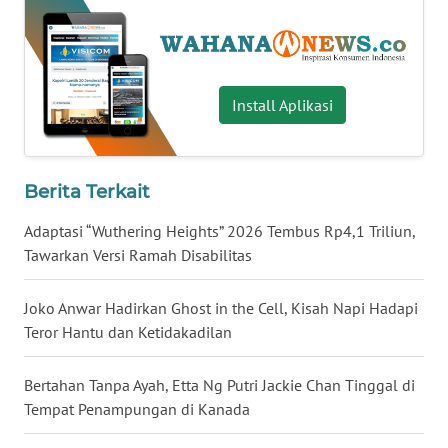
WN
BABEL
WN
Install Aplikasi
SUMBAR
WN
Berita Terkait
SUMSEL
Adaptasi “Wuthering Heights” 2026 Tembus Rp4,1 Triliun,
WN
Tawarkan Versi Ramah Disabilitas
BENGKULU
Joko Anwar Hadirkan Ghost in the Cell, Kisah Napi Hadapi
WN
Teror Hantu dan Ketidakadilan
LAMPUNG
Bertahan Tanpa Ayah, Etta Ng Putri Jackie Chan Tinggal di
WN
Tempat Penampungan di Kanada
JATENG