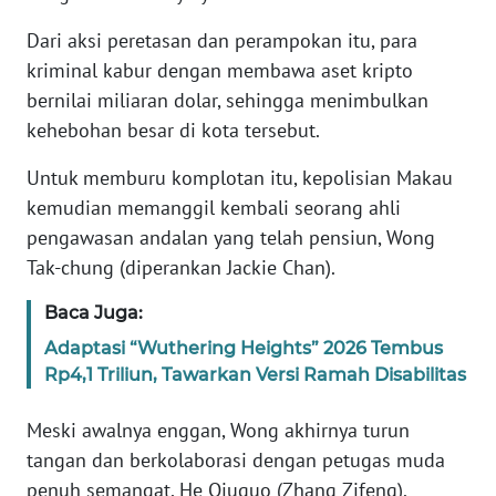
Dari aksi peretasan dan perampokan itu, para
KARIR
kriminal kabur dengan membawa aset kripto
bernilai miliaran dolar, sehingga menimbulkan
DISCLAIMER
kehebohan besar di kota tersebut.
Wahana
Untuk memburu komplotan itu, kepolisian Makau
News
kemudian memanggil kembali seorang ahli
Regional
pengawasan andalan yang telah pensiun, Wong
Tak-chung (diperankan Jackie Chan).
WN
SUMUT
Baca Juga:
Adaptasi “Wuthering Heights” 2026 Tembus
WN
JAKARTA
Rp4,1 Triliun, Tawarkan Versi Ramah Disabilitas
Meski awalnya enggan, Wong akhirnya turun
WN
JABAR
tangan dan berkolaborasi dengan petugas muda
penuh semangat, He Qiuguo (Zhang Zifeng).