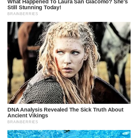
WN
INDRAMAYU
WN
KUNINGAN
WN
MAJALENGKA
WN
SUBANG
WN
SUKABUMI
WN
PURWAKARTA