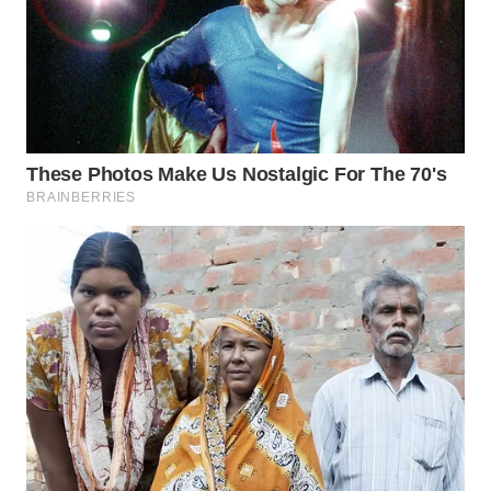
WN
NATUNA
WN
BINTAN
WN
MANDALIKA
WN
LIKUPANG
WN
LABUANBAJO
WN
BORNEO