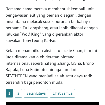
WN
Bersama-sama mereka membentuk kembali unit
BANTEN
pengawasan elit yang pernah disegani, dengan
misi utama melacak sosok buronan berbahaya
WN
NTT
bernama Fu Longsheng, atau lebih dikenal dengan
julukan “Wolf King”, yang diperankan aktor
WN
kawakan Tony Leung Ka-Fai.
KEPRI
Selain menampilkan aksi seru Jackie Chan, film ini
WN
juga diramaikan oleh deretan bintang
PAPUA
internasional seperti Zifeng Zhang, CiSha, Brono
Bajtala, Luna Fujimoto, hingga Jun dari
WN
SEVENTEEN yang menjadi salah satu daya tarik
PAPUA
tersendiri bagi penonton muda.
BARAT
1
2
Selanjutnya
Lihat Semua
WN
RIAU