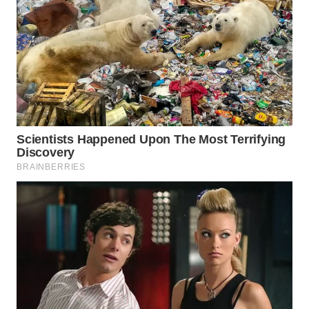
WN
BOGOR
WN
DEPOK
WN
TAPANULI
UTARA
WN
SAMOSIR
WN
PADANG
LAWAS