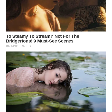
WN
MALUKU
WN
MALUT
WN
DAIRI
WN
DANAU
TOBA
WN
NIAS
WN
LANGKAT