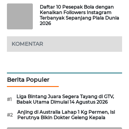
PORTAL
Daftar 10 Pesepak Bola dengan
KONSUMEN
Kenaikan Followers Instagram
Terbanyak Sepanjang Piala Dunia
2026
FORWAMKI
ALPERKLINAS
KOMENTAR
FORJASIDA
TAMBANG
NEWS
Berita Populer
SITUNGIR
Liga Bintang Juara Segera Tayang di GTV,
#1
NEWS
Babak Utama Dimulai 14 Agustus 2026
Anjing di Australia Lahap 1 Kg Permen, Isi
#2
SIDIKALANG
Perutnya Bikin Dokter Geleng Kepala
NEWS