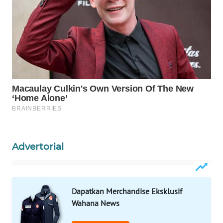
WAHANA
SPORT
WAHANA
UMKM
WAHANA
SELEB
WAHANA
PERSONA
Advertorial
WAHANA
OTOMOTIF
Dapatkan Merchandise Eksklusif
WAHANA
Wahana News
HEALTH