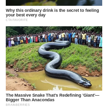
WN
TAPANULI
SELATAN
WN
TANJUNG
LESUNG
WN
KARO
WN
SIMALUNGUN
WN
LABUHANBATU
WN