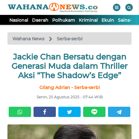
Nasional
Daerah
Polhukam
Kriminal
Ekuin
Sains-Te
WAHANA
Tutup
TV
Wahana News
Serba-serbi
NASIONAL
Jackie Chan Bersatu dengan
Generasi Muda dalam Thriller
DAERAH
Aksi “The Shadow’s Edge”
Gilang Adrian - Serba-serbi
POLHUKAM
Senin, 25 Agustus 2025 - 07:44 WIB
KRIMINAL
EKUIN