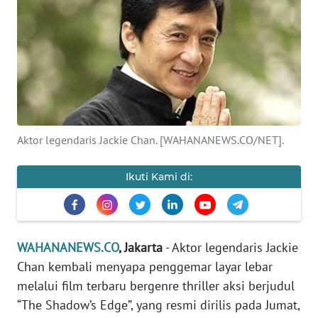
SAINS-TEKNO
KESEHATAN
INTERNASIONAL
SERBA-SERBI
Aktor legendaris Jackie Chan. [WAHANANEWS.CO/NET].
PENDIDIKAN
Ikuti Kami di:
OLAHRAGA
OPINI
WAHANANEWS.CO
, Jakarta
- Aktor legendaris Jackie
Chan kembali menyapa penggemar layar lebar
melalui film terbaru bergenre thriller aksi berjudul
EDITORIAL
“The Shadow’s Edge”, yang resmi dirilis pada Jumat,