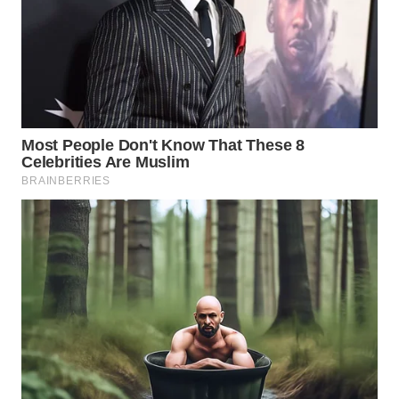
TAPANULI
TENGAH
WN DELI
SERDANG
WN
TEBING
TINGGI
WN
PAKPAK
WN
KARAWANG
WN
BEKASI