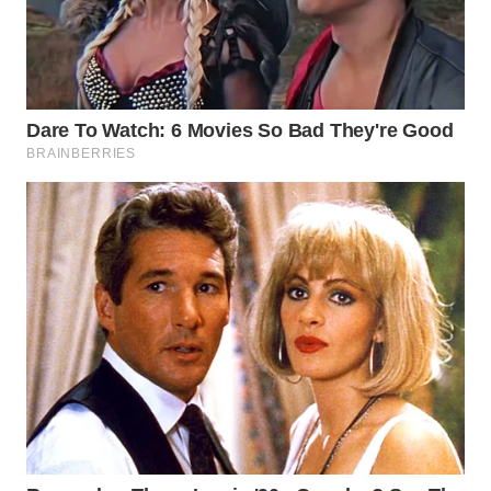
WN
PRIANGAN
TIMUR
WN
SEMARANG
WN
SOLO
WN
BOROBUDUR
WN
MADURA
WN
SURABAYA