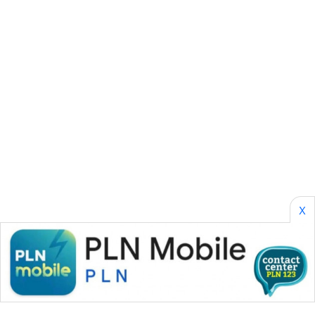
SONYA
ASA
NEWS
X