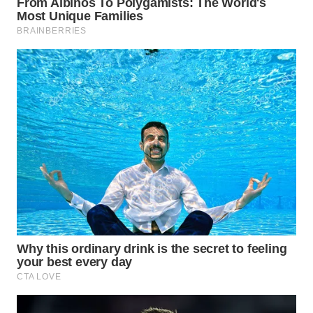
WN
MALUKU
WN
MALUT
WN
DAIRI
WN
DANAU
TOBA
WN
NIAS
WN
LANGKAT