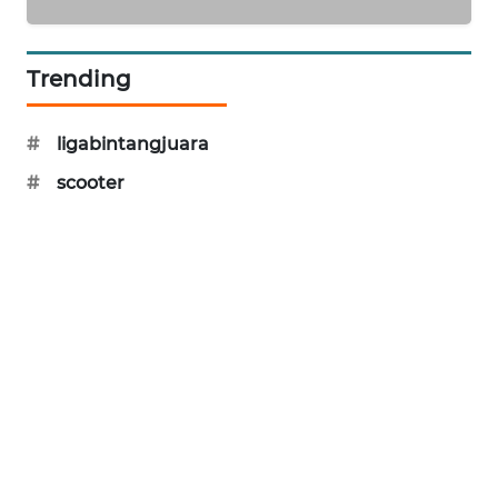
PORTAL
KONSUMEN
Trending
FORWAMKI
#
ligabintangjuara
ALPERKLINAS
#
scooter
FORJASIDA
TAMBANG
NEWS
SITUNGIR
NEWS
SIDIKALANG
NEWS