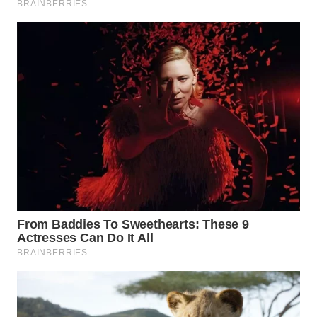
WN
SUMEDANG
WN
CIANJUR
WN
KEPULAUAN
SERIBU
WN
TANGERANG
WN
BINJAI
WN
CIREBON