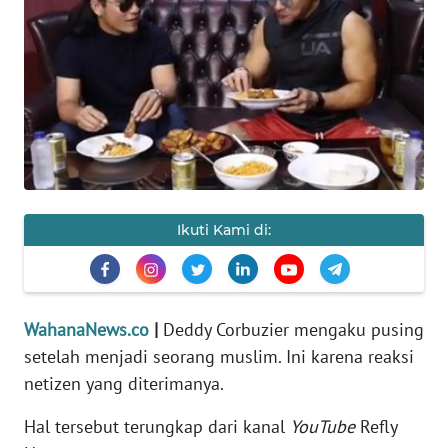
SAINS-TEKNO
KESEHATAN
INTERNASIONAL
SERBA-SERBI
Ikuti Kami di:
PENDIDIKAN
OLAHRAGA
WahanaNews.co
|
Deddy Corbuzier mengaku pusing
OPINI
setelah menjadi seorang muslim. Ini karena reaksi
netizen yang diterimanya.
EDITORIAL
Hal tersebut terungkap dari kanal
YouTube
Refly