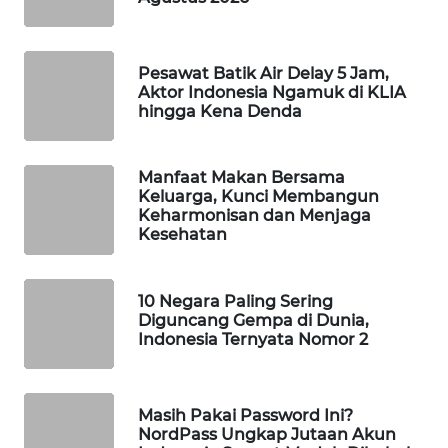
WAHANA
SPORT
Pesawat Batik Air Delay 5 Jam,
Aktor Indonesia Ngamuk di KLIA
WAHANA
hingga Kena Denda
UMKM
WAHANA
Manfaat Makan Bersama
SELEB
Keluarga, Kunci Membangun
Keharmonisan dan Menjaga
Kesehatan
WAHANA
PERSONA
10 Negara Paling Sering
Diguncang Gempa di Dunia,
WAHANA
Indonesia Ternyata Nomor 2
OTOMOTIF
WAHANA
Masih Pakai Password Ini?
HEALTH
NordPass Ungkap Jutaan Akun