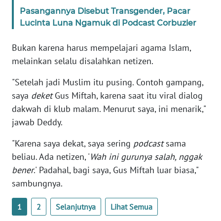
Pasangannya Disebut Transgender, Pacar
Lucinta Luna Ngamuk di Podcast Corbuzier
KARIR
Bukan karena harus mempelajari agama Islam,
DISCLAIMER
melainkan selalu disalahkan netizen.
Wahana
"Setelah jadi Muslim itu pusing. Contoh gampang,
News
Regional
saya
deket
Gus Miftah, karena saat itu viral dialog
dakwah di klub malam. Menurut saya, ini menarik,"
WN
jawab Deddy.
SUMUT
"Karena saya dekat, saya sering
podcast
sama
beliau. Ada netizen, '
Wah ini gurunya salah, nggak
WN
JAKARTA
bener
.' Padahal, bagi saya, Gus Miftah luar biasa,"
sambungnya.
WN
JABAR
1
2
Selanjutnya
Lihat Semua