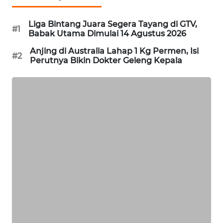
MAWAKA
Liga Bintang Juara Segera Tayang di GTV,
ID
#1
Babak Utama Dimulai 14 Agustus 2026
Anjing di Australia Lahap 1 Kg Permen, Isi
MARTABAT
#2
Perutnya Bikin Dokter Geleng Kepala
NET
PLN
WATCH
MKLI
LPKKI
LKKI
KOPEKLIN