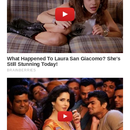
WN
NUSANTARA
WN
JOGJA
WN
JATIM
WN
BALI
WN
KALBAR
WN
KALTENG