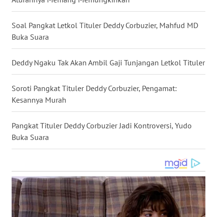
WN
BABEL
Soal Pangkat Letkol Tituler Deddy Corbuzier, Mahfud MD
Buka Suara
WN
SUMBAR
Deddy Ngaku Tak Akan Ambil Gaji Tunjangan Letkol Tituler
WN
Soroti Pangkat Tituler Deddy Corbuzier, Pengamat:
SUMSEL
Kesannya Murah
WN
Pangkat Tituler Deddy Corbuzier Jadi Kontroversi, Yudo
BENGKULU
Buka Suara
WN
LAMPUNG
WN
JATENG