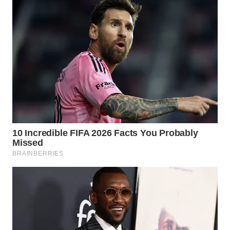
WN
TAPANULI
SELATAN
WN
TANJUNG
LESUNG
WN
KARO
WN
SIMALUNGUN
WN
LABUHANBATU
WN