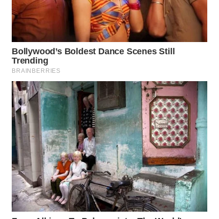
WN
KALTARA
WN
KALSEL
WN
KALTIM
WN
SULSEL
WN
GORONTALO
WN
SULUT