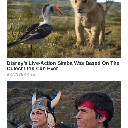
WN
INDRAMAYU
WN
KUNINGAN
WN
MAJALENGKA
WN
SUBANG
WN
SUKABUMI
WN
PURWAKARTA