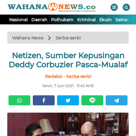
Nasional
Daerah
Polhukam
Kriminal
Ekuin
Sains-Te
WAHANA
Tutup
TV
Wahana News
Serba-serbi
NASIONAL
Netizen, Sumber Kepusingan
Deddy Corbuzier Pasca-Mualaf
DAERAH
Redaksi - Serba-serbi
Senin, 7 Juni 2021 - 11:45 WIB
POLHUKAM
KRIMINAL
EKUIN