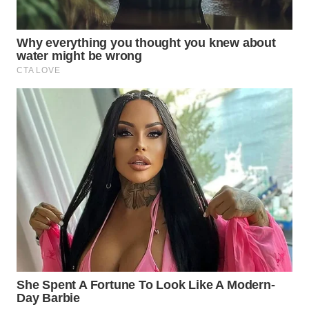
WN
BOGOR
WN
DEPOK
WN
TAPANULI
UTARA
WN
SAMOSIR
WN
PADANG
LAWAS