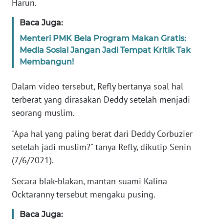
Harun.
Informasi
Baca Juga:
INDEKS
BERITA
Menteri PMK Bela Program Makan Gratis:
Media Sosial Jangan Jadi Tempat Kritik Tak
KONTAK
Membangun!
KAMI
Dalam video tersebut, Refly bertanya soal hal
INFO
terberat yang dirasakan Deddy setelah menjadi
IKLAN
seorang muslim.
"Apa hal yang paling berat dari Deddy Corbuzier
TENTANG
KAMI
setelah jadi muslim?" tanya Refly, dikutip Senin
(7/6/2021).
PEDOMAN
Secara blak-blakan, mantan suami Kalina
MEDIA
SIBER
Ocktaranny tersebut mengaku pusing.
Baca Juga:
REDAKSI