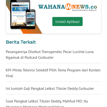
WN
SERAMBI
Install Aplikasi
WN
JAMBI
Berita Terkait
WN
SULTRA
Pasangannya Disebut Transgender, Pacar Lucinta Luna
Ngamuk di Podcast Corbuzier
WN
NTB
KPI Minta Televisi Selektif Pilih Tema Program dari Konten
Viral
WN
SULTENG
Ini Jumlah Gaji Pangkat Letkol Tituler Deddy Corbuzier
WN
Soal Pangkat Letkol Tituler Deddy, Mahfud MD: Itu
SULBAR
Aturannya Memang Memungkinkan