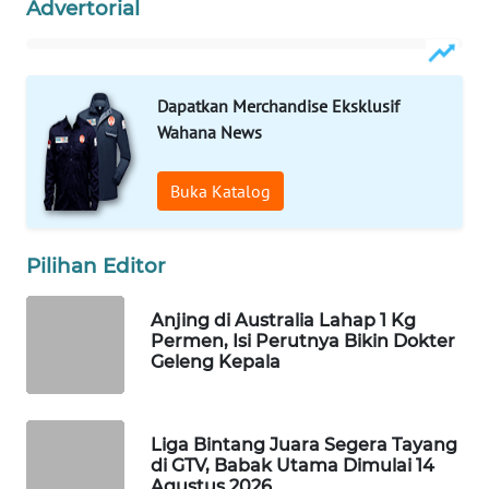
Advertorial
WAHANA
LISTRIK
Dapatkan Merchandise Eksklusif
WAHANA
Wahana News
TRAVEL
Buka Katalog
WAHANA
TV
Pilihan Editor
WAHANANEWS
ID
Anjing di Australia Lahap 1 Kg
Permen, Isi Perutnya Bikin Dokter
WAHANANEWS
Geleng Kepala
CO ID
WAHANANEWS
Liga Bintang Juara Segera Tayang
NET
di GTV, Babak Utama Dimulai 14
Agustus 2026