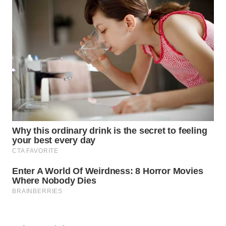
Wahana
Media
Group
WAHANA
NEWS
WAHANA
TANI
WAHANA
ADVOKAT
WAHANA
INFRASTRUKTUR
WAHANA
KONSUMEN