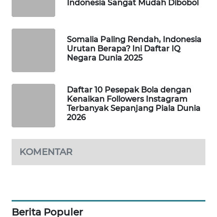
Indonesia Sangat Mudah Dibobol
WAHANA
DESA
WISATA
Somalia Paling Rendah, Indonesia
Urutan Berapa? Ini Daftar IQ
LAPAK
Negara Dunia 2025
WAHANA
Daftar 10 Pesepak Bola dengan
Wahana
Kenaikan Followers Instagram
Network
Terbanyak Sepanjang Piala Dunia
2026
KONSUMEN
LISTRIK
KOMENTAR
MASYARAKAT
KELISTRIKAN
WALINKI
ID
Berita Populer