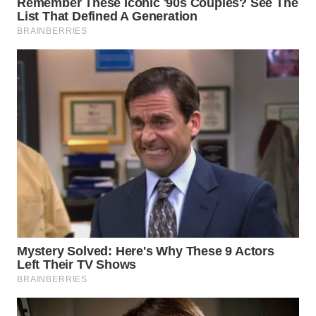
WN
NATUNA
WN
BINTAN
WN
MANDALIKA
WN
LIKUPANG
WN
LABUANBAJO
WN
BORNEO