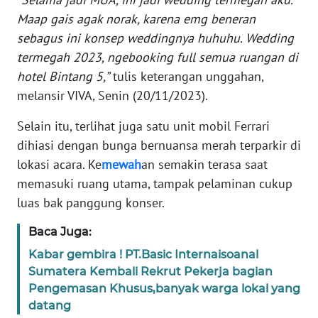
Maap gais agak norak, karena emg beneran
KARIR
sebagus ini konsep weddingnya huhuhu. Wedding
termegah 2023, ngebooking full semua ruangan di
DISCLAIMER
hotel Bintang 5,”
tulis keterangan unggahan,
melansir VIVA, Senin (20/11/2023).
Wahana
News
Selain itu, terlihat juga satu unit mobil Ferrari
Regional
dihiasi dengan bunga bernuansa merah terparkir di
lokasi acara. Ke
mewah
an semakin terasa saat
WN
memasuki ruang utama, tampak pelaminan cukup
SUMUT
luas bak panggung konser.
WN
Baca Juga:
JAKARTA
Kabar gembira ! PT.Basic Internaisoanal
Sumatera Kembali Rekrut Pekerja bagian
WN
Pengemasan Khusus,banyak warga lokal yang
JABAR
datang