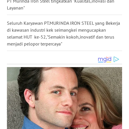
PT Murinda Iron Steel tingkatkan "Kualitas,inovasi dan
WN
Layanan"
KALTARA
Seluruh Karyawan PT.MURINDA IRON STEEL yang Bekerja
WN
di kawasan industri kek seimangkei mengucapkan
KALSEL
selamat HUT ke-52,"Semakin kokoh,inovatif dan terus
menjadi pelopor terpercaya"
WN
KALTIM
WN
SULSEL
WN
GORONTALO
WN
SULUT