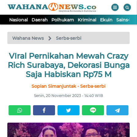
Nasional
Daerah
Polhukam
Kriminal
Ekuin
Sains-Te
WAHANA
Tutup
TV
Wahana News
Serba-serbi
NASIONAL
VIral Pernikahan Mewah Crazy
Rich Surabaya, Dekorasi Bunga
DAERAH
Saja Habiskan Rp75 M
Sopian Simanjuntak - Serba-serbi
POLHUKAM
Senin, 20 November 2023 - 14:40 WIB
KRIMINAL
EKUIN