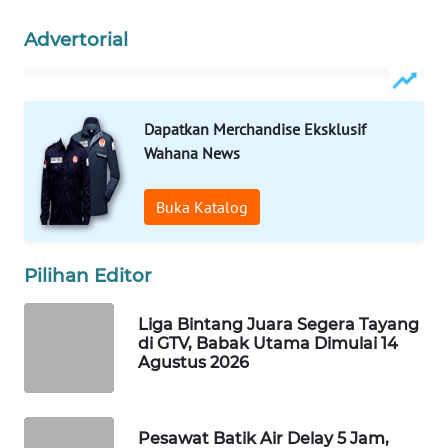
WAHANA
Advertorial
SPORT
WAHANA
UMKM
Dapatkan Merchandise Eksklusif
Wahana News
WAHANA
SELEB
Buka Katalog
WAHANA
PERSONA
Pilihan Editor
WAHANA
Liga Bintang Juara Segera Tayang
OTOMOTIF
di GTV, Babak Utama Dimulai 14
Agustus 2026
WAHANA
HEALTH
Pesawat Batik Air Delay 5 Jam,