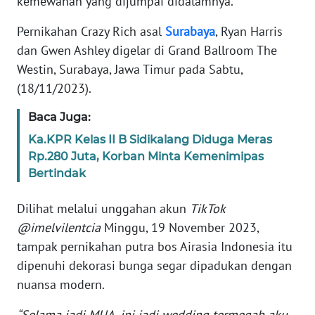
kemewahan yang dijumpai didalamnya.
Informasi
Pernikahan Crazy Rich asal
Surabaya
, Ryan Harris
INDEKS
dan Gwen Ashley digelar di Grand Ballroom The
BERITA
Westin, Surabaya, Jawa Timur pada Sabtu,
(18/11/2023).
KONTAK
KAMI
Baca Juga:
Ka.KPR Kelas II B Sidikalang Diduga Meras
INFO
IKLAN
Rp.280 Juta, Korban Minta Kemenimipas
Bertindak
TENTANG
Dilihat melalui unggahan akun
TikTok
KAMI
@imelvilentcia
Minggu, 19 November 2023,
PEDOMAN
tampak pernikahan putra bos Airasia Indonesia itu
MEDIA
dipenuhi dekorasi bunga segar dipadukan dengan
SIBER
nuansa modern.
REDAKSI
“Selama jadi MUA, ini jadi wedding termegah aku.