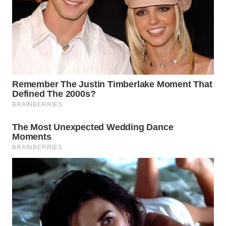
WN
PRIANGAN
TIMUR
WN
SEMARANG
WN
SOLO
WN
BOROBUDUR
WN
MADURA
WN
SURABAYA