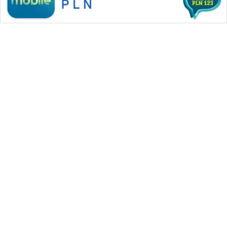
WAHANA MEDIA GROUP
|
|
|
WAHANA NEWS co
WAHANA TANI
WAHANA ADVOKAT
|
|
WAHANA INFRASTRUKTUR
WAHANA KONSUMEN
|
|
|
WAHANA LISTRIK
WAHANA TRAVEL
WAHANA TV
|
|
|
WAHANANEWS id
WAHANANEWS CO ID
WAHANANEWS NET
|
|
|
WAHANA SPORT ID
Wahana UMKM
Wahana Seleb
|
|
|
Wahana Persona
Wahana Otomotif
Wahana Health