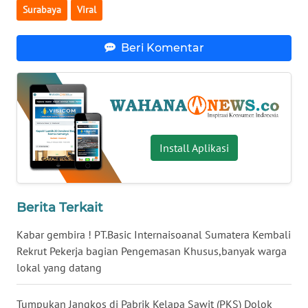
Surabaya
Viral
WN
BABEL
Beri Komentar
WN
SUMBAR
WN
SUMSEL
Install Aplikasi
WN
BENGKULU
Berita Terkait
WN
Kabar gembira ! PT.Basic Internaisoanal Sumatera Kembali
LAMPUNG
Rekrut Pekerja bagian Pengemasan Khusus,banyak warga
lokal yang datang
WN
JATENG
Tumpukan Jangkos di Pabrik Kelapa Sawit (PKS) Dolok