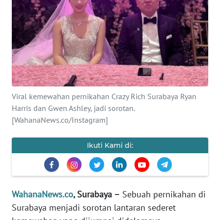
SAINS-TEKNO
KESEHATAN
INTERNASIONAL
SERBA-SERBI
Viral kemewahan pernikahan Crazy Rich Surabaya Ryan
Harris dan Gwen Ashley, jadi sorotan.
PENDIDIKAN
[WahanaNews.co/Instagram]
OLAHRAGA
Ikuti Kami di:
OPINI
WahanaNews.co
, Surabaya –
Sebuah pernikahan di
EDITORIAL
Surabaya menjadi sorotan lantaran sederet