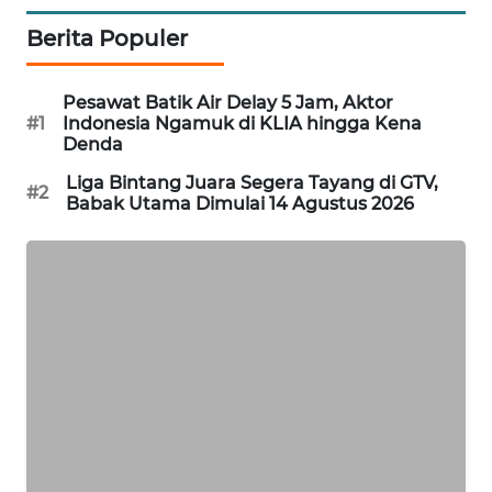
PORTAL
Berita Populer
KONSUMEN
Pesawat Batik Air Delay 5 Jam, Aktor
FORWAMKI
#1
Indonesia Ngamuk di KLIA hingga Kena
Denda
ALPERKLINAS
Liga Bintang Juara Segera Tayang di GTV,
#2
Babak Utama Dimulai 14 Agustus 2026
FORJASIDA
TAMBANG
NEWS
SITUNGIR
NEWS
SIDIKALANG
NEWS