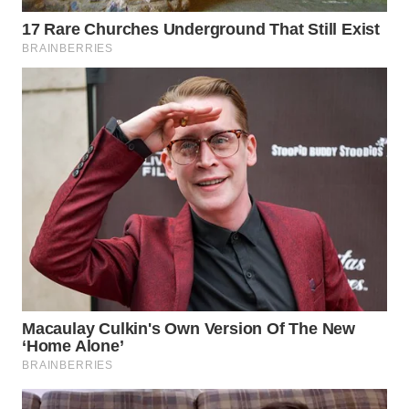
WN
SUMEDANG
WN
CIANJUR
WN
KEPULAUAN
SERIBU
WN
TANGERANG
WN
BINJAI
WN
CIREBON