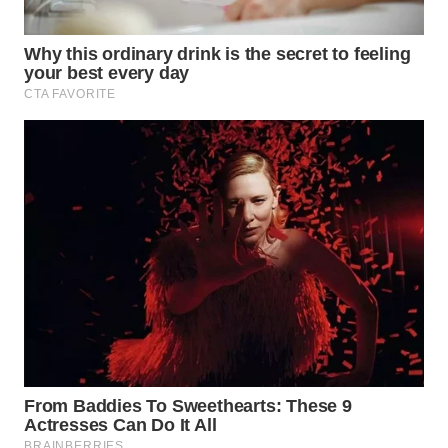
Wahana
Media
Group
WAHANA
NEWS
WAHANA
TANI
WAHANA
ADVOKAT
WAHANA
INFRASTRUKTUR
WAHANA
KONSUMEN