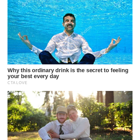
TAPANULI
TENGAH
WN DELI
SERDANG
WN
TEBING
TINGGI
WN
PAKPAK
WN
KARAWANG
WN
BEKASI