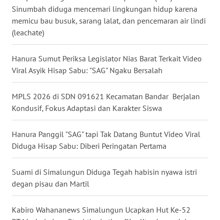
Sinumbah diduga mencemari lingkungan hidup karena
WN
memicu bau busuk, sarang lalat, dan pencemaran air lindi
NUSANTARA
(leachate)
WN
Hanura Sumut Periksa Legislator Nias Barat Terkait Video
JOGJA
Viral Asyik Hisap Sabu: "SAG" Ngaku Bersalah
WN
JATIM
MPLS 2026 di SDN 091621 Kecamatan Bandar Berjalan
Kondusif, Fokus Adaptasi dan Karakter Siswa
WN
BALI
Hanura Panggil "SAG" tapi Tak Datang Buntut Video Viral
Diduga Hisap Sabu: Diberi Peringatan Pertama
WN
KALBAR
Suami di Simalungun Diduga Tegah habisin nyawa istri
degan pisau dan Martil
WN
KALTENG
Kabiro Wahananews Simalungun Ucapkan Hut Ke-52