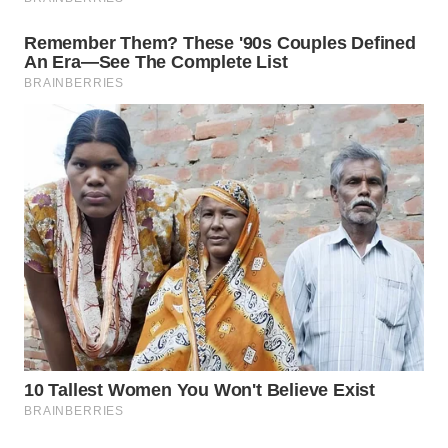
WAHANA
LISTRIK
WAHANA
TRAVEL
WAHANA
TV
WAHANANEWS
ID
WAHANANEWS
CO ID
WAHANANEWS
NET