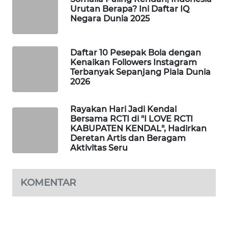
Urutan Berapa? Ini Daftar IQ
MAWAKA
Negara Dunia 2025
ID
Daftar 10 Pesepak Bola dengan
MARTABAT
Kenaikan Followers Instagram
NET
Terbanyak Sepanjang Piala Dunia
2026
PLN
WATCH
Rayakan Hari Jadi Kendal
Bersama RCTI di "I LOVE RCTI
KABUPATEN KENDAL", Hadirkan
MKLI
Deretan Artis dan Beragam
Aktivitas Seru
LPKKI
KOMENTAR
LKKI
KOPEKLIN