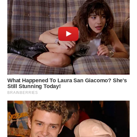
WN
INDRAMAYU
WN
KUNINGAN
WN
MAJALENGKA
WN
SUBANG
WN
SUKABUMI
WN
PURWAKARTA