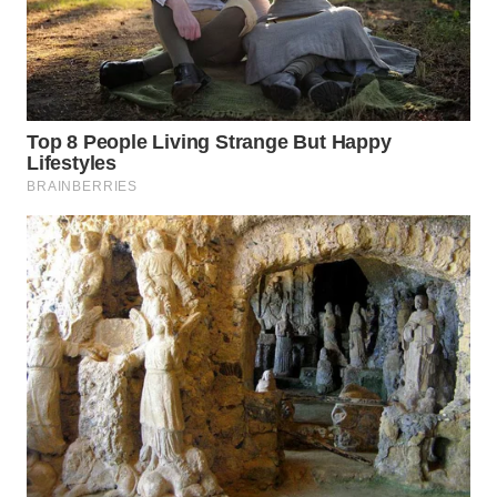
WN
BOGOR
WN
DEPOK
WN
TAPANULI
UTARA
WN
SAMOSIR
WN
PADANG
LAWAS