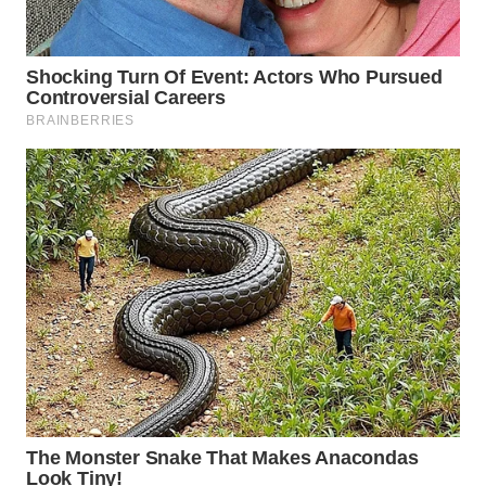
WN
MALUKU
WN
MALUT
WN
DAIRI
WN
DANAU
TOBA
WN
NIAS
WN
LANGKAT