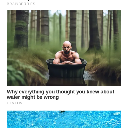
WN
TAPANULI
SELATAN
WN
TANJUNG
LESUNG
WN
KARO
WN
SIMALUNGUN
WN
LABUHANBATU
WN