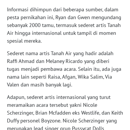
WN
Informasi dihimpun dari beberapa sumber, dalam
BANTEN
pesta pernikahan ini, Ryan dan Gwen mengundang
sebanyak 2000 tamu, termasuk sederet artis Tanah
WN
Air hingga internasional untuk tampil di momen
NTT
spesial mereka.
WN
Sederet nama artis Tanah Air yang hadir adalah
KEPRI
Raffi Ahmad dan Melaney Ricardo yang diberi
tugas menjadi pembawa acara. Selain itu, ada juga
WN
PAPUA
nama lain seperti Raisa, Afgan, Wika Salim, Via
Valen dan masih banyak lagi.
WN
Adapun, sederet artis internasional yang turut
PAPUA
BARAT
meramaikan acara tersebut yakni Nicole
Scherzinger, Brian Mcfadden eks Westlife, dan Keith
WN
Duffy personel Boyzone. Nicole Scherzinger yang
RIAU
merupakan lead singer grup Pussycat Dolls