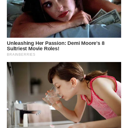
WN
NATUNA
WN
BINTAN
WN
MANDALIKA
WN
LIKUPANG
WN
LABUANBAJO
WN
BORNEO