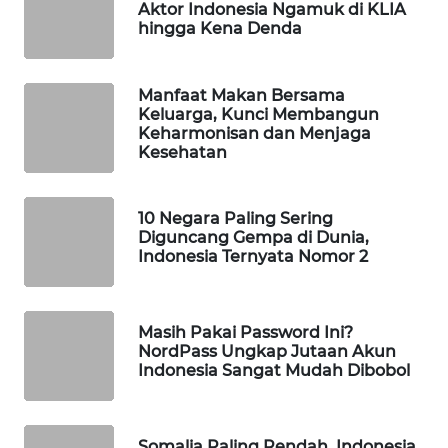
Aktor Indonesia Ngamuk di KLIA
WAHANA
hingga Kena Denda
DESA
WISATA
Manfaat Makan Bersama
Keluarga, Kunci Membangun
LAPAK
Keharmonisan dan Menjaga
WAHANA
Kesehatan
Wahana
Network
10 Negara Paling Sering
Diguncang Gempa di Dunia,
Indonesia Ternyata Nomor 2
KONSUMEN
LISTRIK
Masih Pakai Password Ini?
MASYARAKAT
NordPass Ungkap Jutaan Akun
KELISTRIKAN
Indonesia Sangat Mudah Dibobol
WALINKI
ID
Somalia Paling Rendah, Indonesia