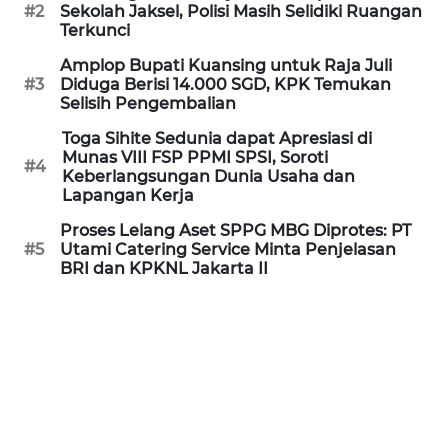
Informasi
#2
Sekolah Jaksel, Polisi Masih Selidiki Ruangan
Terkunci
INDEKS
Amplop Bupati Kuansing untuk Raja Juli
BERITA
#3
Diduga Berisi 14.000 SGD, KPK Temukan
Selisih Pengembalian
KONTAK
Toga Sihite Sedunia dapat Apresiasi di
KAMI
Munas VIII FSP PPMI SPSI, Soroti
#4
Keberlangsungan Dunia Usaha dan
Lapangan Kerja
INFO
IKLAN
Proses Lelang Aset SPPG MBG Diprotes: PT
#5
Utami Catering Service Minta Penjelasan
BRI dan KPKNL Jakarta II
TENTANG
KAMI
PEDOMAN
MEDIA
SIBER
REDAKSI