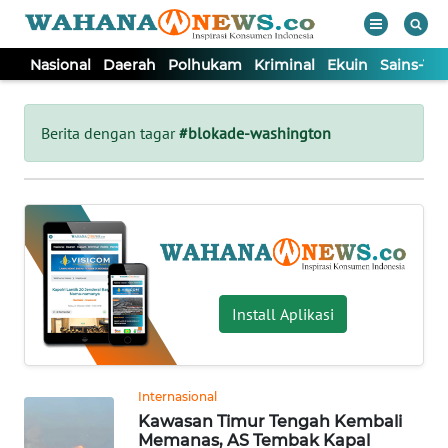
Nasional
Daerah
Polhukam
Kriminal
Ekuin
Sains-Te
WAHANA
Tutup
TV
Berita dengan tagar
#blokade-washington
NASIONAL
DAERAH
POLHUKAM
Install Aplikasi
KRIMINAL
Internasional
EKUIN
Kawasan Timur Tengah Kembali
Memanas, AS Tembak Kapal