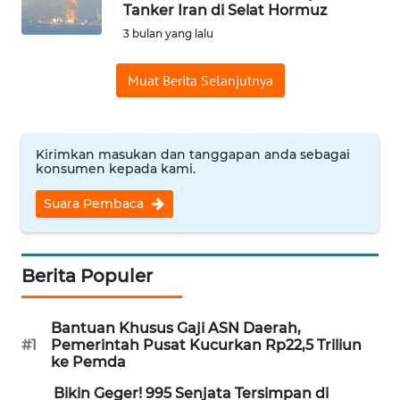
SAINS-TEKNO
Tanker Iran di Selat Hormuz
3 bulan yang lalu
KESEHATAN
Muat Berita Selanjutnya
INTERNASIONAL
Kirimkan masukan dan tanggapan anda sebagai
SERBA-SERBI
konsumen kepada kami.
Suara Pembaca
PENDIDIKAN
OLAHRAGA
Berita Populer
OPINI
Bantuan Khusus Gaji ASN Daerah,
#1
Pemerintah Pusat Kucurkan Rp22,5 Triliun
EDITORIAL
ke Pemda
Bikin Geger! 995 Senjata Tersimpan di