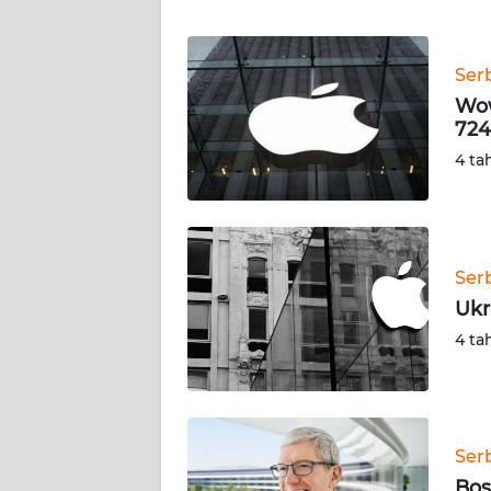
WN
Ser
NTT
Wow
724
WN
KEPRI
4 ta
WN
PAPUA
Ser
WN
Ukr
PAPUA
4 ta
BARAT
WN
RIAU
Ser
WN
Bos