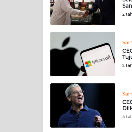
KARIR
Sam
2 ta
DISCLAIMER
Wahana
News
Sai
Regional
CEO
Tuj
WN
2 ta
SUMUT
WN
JAKARTA
Sai
CEO
WN
Dii
JABAR
4 ta
WN
BANTEN