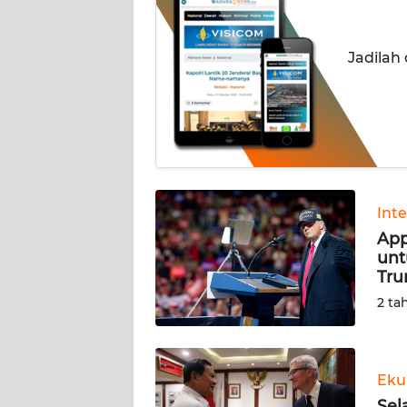
INDEKS
BERITA
Jadilah
KONTAK
KAMI
INFO
IKLAN
TENTANG
Int
KAMI
App
unt
Tr
PEDOMAN
MEDIA
2 ta
SIBER
REDAKSI
Eku
Sel