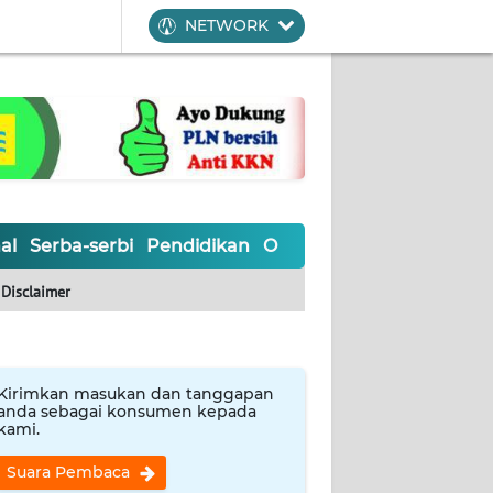
NETWORK
al
Serba-serbi
Pendidikan
Olahraga
Opini
Editoria
Disclaimer
Kirimkan masukan dan tanggapan
anda sebagai konsumen kepada
kami.
Suara Pembaca