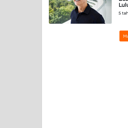
SERAMBI
Lul
5 ta
WN
JAMBI
Mu
WN
SULTRA
WN
NTB
WN
SULTENG
WN
SULBAR
WN