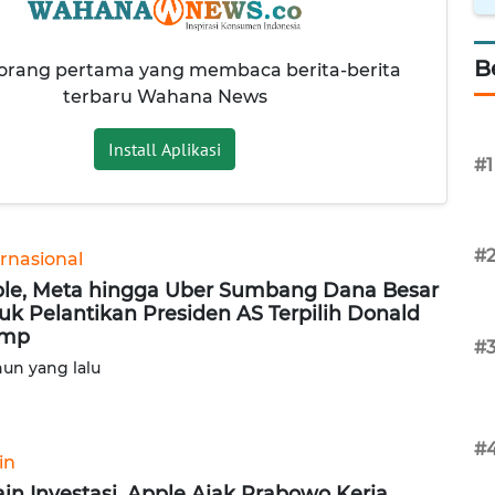
B
 orang pertama yang membaca berita-berita
terbaru Wahana News
Install Aplikasi
#1
#
ernasional
le, Meta hingga Uber Sumbang Dana Besar
uk Pelantikan Presiden AS Terpilih Donald
ump
#
hun yang lalu
#
in
ain Investasi, Apple Ajak Prabowo Kerja