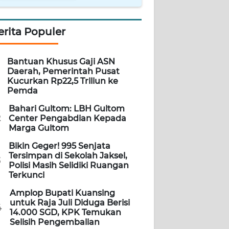
erita Populer
Bantuan Khusus Gaji ASN
Daerah, Pemerintah Pusat
Kucurkan Rp22,5 Triliun ke
Pemda
Bahari Gultom: LBH Gultom
2
Center Pengabdian Kepada
Marga Gultom
Bikin Geger! 995 Senjata
Tersimpan di Sekolah Jaksel,
3
Polisi Masih Selidiki Ruangan
Terkunci
Amplop Bupati Kuansing
untuk Raja Juli Diduga Berisi
4
14.000 SGD, KPK Temukan
Selisih Pengembalian