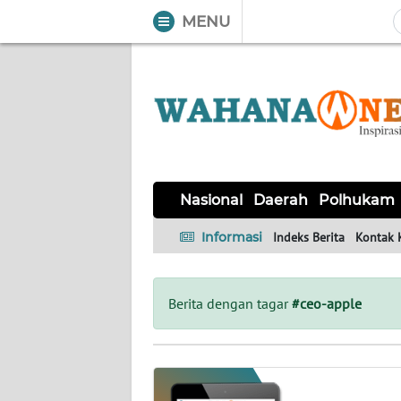
MENU
WAHANA
Tutup
TV
NASIONAL
DAERAH
POLHUKAM
KRIMINAL
EKUIN
SAINS-
KESEHATAN
INTERNASIONAL
Nasional
Daerah
Polhukam
TEKNO
Informasi
Indeks Berita
Kontak 
SERBA-
PENDIDIKAN
OLAHRAGA
OPINI
SERBI
Berita dengan tagar
#ceo-apple
EDITORIAL
Informasi