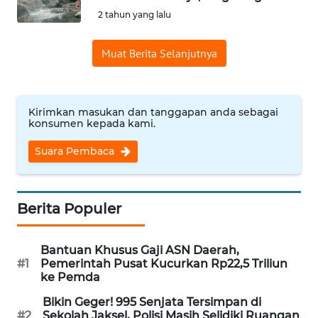
SAINS-TEKNO
2 tahun yang lalu
KESEHATAN
Muat Berita Selanjutnya
INTERNASIONAL
Kirimkan masukan dan tanggapan anda sebagai
konsumen kepada kami.
SERBA-SERBI
Suara Pembaca
PENDIDIKAN
OLAHRAGA
Berita Populer
OPINI
Bantuan Khusus Gaji ASN Daerah,
#1
Pemerintah Pusat Kucurkan Rp22,5 Triliun
ke Pemda
EDITORIAL
Bikin Geger! 995 Senjata Tersimpan di
#2
Sekolah Jaksel, Polisi Masih Selidiki Ruangan