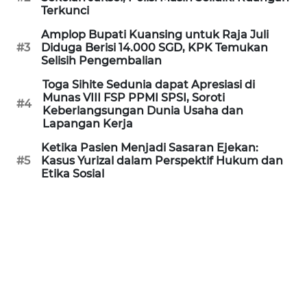
Informasi
Terkunci
Amplop Bupati Kuansing untuk Raja Juli
INDEKS
#3
Diduga Berisi 14.000 SGD, KPK Temukan
BERITA
Selisih Pengembalian
Toga Sihite Sedunia dapat Apresiasi di
KONTAK
Munas VIII FSP PPMI SPSI, Soroti
KAMI
#4
Keberlangsungan Dunia Usaha dan
Lapangan Kerja
INFO
Ketika Pasien Menjadi Sasaran Ejekan:
IKLAN
#5
Kasus Yurizal dalam Perspektif Hukum dan
Etika Sosial
TENTANG
KAMI
PEDOMAN
MEDIA
SIBER
REDAKSI