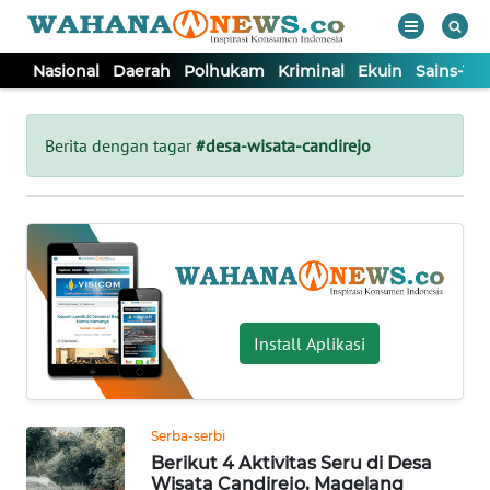
Nasional
Daerah
Polhukam
Kriminal
Ekuin
Sains-Te
WAHANA
Tutup
TV
Berita dengan tagar
#desa-wisata-candirejo
NASIONAL
DAERAH
POLHUKAM
Install Aplikasi
KRIMINAL
Serba-serbi
EKUIN
Berikut 4 Aktivitas Seru di Desa
Wisata Candirejo, Magelang