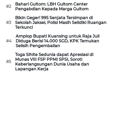
Informasi
Bahari Gultom: LBH Gultom Center
#2
Pengabdian Kepada Marga Gultom
INDEKS
Bikin Geger! 995 Senjata Tersimpan di
BERITA
#3
Sekolah Jaksel, Polisi Masih Selidiki Ruangan
Terkunci
KONTAK
Amplop Bupati Kuansing untuk Raja Juli
KAMI
#4
Diduga Berisi 14.000 SGD, KPK Temukan
Selisih Pengembalian
INFO
Toga Sihite Sedunia dapat Apresiasi di
IKLAN
Munas VIII FSP PPMI SPSI, Soroti
#5
Keberlangsungan Dunia Usaha dan
Lapangan Kerja
TENTANG
KAMI
PEDOMAN
MEDIA
SIBER
REDAKSI