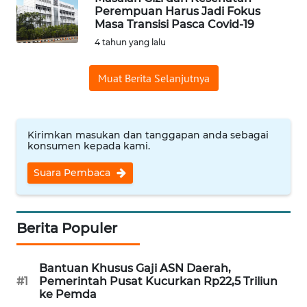
SAINS-TEKNO
Perempuan Harus Jadi Fokus
Masa Transisi Pasca Covid-19
4 tahun yang lalu
KESEHATAN
Muat Berita Selanjutnya
INTERNASIONAL
SERBA-SERBI
Kirimkan masukan dan tanggapan anda sebagai
konsumen kepada kami.
PENDIDIKAN
Suara Pembaca
OLAHRAGA
Berita Populer
OPINI
Bantuan Khusus Gaji ASN Daerah,
EDITORIAL
#1
Pemerintah Pusat Kucurkan Rp22,5 Triliun
ke Pemda