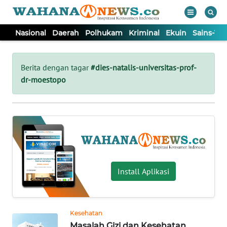
Nasional
Daerah
Polhukam
Kriminal
Ekuin
Sains-Te
WAHANA
Tutup
TV
Berita dengan tagar
#dies-natalis-universitas-prof-
dr-moestopo
NASIONAL
DAERAH
POLHUKAM
Install Aplikasi
KRIMINAL
EKUIN
Kesehatan
Masalah Gizi dan Kesehatan