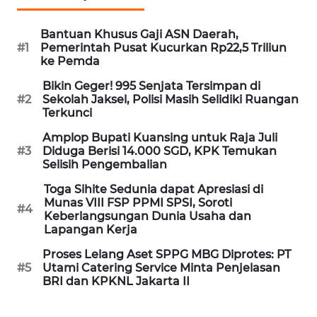
Informasi
Bantuan Khusus Gaji ASN Daerah,
INDEKS
#1
Pemerintah Pusat Kucurkan Rp22,5 Triliun
BERITA
ke Pemda
Bikin Geger! 995 Senjata Tersimpan di
KONTAK
#2
Sekolah Jaksel, Polisi Masih Selidiki Ruangan
KAMI
Terkunci
Amplop Bupati Kuansing untuk Raja Juli
INFO
#3
Diduga Berisi 14.000 SGD, KPK Temukan
IKLAN
Selisih Pengembalian
Toga Sihite Sedunia dapat Apresiasi di
TENTANG
Munas VIII FSP PPMI SPSI, Soroti
KAMI
#4
Keberlangsungan Dunia Usaha dan
Lapangan Kerja
PEDOMAN
Proses Lelang Aset SPPG MBG Diprotes: PT
MEDIA
#5
Utami Catering Service Minta Penjelasan
SIBER
BRI dan KPKNL Jakarta II
REDAKSI