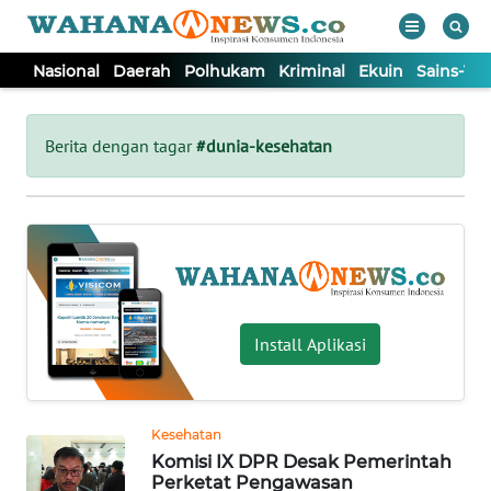
Nasional
Daerah
Polhukam
Kriminal
Ekuin
Sains-Te
WAHANA
Tutup
TV
Berita dengan tagar
#dunia-kesehatan
NASIONAL
DAERAH
POLHUKAM
Install Aplikasi
KRIMINAL
Kesehatan
EKUIN
Komisi IX DPR Desak Pemerintah
Perketat Pengawasan