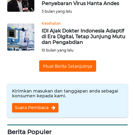
SAINS-TEKNO
Penyebaran Virus Hanta Andes
3 bulan yang lalu
KESEHATAN
Kesehatan
IDI Ajak Dokter Indonesia Adaptif
di Era Digital, Tetap Junjung Mutu
INTERNASIONAL
dan Pengabdian
10 bulan yang lalu
SERBA-SERBI
Muat Berita Selanjutnya
PENDIDIKAN
OLAHRAGA
Kirimkan masukan dan tanggapan anda sebagai
konsumen kepada kami.
OPINI
Suara Pembaca
EDITORIAL
Berita Populer