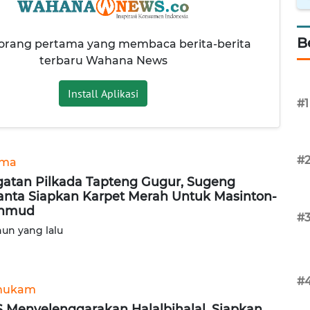
B
 orang pertama yang membaca berita-berita
terbaru Wahana News
Install Aplikasi
#1
#
ama
atan Pilkada Tapteng Gugur, Sugeng
anta Siapkan Karpet Merah Untuk Masinton-
hmud
#
hun yang lalu
#
hukam
 Menyelenggarakan Halalbihalal, Siapkan