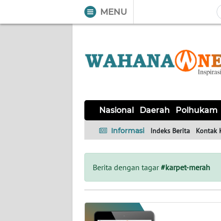
MENU
WAHANA
Tutup
TV
NASIONAL
DAERAH
POLHUKAM
KRIMINAL
EKUIN
SAINS-
KESEHATAN
INTERNASIONAL
Nasional
Daerah
Polhukam
TEKNO
Informasi
Indeks Berita
Kontak 
SERBA-
PENDIDIKAN
OLAHRAGA
OPINI
SERBI
Berita dengan tagar
#karpet-merah
EDITORIAL
Informasi