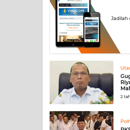
INDEKS
BERITA
Jadilah
KONTAK
KAMI
INFO
IKLAN
TENTANG
Ut
KAMI
Gug
Riy
Ma
PEDOMAN
MEDIA
2 ta
SIBER
REDAKSI
Pol
PKS