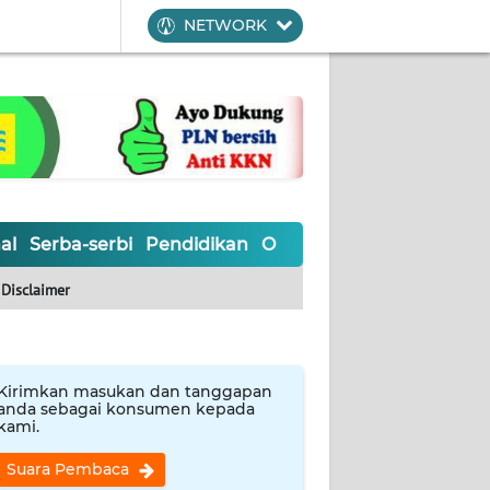
NETWORK
al
Serba-serbi
Pendidikan
Olahraga
Opini
Editoria
Disclaimer
Kirimkan masukan dan tanggapan
anda sebagai konsumen kepada
kami.
Suara Pembaca