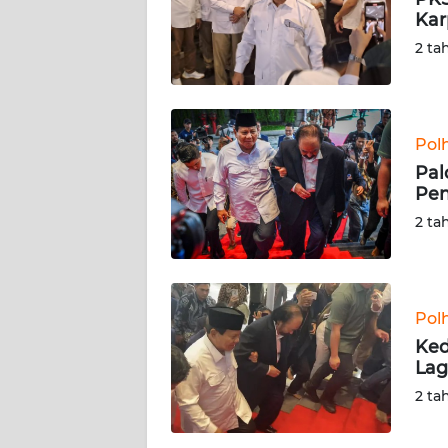
KARIR
Kar
2 ta
DISCLAIMER
Wahana
News
Pol
Regional
Pal
Pen
WN
2 ta
SUMUT
WN
JAKARTA
Pol
Ked
WN
Lag
JABAR
2 ta
WN
BANTEN