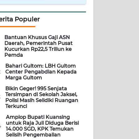
erita Populer
Bantuan Khusus Gaji ASN
Daerah, Pemerintah Pusat
Kucurkan Rp22,5 Triliun ke
Pemda
Bahari Gultom: LBH Gultom
2
Center Pengabdian Kepada
Marga Gultom
Bikin Geger! 995 Senjata
Tersimpan di Sekolah Jaksel,
3
Polisi Masih Selidiki Ruangan
Terkunci
Amplop Bupati Kuansing
untuk Raja Juli Diduga Berisi
4
14.000 SGD, KPK Temukan
Selisih Pengembalian