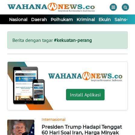
Nasional
Daerah
Polhukam
Kriminal
Ekuin
Sains-Te
WAHANA
Tutup
TV
Berita dengan tagar
#kekuatan-perang
NASIONAL
DAERAH
POLHUKAM
Install Aplikasi
KRIMINAL
Internasional
EKUIN
Presiden Trump Hadapi Tenggat
60 Hari Soal Iran, Harga Minyak