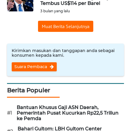
SAINS-TEKNO
Tembus US$114 per Barel
3 bulan yang lalu
KESEHATAN
Muat Berita Selanjutnya
INTERNASIONAL
Kirimkan masukan dan tanggapan anda sebagai
SERBA-SERBI
konsumen kepada kami.
Suara Pembaca
PENDIDIKAN
OLAHRAGA
Berita Populer
OPINI
Bantuan Khusus Gaji ASN Daerah,
#1
Pemerintah Pusat Kucurkan Rp22,5 Triliun
EDITORIAL
ke Pemda
Bahari Gultom: LBH Gultom Center