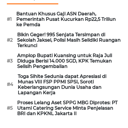
Informasi
Bantuan Khusus Gaji ASN Daerah,
INDEKS
#1
Pemerintah Pusat Kucurkan Rp22,5 Triliun
BERITA
ke Pemda
Bikin Geger! 995 Senjata Tersimpan di
KONTAK
#2
Sekolah Jaksel, Polisi Masih Selidiki Ruangan
KAMI
Terkunci
Amplop Bupati Kuansing untuk Raja Juli
INFO
#3
Diduga Berisi 14.000 SGD, KPK Temukan
IKLAN
Selisih Pengembalian
Toga Sihite Sedunia dapat Apresiasi di
TENTANG
Munas VIII FSP PPMI SPSI, Soroti
KAMI
#4
Keberlangsungan Dunia Usaha dan
Lapangan Kerja
PEDOMAN
Proses Lelang Aset SPPG MBG Diprotes: PT
MEDIA
#5
Utami Catering Service Minta Penjelasan
SIBER
BRI dan KPKNL Jakarta II
REDAKSI