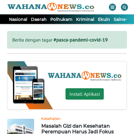
Nasional
Daerah
Polhukam
Kriminal
Ekuin
Sains-Te
WAHANA
Tutup
TV
Berita dengan tagar
#pasca-pandemi-covid-19
NASIONAL
DAERAH
POLHUKAM
Install Aplikasi
KRIMINAL
Kesehatan
EKUIN
Masalah Gizi dan Kesehatan
Perempuan Harus Jadi Fokus