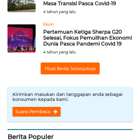
SAINS-TEKNO
Masa Transisi Pasca Covid-19
4 tahun yang lalu
KESEHATAN
Ekuin
Pertemuan Ketiga Sherpa G20
Selesai, Fokus Pemulihan Ekonomi
INTERNASIONAL
Dunia Pasca Pandemi Covid 19
4 tahun yang lalu
SERBA-SERBI
Muat Berita Selanjutnya
PENDIDIKAN
OLAHRAGA
Kirimkan masukan dan tanggapan anda sebagai
konsumen kepada kami.
OPINI
Suara Pembaca
EDITORIAL
Berita Populer