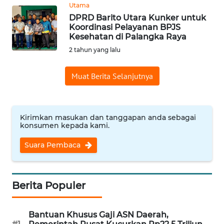
Informasi
Utama
DPRD Barito Utara Kunker untuk
INDEKS
Koordinasi Pelayanan BPJS
BERITA
Kesehatan di Palangka Raya
2 tahun yang lalu
KONTAK
KAMI
Muat Berita Selanjutnya
INFO
IKLAN
Kirimkan masukan dan tanggapan anda sebagai
konsumen kepada kami.
TENTANG
Suara Pembaca
KAMI
PEDOMAN
Berita Populer
MEDIA
SIBER
Bantuan Khusus Gaji ASN Daerah,
REDAKSI