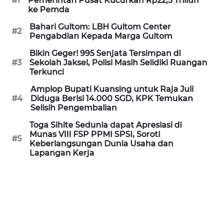
#1
Pemerintah Pusat Kucurkan Rp22,5 Triliun
ke Pemda
KARIR
Bahari Gultom: LBH Gultom Center
#2
Pengabdian Kepada Marga Gultom
DISCLAIMER
Bikin Geger! 995 Senjata Tersimpan di
#3
Sekolah Jaksel, Polisi Masih Selidiki Ruangan
Terkunci
Wahana
News
Amplop Bupati Kuansing untuk Raja Juli
Regional
#4
Diduga Berisi 14.000 SGD, KPK Temukan
Selisih Pengembalian
WN
Toga Sihite Sedunia dapat Apresiasi di
SUMUT
Munas VIII FSP PPMI SPSI, Soroti
#5
Keberlangsungan Dunia Usaha dan
Lapangan Kerja
WN
JAKARTA
WN
JABAR