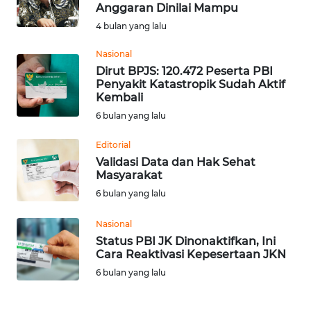
SAINS-TEKNO
Anggaran Dinilai Mampu
4 bulan yang lalu
KESEHATAN
Nasional
Dirut BPJS: 120.472 Peserta PBI
Penyakit Katastropik Sudah Aktif
INTERNASIONAL
Kembali
6 bulan yang lalu
SERBA-SERBI
Editorial
Validasi Data dan Hak Sehat
PENDIDIKAN
Masyarakat
6 bulan yang lalu
OLAHRAGA
Nasional
OPINI
Status PBI JK Dinonaktifkan, Ini
Cara Reaktivasi Kepesertaan JKN
6 bulan yang lalu
EDITORIAL