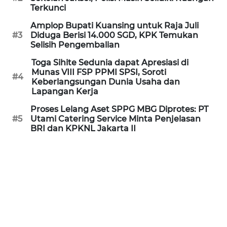
Informasi
Terkunci
Amplop Bupati Kuansing untuk Raja Juli
INDEKS
#3
Diduga Berisi 14.000 SGD, KPK Temukan
BERITA
Selisih Pengembalian
Toga Sihite Sedunia dapat Apresiasi di
KONTAK
Munas VIII FSP PPMI SPSI, Soroti
KAMI
#4
Keberlangsungan Dunia Usaha dan
Lapangan Kerja
INFO
Proses Lelang Aset SPPG MBG Diprotes: PT
IKLAN
#5
Utami Catering Service Minta Penjelasan
BRI dan KPKNL Jakarta II
TENTANG
KAMI
PEDOMAN
MEDIA
SIBER
REDAKSI