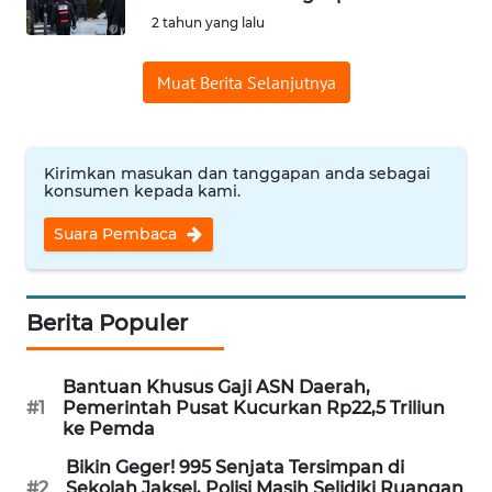
SAINS-TEKNO
2 tahun yang lalu
KESEHATAN
Muat Berita Selanjutnya
INTERNASIONAL
Kirimkan masukan dan tanggapan anda sebagai
konsumen kepada kami.
SERBA-SERBI
Suara Pembaca
PENDIDIKAN
OLAHRAGA
Berita Populer
OPINI
Bantuan Khusus Gaji ASN Daerah,
#1
Pemerintah Pusat Kucurkan Rp22,5 Triliun
ke Pemda
EDITORIAL
Bikin Geger! 995 Senjata Tersimpan di
#2
Sekolah Jaksel, Polisi Masih Selidiki Ruangan