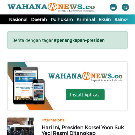
Nasional
Daerah
Polhukam
Kriminal
Ekuin
Sains-Te
WAHANA
Tutup
TV
Berita dengan tagar
#penangkapan-presiden
NASIONAL
DAERAH
POLHUKAM
Install Aplikasi
KRIMINAL
Internasional
EKUIN
Hari Ini, Presiden Korsel Yoon Suk
Yeol Resmi Ditangkap