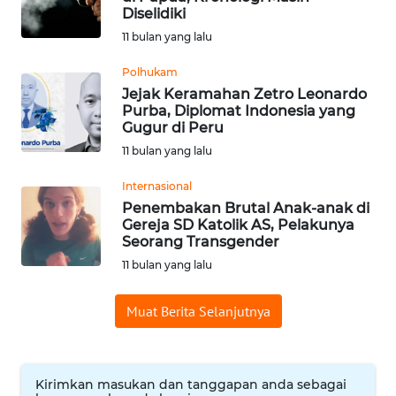
Diselidiki
WN
11 bulan yang lalu
BABEL
Polhukam
WN
Jejak Keramahan Zetro Leonardo
SUMBAR
Purba, Diplomat Indonesia yang
Gugur di Peru
11 bulan yang lalu
WN
SUMSEL
Internasional
Penembakan Brutal Anak-anak di
WN
Gereja SD Katolik AS, Pelakunya
BENGKULU
Seorang Transgender
11 bulan yang lalu
WN
LAMPUNG
Muat Berita Selanjutnya
WN
JATENG
Kirimkan masukan dan tanggapan anda sebagai