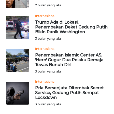
SAINS-TEKNO
2 bulan yang lalu
Internasional
KESEHATAN
Trump Ada di Lokasi,
Penembakan Dekat Gedung Putih
INTERNASIONAL
Bikin Panik Washington
3 bulan yang lalu
SERBA-SERBI
Internasional
Penembakan Islamic Center AS,
PENDIDIKAN
'Hero' Gugur Dua Pelaku Remaja
Tewas Bunuh Diri
3 bulan yang lalu
OLAHRAGA
Internasional
Pria Bersenjata Ditembak Secret
OPINI
Service, Gedung Putih Sempat
Lockdown
EDITORIAL
3 bulan yang lalu