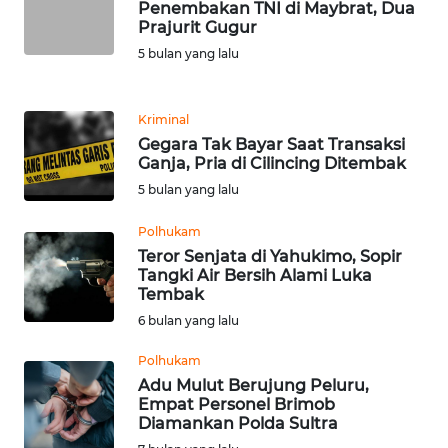
Penembakan TNI di Maybrat, Dua
Prajurit Gugur
KARIR
5 bulan yang lalu
DISCLAIMER
Kriminal
Gegara Tak Bayar Saat Transaksi
Wahana
Ganja, Pria di Cilincing Ditembak
News
Regional
5 bulan yang lalu
Polhukam
WN
Teror Senjata di Yahukimo, Sopir
SUMUT
Tangki Air Bersih Alami Luka
Tembak
WN
6 bulan yang lalu
JAKARTA
Polhukam
Adu Mulut Berujung Peluru,
WN
Empat Personel Brimob
JABAR
Diamankan Polda Sultra