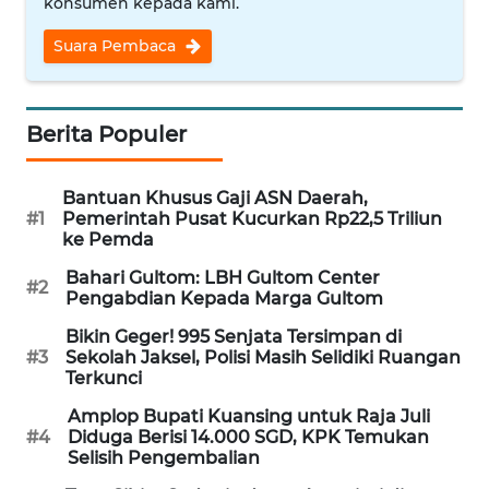
konsumen kepada kami.
WN
Suara Pembaca
NUSANTARA
WN
Berita Populer
JOGJA
WN
Bantuan Khusus Gaji ASN Daerah,
JATIM
#1
Pemerintah Pusat Kucurkan Rp22,5 Triliun
ke Pemda
WN
Bahari Gultom: LBH Gultom Center
#2
BALI
Pengabdian Kepada Marga Gultom
Bikin Geger! 995 Senjata Tersimpan di
WN
#3
Sekolah Jaksel, Polisi Masih Selidiki Ruangan
KALBAR
Terkunci
Amplop Bupati Kuansing untuk Raja Juli
WN
#4
Diduga Berisi 14.000 SGD, KPK Temukan
KALTENG
Selisih Pengembalian