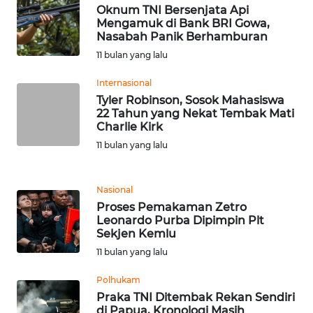
Oknum TNI Bersenjata Api
Mengamuk di Bank BRI Gowa,
WN
Nasabah Panik Berhamburan
SERAMBI
11 bulan yang lalu
WN
Internasional
JAMBI
Tyler Robinson, Sosok Mahasiswa
22 Tahun yang Nekat Tembak Mati
Charlie Kirk
WN
SULTRA
11 bulan yang lalu
WN
Nasional
NTB
Proses Pemakaman Zetro
Leonardo Purba Dipimpin Plt
WN
Sekjen Kemlu
SULTENG
11 bulan yang lalu
Polhukam
WN
SULBAR
Praka TNI Ditembak Rekan Sendiri
di Papua, Kronologi Masih