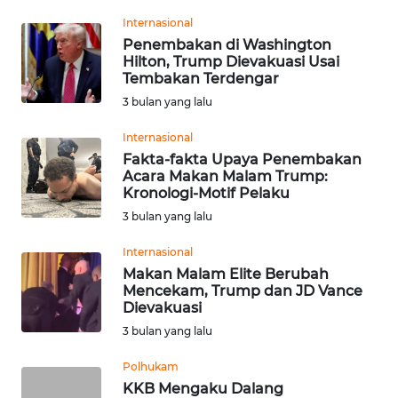
Informasi
Internasional
Penembakan di Washington
INDEKS
Hilton, Trump Dievakuasi Usai
BERITA
Tembakan Terdengar
3 bulan yang lalu
KONTAK
KAMI
Internasional
Fakta-fakta Upaya Penembakan
Acara Makan Malam Trump:
INFO
Kronologi-Motif Pelaku
IKLAN
3 bulan yang lalu
TENTANG
Internasional
KAMI
Makan Malam Elite Berubah
Mencekam, Trump dan JD Vance
Dievakuasi
PEDOMAN
MEDIA
3 bulan yang lalu
SIBER
Polhukam
KKB Mengaku Dalang
REDAKSI