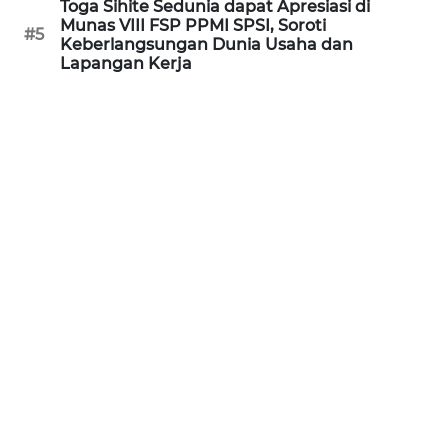
Toga Sihite Sedunia dapat Apresiasi di
WN
Munas VIII FSP PPMI SPSI, Soroti
#5
KALTARA
Keberlangsungan Dunia Usaha dan
Lapangan Kerja
WN
KALSEL
WN
KALTIM
WN
SULSEL
WN
GORONTALO
WN
SULUT