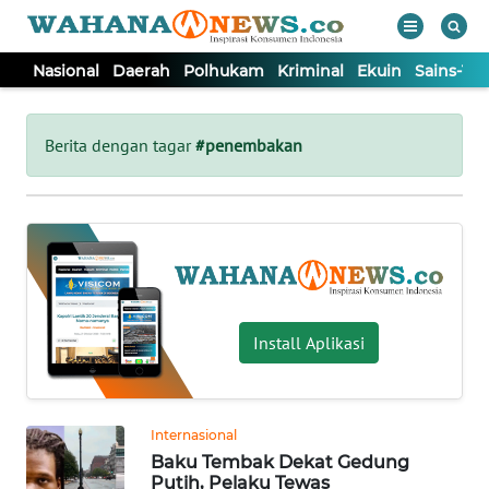
Nasional
Daerah
Polhukam
Kriminal
Ekuin
Sains-Te
WAHANA
Tutup
TV
Berita dengan tagar
#penembakan
NASIONAL
DAERAH
POLHUKAM
Install Aplikasi
KRIMINAL
Internasional
EKUIN
Baku Tembak Dekat Gedung
Putih, Pelaku Tewas