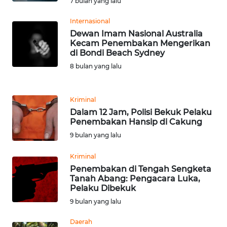
7 bulan yang lalu
WN
BANTEN
Internasional
Dewan Imam Nasional Australia
Kecam Penembakan Mengerikan
WN
di Bondi Beach Sydney
NTT
8 bulan yang lalu
WN
KEPRI
Kriminal
Dalam 12 Jam, Polisi Bekuk Pelaku
WN
Penembakan Hansip di Cakung
PAPUA
9 bulan yang lalu
Kriminal
WN
Penembakan di Tengah Sengketa
PAPUA
Tanah Abang: Pengacara Luka,
BARAT
Pelaku Dibekuk
9 bulan yang lalu
WN
RIAU
Daerah