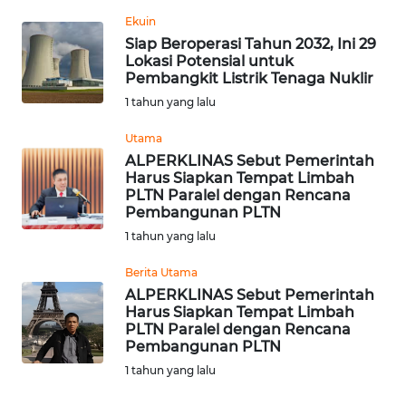
Ekuin
WN
Siap Beroperasi Tahun 2032, Ini 29
SERAMBI
Lokasi Potensial untuk
Pembangkit Listrik Tenaga Nuklir
WN
1 tahun yang lalu
JAMBI
Utama
ALPERKLINAS Sebut Pemerintah
WN
Harus Siapkan Tempat Limbah
SULTRA
PLTN Paralel dengan Rencana
Pembangunan PLTN
WN
1 tahun yang lalu
NTB
Berita Utama
ALPERKLINAS Sebut Pemerintah
WN
Harus Siapkan Tempat Limbah
SULTENG
PLTN Paralel dengan Rencana
Pembangunan PLTN
WN
1 tahun yang lalu
SULBAR