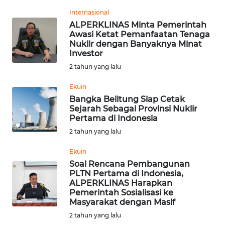
Internasional
WN
ALPERKLINAS Minta Pemerintah
BABEL
Awasi Ketat Pemanfaatan Tenaga
Nuklir dengan Banyaknya Minat
WN
Investor
SUMBAR
2 tahun yang lalu
Ekuin
WN
Bangka Belitung Siap Cetak
SUMSEL
Sejarah Sebagai Provinsi Nuklir
Pertama di Indonesia
WN
2 tahun yang lalu
BENGKULU
Ekuin
WN
Soal Rencana Pembangunan
PLTN Pertama di Indonesia,
LAMPUNG
ALPERKLINAS Harapkan
Pemerintah Sosialisasi ke
WN
Masyarakat dengan Masif
JATENG
2 tahun yang lalu