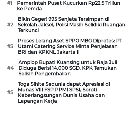
#1
Pemerintah Pusat Kucurkan Rp22,5 Triliun
WN
ke Pemda
KALTARA
Bikin Geger! 995 Senjata Tersimpan di
#2
Sekolah Jaksel, Polisi Masih Selidiki Ruangan
WN
Terkunci
KALSEL
Proses Lelang Aset SPPG MBG Diprotes: PT
#3
Utami Catering Service Minta Penjelasan
WN
BRI dan KPKNL Jakarta II
KALTIM
Amplop Bupati Kuansing untuk Raja Juli
#4
Diduga Berisi 14.000 SGD, KPK Temukan
WN
Selisih Pengembalian
SULSEL
Toga Sihite Sedunia dapat Apresiasi di
Munas VIII FSP PPMI SPSI, Soroti
#5
WN
Keberlangsungan Dunia Usaha dan
GORONTALO
Lapangan Kerja
WN
SULUT