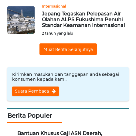
Internasional
WN
Jepang Tegaskan Pelepasan Air
NUSANTARA
Olahan ALPS Fukushima Penuhi
Standar Keamanan Internasional
WN
2 tahun yang lalu
JOGJA
Muat Berita Selanjutnya
WN
JATIM
Kirimkan masukan dan tanggapan anda sebagai
WN
konsumen kepada kami.
BALI
Suara Pembaca
WN
KALBAR
Berita Populer
WN
KALTENG
Bantuan Khusus Gaji ASN Daerah,