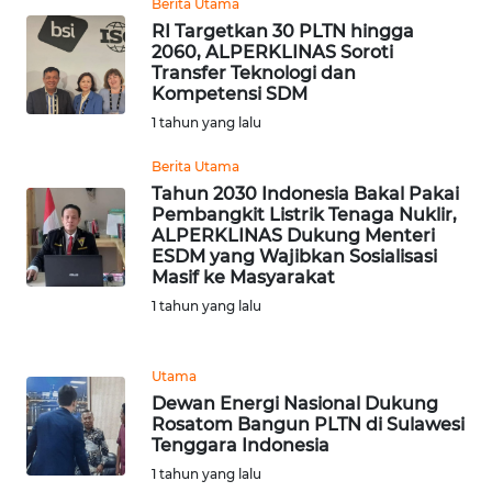
Berita Utama
WN
RI Targetkan 30 PLTN hingga
BANTEN
2060, ALPERKLINAS Soroti
Transfer Teknologi dan
Kompetensi SDM
WN
NTT
1 tahun yang lalu
Berita Utama
WN
Tahun 2030 Indonesia Bakal Pakai
KEPRI
Pembangkit Listrik Tenaga Nuklir,
ALPERKLINAS Dukung Menteri
ESDM yang Wajibkan Sosialisasi
WN
Masif ke Masyarakat
PAPUA
1 tahun yang lalu
WN
PAPUA
Utama
BARAT
Dewan Energi Nasional Dukung
Rosatom Bangun PLTN di Sulawesi
Tenggara Indonesia
WN
RIAU
1 tahun yang lalu