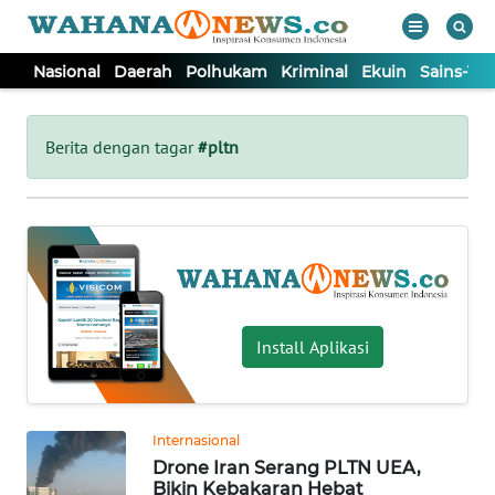
Nasional
Daerah
Polhukam
Kriminal
Ekuin
Sains-Te
WAHANA
Tutup
TV
Berita dengan tagar
#pltn
NASIONAL
DAERAH
POLHUKAM
Install Aplikasi
KRIMINAL
Internasional
EKUIN
Drone Iran Serang PLTN UEA,
Bikin Kebakaran Hebat