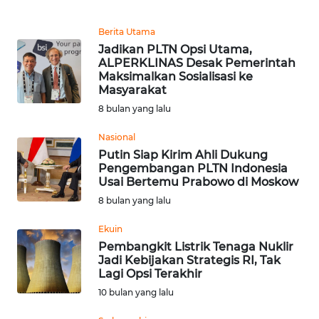
Informasi
Berita Utama
INDEKS
Jadikan PLTN Opsi Utama,
BERITA
ALPERKLINAS Desak Pemerintah
Maksimalkan Sosialisasi ke
KONTAK
Masyarakat
KAMI
8 bulan yang lalu
Nasional
INFO
Putin Siap Kirim Ahli Dukung
IKLAN
Pengembangan PLTN Indonesia
Usai Bertemu Prabowo di Moskow
TENTANG
8 bulan yang lalu
KAMI
Ekuin
Pembangkit Listrik Tenaga Nuklir
PEDOMAN
Jadi Kebijakan Strategis RI, Tak
MEDIA
Lagi Opsi Terakhir
SIBER
10 bulan yang lalu
REDAKSI