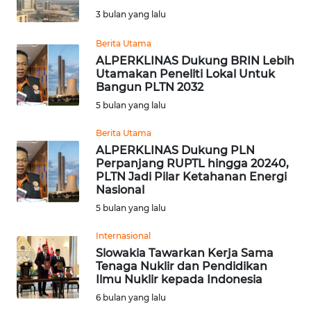
SAINS-TEKNO
3 bulan yang lalu
Berita Utama
KESEHATAN
ALPERKLINAS Dukung BRIN Lebih
Utamakan Peneliti Lokal Untuk
INTERNASIONAL
Bangun PLTN 2032
5 bulan yang lalu
SERBA-SERBI
Berita Utama
ALPERKLINAS Dukung PLN
PENDIDIKAN
Perpanjang RUPTL hingga 20240,
PLTN Jadi Pilar Ketahanan Energi
Nasional
OLAHRAGA
5 bulan yang lalu
Internasional
OPINI
Slowakia Tawarkan Kerja Sama
Tenaga Nuklir dan Pendidikan
EDITORIAL
Ilmu Nuklir kepada Indonesia
6 bulan yang lalu