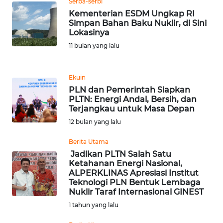
Serba-serbi
Kementerian ESDM Ungkap RI
Simpan Bahan Baku Nuklir, di Sini
KARIR
Lokasinya
11 bulan yang lalu
DISCLAIMER
Wahana
Ekuin
News
PLN dan Pemerintah Siapkan
Regional
PLTN: Energi Andal, Bersih, dan
Terjangkau untuk Masa Depan
WN
12 bulan yang lalu
SUMUT
Berita Utama
Jadikan PLTN Salah Satu
WN
Ketahanan Energi Nasional,
JAKARTA
ALPERKLINAS Apresiasi Institut
Teknologi PLN Bentuk Lembaga
Nuklir Taraf Internasional GINEST
WN
JABAR
1 tahun yang lalu