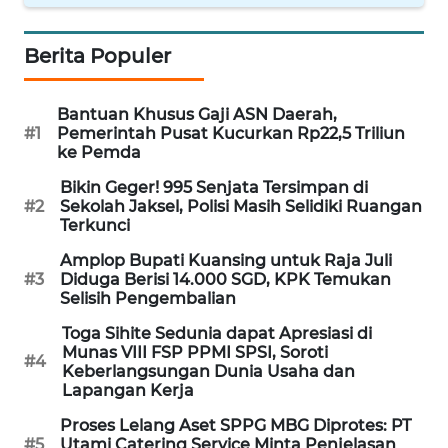
KARIR
Berita Populer
DISCLAIMER
Bantuan Khusus Gaji ASN Daerah,
#1
Pemerintah Pusat Kucurkan Rp22,5 Triliun
Wahana
ke Pemda
News
Bikin Geger! 995 Senjata Tersimpan di
Regional
#2
Sekolah Jaksel, Polisi Masih Selidiki Ruangan
Terkunci
WN
Amplop Bupati Kuansing untuk Raja Juli
SUMUT
#3
Diduga Berisi 14.000 SGD, KPK Temukan
Selisih Pengembalian
WN
Toga Sihite Sedunia dapat Apresiasi di
JAKARTA
Munas VIII FSP PPMI SPSI, Soroti
#4
Keberlangsungan Dunia Usaha dan
Lapangan Kerja
WN
JABAR
Proses Lelang Aset SPPG MBG Diprotes: PT
#5
Utami Catering Service Minta Penjelasan