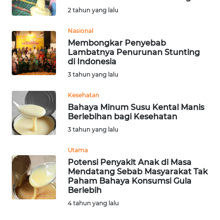
SAINS-TEKNO
2 tahun yang lalu
Nasional
KESEHATAN
Membongkar Penyebab
Lambatnya Penurunan Stunting
INTERNASIONAL
di Indonesia
3 tahun yang lalu
SERBA-SERBI
Kesehatan
Bahaya Minum Susu Kental Manis
PENDIDIKAN
Berlebihan bagi Kesehatan
3 tahun yang lalu
OLAHRAGA
Utama
Potensi Penyakit Anak di Masa
OPINI
Mendatang Sebab Masyarakat Tak
Paham Bahaya Konsumsi Gula
Berlebih
EDITORIAL
4 tahun yang lalu