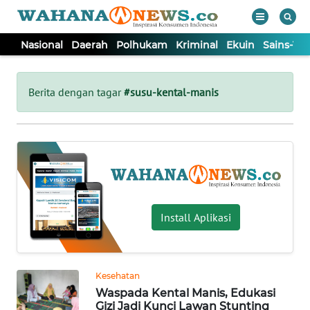
Nasional
Daerah
Polhukam
Kriminal
Ekuin
Sains-Te
WAHANA
Tutup
TV
Berita dengan tagar
#susu-kental-manis
NASIONAL
DAERAH
POLHUKAM
Install Aplikasi
KRIMINAL
Kesehatan
EKUIN
Waspada Kental Manis, Edukasi
Gizi Jadi Kunci Lawan Stunting