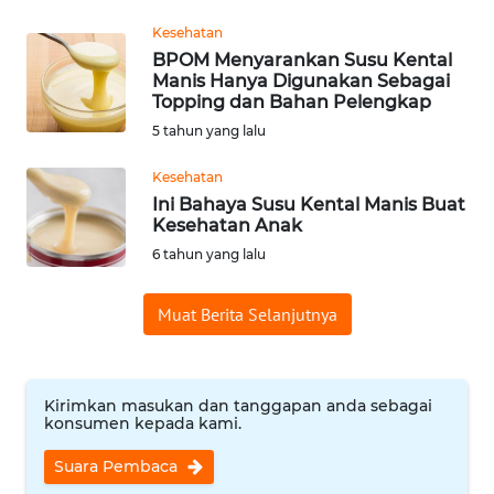
Informasi
Kesehatan
INDEKS
BPOM Menyarankan Susu Kental
BERITA
Manis Hanya Digunakan Sebagai
Topping dan Bahan Pelengkap
5 tahun yang lalu
KONTAK
KAMI
Kesehatan
Ini Bahaya Susu Kental Manis Buat
INFO
Kesehatan Anak
IKLAN
6 tahun yang lalu
TENTANG
Muat Berita Selanjutnya
KAMI
PEDOMAN
Kirimkan masukan dan tanggapan anda sebagai
MEDIA
konsumen kepada kami.
SIBER
Suara Pembaca
REDAKSI