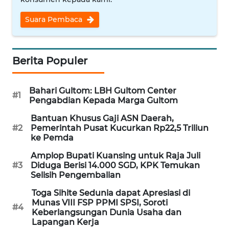
Informasi
Suara Pembaca
INDEKS
BERITA
Berita Populer
KONTAK
KAMI
Bahari Gultom: LBH Gultom Center
#1
Pengabdian Kepada Marga Gultom
INFO
IKLAN
Bantuan Khusus Gaji ASN Daerah,
#2
Pemerintah Pusat Kucurkan Rp22,5 Triliun
ke Pemda
TENTANG
KAMI
Amplop Bupati Kuansing untuk Raja Juli
#3
Diduga Berisi 14.000 SGD, KPK Temukan
Selisih Pengembalian
PEDOMAN
MEDIA
Toga Sihite Sedunia dapat Apresiasi di
SIBER
Munas VIII FSP PPMI SPSI, Soroti
#4
Keberlangsungan Dunia Usaha dan
Lapangan Kerja
REDAKSI