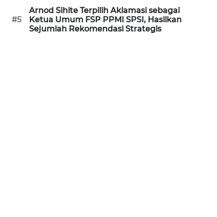
Arnod Sihite Terpilih Aklamasi sebagai
#5
Ketua Umum FSP PPMI SPSI, Hasilkan
KARIR
Sejumlah Rekomendasi Strategis
DISCLAIMER
Wahana
News
Regional
WN
SUMUT
WN
JAKARTA
WN
JABAR