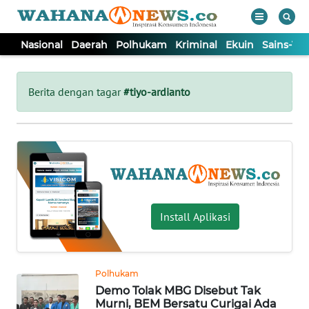
Nasional
Daerah
Polhukam
Kriminal
Ekuin
Sains-Te
WAHANA
Tutup
TV
Berita dengan tagar
#tiyo-ardianto
NASIONAL
DAERAH
POLHUKAM
Install Aplikasi
KRIMINAL
Polhukam
EKUIN
Demo Tolak MBG Disebut Tak
Murni, BEM Bersatu Curigai Ada