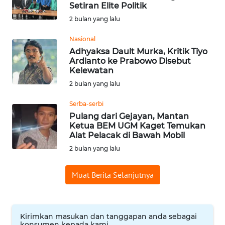
SAINS-TEKNO
Setiran Elite Politik
2 bulan yang lalu
KESEHATAN
Nasional
Adhyaksa Dault Murka, Kritik Tiyo
Ardianto ke Prabowo Disebut
INTERNASIONAL
Kelewatan
2 bulan yang lalu
SERBA-SERBI
Serba-serbi
Pulang dari Gejayan, Mantan
PENDIDIKAN
Ketua BEM UGM Kaget Temukan
Alat Pelacak di Bawah Mobil
OLAHRAGA
2 bulan yang lalu
OPINI
Muat Berita Selanjutnya
EDITORIAL
Kirimkan masukan dan tanggapan anda sebagai
konsumen kepada kami.