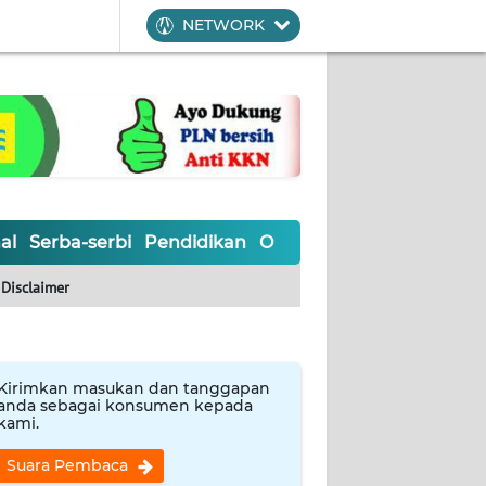
NETWORK
al
Serba-serbi
Pendidikan
Olahraga
Opini
Editoria
Disclaimer
Kirimkan masukan dan tanggapan
anda sebagai konsumen kepada
kami.
Suara Pembaca