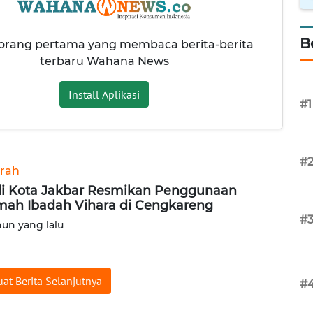
B
 orang pertama yang membaca berita-berita
terbaru Wahana News
Install Aplikasi
#1
#
rah
i Kota Jakbar Resmikan Penggunaan
ah Ibadah Vihara di Cengkareng
#
hun yang lalu
at Berita Selanjutnya
#