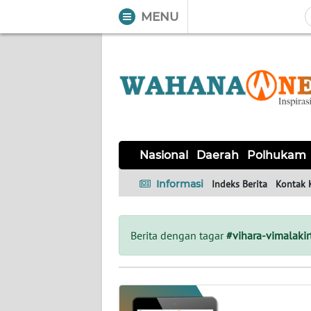
MENU
WAHANA
Tutup
TV
NASIONAL
DAERAH
POLHUKAM
KRIMINAL
EKUIN
SAINS-
KESEHATAN
INTERNASIONAL
Nasional
Daerah
Polhukam
TEKNO
Informasi
Indeks Berita
Kontak 
SERBA-
PENDIDIKAN
OLAHRAGA
OPINI
SERBI
Berita dengan tagar
#vihara-vimalakirt
EDITORIAL
Informasi