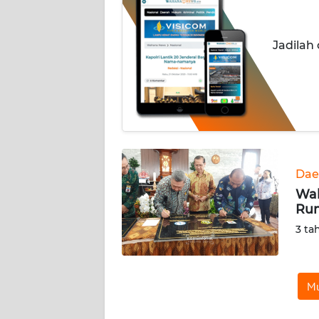
INDEKS
BERITA
Jadilah
KONTAK
KAMI
INFO
IKLAN
TENTANG
Dae
KAMI
Wal
Rum
PEDOMAN
3 ta
MEDIA
SIBER
Mu
REDAKSI