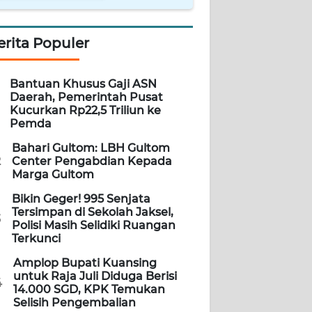
erita Populer
Bantuan Khusus Gaji ASN
Daerah, Pemerintah Pusat
Kucurkan Rp22,5 Triliun ke
Pemda
Bahari Gultom: LBH Gultom
2
Center Pengabdian Kepada
Marga Gultom
Bikin Geger! 995 Senjata
Tersimpan di Sekolah Jaksel,
3
Polisi Masih Selidiki Ruangan
Terkunci
Amplop Bupati Kuansing
untuk Raja Juli Diduga Berisi
4
14.000 SGD, KPK Temukan
Selisih Pengembalian