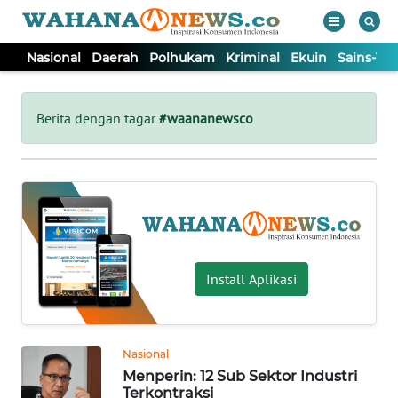
Nasional
Daerah
Polhukam
Kriminal
Ekuin
Sains-Te
WAHANA
Tutup
TV
Berita dengan tagar
#waananewsco
NASIONAL
DAERAH
POLHUKAM
Install Aplikasi
KRIMINAL
Nasional
EKUIN
Menperin: 12 Sub Sektor Industri
Terkontraksi