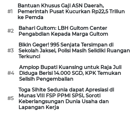
Informasi
Bantuan Khusus Gaji ASN Daerah,
#1
Pemerintah Pusat Kucurkan Rp22,5 Triliun
INDEKS
ke Pemda
BERITA
Bahari Gultom: LBH Gultom Center
#2
Pengabdian Kepada Marga Gultom
KONTAK
Bikin Geger! 995 Senjata Tersimpan di
KAMI
#3
Sekolah Jaksel, Polisi Masih Selidiki Ruangan
Terkunci
INFO
Amplop Bupati Kuansing untuk Raja Juli
IKLAN
#4
Diduga Berisi 14.000 SGD, KPK Temukan
Selisih Pengembalian
TENTANG
Toga Sihite Sedunia dapat Apresiasi di
KAMI
Munas VIII FSP PPMI SPSI, Soroti
#5
Keberlangsungan Dunia Usaha dan
PEDOMAN
Lapangan Kerja
MEDIA
SIBER
REDAKSI