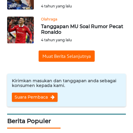
SAINS-TEKNO
4 tahun yang lalu
KESEHATAN
Olahraga
Tanggapan MU Soal Rumor Pecat
Ronaldo
INTERNASIONAL
4 tahun yang lalu
SERBA-SERBI
Muat Berita Selanjutnya
PENDIDIKAN
Kirimkan masukan dan tanggapan anda sebagai
konsumen kepada kami.
OLAHRAGA
Suara Pembaca
OPINI
EDITORIAL
Berita Populer