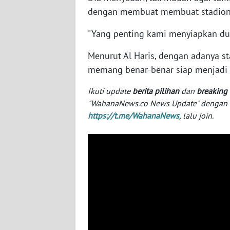
SERAMBI
dengan membuat membuat stadion, s
"Yang penting kami menyiapkan dulu
WN
JAMBI
Menurut Al Haris, dengan adanya s
memang benar-benar siap menjadi
WN
SULTRA
Ikuti update
berita pilihan
dan
breaking
"WahanaNews.co News Update" dengan ins
WN
https://t.me/WahanaNews
, lalu join.
NTB
WN
SULTENG
WN
SULBAR
WN