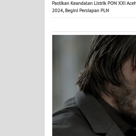
KALTARA
Pastikan Keandalan Listrik PON XXI Ac
2024, Begini Persiapan PLN
WN
KALSEL
WN
KALTIM
WN
SULSEL
WN
GORONTALO
WN
SULUT
WN
MALUKU