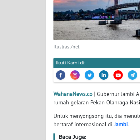
KARIR
DISCLAIMER
Wahana
News
Ilustrasi/net.
Regional
Ikuti Kami di:
WN
SUMUT
WN
JAKARTA
WahanaNews.co
|
Gubernur Jambi Al
rumah gelaran Pekan Olahraga Nasi
WN
Untuk menyongsong itu, dia menu
JABAR
bertaraf internasional di
Jambi
.
WN
Baca Juga:
BANTEN