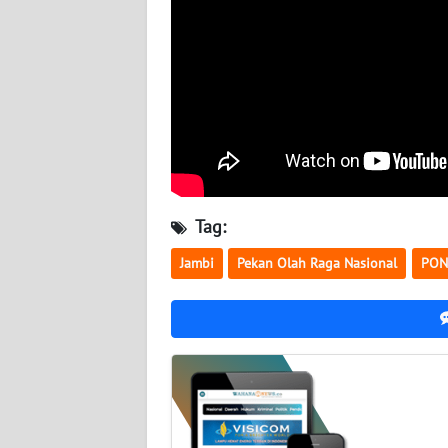
BABEL
WN
SUMBAR
WN
SUMSEL
WN
Tag:
BENGKULU
Jambi
Pekan Olah Raga Nasional
PON
WN
LAMPUNG
WN
JATENG
WN