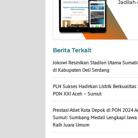
NUSANTARA
Jadilah
WN
JOGJA
WN
JATIM
Berita Terkait
Jokowi Resmikan Stadion Utama Sumatr
WN
di Kabupaten Deli Serdang
BALI
PLN Sukses Hadirkan Listrik Berkualitas
WN
KALBAR
PON XXI Aceh – Sumut
WN
Prestasi Atlet Kota Depok di PON 2024 A
KALTENG
Sumut: Sumbang Medali Lengkapi Jawa 
Raih Juara Umum
WN