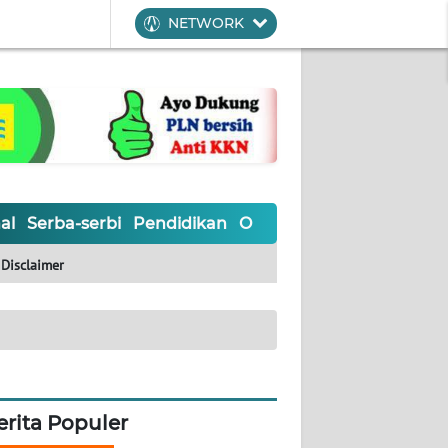
NETWORK
al
Serba-serbi
Pendidikan
Olahraga
Opini
Editoria
Disclaimer
erita Populer