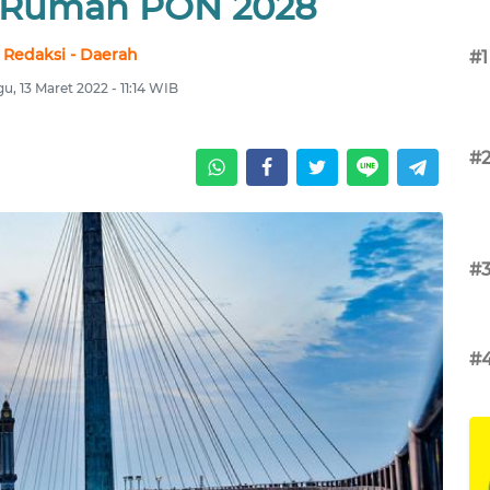
n Rumah PON 2028
Redaksi - Daerah
#1
u, 13 Maret 2022 - 11:14 WIB
#
#
#