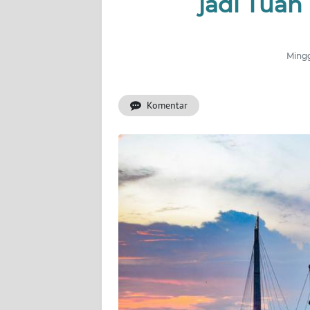
jadi Tua
INDEKS
BERITA
Mingg
KONTAK
KAMI
Komentar
INFO
IKLAN
TENTANG
KAMI
PEDOMAN
MEDIA
SIBER
REDAKSI