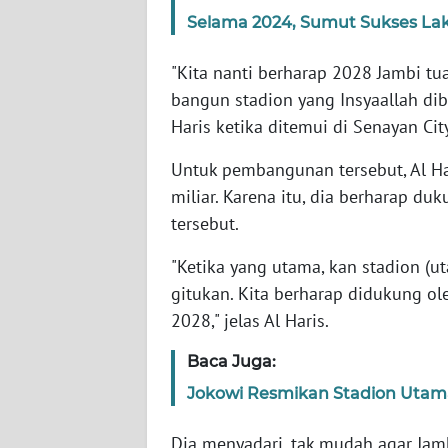
Selama 2024, Sumut Sukses La
WN
"Kita nanti berharap 2028 Jambi tu
NTT
bangun stadion yang Insyaallah diba
WN
Haris ketika ditemui di Senayan City
KEPRI
Untuk pembangunan tersebut, Al H
miliar. Karena itu, dia berharap 
WN
PAPUA
tersebut.
"Ketika yang utama, kan stadion (u
WN
gitukan. Kita berharap didukung o
PAPUA
BARAT
2028," jelas Al Haris.
Baca Juga:
WN
RIAU
Jokowi Resmikan Stadion Utam
WN
Dia menyadari, tak mudah agar Jam