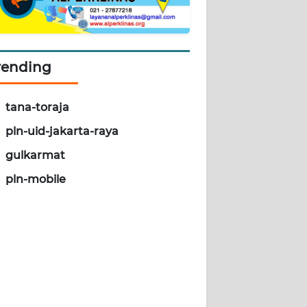
rending
tana-toraja
pln-uid-jakarta-raya
gulkarmat
pln-mobile