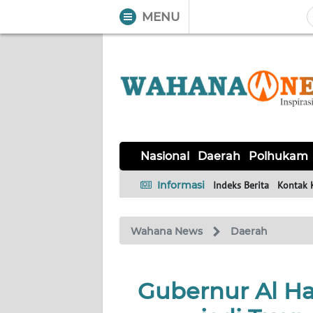
MENU
WAHANA
Tutup
TV
NASIONAL
DAERAH
POLHUKAM
KRIMINAL
EKUIN
SAINS-
KESEHATAN
INTERNASIONAL
Nasional
Daerah
Polhukam
TEKNO
Informasi
Indeks Berita
Kontak 
SERBA-
PENDIDIKAN
OLAHRAGA
OPINI
SERBI
Wahana News
Daerah
EDITORIAL
Gubernur Al Ha
Informasi