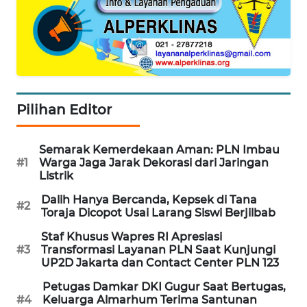
WAHANA
DESA
WISATA
LAPAK
WAHANA
Pilihan Editor
Wahana
Network
Semarak Kemerdekaan Aman: PLN Imbau
#1
Warga Jaga Jarak Dekorasi dari Jaringan
Listrik
KONSUMEN
LISTRIK
Dalih Hanya Bercanda, Kepsek di Tana
#2
Toraja Dicopot Usai Larang Siswi Berjilbab
MASYARAKAT
Staf Khusus Wapres RI Apresiasi
KELISTRIKAN
#3
Transformasi Layanan PLN Saat Kunjungi
UP2D Jakarta dan Contact Center PLN 123
WALINKI
Petugas Damkar DKI Gugur Saat Bertugas,
ID
#4
Keluarga Almarhum Terima Santunan