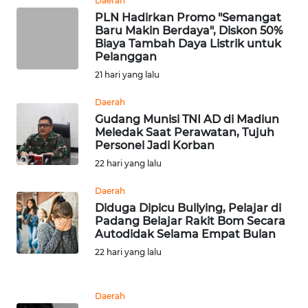
Daerah
Wahana
PLN Hadirkan Promo "Semangat
Media
Baru Makin Berdaya", Diskon 50%
Group
Biaya Tambah Daya Listrik untuk
Pelanggan
WAHANA
21 hari yang lalu
NEWS
Daerah
Gudang Munisi TNI AD di Madiun
WAHANA
Meledak Saat Perawatan, Tujuh
TANI
Personel Jadi Korban
22 hari yang lalu
WAHANA
ADVOKAT
Daerah
Diduga Dipicu Bullying, Pelajar di
Padang Belajar Rakit Bom Secara
WAHANA
Autodidak Selama Empat Bulan
INFRASTRUKTUR
22 hari yang lalu
WAHANA
KONSUMEN
Daerah