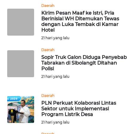
Daerah
WN
Kirim Pesan Maaf ke Istri, Pria
NATUNA
Berinisial WH Ditemukan Tewas
dengan Luka Tembak di Kamar
Hotel
WN
BINTAN
21 hari yang lalu
Daerah
WN
Sopir Truk Galon Diduga Penyebab
MANDALIKA
Tabrakan di Sibolangit Ditahan
Polisi
WN
21 hari yang lalu
LIKUPANG
Daerah
WN
PLN Perkuat Kolaborasi Lintas
LABUANBAJO
Sektor untuk Implementasi
Program Listrik Desa
WN
21 hari yang lalu
BORNEO