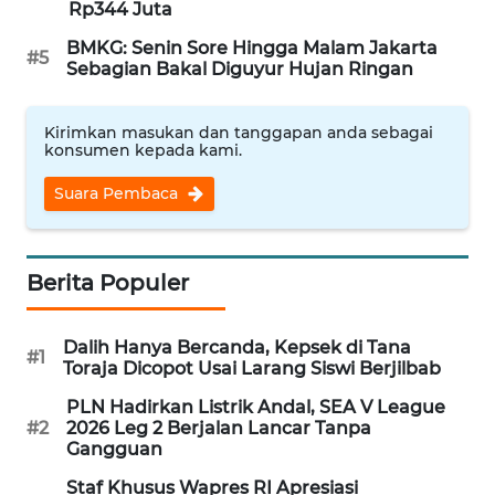
Rp344 Juta
MAWAKA
BMKG: Senin Sore Hingga Malam Jakarta
#5
ID
Sebagian Bakal Diguyur Hujan Ringan
MARTABAT
Kirimkan masukan dan tanggapan anda sebagai
NET
konsumen kepada kami.
Suara Pembaca
PLN
WATCH
Berita Populer
MKLI
LPKKI
Dalih Hanya Bercanda, Kepsek di Tana
#1
Toraja Dicopot Usai Larang Siswi Berjilbab
LKKI
PLN Hadirkan Listrik Andal, SEA V League
#2
2026 Leg 2 Berjalan Lancar Tanpa
Gangguan
KOPEKLIN
Staf Khusus Wapres RI Apresiasi