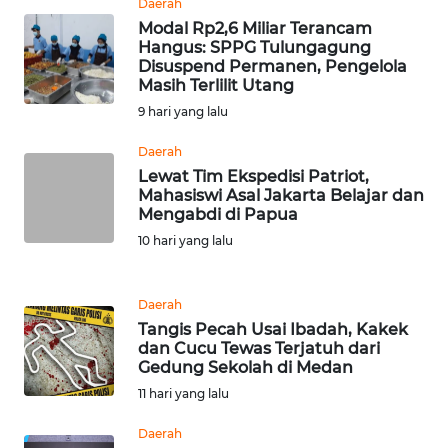
Daerah
TAPANULI
Modal Rp2,6 Miliar Terancam
TENGAH
Hangus: SPPG Tulungagung
Disuspend Permanen, Pengelola
Masih Terlilit Utang
WN DELI
9 hari yang lalu
SERDANG
Daerah
WN
Lewat Tim Ekspedisi Patriot,
TEBING
Mahasiswi Asal Jakarta Belajar dan
TINGGI
Mengabdi di Papua
10 hari yang lalu
WN
PAKPAK
Daerah
Tangis Pecah Usai Ibadah, Kakek
WN
dan Cucu Tewas Terjatuh dari
KARAWANG
Gedung Sekolah di Medan
11 hari yang lalu
WN
BEKASI
Daerah