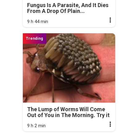
Fungus Is A Parasite, And It Dies
WN
From A Drop Of Plain...
BANTEN
9 h 44 min
WN
NTT
WN
KEPRI
WN
PAPUA
WN
PAPUA
The Lump of Worms Will Come
BARAT
Out of You in The Morning. Try it
WN
9 h 2 min
RIAU