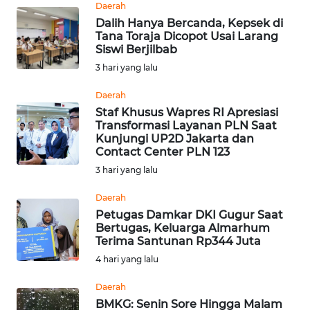
Daerah
WN
Dalih Hanya Bercanda, Kepsek di
Tana Toraja Dicopot Usai Larang
SERAMBI
Siswi Berjilbab
3 hari yang lalu
WN
JAMBI
Daerah
Staf Khusus Wapres RI Apresiasi
WN
Transformasi Layanan PLN Saat
Kunjungi UP2D Jakarta dan
SULTRA
Contact Center PLN 123
3 hari yang lalu
WN
NTB
Daerah
Petugas Damkar DKI Gugur Saat
WN
Bertugas, Keluarga Almarhum
Terima Santunan Rp344 Juta
SULTENG
4 hari yang lalu
WN
Daerah
SULBAR
BMKG: Senin Sore Hingga Malam