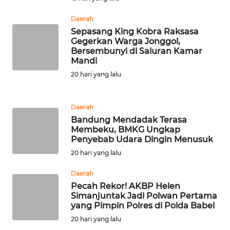
WN
PRIANGAN
Daerah
TIMUR
Sepasang King Kobra Raksasa
Gegerkan Warga Jonggol,
Bersembunyi di Saluran Kamar
WN
Mandi
SEMARANG
20 hari yang lalu
WN
SOLO
Daerah
Bandung Mendadak Terasa
Membeku, BMKG Ungkap
WN
Penyebab Udara Dingin Menusuk
BOROBUDUR
20 hari yang lalu
WN
Daerah
MADURA
Pecah Rekor! AKBP Helen
Simanjuntak Jadi Polwan Pertama
yang Pimpin Polres di Polda Babel
WN
SURABAYA
20 hari yang lalu