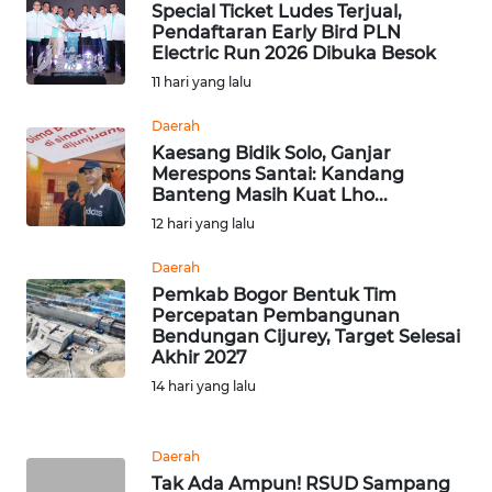
Special Ticket Ludes Terjual,
Pendaftaran Early Bird PLN
WN
Electric Run 2026 Dibuka Besok
BOGOR
11 hari yang lalu
WN
Daerah
DEPOK
Kaesang Bidik Solo, Ganjar
Merespons Santai: Kandang
Banteng Masih Kuat Lho...
WN
TAPANULI
12 hari yang lalu
UTARA
Daerah
Pemkab Bogor Bentuk Tim
WN
Percepatan Pembangunan
SAMOSIR
Bendungan Cijurey, Target Selesai
Akhir 2027
WN
14 hari yang lalu
PADANG
LAWAS
Daerah
Tak Ada Ampun! RSUD Sampang