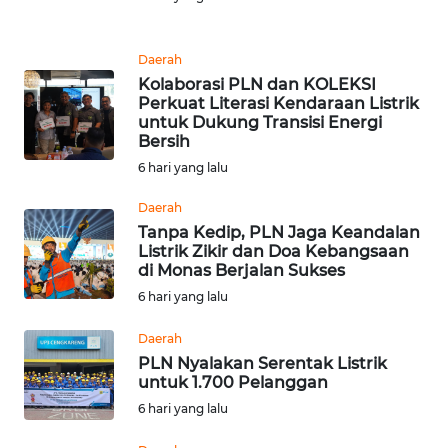
WN
MALUKU
Daerah
Kolaborasi PLN dan KOLEKSI
WN
Perkuat Literasi Kendaraan Listrik
MALUT
untuk Dukung Transisi Energi
Bersih
WN
6 hari yang lalu
DAIRI
Daerah
Tanpa Kedip, PLN Jaga Keandalan
WN
Listrik Zikir dan Doa Kebangsaan
DANAU
di Monas Berjalan Sukses
TOBA
6 hari yang lalu
WN
Daerah
NIAS
PLN Nyalakan Serentak Listrik
untuk 1.700 Pelanggan
WN
6 hari yang lalu
LANGKAT