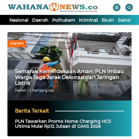
Nasional
Daerah
Polhukam
Kriminal
Ekuin
Sains-Te
WAHANA
Tutup
TV
DAERAH
NASIONAL
Semarak Kemerdekaan Aman: PLN Imbau
DAERAH
Warga Jaga Jarak Dekorasi dari Jaringan
Listrik
POLHUKAM
Daerah
|
1 hari yang lalu
KRIMINAL
Berita Terkait
PLN Tawarkan Promo Home Charging HCS
EKUIN
Ultima Mulai Rp12 Jutaan di GIIAS 2026