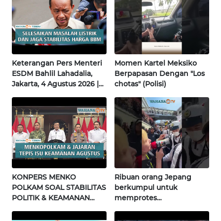
WN
NUSANTARA
WN
JOGJA
Keterangan Pers Menteri
Momen Kartel Meksiko
ESDM Bahlil Lahadalia,
Berpapasan Dengan "Los
Jakarta, 4 Agustus 2026 |
chotas" (Polisi)
WN
Wahana Terkini
JATIM
WN
BALI
WN
KALBAR
KONPERS MENKO
Ribuan orang Jepang
POLKAM SOAL STABILITAS
berkumpul untuk
WN
POLITIK & KEAMANAN
memprotes
KALTENG
NASIONAL | Wahana
pembangunan masjid
Terkini
pertama di Fujisawa