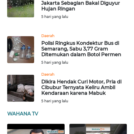
Jakarta Sebagian Bakal Diguyur
WN
Hujan Ringan
BABEL
5 hari yang lalu
WN
Daerah
SUMBAR
Polisi Ringkus Kondektur Bus di
Semarang, Sabu 3,77 Gram
WN
Ditemukan dalam Botol Permen
SUMSEL
5 hari yang lalu
Daerah
WN
BENGKULU
Dikira Hendak Curi Motor, Pria di
Cibubur Ternyata Keliru Ambil
Kendaraan karena Mabuk
WN
5 hari yang lalu
LAMPUNG
WAHANA TV
WN
JATENG