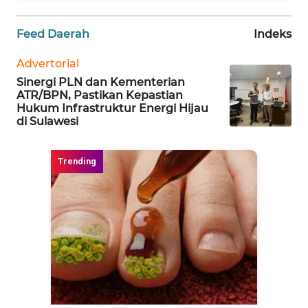
KARIR
Feed Daerah
Indeks
Advertorial
DISCLAIMER
Sinergi PLN dan Kementerian
ATR/BPN, Pastikan Kepastian
Wahana
Hukum Infrastruktur Energi Hijau
News
di Sulawesi
Regional
WN
SUMUT
WN
JAKARTA
WN
JABAR