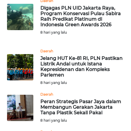
Daerah
Digagas PLN UID Jakarta Raya,
WN
Program Konservasi Pulau Sabira
TAPANULI
Raih Predikat Platinum di
SELATAN
Indonesia Green Awards 2026
8 hari yang lalu
WN
TANJUNG
LESUNG
Daerah
Jelang HUT Ke-81 RI, PLN Pastikan
Listrik Andal untuk Istana
WN
Kepresidenan dan Kompleks
KARO
Parlemen
8 hari yang lalu
WN
SIMALUNGUN
Daerah
Peran Strategis Pasar Jaya dalam
Membangun Gerakan Jakarta
WN
Tanpa Plastik Sekali Pakai
LABUHANBATU
8 hari yang lalu
WN