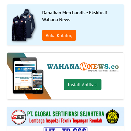
SAINS-TEKNO
Dapatkan Merchandise Eksklusif
KESEHATAN
Wahana News
Buka Katalog
INTERNASIONAL
SERBA-SERBI
PENDIDIKAN
Install Aplikasi
OLAHRAGA
OPINI
EDITORIAL