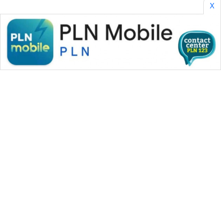
X
WAHANA MEDIA GROUP
|
|
|
WAHANA NEWS co
WAHANA TANI
WAHANA ADVOKAT
|
|
WAHANA INFRASTRUKTUR
WAHANA KONSUMEN