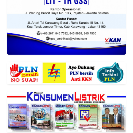
Informasi
INDEKS
BERITA
KONTAK
KAMI
INFO
IKLAN
TENTANG
KAMI
PEDOMAN
MEDIA
SIBER
REDAKSI