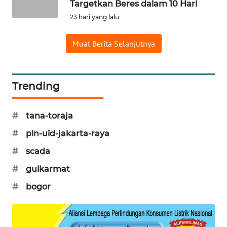
Targetkan Beres dalam 10 Hari
WAHANA
23 hari yang lalu
SPORT
Muat Berita Selanjutnya
WAHANA
UMKM
Trending
WAHANA
SELEB
#
tana-toraja
WAHANA
#
pln-uid-jakarta-raya
PERSONA
#
scada
WAHANA
#
gulkarmat
OTOMOTIF
#
bogor
WAHANA
HEALTH