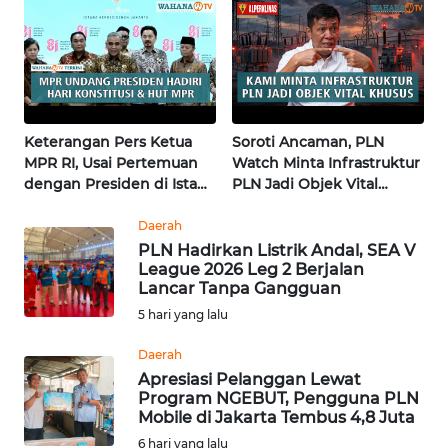
WN
KALTARA
WN
KALSEL
Keterangan Pers Ketua
Soroti Ancaman, PLN
MPR RI, Usai Pertemuan
Watch Minta Infrastruktur
WN
dengan Presiden di Istana
PLN Jadi Objek Vital
KALTIM
| Wahana Terkini
Khusus | Alperklinas
Research
Daerah
WN
PLN Hadirkan Listrik Andal, SEA V
SULSEL
League 2026 Leg 2 Berjalan
Lancar Tanpa Gangguan
5 hari yang lalu
WN
GORONTALO
Daerah
Apresiasi Pelanggan Lewat
WN
Program NGEBUT, Pengguna PLN
SULUT
Mobile di Jakarta Tembus 4,8 Juta
6 hari yang lalu