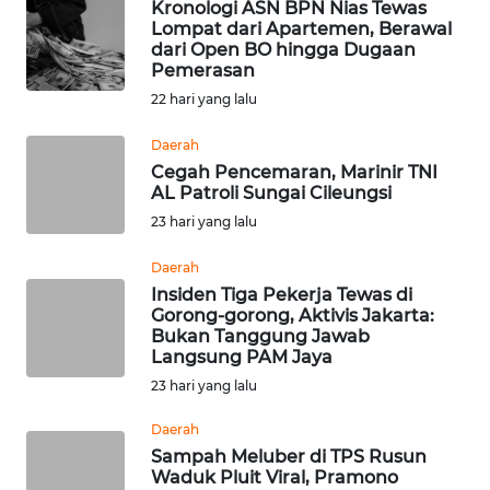
Kronologi ASN BPN Nias Tewas
Lompat dari Apartemen, Berawal
WAHANA
dari Open BO hingga Dugaan
LISTRIK
Pemerasan
22 hari yang lalu
WAHANA
TRAVEL
Daerah
Cegah Pencemaran, Marinir TNI
AL Patroli Sungai Cileungsi
WAHANA
TV
23 hari yang lalu
Daerah
WAHANANEWS
Insiden Tiga Pekerja Tewas di
ID
Gorong-gorong, Aktivis Jakarta:
Bukan Tanggung Jawab
WAHANANEWS
Langsung PAM Jaya
CO ID
23 hari yang lalu
Daerah
WAHANANEWS
Sampah Meluber di TPS Rusun
NET
Waduk Pluit Viral, Pramono