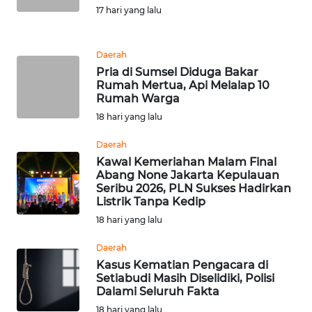
17 hari yang lalu
WN
INDRAMAYU
Daerah
WN
Pria di Sumsel Diduga Bakar
KUNINGAN
Rumah Mertua, Api Melalap 10
Rumah Warga
WN
18 hari yang lalu
MAJALENGKA
Daerah
Kawal Kemeriahan Malam Final
WN
Abang None Jakarta Kepulauan
SUBANG
Seribu 2026, PLN Sukses Hadirkan
Listrik Tanpa Kedip
WN
18 hari yang lalu
SUKABUMI
Daerah
Kasus Kematian Pengacara di
WN
Setiabudi Masih Diselidiki, Polisi
PURWAKARTA
Dalami Seluruh Fakta
18 hari yang lalu