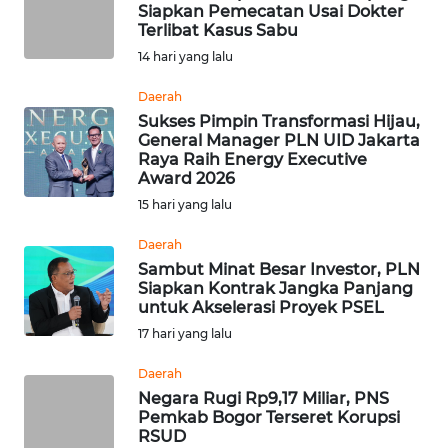
WN
Siapkan Pemecatan Usai Dokter
SUMEDANG
Terlibat Kasus Sabu
14 hari yang lalu
WN
CIANJUR
Daerah
Sukses Pimpin Transformasi Hijau,
General Manager PLN UID Jakarta
WN
Raya Raih Energy Executive
KEPULAUAN
Award 2026
SERIBU
15 hari yang lalu
WN
Daerah
TANGERANG
Sambut Minat Besar Investor, PLN
Siapkan Kontrak Jangka Panjang
untuk Akselerasi Proyek PSEL
WN
17 hari yang lalu
BINJAI
Daerah
WN
Negara Rugi Rp9,17 Miliar, PNS
CIREBON
Pemkab Bogor Terseret Korupsi
RSUD