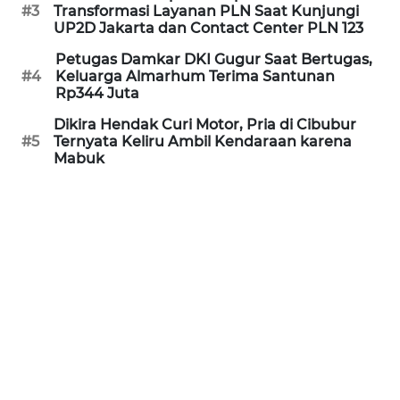
#3
Transformasi Layanan PLN Saat Kunjungi
PORTAL
UP2D Jakarta dan Contact Center PLN 123
KONSUMEN
Petugas Damkar DKI Gugur Saat Bertugas,
#4
Keluarga Almarhum Terima Santunan
FORWAMKI
Rp344 Juta
Dikira Hendak Curi Motor, Pria di Cibubur
ALPERKLINAS
#5
Ternyata Keliru Ambil Kendaraan karena
Mabuk
FORJASIDA
TAMBANG
NEWS
SITUNGIR
NEWS
SIDIKALANG
NEWS