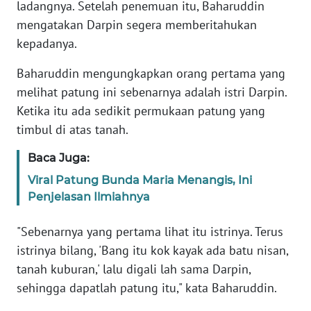
ladangnya. Setelah penemuan itu, Baharuddin
mengatakan Darpin segera memberitahukan
KARIR
kepadanya.
DISCLAIMER
Baharuddin mengungkapkan orang pertama yang
melihat patung ini sebenarnya adalah istri Darpin.
Wahana
Ketika itu ada sedikit permukaan patung yang
News
timbul di atas tanah.
Regional
Baca Juga:
WN
Viral Patung Bunda Maria Menangis, Ini
SUMUT
Penjelasan Ilmiahnya
WN
"Sebenarnya yang pertama lihat itu istrinya. Terus
JAKARTA
istrinya bilang, 'Bang itu kok kayak ada batu nisan,
tanah kuburan,' lalu digali lah sama Darpin,
WN
JABAR
sehingga dapatlah patung itu," kata Baharuddin.