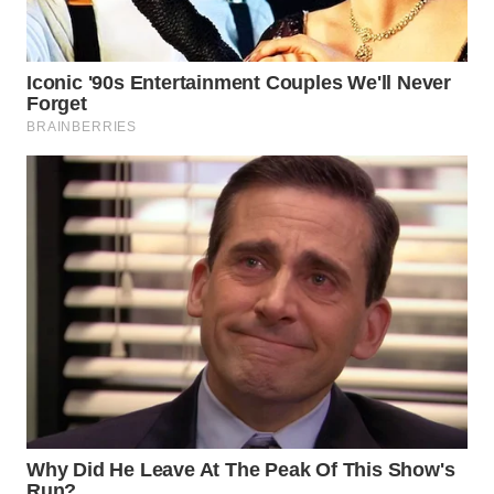
WN
SUMEDANG
WN
CIANJUR
WN
KEPULAUAN
SERIBU
WN
TANGERANG
WN
BINJAI
WN
CIREBON