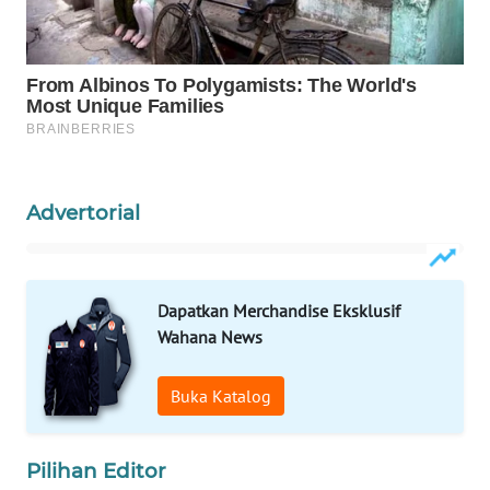
Wahana
Media
Group
WAHANA
NEWS
WAHANA
Advertorial
TANI
WAHANA
ADVOKAT
Dapatkan Merchandise Eksklusif
Wahana News
WAHANA
INFRASTRUKTUR
Buka Katalog
WAHANA
KONSUMEN
Pilihan Editor