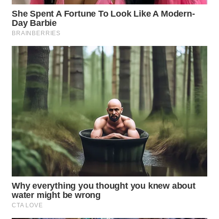
WN
MALUKU
WN
MALUT
WN
DAIRI
WN
DANAU
TOBA
WN
NIAS
WN
LANGKAT