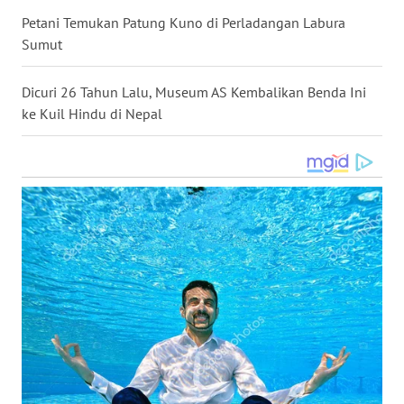
Petani Temukan Patung Kuno di Perladangan Labura
WN
NUSANTARA
Sumut
WN
Dicuri 26 Tahun Lalu, Museum AS Kembalikan Benda Ini
JOGJA
ke Kuil Hindu di Nepal
WN
JATIM
WN
BALI
WN
KALBAR
WN
KALTENG