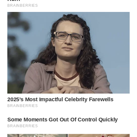
WN
INDRAMAYU
WN
KUNINGAN
WN
MAJALENGKA
WN
SUBANG
WN
SUKABUMI
WN
PURWAKARTA