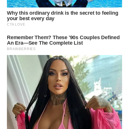
WN
KALTARA
WN
KALSEL
WN
KALTIM
WN
SULSEL
WN
GORONTALO
WN
SULUT