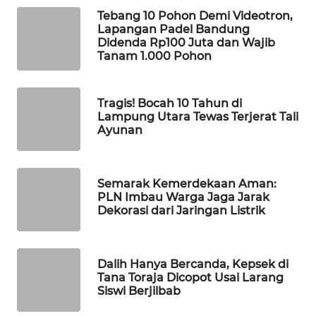
Tebang 10 Pohon Demi Videotron,
WAHANA
Lapangan Padel Bandung
LISTRIK
Didenda Rp100 Juta dan Wajib
Tanam 1.000 Pohon
WAHANA
TRAVEL
Tragis! Bocah 10 Tahun di
Lampung Utara Tewas Terjerat Tali
WAHANA
Ayunan
TV
WAHANANEWS
Semarak Kemerdekaan Aman:
ID
PLN Imbau Warga Jaga Jarak
Dekorasi dari Jaringan Listrik
WAHANANEWS
CO ID
Dalih Hanya Bercanda, Kepsek di
Tana Toraja Dicopot Usai Larang
WAHANANEWS
Siswi Berjilbab
NET