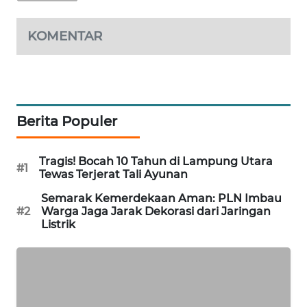
WAHANA
DESA
KOMENTAR
WISATA
LAPAK
WAHANA
Berita Populer
Wahana
Network
Tragis! Bocah 10 Tahun di Lampung Utara
#1
Tewas Terjerat Tali Ayunan
KONSUMEN
LISTRIK
Semarak Kemerdekaan Aman: PLN Imbau
#2
Warga Jaga Jarak Dekorasi dari Jaringan
Listrik
MASYARAKAT
KELISTRIKAN
WALINKI
ID