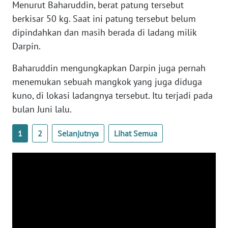
Menurut Baharuddin, berat patung tersebut
WN
berkisar 50 kg. Saat ini patung tersebut belum
BANTEN
dipindahkan dan masih berada di ladang milik
Darpin.
WN
NTT
Baharuddin mengungkapkan Darpin juga pernah
menemukan sebuah mangkok yang juga diduga
WN
KEPRI
kuno, di lokasi ladangnya tersebut. Itu terjadi pada
bulan Juni lalu.
WN
PAPUA
1
2
Selanjutnya
Lihat Semua
WN
PAPUA
BARAT
WN
RIAU