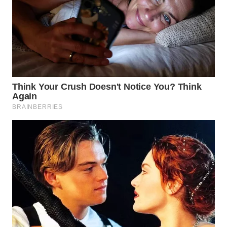
WN
BOGOR
WN
DEPOK
WN
TAPANULI
UTARA
WN
SAMOSIR
WN
PADANG
LAWAS