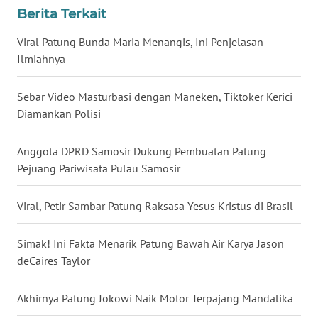
Berita Terkait
WN
BABEL
Viral Patung Bunda Maria Menangis, Ini Penjelasan
Ilmiahnya
WN
SUMBAR
Sebar Video Masturbasi dengan Maneken, Tiktoker Kerici
Diamankan Polisi
WN
SUMSEL
Anggota DPRD Samosir Dukung Pembuatan Patung
Pejuang Pariwisata Pulau Samosir
WN
BENGKULU
Viral, Petir Sambar Patung Raksasa Yesus Kristus di Brasil
WN
Simak! Ini Fakta Menarik Patung Bawah Air Karya Jason
LAMPUNG
deCaires Taylor
WN
Akhirnya Patung Jokowi Naik Motor Terpajang Mandalika
JATENG