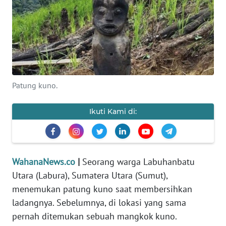
SAINS-TEKNO
KESEHATAN
INTERNASIONAL
Patung kuno.
SERBA-SERBI
Ikuti Kami di:
PENDIDIKAN
OLAHRAGA
WahanaNews.co
|
Seorang warga Labuhanbatu
OPINI
Utara (Labura), Sumatera Utara (Sumut),
menemukan patung kuno saat membersihkan
ladangnya. Sebelumnya, di lokasi yang sama
EDITORIAL
pernah ditemukan sebuah mangkok kuno.