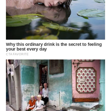
WN
NATUNA
WN
BINTAN
WN
MANDALIKA
WN
LIKUPANG
WN
LABUANBAJO
WN
BORNEO