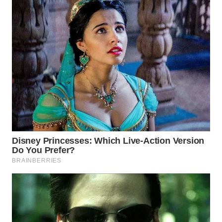
WN
TAPANULI
SELATAN
WN
TANJUNG
LESUNG
WN
KARO
WN
SIMALUNGUN
WN
LABUHANBATU
WN