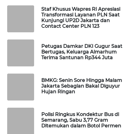
WAHANA
Staf Khusus Wapres RI Apresiasi
SPORT
Transformasi Layanan PLN Saat
Kunjungi UP2D Jakarta dan
Contact Center PLN 123
WAHANA
UMKM
Petugas Damkar DKI Gugur Saat
Bertugas, Keluarga Almarhum
WAHANA
Terima Santunan Rp344 Juta
SELEB
WAHANA
BMKG: Senin Sore Hingga Malam
PERSONA
Jakarta Sebagian Bakal Diguyur
Hujan Ringan
WAHANA
OTOMOTIF
Polisi Ringkus Kondektur Bus di
WAHANA
Semarang, Sabu 3,77 Gram
HEALTH
Ditemukan dalam Botol Permen