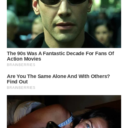
TAPANULI
TENGAH
WN DELI
SERDANG
WN
TEBING
TINGGI
WN
PAKPAK
WN
KARAWANG
WN
BEKASI