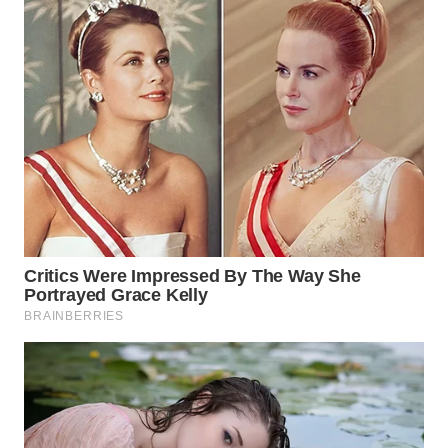
WN
PRIANGAN
TIMUR
WN
SEMARANG
WN
SOLO
WN
BOROBUDUR
WN
MADURA
WN
SURABAYA