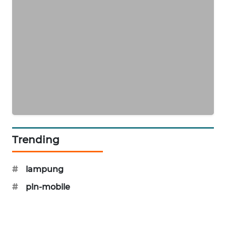
MAWAKA
ID
MARTABAT
NET
PLN
WATCH
MKLI
Trending
LPKKI
#
lampung
LKKI
#
pln-mobile
KOPEKLIN