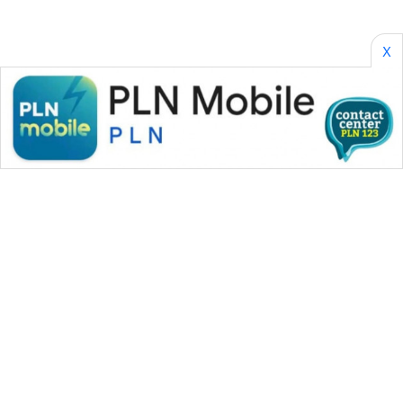
SONYA
ASA
NEWS
X
WAHANA MEDIA GROUP
|
|
|