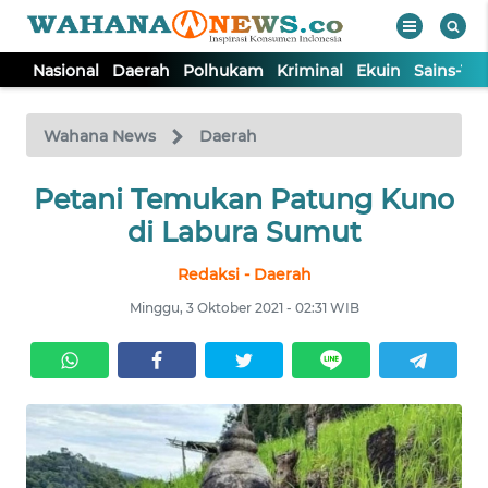
Nasional
Daerah
Polhukam
Kriminal
Ekuin
Sains-Te
WAHANA
Tutup
TV
Wahana News
Daerah
NASIONAL
Petani Temukan Patung Kuno
di Labura Sumut
DAERAH
Redaksi - Daerah
Minggu, 3 Oktober 2021 - 02:31 WIB
POLHUKAM
KRIMINAL
EKUIN