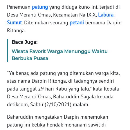
Informasi
Penemuan
patung
yang diduga kuno ini, terjadi di
Desa Meranti Omas, Kecamatan Na IX-X,
Labura
,
INDEKS
BERITA
Sumut
. Ditemukan seorang
petani
bernama Darpin
Ritonga.
KONTAK
Baca Juga:
KAMI
Wisata Favorit Warga Menunggu Waktu
INFO
Berbuka Puasa
IKLAN
"Ya benar, ada patung yang ditemukan warga kita,
TENTANG
atas nama Darpin Ritonga, di ladangnya sendiri
KAMI
pada tanggal 29 hari Rabu yang lalu," kata Kepala
Desa Meranti Omas, Baharuddin Sagala kepada
PEDOMAN
detikcom, Sabtu (2/10/2021) malam.
MEDIA
SIBER
Baharuddin mengatakan Darpin menemukan
patung ini ketika hendak menanam sawit di
REDAKSI