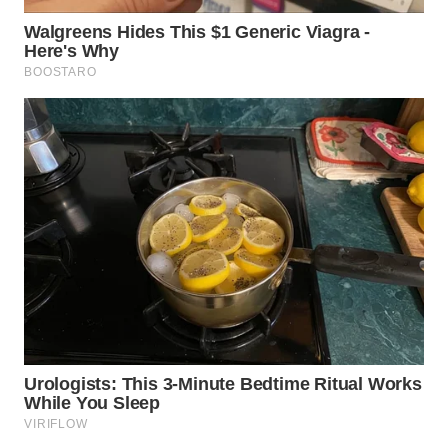
TAPANULI
TENGAH
WN DELI
SERDANG
WN
TEBING
TINGGI
WN
PAKPAK
WN
KARAWANG
WN
BEKASI