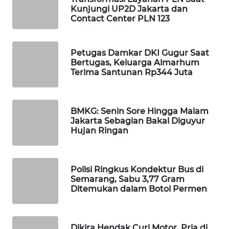
Kunjungi UP2D Jakarta dan
WAHANA
Contact Center PLN 123
LISTRIK
Petugas Damkar DKI Gugur Saat
WAHANA
Bertugas, Keluarga Almarhum
TRAVEL
Terima Santunan Rp344 Juta
WAHANA
TV
BMKG: Senin Sore Hingga Malam
Jakarta Sebagian Bakal Diguyur
WAHANANEWS
Hujan Ringan
ID
WAHANANEWS
Polisi Ringkus Kondektur Bus di
CO ID
Semarang, Sabu 3,77 Gram
Ditemukan dalam Botol Permen
WAHANANEWS
NET
Dikira Hendak Curi Motor, Pria di