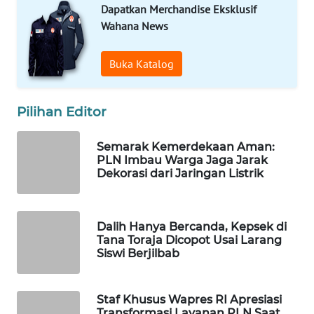
Dapatkan Merchandise Eksklusif
Wahana
Wahana News
Media
Group
Buka Katalog
WAHANA
NEWS
Pilihan Editor
WAHANA
TANI
Semarak Kemerdekaan Aman:
PLN Imbau Warga Jaga Jarak
Dekorasi dari Jaringan Listrik
WAHANA
ADVOKAT
Dalih Hanya Bercanda, Kepsek di
WAHANA
Tana Toraja Dicopot Usai Larang
INFRASTRUKTUR
Siswi Berjilbab
WAHANA
KONSUMEN
Staf Khusus Wapres RI Apresiasi
Transformasi Layanan PLN Saat