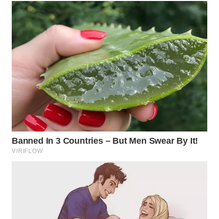
WN
BOGOR
WN
DEPOK
WN
TAPANULI
UTARA
WN
SAMOSIR
WN
PADANG
LAWAS