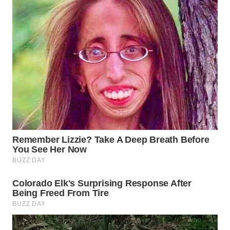
WN
PRIANGAN
TIMUR
WN
SEMARANG
WN
SOLO
WN
BOROBUDUR
WN
MADURA
WN
SURABAYA