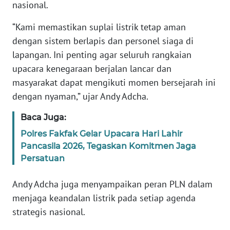
nasional.
WN
BANTEN
“Kami memastikan suplai listrik tetap aman
dengan sistem berlapis dan personel siaga di
WN
lapangan. Ini penting agar seluruh rangkaian
NTT
upacara kenegaraan berjalan lancar dan
masyarakat dapat mengikuti momen bersejarah ini
WN
KEPRI
dengan nyaman,” ujar Andy Adcha.
Baca Juga:
WN
PAPUA
Polres Fakfak Gelar Upacara Hari Lahir
Pancasila 2026, Tegaskan Komitmen Jaga
Persatuan
WN
PAPUA
BARAT
Andy Adcha juga menyampaikan peran PLN dalam
menjaga keandalan listrik pada setiap agenda
WN
strategis nasional.
RIAU