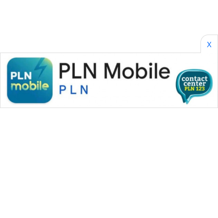
SONYA
ASA
NEWS
X
WAHANA MEDIA GROUP