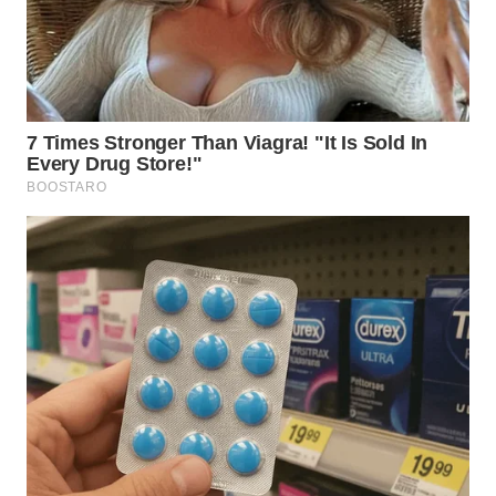
WN
TAPANULI
SELATAN
WN
TANJUNG
LESUNG
WN
KARO
WN
SIMALUNGUN
WN
LABUHANBATU
WN