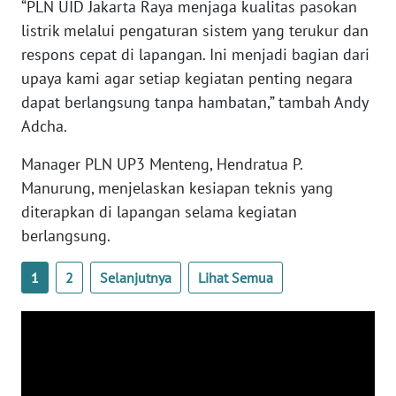
“PLN UID Jakarta Raya menjaga kualitas pasokan
listrik melalui pengaturan sistem yang terukur dan
WN
SERAMBI
respons cepat di lapangan. Ini menjadi bagian dari
upaya kami agar setiap kegiatan penting negara
WN
dapat berlangsung tanpa hambatan,” tambah Andy
JAMBI
Adcha.
WN
Manager PLN UP3 Menteng, Hendratua P.
SULTRA
Manurung, menjelaskan kesiapan teknis yang
diterapkan di lapangan selama kegiatan
WN
berlangsung.
NTB
1
2
Selanjutnya
Lihat Semua
WN
SULTENG
WN
SULBAR