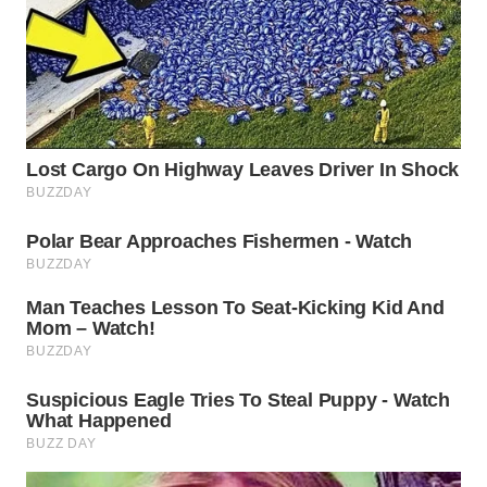
WN
INDRAMAYU
WN
KUNINGAN
WN
MAJALENGKA
WN
SUBANG
WN
SUKABUMI
WN
PURWAKARTA