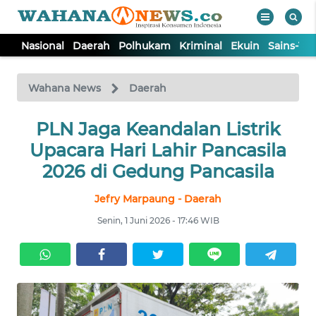
Nasional
Daerah
Polhukam
Kriminal
Ekuin
Sains-Te
WAHANA
Tutup
TV
Wahana News
Daerah
NASIONAL
PLN Jaga Keandalan Listrik
Upacara Hari Lahir Pancasila
DAERAH
2026 di Gedung Pancasila
Jefry Marpaung - Daerah
POLHUKAM
Senin, 1 Juni 2026 - 17:46 WIB
KRIMINAL
EKUIN