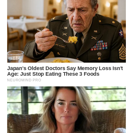
WN
MALUKU
WN
MALUT
WN
DAIRI
WN
DANAU
TOBA
WN
NIAS
WN
LANGKAT