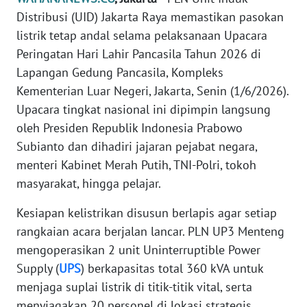
Informasi
Distribusi (UID) Jakarta Raya memastikan pasokan
listrik tetap andal selama pelaksanaan Upacara
INDEKS
BERITA
Peringatan Hari Lahir Pancasila Tahun 2026 di
Lapangan Gedung Pancasila, Kompleks
KONTAK
Kementerian Luar Negeri, Jakarta, Senin (1/6/2026).
KAMI
Upacara tingkat nasional ini dipimpin langsung
oleh Presiden Republik Indonesia Prabowo
INFO
Subianto dan dihadiri jajaran pejabat negara,
IKLAN
menteri Kabinet Merah Putih, TNI-Polri, tokoh
masyarakat, hingga pelajar.
TENTANG
KAMI
Kesiapan kelistrikan disusun berlapis agar setiap
rangkaian acara berjalan lancar. PLN UP3 Menteng
PEDOMAN
mengoperasikan 2 unit Uninterruptible Power
MEDIA
SIBER
Supply (
UPS
) berkapasitas total 360 kVA untuk
menjaga suplai listrik di titik-titik vital, serta
REDAKSI
menyiagakan 20 personel di lokasi strategis