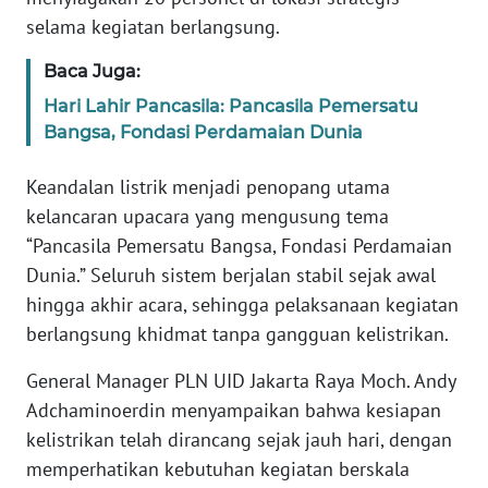
selama kegiatan berlangsung.
KARIR
Baca Juga:
Hari Lahir Pancasila: Pancasila Pemersatu
DISCLAIMER
Bangsa, Fondasi Perdamaian Dunia
Wahana
Keandalan listrik menjadi penopang utama
News
Regional
kelancaran upacara yang mengusung tema
“Pancasila Pemersatu Bangsa, Fondasi Perdamaian
WN
Dunia.” Seluruh sistem berjalan stabil sejak awal
SUMUT
hingga akhir acara, sehingga pelaksanaan kegiatan
berlangsung khidmat tanpa gangguan kelistrikan.
WN
JAKARTA
General Manager PLN UID Jakarta Raya Moch. Andy
Adchaminoerdin menyampaikan bahwa kesiapan
WN
kelistrikan telah dirancang sejak jauh hari, dengan
JABAR
memperhatikan kebutuhan kegiatan berskala