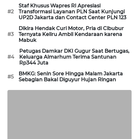
Staf Khusus Wapres RI Apresiasi
WAHANA
#2
Transformasi Layanan PLN Saat Kunjungi
DESA
UP2D Jakarta dan Contact Center PLN 123
WISATA
Dikira Hendak Curi Motor, Pria di Cibubur
#3
Ternyata Keliru Ambil Kendaraan karena
LAPAK
Mabuk
WAHANA
Petugas Damkar DKI Gugur Saat Bertugas,
#4
Keluarga Almarhum Terima Santunan
Wahana
Rp344 Juta
Network
BMKG: Senin Sore Hingga Malam Jakarta
#5
Sebagian Bakal Diguyur Hujan Ringan
KONSUMEN
LISTRIK
MASYARAKAT
KELISTRIKAN
WALINKI
ID