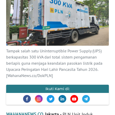
SAINS-TEKNO
KESEHATAN
INTERNASIONAL
SERBA-SERBI
Tampak salah satu Uninterruptible Power Supply (UPS)
berkapasitas 300 kVA dari total sistem pengamanan
PENDIDIKAN
berlapis guna menjaga keandalan pasokan listrik pada
Upacara Peringatan Hari Lahir Pancasila Tahun 2026.
OLAHRAGA
[WahanaNews.co/DokPLN]
OPINI
Ikuti Kami di:
EDITORIAL
WAHANANEWS.CO
, Jakarta -
PLN Unit Induk