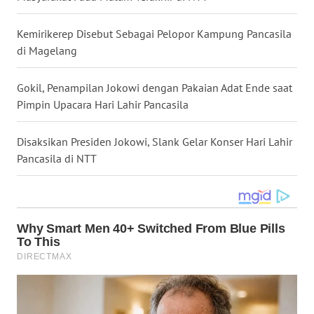
WN
KALTARA
Kemirikerep Disebut Sebagai Pelopor Kampung Pancasila
di Magelang
WN
KALSEL
Gokil, Penampilan Jokowi dengan Pakaian Adat Ende saat
Pimpin Upacara Hari Lahir Pancasila
WN
KALTIM
Disaksikan Presiden Jokowi, Slank Gelar Konser Hari Lahir
Pancasila di NTT
WN
SULSEL
WN
GORONTALO
WN
SULUT