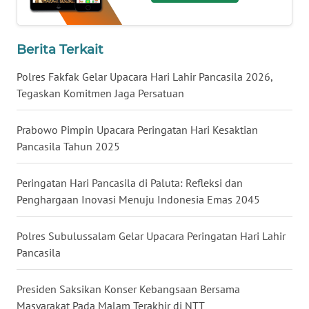
WN
NUSANTARA
Berita Terkait
WN
Polres Fakfak Gelar Upacara Hari Lahir Pancasila 2026,
JOGJA
Tegaskan Komitmen Jaga Persatuan
WN
Prabowo Pimpin Upacara Peringatan Hari Kesaktian
JATIM
Pancasila Tahun 2025
WN
Peringatan Hari Pancasila di Paluta: Refleksi dan
BALI
Penghargaan Inovasi Menuju Indonesia Emas 2045
WN
Polres Subulussalam Gelar Upacara Peringatan Hari Lahir
KALBAR
Pancasila
WN
KALTENG
Presiden Saksikan Konser Kebangsaan Bersama
Masyarakat Pada Malam Terakhir di NTT