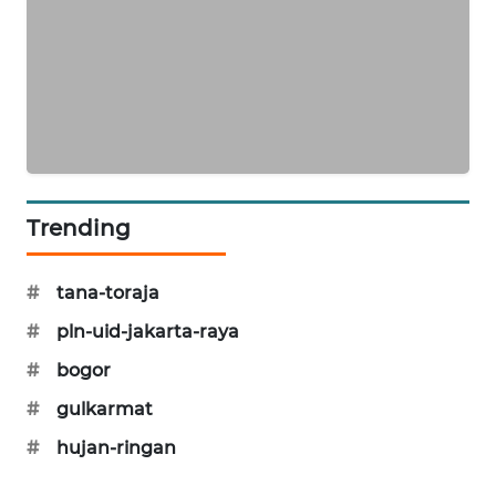
MAWAKA
ID
MARTABAT
NET
PLN
WATCH
Trending
MKLI
#
tana-toraja
#
pln-uid-jakarta-raya
LPKKI
#
bogor
LKKI
#
gulkarmat
#
hujan-ringan
KOPEKLIN