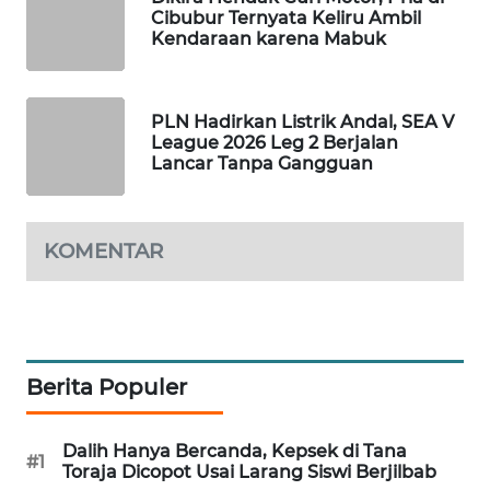
Cibubur Ternyata Keliru Ambil
WAHANA
Kendaraan karena Mabuk
SPORT
WAHANA
PLN Hadirkan Listrik Andal, SEA V
UMKM
League 2026 Leg 2 Berjalan
Lancar Tanpa Gangguan
WAHANA
SELEB
KOMENTAR
WAHANA
PERSONA
WAHANA
OTOMOTIF
Berita Populer
WAHANA
Dalih Hanya Bercanda, Kepsek di Tana
HEALTH
#1
Toraja Dicopot Usai Larang Siswi Berjilbab