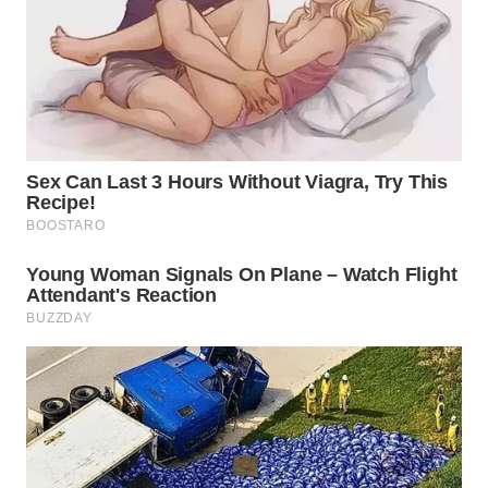
WN
SUMEDANG
WN
CIANJUR
WN
KEPULAUAN
SERIBU
WN
TANGERANG
WN
BINJAI
WN
CIREBON