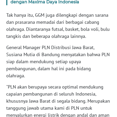
dengan Maxima Daya Indonesia
KARIR
Tak hanya itu, GGM juga dilengkapi dengan sarana
dan prasarana memadai dari berbagai cabang
DISCLAIMER
olahraga. Diantaranya futsal, basket, bola voli, bulu
tangkis dan beberapa olahraga lainnya.
Wahana
News
General Manager PLN Distribusi Jawa Barat,
Regional
Susiana Mutia di Bandung menyatakan bahwa PLN
siap dalam mendukung setiap upaya
WN
pembangunan, dalam hal ini pada bidang
SUMUT
olahraga.
WN
"PLN akan berupaya secara optimal mendukung
JAKARTA
capaian pembangunan di seluruh Indonesia,
khususnya Jawa Barat di segala bidang. Merupakan
WN
JABAR
tanggung jawab utama kami di PLN untuk
menyalurkan energi listrik dengan andal dan aman