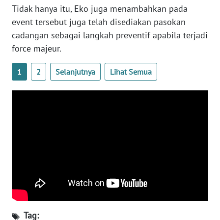
Tidak hanya itu, Eko juga menambahkan pada
WN
event tersebut juga telah disediakan pasokan
SERAMBI
cadangan sebagai langkah preventif apabila terjadi
force majeur.
WN
JAMBI
1
2
Selanjutnya
Lihat Semua
WN
SULTRA
WN
NTB
WN
SULTENG
WN
SULBAR
Tag: