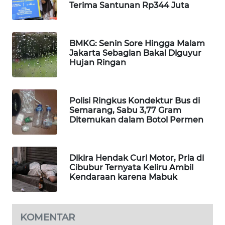
Terima Santunan Rp344 Juta
WAHANA
DESA
WISATA
BMKG: Senin Sore Hingga Malam
Jakarta Sebagian Bakal Diguyur
LAPAK
Hujan Ringan
WAHANA
Wahana
Polisi Ringkus Kondektur Bus di
Network
Semarang, Sabu 3,77 Gram
Ditemukan dalam Botol Permen
KONSUMEN
LISTRIK
Dikira Hendak Curi Motor, Pria di
Cibubur Ternyata Keliru Ambil
MASYARAKAT
Kendaraan karena Mabuk
KELISTRIKAN
WALINKI
ID
KOMENTAR