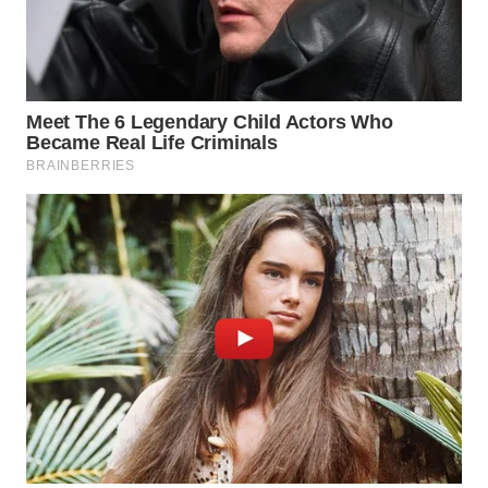
WN
TAPANULI
SELATAN
WN
TANJUNG
LESUNG
WN
KARO
WN
SIMALUNGUN
WN
LABUHANBATU
WN