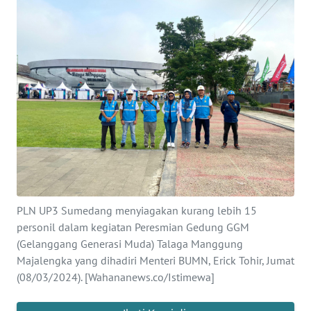
SAINS-TEKNO
KESEHATAN
INTERNASIONAL
SERBA-SERBI
PENDIDIKAN
OLAHRAGA
PLN UP3 Sumedang menyiagakan kurang lebih 15
personil dalam kegiatan Peresmian Gedung GGM
OPINI
(Gelanggang Generasi Muda) Talaga Manggung
Majalengka yang dihadiri Menteri BUMN, Erick Tohir, Jumat
(08/03/2024). [Wahananews.co/Istimewa]
EDITORIAL