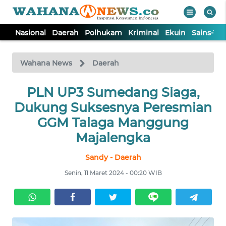
Nasional
Daerah
Polhukam
Kriminal
Ekuin
Sains-Te
WAHANA
Tutup
TV
Wahana News
Daerah
NASIONAL
PLN UP3 Sumedang Siaga,
Dukung Suksesnya Peresmian
DAERAH
GGM Talaga Manggung
Majalengka
POLHUKAM
Sandy - Daerah
Senin, 11 Maret 2024 - 00:20 WIB
KRIMINAL
EKUIN