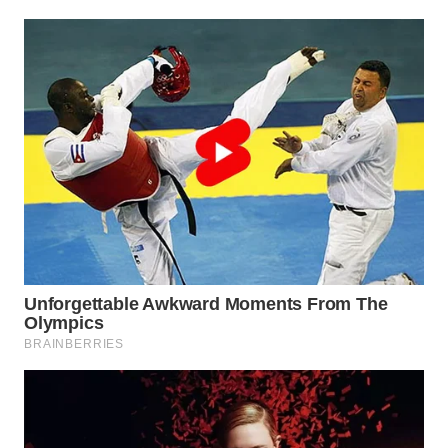
WN
PRIANGAN
TIMUR
WN
SEMARANG
WN
SOLO
WN
BOROBUDUR
WN
MADURA
WN
SURABAYA