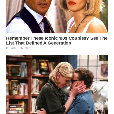
WN
SUMEDANG
WN
CIANJUR
WN
KEPULAUAN
SERIBU
WN
TANGERANG
WN
BINJAI
WN
CIREBON