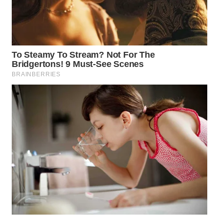
Wahana
Media
Group
WAHANA
NEWS
WAHANA
TANI
WAHANA
ADVOKAT
WAHANA
INFRASTRUKTUR
WAHANA
KONSUMEN