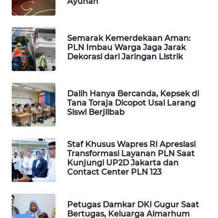
Ayunan
WAHANA
SPORT
Semarak Kemerdekaan Aman:
PLN Imbau Warga Jaga Jarak
WAHANA
Dekorasi dari Jaringan Listrik
UMKM
WAHANA
Dalih Hanya Bercanda, Kepsek di
SELEB
Tana Toraja Dicopot Usai Larang
Siswi Berjilbab
WAHANA
PERSONA
Staf Khusus Wapres RI Apresiasi
Transformasi Layanan PLN Saat
WAHANA
Kunjungi UP2D Jakarta dan
OTOMOTIF
Contact Center PLN 123
WAHANA
HEALTH
Petugas Damkar DKI Gugur Saat
Bertugas, Keluarga Almarhum