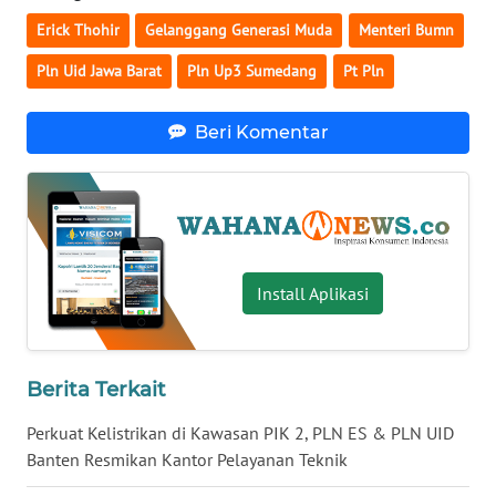
Erick Thohir
Gelanggang Generasi Muda
Menteri Bumn
WN
BABEL
Pln Uid Jawa Barat
Pln Up3 Sumedang
Pt Pln
WN
Beri Komentar
SUMBAR
WN
SUMSEL
WN
Install Aplikasi
BENGKULU
WN
LAMPUNG
Berita Terkait
Perkuat Kelistrikan di Kawasan PIK 2, PLN ES & PLN UID
WN
Banten Resmikan Kantor Pelayanan Teknik
JATENG