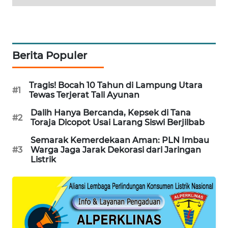
MAWAKA
ID
Berita Populer
MARTABAT
NET
Tragis! Bocah 10 Tahun di Lampung Utara
#1
PLN
Tewas Terjerat Tali Ayunan
WATCH
Dalih Hanya Bercanda, Kepsek di Tana
#2
Toraja Dicopot Usai Larang Siswi Berjilbab
MKLI
Semarak Kemerdekaan Aman: PLN Imbau
#3
Warga Jaga Jarak Dekorasi dari Jaringan
LPKKI
Listrik
LKKI
KOPEKLIN