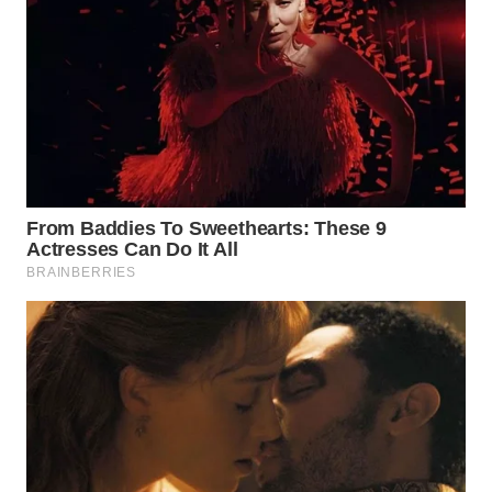
WN
NATUNA
WN
BINTAN
WN
MANDALIKA
WN
LIKUPANG
WN
LABUANBAJO
WN
BORNEO