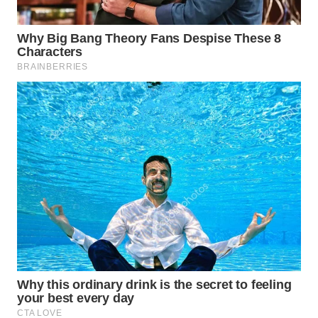
WN
INDRAMAYU
WN
KUNINGAN
WN
MAJALENGKA
WN
SUBANG
WN
SUKABUMI
WN
PURWAKARTA