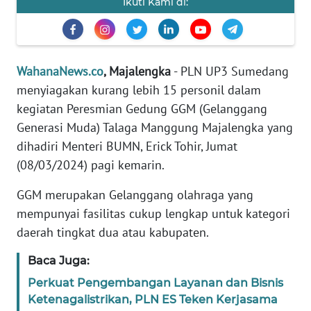
Ikuti Kami di:
Informasi
INDEKS
BERITA
WahanaNews.co
, Majalengka
- PLN UP3 Sumedang
KONTAK
menyiagakan kurang lebih 15 personil dalam
KAMI
kegiatan Peresmian Gedung GGM (Gelanggang
Generasi Muda) Talaga Manggung Majalengka yang
INFO
dihadiri Menteri BUMN, Erick Tohir, Jumat
IKLAN
(08/03/2024) pagi kemarin.
TENTANG
GGM merupakan Gelanggang olahraga yang
KAMI
mempunyai fasilitas cukup lengkap untuk kategori
daerah tingkat dua atau kabupaten.
PEDOMAN
MEDIA
Baca Juga:
SIBER
Perkuat Pengembangan Layanan dan Bisnis
Ketenagalistrikan, PLN ES Teken Kerjasama
REDAKSI