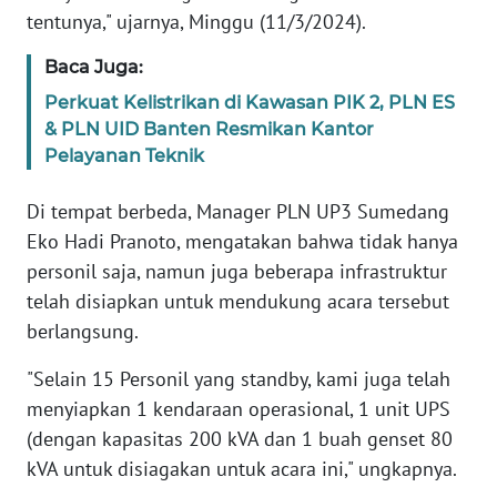
WN
tentunya," ujarnya, Minggu (11/3/2024).
BANTEN
Baca Juga:
WN
Perkuat Kelistrikan di Kawasan PIK 2, PLN ES
NTT
& PLN UID Banten Resmikan Kantor
Pelayanan Teknik
WN
KEPRI
Di tempat berbeda, Manager PLN UP3 Sumedang
Eko Hadi Pranoto, mengatakan bahwa tidak hanya
WN
personil saja, namun juga beberapa infrastruktur
PAPUA
telah disiapkan untuk mendukung acara tersebut
berlangsung.
WN
PAPUA
"Selain 15 Personil yang standby, kami juga telah
BARAT
menyiapkan 1 kendaraan operasional, 1 unit UPS
(dengan kapasitas 200 kVA dan 1 buah genset 80
WN
kVA untuk disiagakan untuk acara ini," ungkapnya.
RIAU