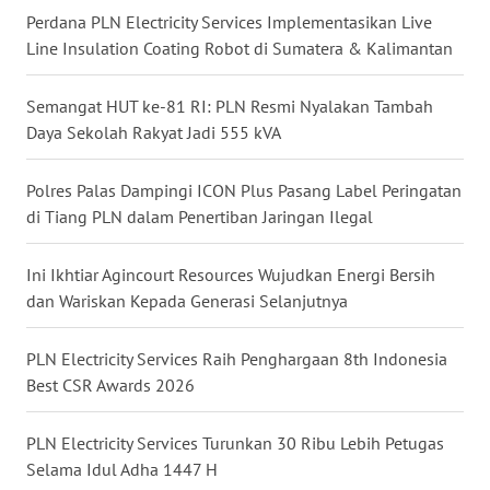
Perdana PLN Electricity Services Implementasikan Live
WN
Line Insulation Coating Robot di Sumatera & Kalimantan
NUSANTARA
Semangat HUT ke-81 RI: PLN Resmi Nyalakan Tambah
WN
JOGJA
Daya Sekolah Rakyat Jadi 555 kVA
WN
Polres Palas Dampingi ICON Plus Pasang Label Peringatan
JATIM
di Tiang PLN dalam Penertiban Jaringan Ilegal
WN
Ini Ikhtiar Agincourt Resources Wujudkan Energi Bersih
BALI
dan Wariskan Kepada Generasi Selanjutnya
WN
PLN Electricity Services Raih Penghargaan 8th Indonesia
KALBAR
Best CSR Awards 2026
WN
PLN Electricity Services Turunkan 30 Ribu Lebih Petugas
KALTENG
Selama Idul Adha 1447 H