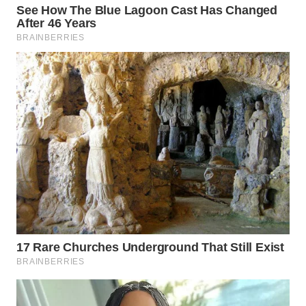
TAPANULI
TENGAH
WN DELI
SERDANG
WN
TEBING
TINGGI
WN
PAKPAK
WN
KARAWANG
WN
BEKASI