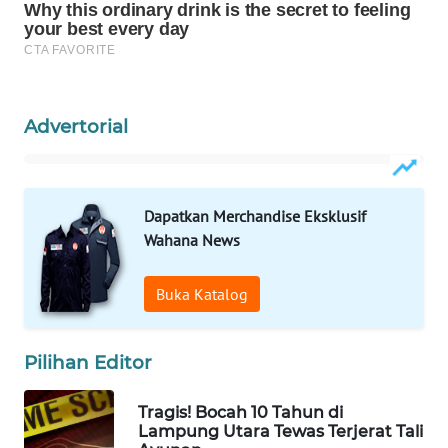
WAHANA
LISTRIK
WAHANA
TRAVEL
Advertorial
WAHANA
TV
Dapatkan Merchandise Eksklusif
Wahana News
WAHANANEWS
ID
Buka Katalog
WAHANANEWS
CO ID
Pilihan Editor
WAHANANEWS
Tragis! Bocah 10 Tahun di
NET
Lampung Utara Tewas Terjerat Tali