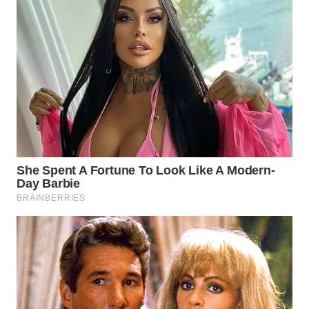
WN
BOGOR
WN
DEPOK
WN
TAPANULI
UTARA
WN
SAMOSIR
WN
PADANG
LAWAS