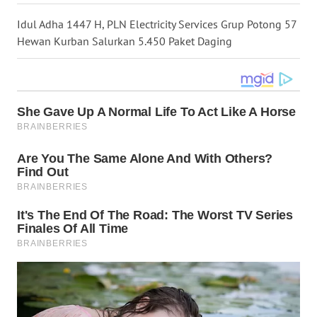
WN
Idul Adha 1447 H, PLN Electricity Services Grup Potong 57
KALTARA
Hewan Kurban Salurkan 5.450 Paket Daging
WN
KALSEL
WN
KALTIM
WN
SULSEL
WN
GORONTALO
WN
SULUT