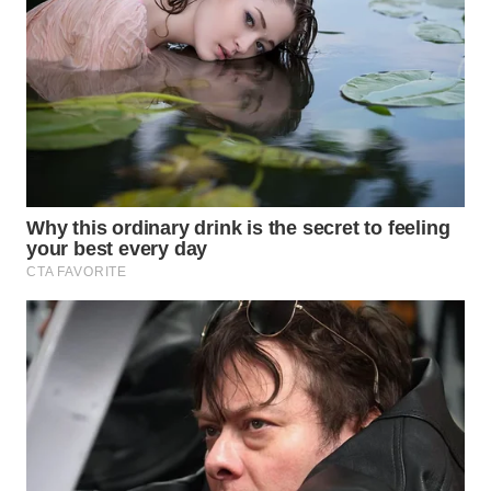
WN
MALUKU
WN
MALUT
WN
DAIRI
WN
DANAU
TOBA
WN
NIAS
WN
LANGKAT