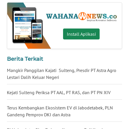
WN
BABEL
WN
Install Aplikasi
SUMBAR
WN
SUMSEL
Berita Terkait
Mangkir Panggilan Kajati Sulteng, Presdir PT Astra Agro
WN
Lestari Dalih Keluar Negeri
BENGKULU
Kejati Sulteng Periksa PT AAL, PT RAS, dan PT PN XIV
WN
LAMPUNG
Terus Kembangkan Ekosistem EV di Jabodetabek, PLN
Gandeng Pemprov DKI dan Astra
WN
JATENG