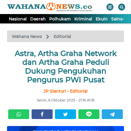
Nasional
Daerah
Polhukam
Kriminal
Ekuin
Sains-Te
WAHANA
Tutup
TV
Wahana News
Editorial
NASIONAL
Astra, Artha Graha Network
dan Artha Graha Peduli
DAERAH
Dukung Pengukuhan
Pengurus PWI Pusat
POLHUKAM
JP Sianturi - Editorial
Senin, 6 Oktober 2025 - 21:16 WIB
KRIMINAL
EKUIN