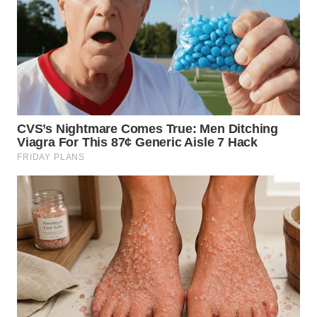
WN
KALTARA
WN
KALSEL
WN
KALTIM
WN
SULSEL
WN
GORONTALO
WN
SULUT