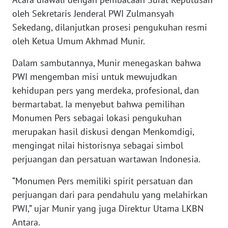
WN
oleh Sekretaris Jenderal PWI Zulmansyah
BANTEN
Sekedang, dilanjutkan prosesi pengukuhan resmi
oleh Ketua Umum Akhmad Munir.
WN
NTT
Dalam sambutannya, Munir menegaskan bahwa
PWI mengemban misi untuk mewujudkan
WN
kehidupan pers yang merdeka, profesional, dan
KEPRI
bermartabat. Ia menyebut bahwa pemilihan
Monumen Pers sebagai lokasi pengukuhan
WN
merupakan hasil diskusi dengan Menkomdigi,
PAPUA
mengingat nilai historisnya sebagai simbol
perjuangan dan persatuan wartawan Indonesia.
WN
PAPUA
“Monumen Pers memiliki spirit persatuan dan
BARAT
perjuangan dari para pendahulu yang melahirkan
PWI,” ujar Munir yang juga Direktur Utama LKBN
WN
RIAU
Antara.