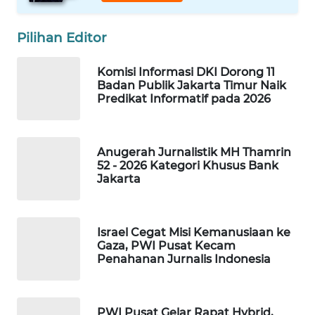
Wahana
Media
Pilihan Editor
Group
Komisi Informasi DKI Dorong 11
WAHANA
Badan Publik Jakarta Timur Naik
NEWS
Predikat Informatif pada 2026
WAHANA
TANI
Anugerah Jurnalistik MH Thamrin
52 - 2026 Kategori Khusus Bank
Jakarta
WAHANA
ADVOKAT
WAHANA
Israel Cegat Misi Kemanusiaan ke
Gaza, PWI Pusat Kecam
INFRASTRUKTUR
Penahanan Jurnalis Indonesia
WAHANA
KONSUMEN
PWI Pusat Gelar Rapat Hybrid,