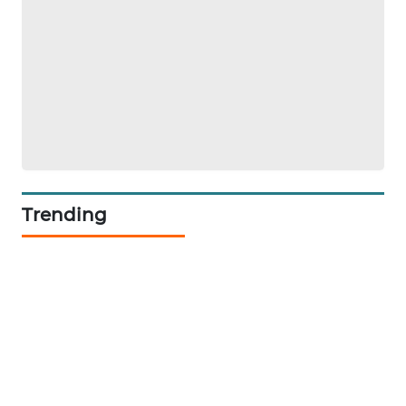
WAHANA
DESA
WISATA
LAPAK
WAHANA
Wahana
Network
Trending
KONSUMEN
LISTRIK
MASYARAKAT
KELISTRIKAN
WALINKI
ID