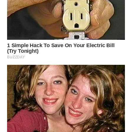
WN
TAPANULI
SELATAN
WN
TANJUNG
LESUNG
WN
KARO
WN
SIMALUNGUN
WN
LABUHANBATU
WN