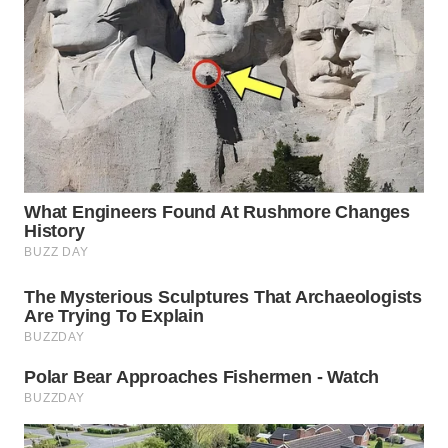
WN
SUMEDANG
WN
CIANJUR
WN
KEPULAUAN
SERIBU
WN
TANGERANG
WN
BINJAI
WN
CIREBON