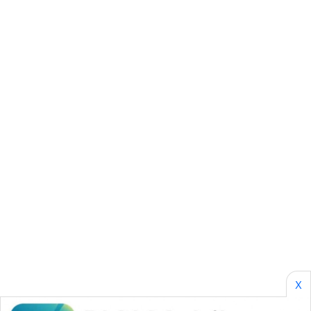
KARING
NEWS
JURNAL
MARITIM
HUMBANG
NEWS
GARONGGANG
NEWS
FISUELRI
ID
ENERGI
NEWS
X