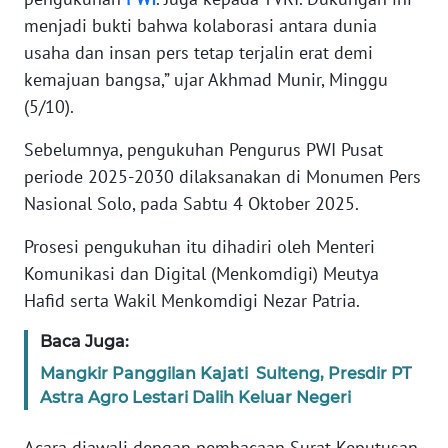
menjadi bukti bahwa kolaborasi antara dunia
KARIR
usaha dan insan pers tetap terjalin erat demi
kemajuan bangsa,” ujar Akhmad Munir, Minggu
DISCLAIMER
(5/10).
Sebelumnya, pengukuhan Pengurus PWI Pusat
Wahana
News
periode 2025-2030 dilaksanakan di Monumen Pers
Regional
Nasional Solo, pada Sabtu 4 Oktober 2025.
WN
Prosesi pengukuhan itu dihadiri oleh Menteri
SUMUT
Komunikasi dan Digital (Menkomdigi) Meutya
Hafid serta Wakil Menkomdigi Nezar Patria.
WN
JAKARTA
Baca Juga:
Mangkir Panggilan Kajati Sulteng, Presdir PT
WN
Astra Agro Lestari Dalih Keluar Negeri
JABAR
Acara diawali dengan pembacaan Surat Keputusan