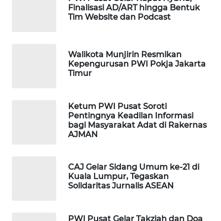
Finalisasi AD/ART hingga Bentuk
WAHANA
Tim Website dan Podcast
LISTRIK
WAHANA
Walikota Munjirin Resmikan
TRAVEL
Kepengurusan PWI Pokja Jakarta
Timur
WAHANA
TV
Ketum PWI Pusat Soroti
Pentingnya Keadilan Informasi
WAHANANEWS
bagi Masyarakat Adat di Rakernas
AJMAN
ID
WAHANANEWS
CAJ Gelar Sidang Umum ke-21 di
CO ID
Kuala Lumpur, Tegaskan
Solidaritas Jurnalis ASEAN
WAHANANEWS
NET
PWI Pusat Gelar Takziah dan Doa