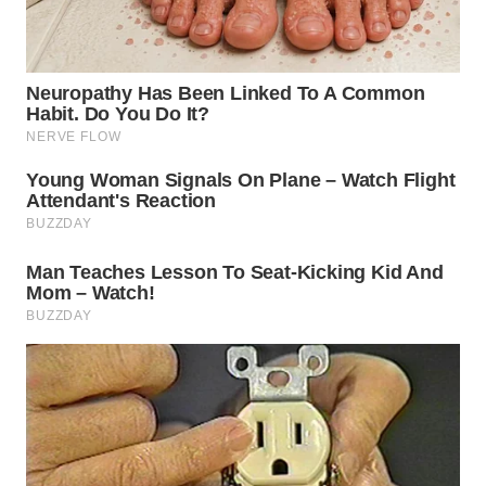
WN
MALUKU
WN
MALUT
WN
DAIRI
WN
DANAU
TOBA
WN
NIAS
WN
LANGKAT