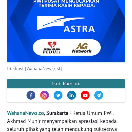
SAINS-TEKNO
KESEHATAN
INTERNASIONAL
SERBA-SERBI
Ilustrasi. [WahanaNews/Ist]
PENDIDIKAN
Ikuti Kami di:
OLAHRAGA
OPINI
WahanaNews.co
, Surakarta -
Ketua Umum PWI,
EDITORIAL
Akhmad Munir menyampaikan apresiasi kepada
seluruh pihak yang telah mendukung suksesnya