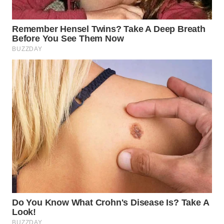
TAPANULI
TENGAH
WN DELI
SERDANG
WN
TEBING
TINGGI
WN
PAKPAK
WN
KARAWANG
WN
BEKASI