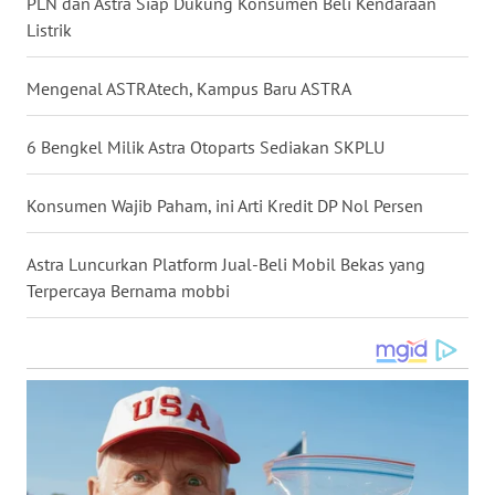
PLN dan Astra Siap Dukung Konsumen Beli Kendaraan
WN
Listrik
NUSANTARA
Mengenal ASTRAtech, Kampus Baru ASTRA
WN
JOGJA
6 Bengkel Milik Astra Otoparts Sediakan SKPLU
WN
Konsumen Wajib Paham, ini Arti Kredit DP Nol Persen
JATIM
Astra Luncurkan Platform Jual-Beli Mobil Bekas yang
WN
Terpercaya Bernama mobbi
BALI
WN
KALBAR
WN
KALTENG