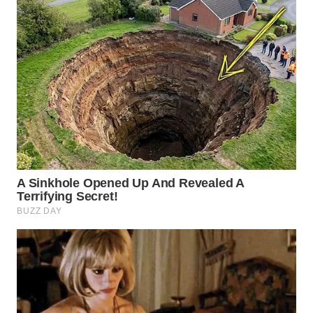
WN
INDRAMAYU
WN
KUNINGAN
WN
MAJALENGKA
WN
SUBANG
WN
SUKABUMI
WN
PURWAKARTA