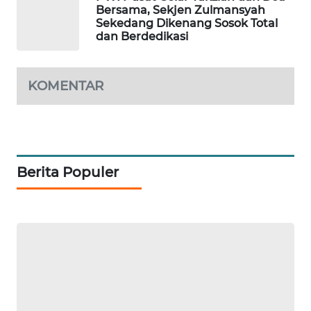
Bersama, Sekjen Zulmansyah
WAHANA
Sekedang Dikenang Sosok Total
SPORT
dan Berdedikasi
WAHANA
UMKM
KOMENTAR
WAHANA
SELEB
Berita Populer
WAHANA
PERSONA
WAHANA
OTOMOTIF
WAHANA
HEALTH