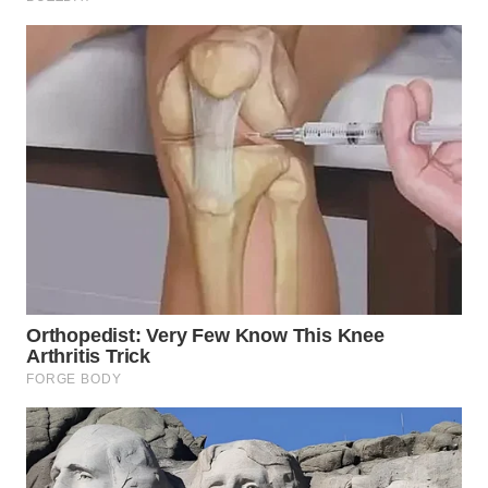
WN
BOGOR
WN
DEPOK
WN
TAPANULI
UTARA
WN
SAMOSIR
WN
PADANG
LAWAS