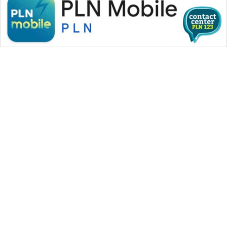
CILEUNGSI
NEWS
BERKAT
NEWS
BERAMPU
NEWS
ANUGERAH
NEWS
AKHLAK
WAHANA MEDIA GROUP
ID
|
|
|
WAHANA NEWS co
WAHANA TANI
WAHANA ADVOKAT
|
|
WAHANA INFRASTRUKTUR
WAHANA KONSUMEN
PERAPKI
NEWS
|
|
|
WAHANA LISTRIK
WAHANA TRAVEL
WAHANA TV
|
|
|
WAHANANEWS id
WAHANANEWS CO ID
WAHANANEWS NET