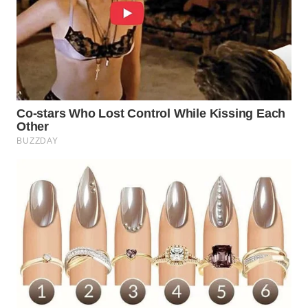
WN
PRIANGAN
TIMUR
WN
SEMARANG
WN
SOLO
WN
BOROBUDUR
WN
MADURA
WN
SURABAYA