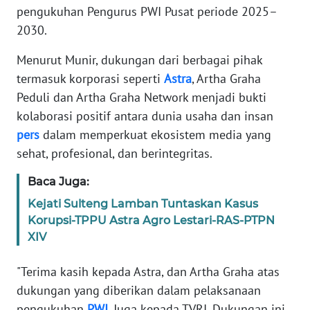
Informasi
pengukuhan Pengurus PWI Pusat periode 2025–
2030.
INDEKS
BERITA
Menurut Munir, dukungan dari berbagai pihak
termasuk korporasi seperti
Astra
, Artha Graha
KONTAK
Peduli dan Artha Graha Network menjadi bukti
KAMI
kolaborasi positif antara dunia usaha dan insan
pers
dalam memperkuat ekosistem media yang
INFO
sehat, profesional, dan berintegritas.
IKLAN
Baca Juga:
TENTANG
Kejati Sulteng Lamban Tuntaskan Kasus
KAMI
Korupsi-TPPU Astra Agro Lestari-RAS-PTPN
XIV
PEDOMAN
MEDIA
SIBER
"Terima kasih kepada Astra, dan Artha Graha atas
dukungan yang diberikan dalam pelaksanaan
REDAKSI
pengukuhan
PWI
. Juga kepada TVRI. Dukungan ini