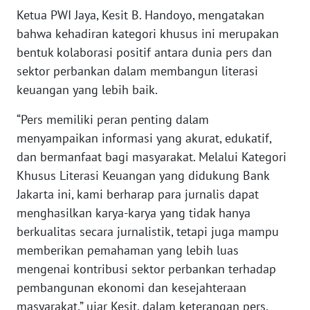
Ketua PWI Jaya, Kesit B. Handoyo, mengatakan
bahwa kehadiran kategori khusus ini merupakan
KARIR
bentuk kolaborasi positif antara dunia pers dan
DISCLAIMER
sektor perbankan dalam membangun literasi
keuangan yang lebih baik.
Wahana
News
“Pers memiliki peran penting dalam
Regional
menyampaikan informasi yang akurat, edukatif,
dan bermanfaat bagi masyarakat. Melalui Kategori
WN
Khusus Literasi Keuangan yang didukung Bank
SUMUT
Jakarta ini, kami berharap para jurnalis dapat
menghasilkan karya-karya yang tidak hanya
WN
berkualitas secara jurnalistik, tetapi juga mampu
JAKARTA
memberikan pemahaman yang lebih luas
mengenai kontribusi sektor perbankan terhadap
WN
JABAR
pembangunan ekonomi dan kesejahteraan
masyarakat,” ujar Kesit, dalam keterangan pers,