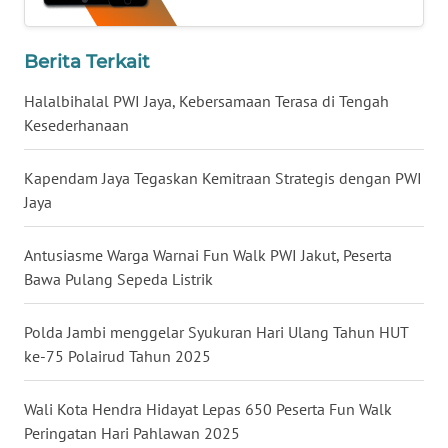
WN
KALTARA
Berita Terkait
WN
Halalbihalal PWI Jaya, Kebersamaan Terasa di Tengah
KALSEL
Kesederhanaan
WN
Kapendam Jaya Tegaskan Kemitraan Strategis dengan PWI
KALTIM
Jaya
WN
Antusiasme Warga Warnai Fun Walk PWI Jakut, Peserta
SULSEL
Bawa Pulang Sepeda Listrik
WN
Polda Jambi menggelar Syukuran Hari Ulang Tahun HUT
GORONTALO
ke-75 Polairud Tahun 2025
WN
Wali Kota Hendra Hidayat Lepas 650 Peserta Fun Walk
SULUT
Peringatan Hari Pahlawan 2025