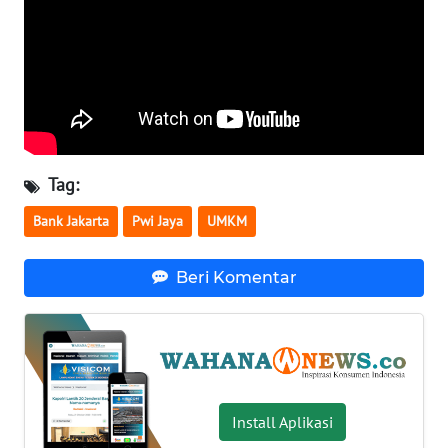
WN
NUSANTARA
WN
JOGJA
WN
Tag:
JATIM
Bank Jakarta
Pwi Jaya
UMKM
WN
BALI
Beri Komentar
WN
KALBAR
WN
KALTENG
Install Aplikasi