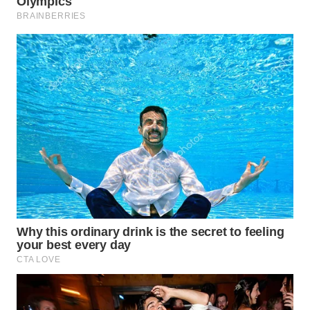
WAHANA
SPORT
WAHANA
UMKM
WAHANA
SELEB
WAHANA
PERSONA
WAHANA
OTOMOTIF
WAHANA
HEALTH