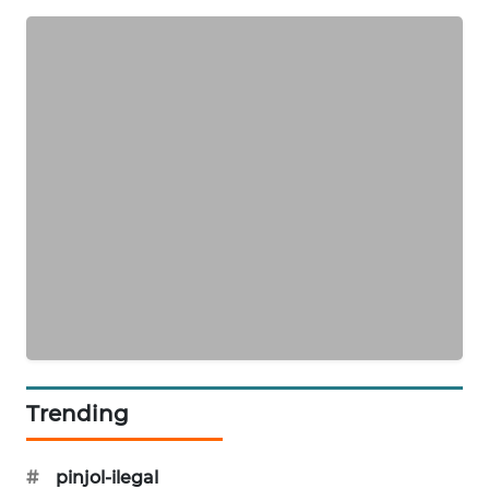
KARING
NEWS
JURNAL
MARITIM
HUMBANG
NEWS
GARONGGANG
NEWS
FISUELRI
ID
Trending
ENERGI
NEWS
#
pinjol-ilegal