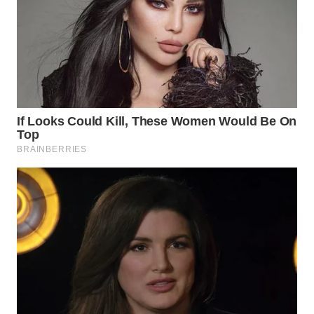
WN
SUMEDANG
WN
CIANJUR
WN
KEPULAUAN
SERIBU
WN
TANGERANG
WN
BINJAI
WN
CIREBON