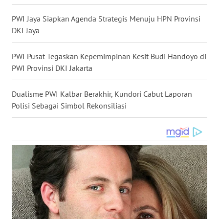
WN
PWI Jaya Siapkan Agenda Strategis Menuju HPN Provinsi
MALUKU
DKI Jaya
WN
MALUT
PWI Pusat Tegaskan Kepemimpinan Kesit Budi Handoyo di
PWI Provinsi DKI Jakarta
WN
DAIRI
Dualisme PWI Kalbar Berakhir, Kundori Cabut Laporan
Polisi Sebagai Simbol Rekonsiliasi
WN
DANAU
TOBA
WN
NIAS
WN
LANGKAT