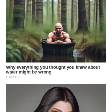
WN
BOGOR
WN
DEPOK
WN
TAPANULI
UTARA
WN
SAMOSIR
WN
PADANG
LAWAS