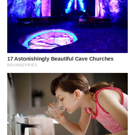
Wahana
Media
Group
WAHANA
NEWS
WAHANA
TANI
WAHANA
ADVOKAT
WAHANA
INFRASTRUKTUR
WAHANA
KONSUMEN