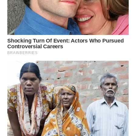
WN
TAPANULI
SELATAN
WN
TANJUNG
LESUNG
WN
KARO
WN
SIMALUNGUN
WN
LABUHANBATU
WN