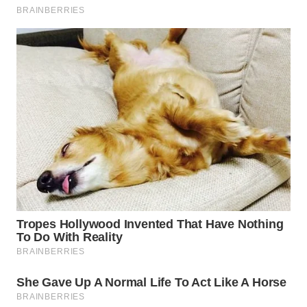
WN
PRIANGAN
TIMUR
WN
SEMARANG
WN
SOLO
WN
BOROBUDUR
WN
MADURA
WN
SURABAYA