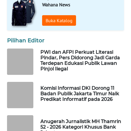
Wahana News
MAWAKA
ID
Buka Katalog
MARTABAT
NET
Pilihan Editor
PWI dan AFPI Perkuat Literasi
PLN
Pindar, Pers Didorong Jadi Garda
WATCH
Terdepan Edukasi Publik Lawan
Pinjol Ilegal
MKLI
Komisi Informasi DKI Dorong 11
LPKKI
Badan Publik Jakarta Timur Naik
Predikat Informatif pada 2026
LKKI
KOPEKLIN
Anugerah Jurnalistik MH Thamrin
52 - 2026 Kategori Khusus Bank