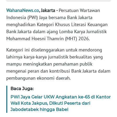
Informasi
WahanaNews.co
, Jakarta -
Persatuan Wartawan
INDEKS
Indonesia (PWI) Jaya bersama Bank Jakarta
BERITA
menghadirkan Kategori Khusus Literasi Keuangan
Bank Jakarta dalam ajang Lomba Karya Jurnalistik
KONTAK
Mohammad Hoesni Thamrin (MHT) 2026.
KAMI
Kategori ini diselenggarakan untuk mendorong
INFO
lahirnya karya-karya jurnalistik berkualitas yang
IKLAN
mampu meningkatkan pemahaman publik
mengenai peran dan kontribusi Bank Jakarta dalam
TENTANG
KAMI
pembangunan ekonomi daerah.
Baca Juga:
PEDOMAN
MEDIA
PWI Jaya Gelar UKW Angkatan ke-65 di Kantor
SIBER
Wali Kota Jakpus, Diikuti Peserta dari
Jabodetabek hingga Babel
REDAKSI