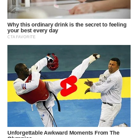
WAHANA
LISTRIK
WAHANA
TRAVEL
WAHANA
TV
WAHANANEWS
ID
WAHANANEWS
CO ID
WAHANANEWS
NET