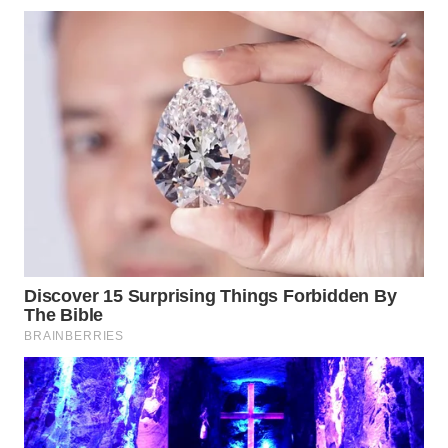
WN
NATUNA
WN
BINTAN
WN
MANDALIKA
WN
LIKUPANG
WN
LABUANBAJO
WN
BORNEO