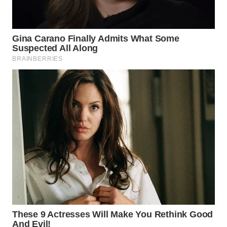
WN
INDRAMAYU
WN
KUNINGAN
WN
MAJALENGKA
WN
SUBANG
WN
SUKABUMI
WN
PURWAKARTA