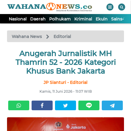
Nasional
Daerah
Polhukam
Kriminal
Ekuin
Sains-Te
WAHANA
Tutup
TV
Wahana News
Editorial
NASIONAL
Anugerah Jurnalistik MH
Thamrin 52 - 2026 Kategori
DAERAH
Khusus Bank Jakarta
JP Sianturi - Editorial
POLHUKAM
Kamis, 11 Juni 2026 - 11:07 WIB
KRIMINAL
EKUIN