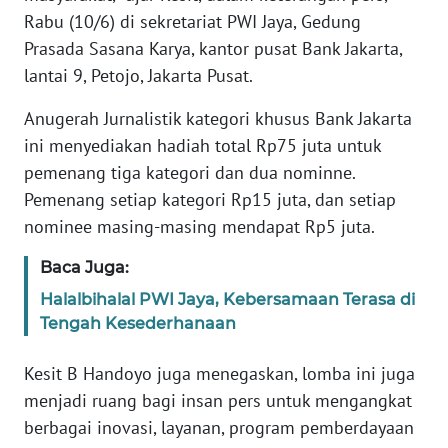
WN
Rabu (10/6) di sekretariat PWI Jaya, Gedung
BANTEN
Prasada Sasana Karya, kantor pusat Bank Jakarta,
lantai 9, Petojo, Jakarta Pusat.
WN
NTT
Anugerah Jurnalistik kategori khusus Bank Jakarta
ini menyediakan hadiah total Rp75 juta untuk
WN
pemenang tiga kategori dan dua nominne.
KEPRI
Pemenang setiap kategori Rp15 juta, dan setiap
nominee masing-masing mendapat Rp5 juta.
WN
PAPUA
Baca Juga:
Halalbihalal PWI Jaya, Kebersamaan Terasa di
WN
Tengah Kesederhanaan
PAPUA
BARAT
Kesit B Handoyo juga menegaskan, lomba ini juga
menjadi ruang bagi insan pers untuk mengangkat
WN
berbagai inovasi, layanan, program pemberdayaan
RIAU