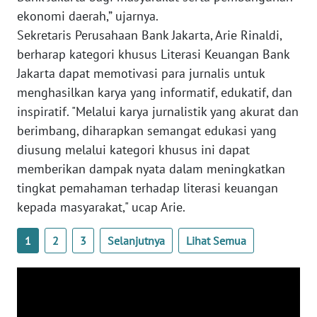
ekonomi daerah,” ujarnya.
WN
Sekretaris Perusahaan Bank Jakarta, Arie Rinaldi,
BABEL
berharap kategori khusus Literasi Keuangan Bank
Jakarta dapat memotivasi para jurnalis untuk
WN
SUMBAR
menghasilkan karya yang informatif, edukatif, dan
inspiratif. "Melalui karya jurnalistik yang akurat dan
WN
berimbang, diharapkan semangat edukasi yang
SUMSEL
diusung melalui kategori khusus ini dapat
memberikan dampak nyata dalam meningkatkan
WN
tingkat pemahaman terhadap literasi keuangan
BENGKULU
kepada masyarakat," ucap Arie.
WN
1
2
3
Selanjutnya
Lihat Semua
LAMPUNG
WN
JATENG