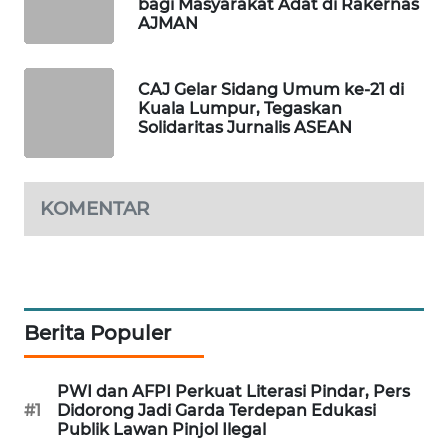
bagi Masyarakat Adat di Rakernas
AJMAN
SIBARAGAS
NEWS
CAJ Gelar Sidang Umum ke-21 di
METRO
Kuala Lumpur, Tegaskan
SIANTAR
Solidaritas Jurnalis ASEAN
NEWS
METRO
KOMENTAR
MEDAN
NEWS
METRO
JAKARTA
Berita Populer
NEWS
KRT
PWI dan AFPI Perkuat Literasi Pindar, Pers
NEWS
#1
Didorong Jadi Garda Terdepan Edukasi
Publik Lawan Pinjol Ilegal