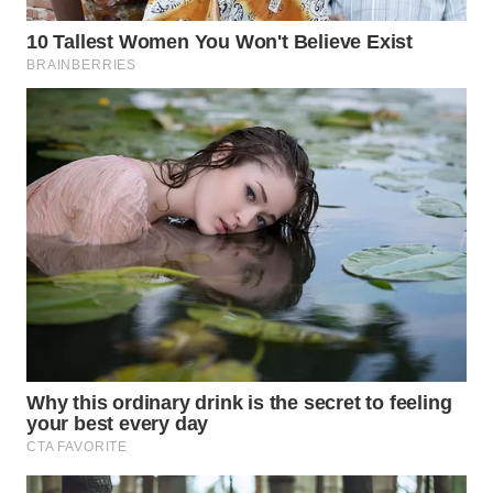
TAPANULI
TENGAH
WN DELI
SERDANG
WN
TEBING
TINGGI
WN
PAKPAK
WN
KARAWANG
WN
BEKASI