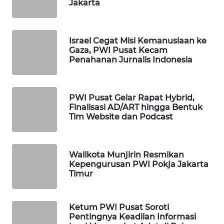
Jakarta
PORTAL
KONSUMEN
Israel Cegat Misi Kemanusiaan ke
FORWAMKI
Gaza, PWI Pusat Kecam
Penahanan Jurnalis Indonesia
ALPERKLINAS
PWI Pusat Gelar Rapat Hybrid,
FORJASIDA
Finalisasi AD/ART hingga Bentuk
Tim Website dan Podcast
TAMBANG
NEWS
Walikota Munjirin Resmikan
SITUNGIR
Kepengurusan PWI Pokja Jakarta
Timur
NEWS
SIDIKALANG
Ketum PWI Pusat Soroti
NEWS
Pentingnya Keadilan Informasi