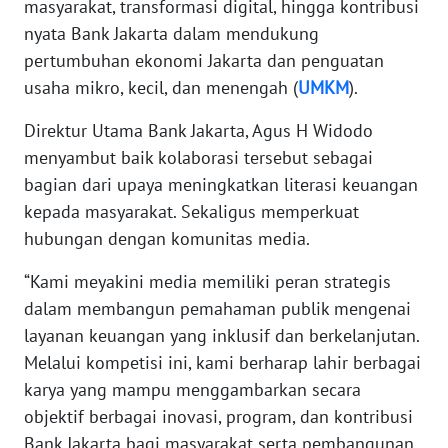
masyarakat, transformasi digital, hingga kontribusi
nyata Bank Jakarta dalam mendukung
WN
SERAMBI
pertumbuhan ekonomi Jakarta dan penguatan
usaha mikro, kecil, dan menengah (
UMKM
).
WN
JAMBI
Direktur Utama Bank Jakarta, Agus H Widodo
menyambut baik kolaborasi tersebut sebagai
WN
bagian dari upaya meningkatkan literasi keuangan
SULTRA
kepada masyarakat. Sekaligus memperkuat
hubungan dengan komunitas media.
WN
NTB
“Kami meyakini media memiliki peran strategis
dalam membangun pemahaman publik mengenai
WN
layanan keuangan yang inklusif dan berkelanjutan.
SULTENG
Melalui kompetisi ini, kami berharap lahir berbagai
karya yang mampu menggambarkan secara
WN
objektif berbagai inovasi, program, dan kontribusi
SULBAR
Bank Jakarta bagi masyarakat serta pembangunan