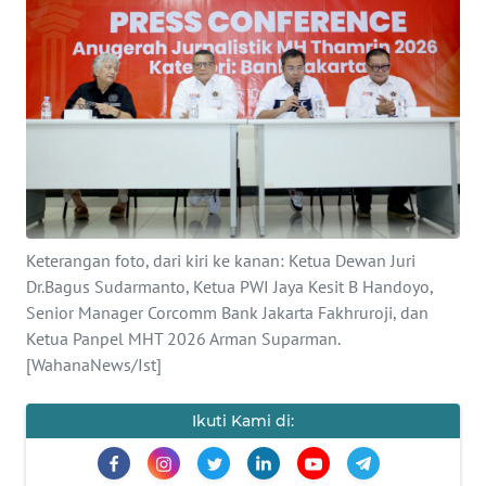
SAINS-TEKNO
KESEHATAN
INTERNASIONAL
SERBA-SERBI
PENDIDIKAN
Keterangan foto, dari kiri ke kanan: Ketua Dewan Juri
Dr.Bagus Sudarmanto, Ketua PWI Jaya Kesit B Handoyo,
Senior Manager Corcomm Bank Jakarta Fakhruroji, dan
OLAHRAGA
Ketua Panpel MHT 2026 Arman Suparman.
[WahanaNews/Ist]
OPINI
Ikuti Kami di:
EDITORIAL