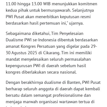
11.00 hingga 13.00 WIB menunjukkan komitmen
WN
kedua pihak untuk bermusyawarah. Selanjutnya
SERAMBI
PWI Pusat akan menerbitkan keputusan resmi
berdasarkan hasil pertemuan ini," ujarnya.
WN
JAMBI
Sebagaimana diketahui, Tim Penyelesaian
Dualisme PWI se-Indonesia dibentuk berdasarkan
WN
amanat Kongres Persatuan yang digelar pada 29-
SULTRA
30 Agustus 2025 di Cikarang. Tim ini memiliki
mandat menyelesaikan seluruh permasalahan
WN
kepengurusan PWI di daerah sebelum hasil
NTB
kongres diberlakukan secara nasional.
WN
Dengan berakhirnya dualisme di Banten, PWI Pusat
SULTENG
berharap seluruh anggota di daerah dapat kembali
bersatu dalam semangat profesionalisme dan
WN
menjaga marwah organisasi wartawan tertua di
SULBAR