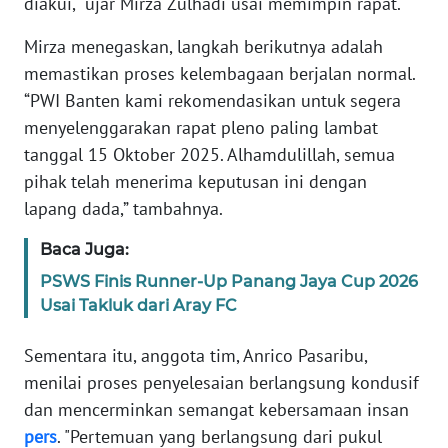
diakui," ujar Mirza Zulhadi usai memimpin rapat.
WN
BANTEN
Mirza menegaskan, langkah berikutnya adalah
memastikan proses kelembagaan berjalan normal.
WN
“PWI Banten kami rekomendasikan untuk segera
NTT
menyelenggarakan rapat pleno paling lambat
tanggal 15 Oktober 2025. Alhamdulillah, semua
WN
pihak telah menerima keputusan ini dengan
KEPRI
lapang dada,” tambahnya.
WN
Baca Juga:
PAPUA
PSWS Finis Runner-Up Panang Jaya Cup 2026
Usai Takluk dari Aray FC
WN
PAPUA
Sementara itu, anggota tim, Anrico Pasaribu,
BARAT
menilai proses penyelesaian berlangsung kondusif
WN
dan mencerminkan semangat kebersamaan insan
RIAU
pers
. "Pertemuan yang berlangsung dari pukul