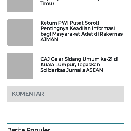
Timur
MAWAKA
ID
Ketum PWI Pusat Soroti
Pentingnya Keadilan Informasi
MARTABAT
bagi Masyarakat Adat di Rakernas
NET
AJMAN
PLN
CAJ Gelar Sidang Umum ke-21 di
WATCH
Kuala Lumpur, Tegaskan
Solidaritas Jurnalis ASEAN
MKLI
LPKKI
KOMENTAR
LKKI
KOPEKLIN
Berita Populer