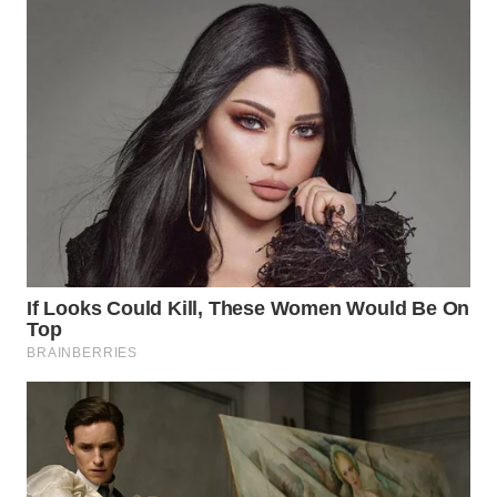
WN
TAPANULI
SELATAN
WN
TANJUNG
LESUNG
WN
KARO
WN
SIMALUNGUN
WN
LABUHANBATU
WN