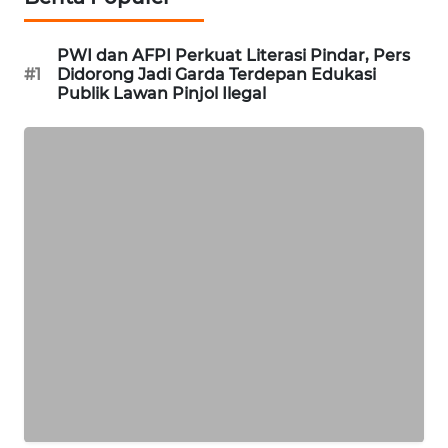
PORTAL
KONSUMEN
PWI dan AFPI Perkuat Literasi Pindar, Pers
#1
Didorong Jadi Garda Terdepan Edukasi
Publik Lawan Pinjol Ilegal
FORWAMKI
ALPERKLINAS
FORJASIDA
TAMBANG
NEWS
SITUNGIR
NEWS
SIDIKALANG
NEWS