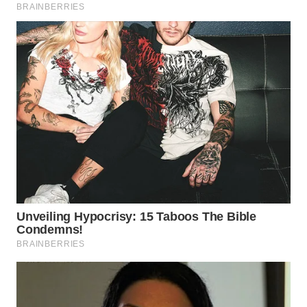
WN
SUMEDANG
WN
CIANJUR
WN
KEPULAUAN
SERIBU
WN
TANGERANG
WN
BINJAI
WN
CIREBON