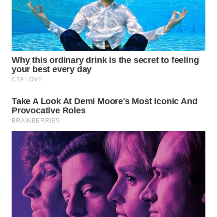
WN
PRIANGAN
TIMUR
WN
SEMARANG
WN
SOLO
WN
BOROBUDUR
WN
MADURA
WN
SURABAYA