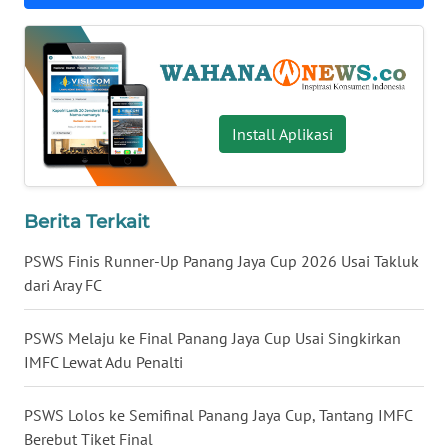
WN
NUSANTARA
WN
JOGJA
Install Aplikasi
WN
JATIM
Berita Terkait
WN
PSWS Finis Runner-Up Panang Jaya Cup 2026 Usai Takluk
BALI
dari Aray FC
WN
PSWS Melaju ke Final Panang Jaya Cup Usai Singkirkan
KALBAR
IMFC Lewat Adu Penalti
WN
PSWS Lolos ke Semifinal Panang Jaya Cup, Tantang IMFC
KALTENG
Berebut Tiket Final