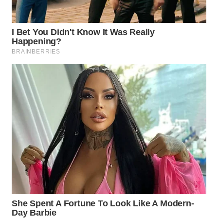
WN
BOGOR
WN
DEPOK
WN
TAPANULI
UTARA
WN
SAMOSIR
WN
PADANG
LAWAS