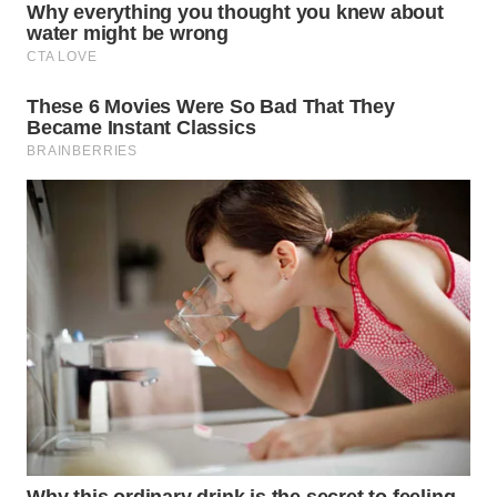
Wahana
Media
Group
WAHANA
NEWS
WAHANA
TANI
WAHANA
ADVOKAT
WAHANA
INFRASTRUKTUR
WAHANA
KONSUMEN