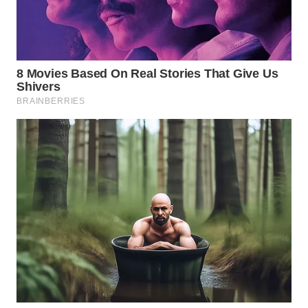
WN
NATUNA
WN
BINTAN
WN
MANDALIKA
WN
LIKUPANG
WN
LABUANBAJO
WN
BORNEO