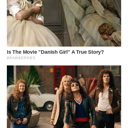
TAPANULI
TENGAH
WN DELI
SERDANG
WN
TEBING
TINGGI
WN
PAKPAK
WN
KARAWANG
WN
BEKASI