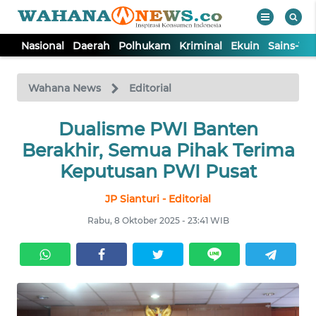
Nasional
Daerah
Polhukam
Kriminal
Ekuin
Sains-Te
WAHANA
Tutup
TV
Wahana News
Editorial
NASIONAL
Dualisme PWI Banten
Berakhir, Semua Pihak Terima
DAERAH
Keputusan PWI Pusat
JP Sianturi - Editorial
POLHUKAM
Rabu, 8 Oktober 2025 - 23:41 WIB
KRIMINAL
EKUIN