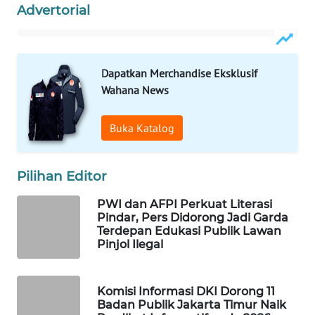
Advertorial
WAHANA
SPORT
WAHANA
Dapatkan Merchandise Eksklusif
UMKM
Wahana News
WAHANA
Buka Katalog
SELEB
WAHANA
Pilihan Editor
PERSONA
PWI dan AFPI Perkuat Literasi
Pindar, Pers Didorong Jadi Garda
WAHANA
Terdepan Edukasi Publik Lawan
OTOMOTIF
Pinjol Ilegal
WAHANA
Komisi Informasi DKI Dorong 11
HEALTH
Badan Publik Jakarta Timur Naik