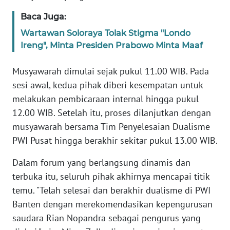
Baca Juga:
KARIR
Wartawan Soloraya Tolak Stigma "Londo
Ireng", Minta Presiden Prabowo Minta Maaf
DISCLAIMER
Musyawarah dimulai sejak pukul 11.00 WIB. Pada
Wahana
sesi awal, kedua pihak diberi kesempatan untuk
News
Regional
melakukan pembicaraan internal hingga pukul
12.00 WIB. Setelah itu, proses dilanjutkan dengan
WN
musyawarah bersama Tim Penyelesaian Dualisme
SUMUT
PWI Pusat hingga berakhir sekitar pukul 13.00 WIB.
Dalam forum yang berlangsung dinamis dan
WN
JAKARTA
terbuka itu, seluruh pihak akhirnya mencapai titik
temu. "Telah selesai dan berakhir dualisme di PWI
WN
Banten dengan merekomendasikan kepengurusan
JABAR
saudara Rian Nopandra sebagai pengurus yang