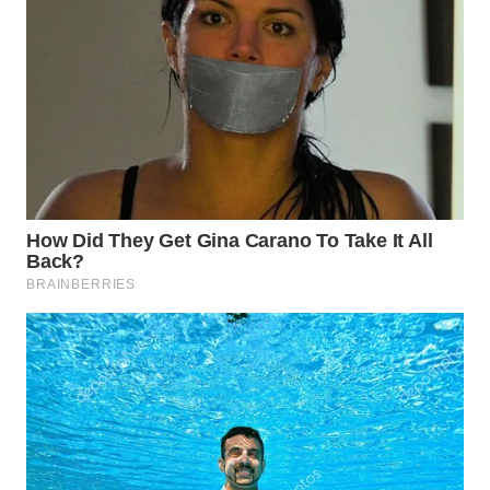
WN
INDRAMAYU
WN
KUNINGAN
WN
MAJALENGKA
WN
SUBANG
WN
SUKABUMI
WN
PURWAKARTA