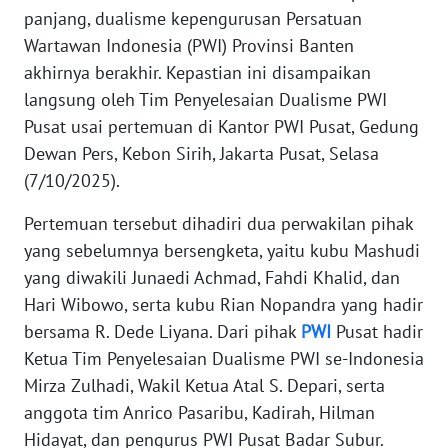
Informasi
panjang, dualisme kepengurusan Persatuan
Wartawan Indonesia (PWI) Provinsi Banten
INDEKS
akhirnya berakhir. Kepastian ini disampaikan
BERITA
langsung oleh Tim Penyelesaian Dualisme PWI
Pusat usai pertemuan di Kantor PWI Pusat, Gedung
KONTAK
KAMI
Dewan Pers, Kebon Sirih, Jakarta Pusat, Selasa
(7/10/2025).
INFO
IKLAN
Pertemuan tersebut dihadiri dua perwakilan pihak
yang sebelumnya bersengketa, yaitu kubu Mashudi
TENTANG
yang diwakili Junaedi Achmad, Fahdi Khalid, dan
KAMI
Hari Wibowo, serta kubu Rian Nopandra yang hadir
bersama R. Dede Liyana. Dari pihak
PWI
Pusat hadir
PEDOMAN
Ketua Tim Penyelesaian Dualisme PWI se-Indonesia
MEDIA
Mirza Zulhadi, Wakil Ketua Atal S. Depari, serta
SIBER
anggota tim Anrico Pasaribu, Kadirah, Hilman
Hidayat, dan pengurus PWI Pusat Badar Subur.
REDAKSI