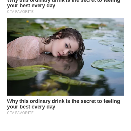
WAHANA
LISTRIK
WAHANA
TRAVEL
WAHANA
TV
WAHANANEWS
ID
WAHANANEWS
CO ID
WAHANANEWS
NET