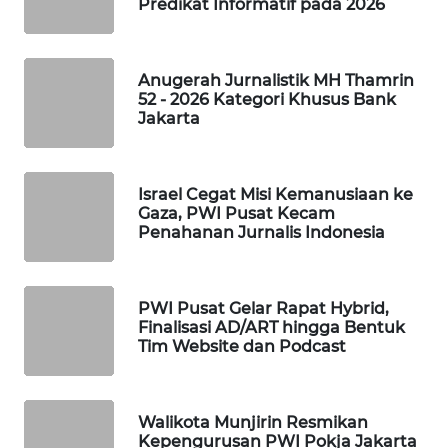
Predikat Informatif pada 2026
WAHANA
DESA
WISATA
Anugerah Jurnalistik MH Thamrin
52 - 2026 Kategori Khusus Bank
LAPAK
Jakarta
WAHANA
Wahana
Israel Cegat Misi Kemanusiaan ke
Network
Gaza, PWI Pusat Kecam
Penahanan Jurnalis Indonesia
KONSUMEN
LISTRIK
PWI Pusat Gelar Rapat Hybrid,
Finalisasi AD/ART hingga Bentuk
MASYARAKAT
Tim Website dan Podcast
KELISTRIKAN
WALINKI
Walikota Munjirin Resmikan
ID
Kepengurusan PWI Pokja Jakarta