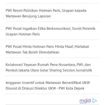
WN
KALTARA
PWI Resmi Polisikan Hotman Paris, Ucapan kepada
Wartawan Berujung Laporan
WN
KALSEL
PWI Pusat Ingatkan Etika Berkomunikasi, Soroti Polemik
Ucapan Hotman Paris
WN
KALTIM
PWI Pusat Minta Hotman Paris Minta Maaf, Martabat
Wartawan Tak Boleh Direndahkan
WN
SULSEL
Kolaborasi Yayasan Rumah Pena Nusantara, PWI, dan
Pemkot Jakarta Utara Gelar Sharing Session Jurnalistik
WN
GORONTALO
Anggaran Insentif untuk Wartawan Bersertifikat UKW
Disorot di Diskusi Direktur UKW - PWI Kota Depok
WN
SULUT