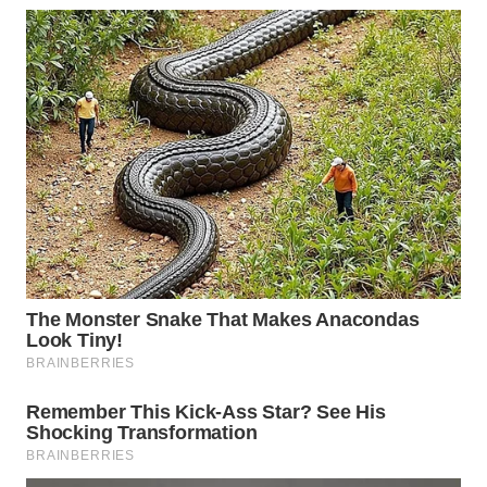
WN
MALUKU
WN
MALUT
WN
DAIRI
WN
DANAU
TOBA
WN
NIAS
WN
LANGKAT