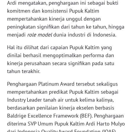
Ardi mengatakan, penghargaan ini sebagai bukti
komitmen dan konsistensi Pupuk Kaltim
KARIR
mempertahankan kinerja unggul dengan
peningkatan signifikan dari tahun ke tahun, hingga
DISCLAIMER
menjadi
role model
dunia industri di Indonesia.
Wahana
Hal itu dilihat dari capaian Pupuk Kaltim yang
News
dinilai berhasil mengoptimalkan performa dan
Regional
kinerja perusahaan secara signifikan pada satu
tahun terakhir.
WN
SUMUT
Penghargaan Platinum Award tersebut sekaligus
mempertahankan predikat Pupuk Kaltim sebagai
WN
Industry Leader tanah air untuk kelima kalinya,
JAKARTA
berdasarkan penilaian kinerja ekselen berbasis
WN
Baldrige Excellence Framework (BEF). Penghargaan
JABAR
diterima SVP Umum Pupuk Kaltim Ardi Harto Mulyo
dari Indonesia Quality Award Foundation (IQAF).