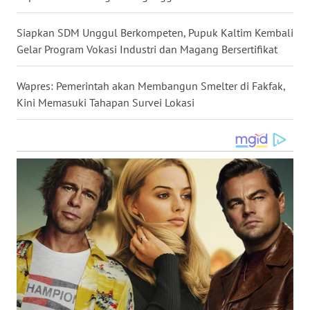
WN
KALTARA
Siapkan SDM Unggul Berkompeten, Pupuk Kaltim Kembali
Gelar Program Vokasi Industri dan Magang Bersertifikat
WN
KALSEL
Wapres: Pemerintah akan Membangun Smelter di Fakfak,
Kini Memasuki Tahapan Survei Lokasi
WN
KALTIM
WN
SULSEL
WN
GORONTALO
WN
SULUT