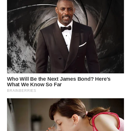
WN
BOGOR
WN
DEPOK
WN
TAPANULI
UTARA
WN
SAMOSIR
WN
PADANG
LAWAS