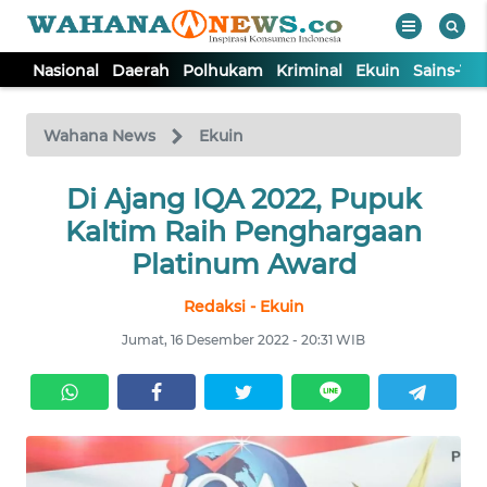
Nasional
Daerah
Polhukam
Kriminal
Ekuin
Sains-Te
WAHANA
Tutup
TV
Wahana News
Ekuin
NASIONAL
Di Ajang IQA 2022, Pupuk
Kaltim Raih Penghargaan
DAERAH
Platinum Award
Redaksi - Ekuin
POLHUKAM
Jumat, 16 Desember 2022 - 20:31 WIB
KRIMINAL
EKUIN