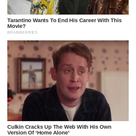
WN
MALUKU
WN
MALUT
WN
DAIRI
WN
DANAU
TOBA
WN
NIAS
WN
LANGKAT