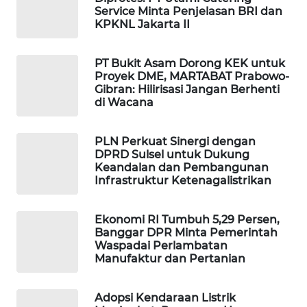
Service Minta Penjelasan BRI dan
WAHANA
KPKNL Jakarta II
LISTRIK
PT Bukit Asam Dorong KEK untuk
WAHANA
Proyek DME, MARTABAT Prabowo-
TRAVEL
Gibran: Hilirisasi Jangan Berhenti
di Wacana
WAHANA
TV
PLN Perkuat Sinergi dengan
DPRD Sulsel untuk Dukung
Keandalan dan Pembangunan
WAHANANEWS
Infrastruktur Ketenagalistrikan
ID
Ekonomi RI Tumbuh 5,29 Persen,
WAHANANEWS
Banggar DPR Minta Pemerintah
CO ID
Waspadai Perlambatan
Manufaktur dan Pertanian
WAHANANEWS
NET
Adopsi Kendaraan Listrik