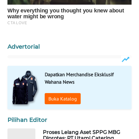
Wahana
Media
Group
WAHANA
NEWS
Advertorial
WAHANA
TANI
Dapatkan Merchandise Eksklusif
WAHANA
Wahana News
ADVOKAT
Buka Katalog
WAHANA
INFRASTRUKTUR
Pilihan Editor
WAHANA
KONSUMEN
Proses Lelang Aset SPPG MBG
Diprotes: PT Utami Catering