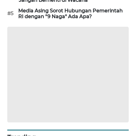
Jangan Berhenti di Wacana
MAWAKA
Media Asing Sorot Hubungan Pemerintah
#5
RI dengan "9 Naga" Ada Apa?
ID
MARTABAT
NET
PLN
WATCH
MKLI
LPKKI
LKKI
KOPEKLIN