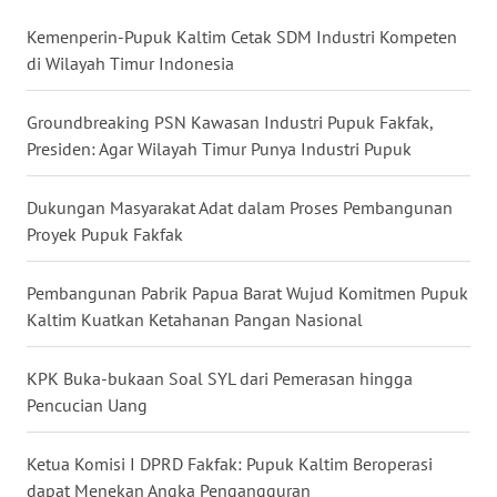
WN
Kemenperin-Pupuk Kaltim Cetak SDM Industri Kompeten
NUSANTARA
di Wilayah Timur Indonesia
WN
Groundbreaking PSN Kawasan Industri Pupuk Fakfak,
JOGJA
Presiden: Agar Wilayah Timur Punya Industri Pupuk
WN
Dukungan Masyarakat Adat dalam Proses Pembangunan
JATIM
Proyek Pupuk Fakfak
WN
Pembangunan Pabrik Papua Barat Wujud Komitmen Pupuk
BALI
Kaltim Kuatkan Ketahanan Pangan Nasional
WN
KPK Buka-bukaan Soal SYL dari Pemerasan hingga
KALBAR
Pencucian Uang
WN
KALTENG
Ketua Komisi I DPRD Fakfak: Pupuk Kaltim Beroperasi
dapat Menekan Angka Pengangguran