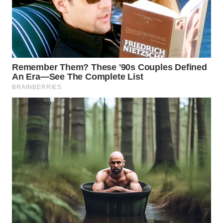
WN
NATUNA
WN
BINTAN
WN
MANDALIKA
WN
LIKUPANG
WN
LABUANBAJO
WN
BORNEO