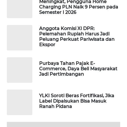
Meningkat, Pengguna Home
Charging PLN Naik 9 Persen pada
WAHANA
Semester I 2026
SPORT
WAHANA
Anggota Komisi XI DPR:
Pelemahan Rupiah Harus Jadi
UMKM
Peluang Perkuat Pariwisata dan
Ekspor
WAHANA
SELEB
Purbaya Tahan Pajak E-
Commerce, Daya Beli Masyarakat
WAHANA
Jadi Pertimbangan
PERSONA
WAHANA
YLKI Soroti Beras Fortifikasi, Jika
OTOMOTIF
Label Dipalsukan Bisa Masuk
Ranah Pidana
WAHANA
HEALTH