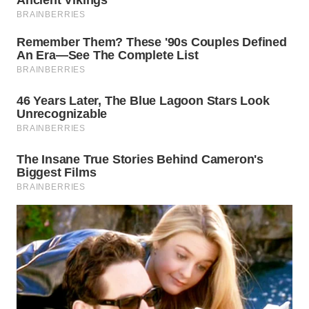
WN
PRIANGAN
TIMUR
WN
SEMARANG
WN
SOLO
WN
BOROBUDUR
WN
MADURA
WN
SURABAYA