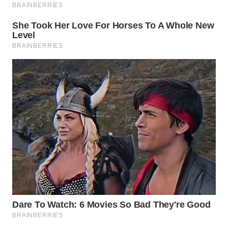
WN
TAPANULI
SELATAN
WN
TANJUNG
LESUNG
WN
KARO
WN
SIMALUNGUN
WN
LABUHANBATU
WN