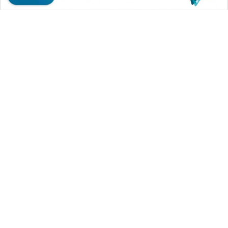
WAHANA MEDIA GROUP
|
|
|
WAHANA NEWS co
WAHANA TANI
WAHANA ADVOKAT
|
|
WAHANA INFRASTRUKTUR
WAHANA KONSUMEN
|
|
|
WAHANA LISTRIK
WAHANA TRAVEL
WAHANA TV
|
|
|
WAHANANEWS id
WAHANANEWS CO ID
WAHANANEWS NET
|
|
|
WAHANA SPORT ID
Wahana UMKM
Wahana Seleb
|
|
|
Wahana Persona
Wahana Otomotif
Wahana Health
|
Wahana Desa Wisata
Lapak Wahana