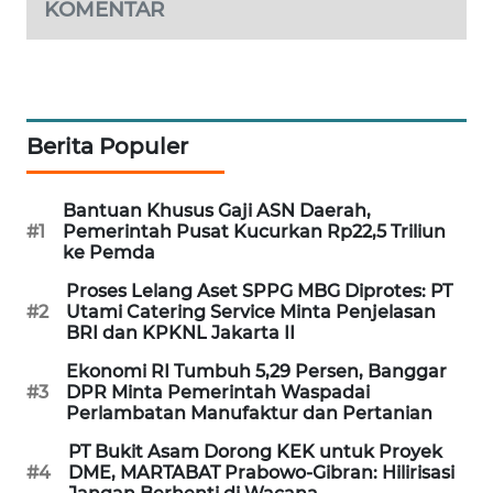
KOMENTAR
WAHANA
DESA
WISATA
LAPAK
Berita Populer
WAHANA
Wahana
Bantuan Khusus Gaji ASN Daerah,
Network
#1
Pemerintah Pusat Kucurkan Rp22,5 Triliun
ke Pemda
KONSUMEN
Proses Lelang Aset SPPG MBG Diprotes: PT
LISTRIK
#2
Utami Catering Service Minta Penjelasan
BRI dan KPKNL Jakarta II
MASYARAKAT
Ekonomi RI Tumbuh 5,29 Persen, Banggar
KELISTRIKAN
#3
DPR Minta Pemerintah Waspadai
Perlambatan Manufaktur dan Pertanian
WALINKI
PT Bukit Asam Dorong KEK untuk Proyek
#4
DME, MARTABAT Prabowo-Gibran: Hilirisasi
ID