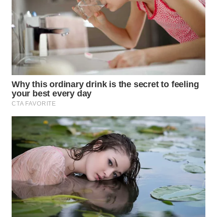
WN
SUMEDANG
WN
CIANJUR
WN
KEPULAUAN
SERIBU
WN
TANGERANG
WN
BINJAI
WN
CIREBON