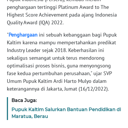
Informasi
penghargaan tertinggi Platinum Award to The
Highest Score Achievement pada ajang Indonesia
INDEKS
BERITA
Quality Award (IQA) 2022.
"
Penghargaan
ini sebuah kebanggaan bagi Pupuk
KONTAK
KAMI
Kaltim karena mampu mempertahankan predikat
Industry Leader sejak 2018. Keberhasilan ini
INFO
sekaligus semangat untuk terus mendorong
IKLAN
optimalisasi proses bisnis, guna menyongsong
fase kedua pertumbuhan perusahaan," ujar SVP
TENTANG
Umum Pupuk Kaltim Ardi Harto Mulyo dalam
KAMI
keterangannya di Jakarta, Jumat (16/12/2022).
PEDOMAN
Baca Juga:
MEDIA
Pupuk Kaltim Salurkan Bantuan Pendidikan di
SIBER
Maratua, Berau
REDAKSI