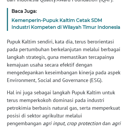
WN
BANTEN
Baca Juga:
Kemenperin-Pupuk Kaltim Cetak SDM
WN
Industri Kompeten di Wilayah Timur Indonesia
NTT
Pupuk Kaltim sendiri, kata dia, terus berorientasi
WN
pada pertumbuhan berkelanjutan melalui berbagai
KEPRI
langkah strategis, guna memastikan tercapainya
kemajuan usaha secara efektif dengan
WN
mengedepankan keseimbangan kinerja pada aspek
PAPUA
Environment, Social and Governance (ESG).
WN
Hal ini juga sebagai langkah Pupuk Kaltim untuk
PAPUA
terus memperkokoh dominasi pada industri
BARAT
petrokimia berbasis natural gas, serta memperkuat
posisi di sektor agrikultur melalui
WN
RIAU
pengembangan
agri input, crop protection
dan
agri