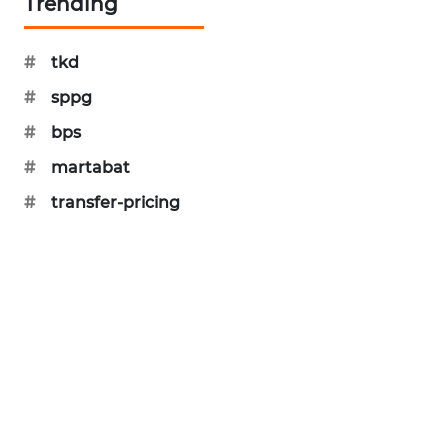
Trending
PORTAL
KONSUMEN
#
tkd
FORWAMKI
#
sppg
#
bps
ALPERKLINAS
#
martabat
FORJASIDA
#
transfer-pricing
TAMBANG
NEWS
SITUNGIR
NEWS
SIDIKALANG
NEWS