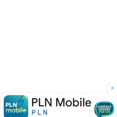
SONYA
ASA
NEWS
X