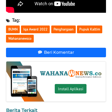
WN
BABEL
Tag:
WN
BUMN
Iqa Award 2022
Penghargaan
Pupuk Kaltim
SUMBAR
Wahananewsco
WN
SUMSEL
Beri Komentar
WN
BENGKULU
WN
LAMPUNG
Install Aplikasi
WN
JATENG
Berita Terkait