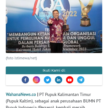
SAINS-TEKNO
KESEHATAN
INTERNASIONAL
SERBA-SERBI
PENDIDIKAN
(foto istimewa/net)
OLAHRAGA
Ikuti Kami di:
OPINI
WahanaNews.co
|
PT Pupuk Kalimantan Timur
EDITORIAL
(Pupuk Kaltim), sebagai anak perusahaan BUMN PT
Pupuk Indonesia (Persero), kembali meraih