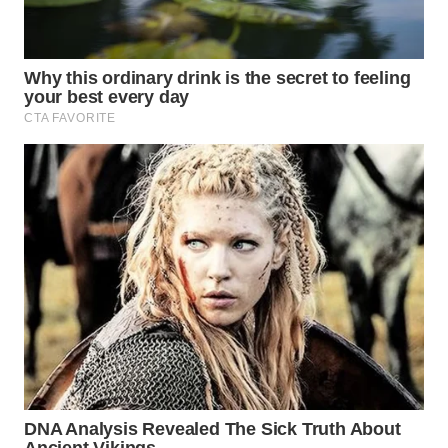
WN
INDRAMAYU
WN
KUNINGAN
WN
MAJALENGKA
WN
SUBANG
WN
SUKABUMI
WN
PURWAKARTA