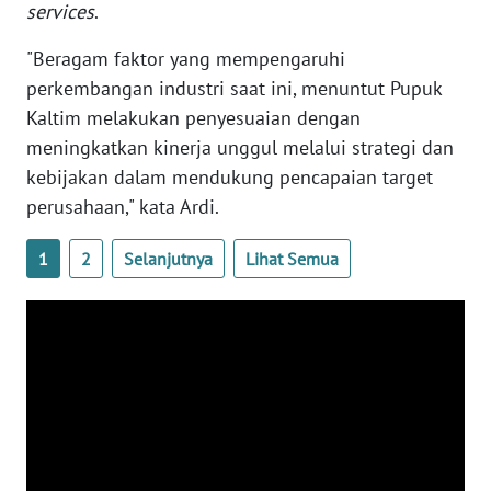
services
.
WN
"Beragam faktor yang mempengaruhi
SERAMBI
perkembangan industri saat ini, menuntut Pupuk
Kaltim melakukan penyesuaian dengan
WN
JAMBI
meningkatkan kinerja unggul melalui strategi dan
kebijakan dalam mendukung pencapaian target
WN
perusahaan," kata Ardi.
SULTRA
1
2
Selanjutnya
Lihat Semua
WN
NTB
WN
SULTENG
WN
SULBAR