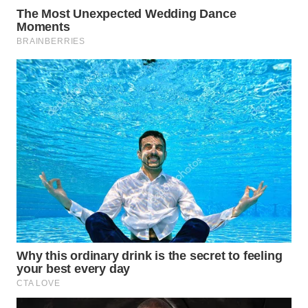
TAPANULI
TENGAH
WN DELI
SERDANG
WN
TEBING
TINGGI
WN
PAKPAK
WN
KARAWANG
WN
BEKASI