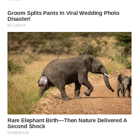
WN
INDRAMAYU
WN
KUNINGAN
WN
MAJALENGKA
WN
SUBANG
WN
SUKABUMI
WN
PURWAKARTA