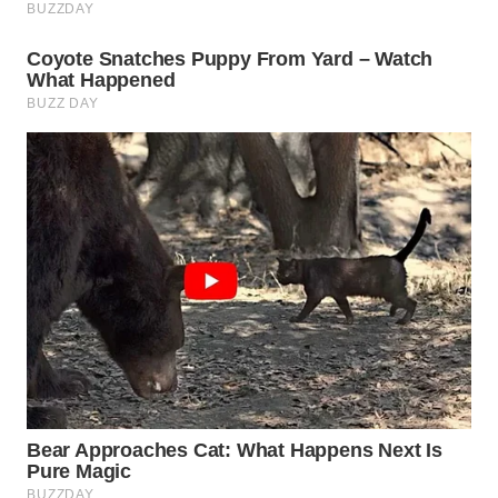
WN
SUMEDANG
WN
CIANJUR
WN
KEPULAUAN
SERIBU
WN
TANGERANG
WN
BINJAI
WN
CIREBON