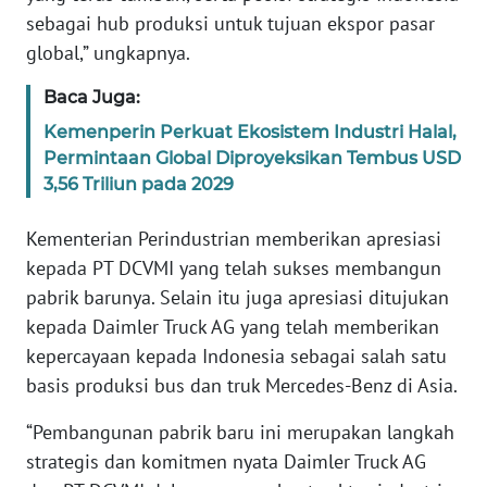
WN
sebagai hub produksi untuk tujuan ekspor pasar
BANTEN
global,” ungkapnya.
Baca Juga:
WN
NTT
Kemenperin Perkuat Ekosistem Industri Halal,
Permintaan Global Diproyeksikan Tembus USD
WN
3,56 Triliun pada 2029
KEPRI
Kementerian Perindustrian memberikan apresiasi
WN
kepada PT DCVMI yang telah sukses membangun
PAPUA
pabrik barunya. Selain itu juga apresiasi ditujukan
kepada Daimler Truck AG yang telah memberikan
WN
kepercayaan kepada Indonesia sebagai salah satu
PAPUA
basis produksi bus dan truk Mercedes-Benz di Asia.
BARAT
“Pembangunan pabrik baru ini merupakan langkah
WN
strategis dan komitmen nyata Daimler Truck AG
RIAU