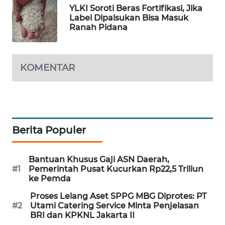
YLKI Soroti Beras Fortifikasi, Jika
WAHANA
Label Dipalsukan Bisa Masuk
DESA
Ranah Pidana
WISATA
LAPAK
KOMENTAR
WAHANA
Wahana
Network
Berita Populer
KONSUMEN
LISTRIK
Bantuan Khusus Gaji ASN Daerah,
MASYARAKAT
#1
Pemerintah Pusat Kucurkan Rp22,5 Triliun
KELISTRIKAN
ke Pemda
Proses Lelang Aset SPPG MBG Diprotes: PT
WALINKI
#2
Utami Catering Service Minta Penjelasan
BRI dan KPKNL Jakarta II
ID