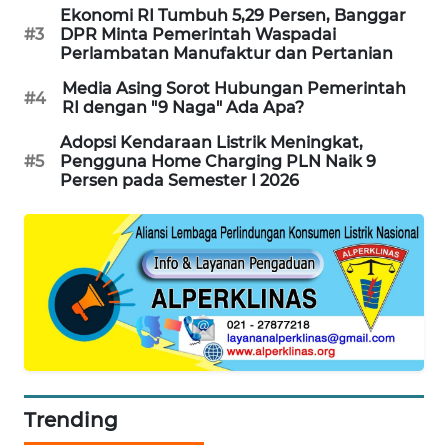
Ekonomi RI Tumbuh 5,29 Persen, Banggar
MAWAKA
#3
DPR Minta Pemerintah Waspadai
Perlambatan Manufaktur dan Pertanian
ID
Media Asing Sorot Hubungan Pemerintah
#4
RI dengan "9 Naga" Ada Apa?
MARTABAT
NET
Adopsi Kendaraan Listrik Meningkat,
#5
Pengguna Home Charging PLN Naik 9
Persen pada Semester I 2026
PLN
WATCH
MKLI
LPKKI
LKKI
KOPEKLIN
Trending