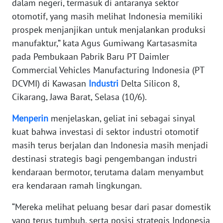
dalam negeri, termasuk di antaranya sektor
otomotif, yang masih melihat Indonesia memiliki
KARIR
prospek menjanjikan untuk menjalankan produksi
manufaktur,” kata Agus Gumiwang Kartasasmita
DISCLAIMER
pada Pembukaan Pabrik Baru PT Daimler
Commercial Vehicles Manufacturing Indonesia (PT
Wahana
DCVMI) di Kawasan
Industri
Delta Silicon 8,
News
Regional
Cikarang, Jawa Barat, Selasa (10/6).
Menperin
menjelaskan, geliat ini sebagai sinyal
WN
kuat bahwa investasi di sektor industri otomotif
SUMUT
masih terus berjalan dan Indonesia masih menjadi
WN
destinasi strategis bagi pengembangan industri
JAKARTA
kendaraan bermotor, terutama dalam menyambut
era kendaraan ramah lingkungan.
WN
JABAR
“Mereka melihat peluang besar dari pasar domestik
yang terus tumbuh, serta posisi strategis Indonesia