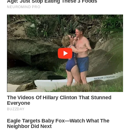
WN
BOGOR
WN
DEPOK
WN
TAPANULI
UTARA
WN
SAMOSIR
WN
PADANG
LAWAS