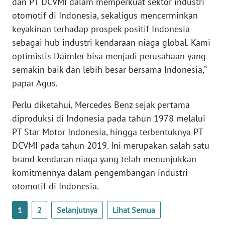
dan PT DCVMI dalam memperkuat sektor industri
otomotif di Indonesia, sekaligus mencerminkan
WN
SERAMBI
keyakinan terhadap prospek positif Indonesia
sebagai hub industri kendaraan niaga global. Kami
WN
optimistis Daimler bisa menjadi perusahaan yang
JAMBI
semakin baik dan lebih besar bersama Indonesia,”
papar Agus.
WN
SULTRA
Perlu diketahui, Mercedes Benz sejak pertama
diproduksi di Indonesia pada tahun 1978 melalui
WN
PT Star Motor Indonesia, hingga terbentuknya PT
NTB
DCVMI pada tahun 2019. Ini merupakan salah satu
brand kendaran niaga yang telah menunjukkan
WN
komitmennya dalam pengembangan industri
SULTENG
otomotif di Indonesia.
WN
1
2
Selanjutnya
Lihat Semua
SULBAR