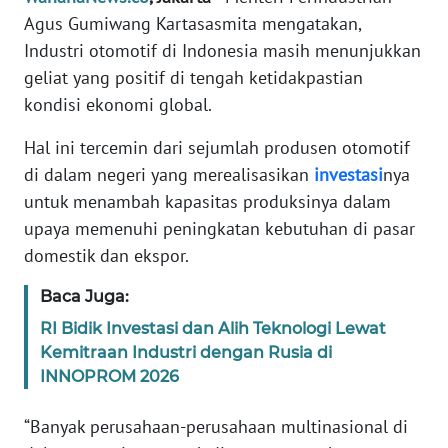
Informasi
Agus Gumiwang Kartasasmita mengatakan,
Industri otomotif di Indonesia masih menunjukkan
INDEKS
BERITA
geliat yang positif di tengah ketidakpastian
kondisi ekonomi global.
KONTAK
Hal ini tercemin dari sejumlah produsen otomotif
KAMI
di dalam negeri yang merealisasikan
investasi
nya
INFO
untuk menambah kapasitas produksinya dalam
IKLAN
upaya memenuhi peningkatan kebutuhan di pasar
domestik dan ekspor.
TENTANG
KAMI
Baca Juga:
RI Bidik Investasi dan Alih Teknologi Lewat
PEDOMAN
Kemitraan Industri dengan Rusia di
MEDIA
INNOPROM 2026
SIBER
“Banyak perusahaan-perusahaan multinasional di
REDAKSI