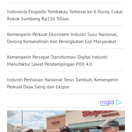
WN
Indonesia Eksportir Tembakau Terbesar ke-6 Dunia, Cukai
KALTARA
Rokok Sumbang Rp226 Triliun
WN
Kemenperin Perkuat Ekosistem Industri Susu Nasional,
KALSEL
Dorong Kemandirian dan Peningkatan Gizi Masyarakat
WN
KALTIM
Kemenperin Percepat Transformasi Digital Industri
Manufaktur Lewat Pendampingan PIDI 4.0
WN
SULSEL
Industri Perhiasan Nasional Terus Tumbuh, Kemenperin
Perkuat Daya Saing dan Ekspor
WN
GORONTALO
WN
SULUT