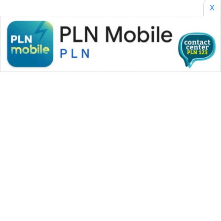
X
WAHANA MEDIA GROUP
|
|
|
WAHANA NEWS co
WAHANA TANI
WAHANA ADVOKAT
|
|
WAHANA INFRASTRUKTUR
WAHANA KONSUMEN