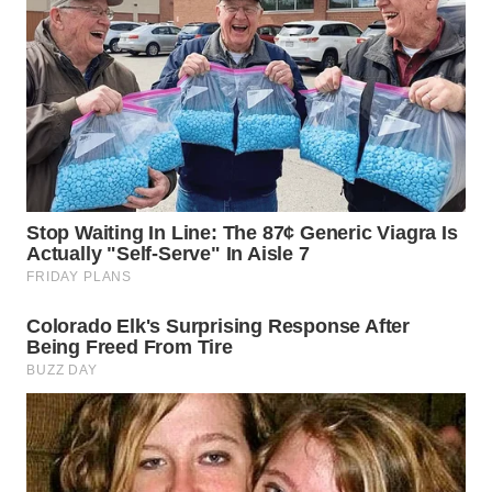
WN
MALUKU
WN
MALUT
WN
DAIRI
WN
DANAU
TOBA
WN
NIAS
WN
LANGKAT