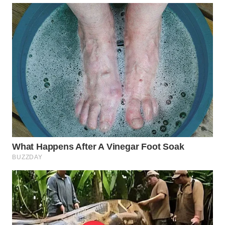
WN
PRIANGAN
TIMUR
WN
SEMARANG
WN
SOLO
WN
BOROBUDUR
WN
MADURA
WN
SURABAYA