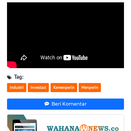
WN
BABEL
WN
SUMBAR
WN
SUMSEL
WN
Tag:
BENGKULU
Industri
Investasi
Kemenperin
Menperin
WN
LAMPUNG
Beri Komentar
WN
JATENG