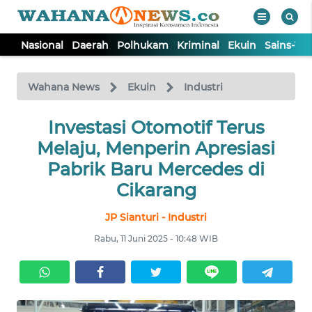
Nasional
Daerah
Polhukam
Kriminal
Ekuin
Sains-Te
WAHANA
Tutup
TV
Wahana News
Ekuin
Industri
NASIONAL
Investasi Otomotif Terus
Melaju, Menperin Apresiasi
DAERAH
Pabrik Baru Mercedes di
Cikarang
POLHUKAM
JP Sianturi - Industri
Rabu, 11 Juni 2025 - 10:48 WIB
KRIMINAL
EKUIN