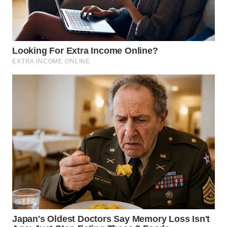
TAPANULI
TENGAH
WN DELI
SERDANG
WN
TEBING
TINGGI
WN
PAKPAK
WN
KARAWANG
WN
BEKASI