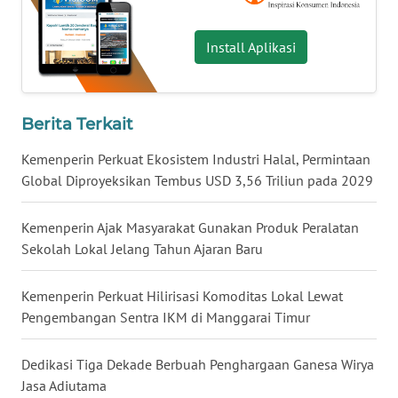
WN
NUSANTARA
Install Aplikasi
WN
JOGJA
Berita Terkait
WN
Kemenperin Perkuat Ekosistem Industri Halal, Permintaan
JATIM
Global Diproyeksikan Tembus USD 3,56 Triliun pada 2029
WN
Kemenperin Ajak Masyarakat Gunakan Produk Peralatan
BALI
Sekolah Lokal Jelang Tahun Ajaran Baru
WN
Kemenperin Perkuat Hilirisasi Komoditas Lokal Lewat
KALBAR
Pengembangan Sentra IKM di Manggarai Timur
WN
Dedikasi Tiga Dekade Berbuah Penghargaan Ganesa Wirya
KALTENG
Jasa Adiutama