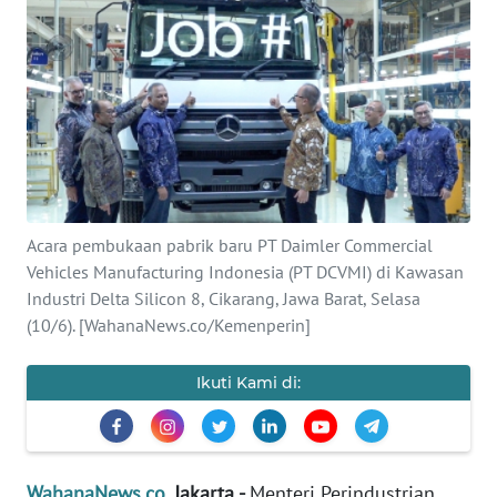
SAINS-TEKNO
KESEHATAN
INTERNASIONAL
SERBA-SERBI
Acara pembukaan pabrik baru PT Daimler Commercial
PENDIDIKAN
Vehicles Manufacturing Indonesia (PT DCVMI) di Kawasan
Industri Delta Silicon 8, Cikarang, Jawa Barat, Selasa
OLAHRAGA
(10/6). [WahanaNews.co/Kemenperin]
OPINI
Ikuti Kami di:
EDITORIAL
WahanaNews.co
, Jakarta -
Menteri Perindustrian