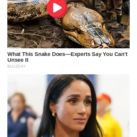
WN
NATUNA
WN
BINTAN
WN
MANDALIKA
WN
LIKUPANG
WN
LABUANBAJO
WN
BORNEO