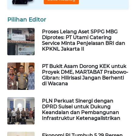
WAHANA
LISTRIK
Pilihan Editor
WAHANA
Proses Lelang Aset SPPG MBG
Diprotes: PT Utami Catering
TRAVEL
Service Minta Penjelasan BRI dan
KPKNL Jakarta II
WAHANA
TV
PT Bukit Asam Dorong KEK untuk
Proyek DME, MARTABAT Prabowo-
WAHANANEWS
Gibran: Hilirisasi Jangan Berhenti
ID
di Wacana
WAHANANEWS
PLN Perkuat Sinergi dengan
CO ID
DPRD Sulsel untuk Dukung
Keandalan dan Pembangunan
Infrastruktur Ketenagalistrikan
WAHANANEWS
NET
Ekonomi RI Tumbuh 5,29 Persen,