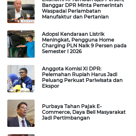
Banggar DPR Minta Pemerintah
WAHANA
Waspadai Perlambatan
SPORT
Manufaktur dan Pertanian
WAHANA
Adopsi Kendaraan Listrik
UMKM
Meningkat, Pengguna Home
Charging PLN Naik 9 Persen pada
Semester I 2026
WAHANA
SELEB
Anggota Komisi XI DPR:
Pelemahan Rupiah Harus Jadi
WAHANA
Peluang Perkuat Pariwisata dan
PERSONA
Ekspor
WAHANA
OTOMOTIF
Purbaya Tahan Pajak E-
Commerce, Daya Beli Masyarakat
Jadi Pertimbangan
WAHANA
HEALTH