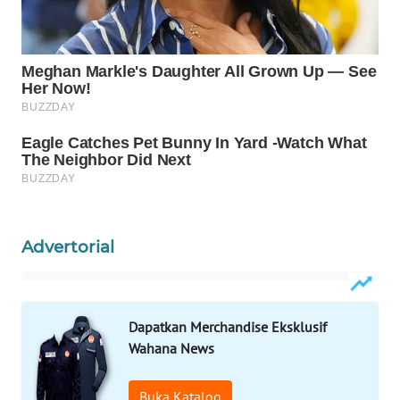
Wahana
Media
Group
WAHANA
NEWS
WAHANA
TANI
WAHANA
Advertorial
ADVOKAT
WAHANA
INFRASTRUKTUR
Dapatkan Merchandise Eksklusif
Wahana News
WAHANA
KONSUMEN
Buka Katalog