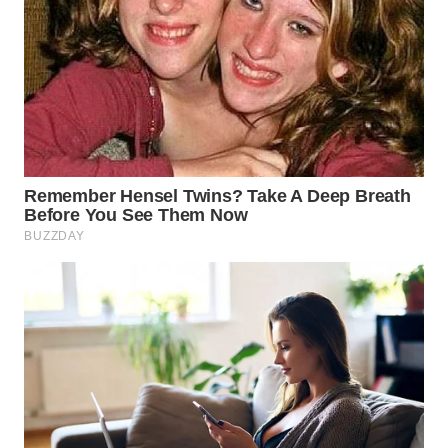
WN
TAPANULI
SELATAN
WN
TANJUNG
LESUNG
WN
KARO
WN
SIMALUNGUN
WN
LABUHANBATU
WN