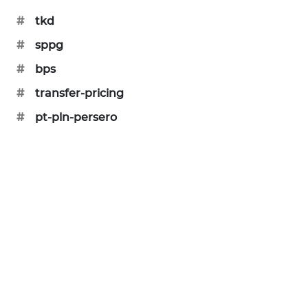
PORTAL
#
tkd
KONSUMEN
#
sppg
FORWAMKI
#
bps
#
transfer-pricing
ALPERKLINAS
#
pt-pln-persero
FORJASIDA
TAMBANG
NEWS
SITUNGIR
NEWS
SIDIKALANG
NEWS