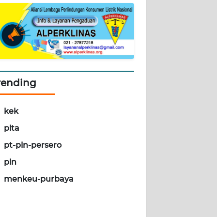
rending
kek
plta
pt-pln-persero
pln
menkeu-purbaya