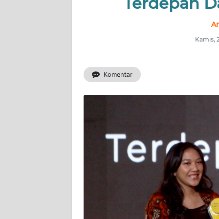
Terdepan Da
INDEKS
BERITA
An
Kamis, 
KONTAK
KAMI
Komentar
INFO
IKLAN
TENTANG
KAMI
PEDOMAN
MEDIA
SIBER
REDAKSI