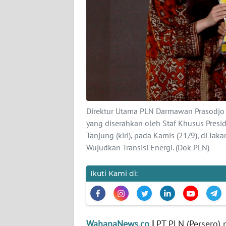
KARIR
DISCLAIMER
Wahana
News
Regional
WN
Direktur Utama PLN Darmawan Prasodjo
SUMUT
yang diserahkan oleh Staf Khusus Preside
Tanjung (kiri), pada Kamis (21/9), di J
WN
Wujudkan Transisi Energi. (Dok PLN)
JAKARTA
Ikuti Kami di:
WN
JABAR
WN
WahanaNews.co
|
PT PLN (Persero) 
BANTEN