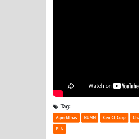
KALTARA
WN
KALSEL
WN
KALTIM
WN
SULSEL
WN
GORONTALO
Tag:
WN
SULUT
Alperklinas
BUMN
Ceo Ct Corp
Cha
PLN
WN
MALUKU