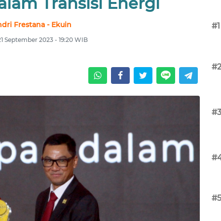
lam Transisi Energi
dri Frestana - Ekuin
#1
21 September 2023 - 19:20 WIB
#
#
#
#