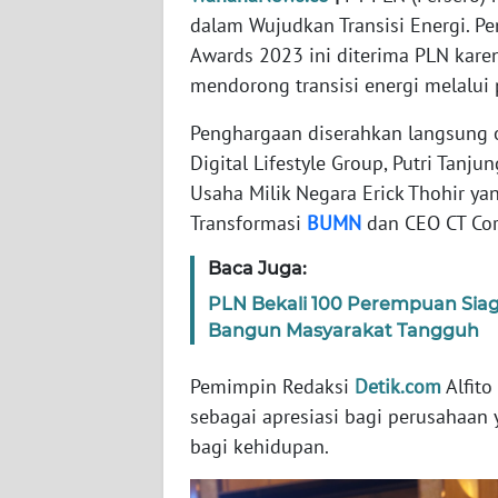
dalam Wujudkan Transisi Energi. P
Awards 2023 ini diterima PLN karen
WN
NTT
mendorong transisi energi melalui 
Penghargaan diserahkan langsung o
WN
Digital Lifestyle Group, Putri Tanj
KEPRI
Usaha Milik Negara Erick Thohir y
WN
Transformasi
BUMN
dan CEO CT Corp
PAPUA
Baca Juga:
WN
PLN Bekali 100 Perempuan Sia
PAPUA
Bangun Masyarakat Tangguh
BARAT
Pemimpin Redaksi
Detik.com
Alfito
WN
sebagai apresiasi bagi perusahaan
RIAU
bagi kehidupan.
WN