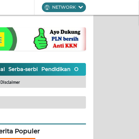
NETWORK
al
Serba-serbi
Pendidikan
Olahraga
Opini
Editoria
Disclaimer
erita Populer