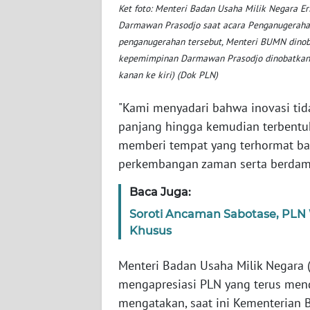
BABEL
Ket foto: Menteri Badan Usaha Milik Negara Er
Darmawan Prasodjo saat acara Penganugerahan
penganugerahan tersebut, Menteri BUMN dinob
WN
SUMBAR
kepemimpinan Darmawan Prasodjo dinobatkan m
kanan ke kiri) (Dok PLN)
WN
"Kami menyadari bahwa inovasi tidak
SUMSEL
panjang hingga kemudian terbentu
memberi tempat yang terhormat bag
WN
BENGKULU
perkembangan zaman serta berdampak
Baca Juga:
WN
LAMPUNG
Soroti Ancaman Sabotase, PLN W
Khusus
WN
JATENG
Menteri Badan Usaha Milik Negara (
mengapresiasi PLN yang terus mendo
WN
mengatakan, saat ini Kementerian