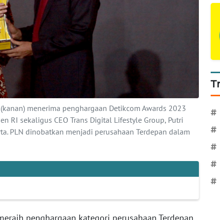
T
 (kanan) menerima penghargaan Detikcom Awards 2023
#
n RI sekaligus CEO Trans Digital Lifestyle Group, Putri
#
akarta. PLN dinobatkan menjadi perusahaan Terdepan dalam
#
#
#
meraih penghargaan kategori perusahaan Terdepan