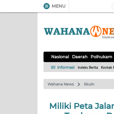
MENU
WAHANA
Tutup
TV
NASIONAL
DAERAH
POLHUKAM
KRIMINAL
EKUIN
SAINS-
KESEHATAN
INTERNASIONAL
Nasional
Daerah
Polhukam
TEKNO
Informasi
Indeks Berita
Kontak 
SERBA-
PENDIDIKAN
OLAHRAGA
OPINI
SERBI
Wahana News
Ekuin
EDITORIAL
Miliki Peta Jala
Informasi