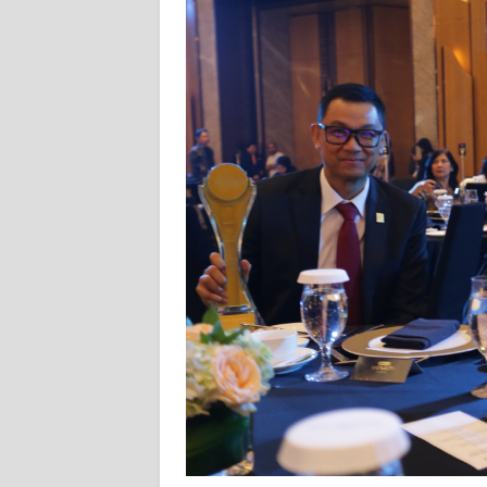
SERAMBI
WN
JAMBI
WN
SULTRA
WN
NTB
WN
SULTENG
WN
SULBAR
WN