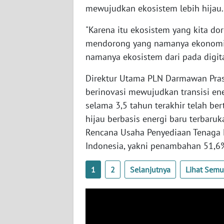
NUSANTARA
mewujudkan ekosistem lebih hijau.
"Karena itu ekosistem yang kita 
WN
JOGJA
mendorong yang namanya ekonomi 
namanya ekosistem dari pada digitali
WN
JATIM
Direktur Utama PLN Darmawan Pr
berinovasi mewujudkan transisi en
WN
selama 3,5 tahun terakhir telah be
BALI
hijau berbasis energi baru terbaru
Rencana Usaha Penyediaan Tenaga Li
WN
Indonesia, yakni penambahan 51,6
KALBAR
1
2
Selanjutnya
Lihat Sem
WN
KALTENG
WN