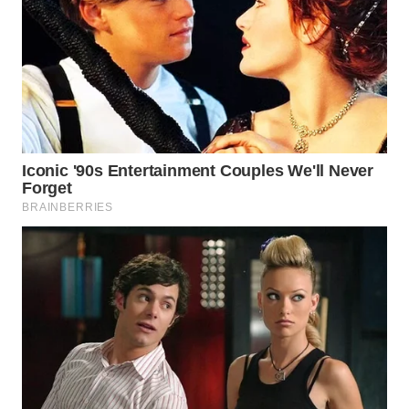
WN
BOGOR
WN
DEPOK
WN
TAPANULI
UTARA
WN
SAMOSIR
WN
PADANG
LAWAS