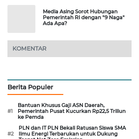
PORTAL
Media Asing Sorot Hubungan
KONSUMEN
Pemerintah RI dengan "9 Naga"
Ada Apa?
FORWAMKI
ALPERKLINAS
KOMENTAR
FORJASIDA
TAMBANG
NEWS
Berita Populer
SITUNGIR
Bantuan Khusus Gaji ASN Daerah,
NEWS
#1
Pemerintah Pusat Kucurkan Rp22,5 Triliun
ke Pemda
SIDIKALANG
PLN dan IT PLN Bekali Ratusan Siswa SMA
NEWS
#2
Ilmu Energi Terbarukan untuk Dukung