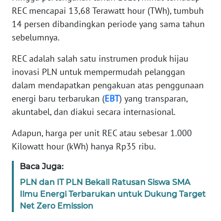
REC mencapai 13,68 Terawatt hour (TWh), tumbuh
14 persen dibandingkan periode yang sama tahun
KARIR
sebelumnya.
DISCLAIMER
REC adalah salah satu instrumen produk hijau
inovasi PLN untuk mempermudah pelanggan
Wahana
News
dalam mendapatkan pengakuan atas penggunaan
Regional
energi baru terbarukan (
EBT
) yang transparan,
akuntabel, dan diakui secara internasional.
WN
SUMUT
Adapun, harga per unit REC atau sebesar 1.000
Kilowatt hour (kWh) hanya Rp35 ribu.
WN
JAKARTA
Baca Juga:
PLN dan IT PLN Bekali Ratusan Siswa SMA
WN
Ilmu Energi Terbarukan untuk Dukung Target
JABAR
Net Zero Emission