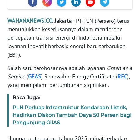
Informasi
INDEKS
WAHANANEWS.CO
, Jakarta
- PT PLN (Persero) terus
BERITA
menunjukkan keseriusannya dalam mendorong
percepatan transisi energi di Indonesia melalui
KONTAK
layanan inovatif berbasis energi baru terbarukan
KAMI
(EBT).
INFO
Salah satu terobosannya adalah layanan
Green as a
IKLAN
Service
(
GEAS
) Renewable Energy Certificate (
REC
),
yang mengalami pertumbuhan signifikan.
TENTANG
KAMI
Baca Juga:
PLN Perluas Infrastruktur Kendaraan Listrik,
PEDOMAN
MEDIA
Hadirkan Diskon Tambah Daya 50 Persen bagi
SIBER
Pengunjung GIIAS
Hingga pertengahan tahun 2025, minat terhadap
REDAKSI