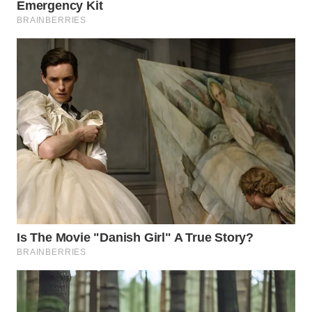
WN
INDRAMAYU
WN
KUNINGAN
WN
MAJALENGKA
WN
SUBANG
WN
SUKABUMI
WN
PURWAKARTA