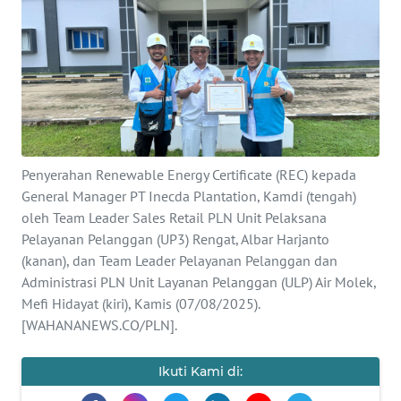
SAINS-TEKNO
KESEHATAN
INTERNASIONAL
SERBA-SERBI
Penyerahan Renewable Energy Certificate (REC) kepada
General Manager PT Inecda Plantation, Kamdi (tengah)
PENDIDIKAN
oleh Team Leader Sales Retail PLN Unit Pelaksana
Pelayanan Pelanggan (UP3) Rengat, Albar Harjanto
OLAHRAGA
(kanan), dan Team Leader Pelayanan Pelanggan dan
Administrasi PLN Unit Layanan Pelanggan (ULP) Air Molek,
Mefi Hidayat (kiri), Kamis (07/08/2025).
OPINI
[WAHANANEWS.CO/PLN].
EDITORIAL
Ikuti Kami di: