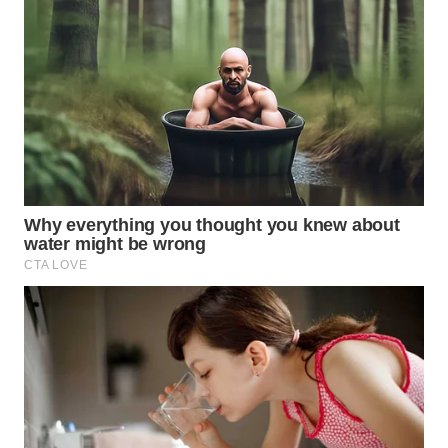
WN
PRIANGAN
TIMUR
WN
SEMARANG
WN
SOLO
WN
BOROBUDUR
WN
MADURA
WN
SURABAYA