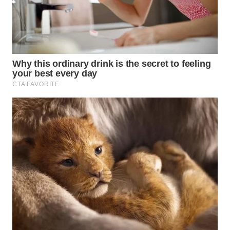
WN
NATUNA
WN
BINTAN
WN
MANDALIKA
WN
LIKUPANG
WN
LABUANBAJO
WN
BORNEO