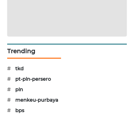
KARING
NEWS
JURNAL
MARITIM
HUMBANG
Trending
NEWS
#
tkd
GARONGGANG
NEWS
#
pt-pln-persero
#
pln
FISUELRI
ID
#
menkeu-purbaya
#
bps
ENERGI
NEWS