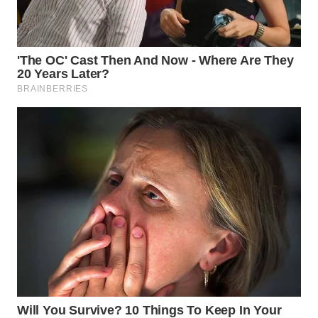
WN
SUMEDANG
WN
CIANJUR
WN
KEPULAUAN
SERIBU
WN
TANGERANG
WN
BINJAI
WN
CIREBON