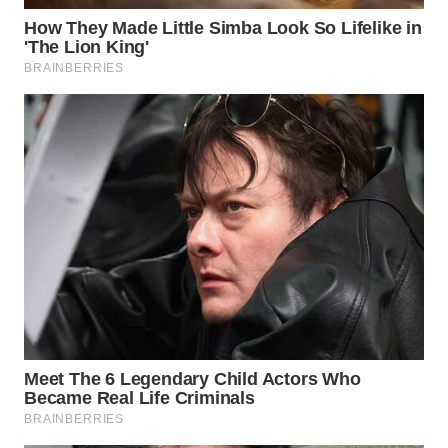
Wahana
Media
Group
WAHANA
NEWS
WAHANA
TANI
WAHANA
ADVOKAT
WAHANA
INFRASTRUKTUR
WAHANA
KONSUMEN