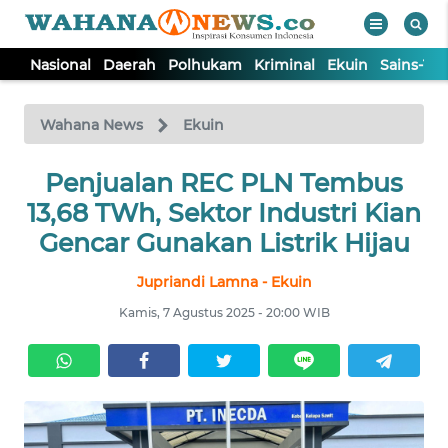
Nasional
Daerah
Polhukam
Kriminal
Ekuin
Sains-Te
WAHANA
Tutup
TV
Wahana News
Ekuin
NASIONAL
Penjualan REC PLN Tembus
13,68 TWh, Sektor Industri Kian
DAERAH
Gencar Gunakan Listrik Hijau
Jupriandi Lamna - Ekuin
POLHUKAM
Kamis, 7 Agustus 2025 - 20:00 WIB
KRIMINAL
EKUIN