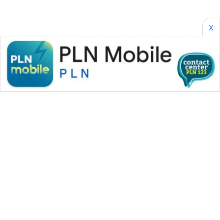
X
WAHANA MEDIA GROUP
|
|
|
WAHANA NEWS co
WAHANA TANI
WAHANA ADVOKAT