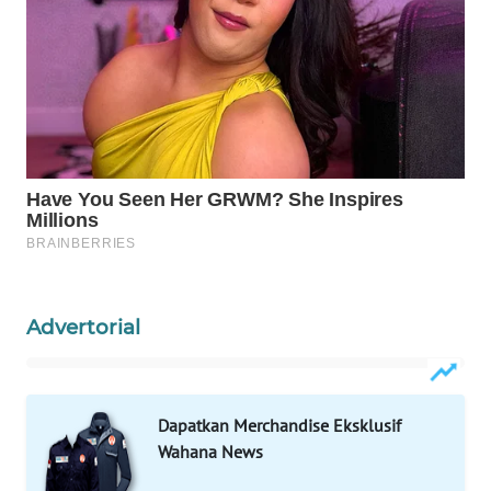
WAHANA
SPORT
WAHANA
UMKM
WAHANA
SELEB
WAHANA
PERSONA
Advertorial
WAHANA
OTOMOTIF
Dapatkan Merchandise Eksklusif
WAHANA
Wahana News
HEALTH