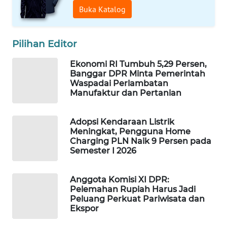
Buka Katalog
WAHANA
DESA
WISATA
Pilihan Editor
LAPAK
Ekonomi RI Tumbuh 5,29 Persen,
WAHANA
Banggar DPR Minta Pemerintah
Waspadai Perlambatan
Manufaktur dan Pertanian
Wahana
Network
Adopsi Kendaraan Listrik
Meningkat, Pengguna Home
KONSUMEN
Charging PLN Naik 9 Persen pada
LISTRIK
Semester I 2026
MASYARAKAT
Anggota Komisi XI DPR:
KELISTRIKAN
Pelemahan Rupiah Harus Jadi
Peluang Perkuat Pariwisata dan
WALINKI
Ekspor
ID