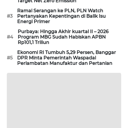
Target Net Zero Emission
SIBARAGAS
Ramai Serangan ke PLN, PLN Watch
NEWS
#3
Pertanyakan Kepentingan di Balik Isu
Energi Primer
METRO
Purbaya: Hingga Akhir kuartal II – 2026
SIANTAR
#4
Program MBG Sudah Habiskan APBN
NEWS
Rp101,1 Triliun
Ekonomi RI Tumbuh 5,29 Persen, Banggar
METRO
#5
DPR Minta Pemerintah Waspadai
MEDAN
Perlambatan Manufaktur dan Pertanian
NEWS
METRO
JAKARTA
NEWS
KRT
NEWS