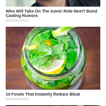
WN
TAPANULI
SELATAN
WN
TANJUNG
LESUNG
WN
KARO
WN
SIMALUNGUN
WN
LABUHANBATU
WN