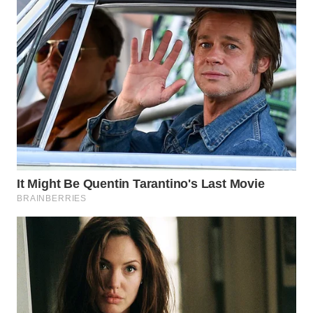
WN
KALTARA
WN
KALSEL
WN
KALTIM
WN
SULSEL
WN
GORONTALO
WN
SULUT