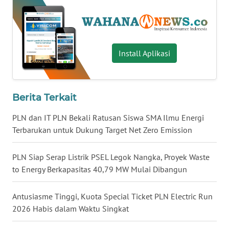
WN
BABEL
Install Aplikasi
WN
SUMBAR
WN
Berita Terkait
SUMSEL
PLN dan IT PLN Bekali Ratusan Siswa SMA Ilmu Energi
WN
Terbarukan untuk Dukung Target Net Zero Emission
BENGKULU
PLN Siap Serap Listrik PSEL Legok Nangka, Proyek Waste
WN
to Energy Berkapasitas 40,79 MW Mulai Dibangun
LAMPUNG
Antusiasme Tinggi, Kuota Special Ticket PLN Electric Run
WN
2026 Habis dalam Waktu Singkat
JATENG