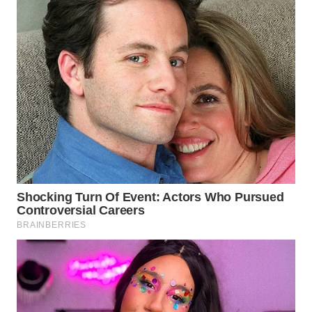
WAHANA
LISTRIK
WAHANA
TRAVEL
WAHANA
TV
WAHANANEWS
ID
WAHANANEWS
CO ID
WAHANANEWS
NET