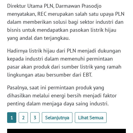
WN
Direktur Utama PLN, Darmawan Prasodjo
BANTEN
menyatakan, REC merupakan salah satu upaya PLN
dalam memberikan solusi bagi sektor industri dan
WN
bisnis untuk mendapatkan pasokan listrik hijau
NTT
yang andal dan terjangkau.
WN
Hadirnya listrik hijau dari PLN menjadi dukungan
KEPRI
kepada industri dalam memenuhi permintaan
pasar akan produk dari sumber listrik yang ramah
WN
lingkungan atau bersumber dari EBT.
PAPUA
Pasalnya, saat ini permintaan produk yang
WN
dihasilkan melalui energi bersih menjadi faktor
PAPUA
penting dalam menjaga daya saing industri.
BARAT
1
2
3
Selanjutnya
Lihat Semua
WN
RIAU