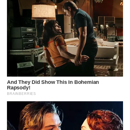
TAPANULI
TENGAH
WN DELI
SERDANG
WN
TEBING
TINGGI
WN
PAKPAK
WN
KARAWANG
WN
BEKASI