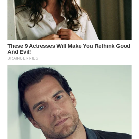
WN
MALUKU
WN
MALUT
WN
DAIRI
WN
DANAU
TOBA
WN
NIAS
WN
LANGKAT