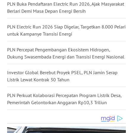
PLN Buka Pendaftaran Electric Run 2026, Ajak Masyarakat
WN
Berlari Demi Masa Depan Energi Bersih
NUSANTARA
PLN Electric Run 2026 Siap Digelar, Targetkan 8.000 Pelari
WN
untuk Kampanye Transisi Energi
JOGJA
PLN Percepat Pengembangan Ekosistem Hidrogen,
WN
Dukung Swasembada Energi dan Transisi Energi Nasional
JATIM
Investor Global Berebut Proyek PSEL, PLN Jamin Serap
WN
Listrik Lewat Kontrak 30 Tahun
BALI
PLN Perkuat Kolaborasi Percepatan Program Listrik Desa,
WN
KALBAR
Pemerintah Gelontorkan Anggaran Rp10,3 Triliun
WN
KALTENG