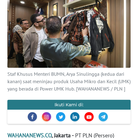
SAINS-TEKNO
KESEHATAN
INTERNASIONAL
SERBA-SERBI
PENDIDIKAN
Staf Khusus Menteri BUMN, Arya Sinulingga (kedua dari
kanan) saat meninjau produk Usaha Mikro dan Kecil (UMK)
yang berada di Power UMK Hub. [WAHANANEWS / PLN ]
OLAHRAGA
Ikuti Kami di:
OPINI
EDITORIAL
WAHANANEWS.CO
, Jakarta -
PT PLN (Persero)