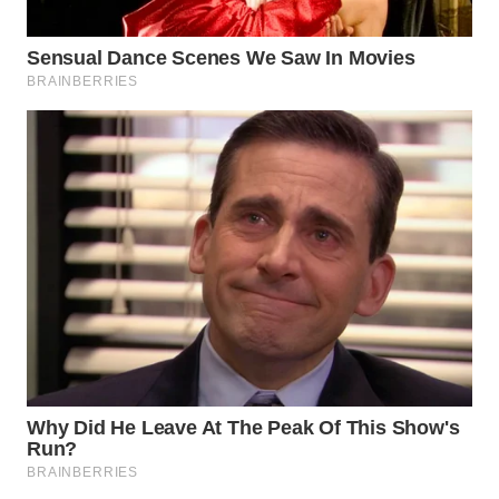
TAPANULI
TENGAH
WN DELI
SERDANG
WN
TEBING
TINGGI
WN
PAKPAK
WN
KARAWANG
WN
BEKASI