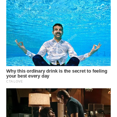
WN
SUMEDANG
WN
CIANJUR
WN
KEPULAUAN
SERIBU
WN
TANGERANG
WN
BINJAI
WN
CIREBON