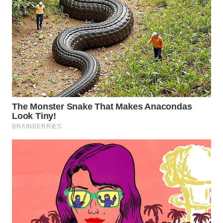
Wahana
Media
Group
WAHANA
NEWS
WAHANA
TANI
WAHANA
ADVOKAT
WAHANA
INFRASTRUKTUR
WAHANA
KONSUMEN