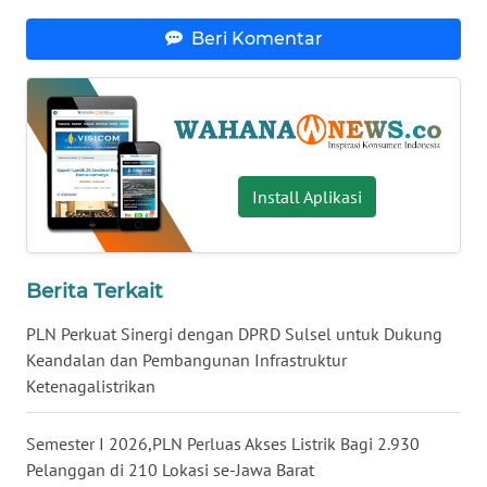
WN
Beri Komentar
BABEL
WN
SUMBAR
WN
Install Aplikasi
SUMSEL
WN
Berita Terkait
BENGKULU
PLN Perkuat Sinergi dengan DPRD Sulsel untuk Dukung
WN
Keandalan dan Pembangunan Infrastruktur
LAMPUNG
Ketenagalistrikan
WN
Semester I 2026,PLN Perluas Akses Listrik Bagi 2.930
JATENG
Pelanggan di 210 Lokasi se-Jawa Barat