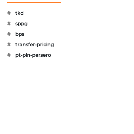
KARING
NEWS
#
tkd
#
sppg
JURNAL
MARITIM
#
bps
#
transfer-pricing
HUMBANG
NEWS
#
pt-pln-persero
GARONGGANG
NEWS
FISUELRI
ID
ENERGI
NEWS