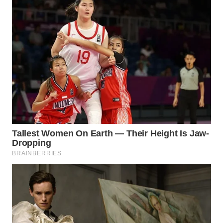
WN
MALUKU
WN
MALUT
WN
DAIRI
WN
DANAU
TOBA
WN
NIAS
WN
LANGKAT