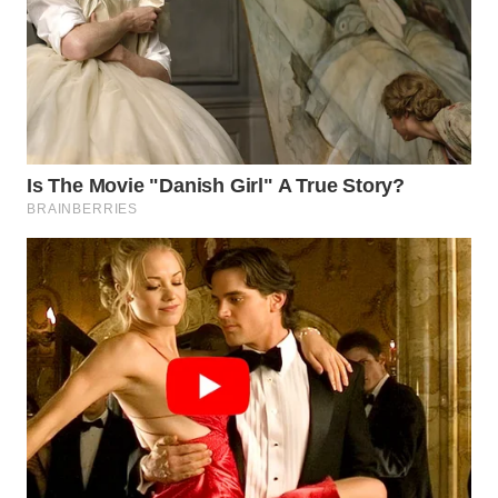
WN
TAPANULI
SELATAN
WN
TANJUNG
LESUNG
WN
KARO
WN
SIMALUNGUN
WN
LABUHANBATU
WN