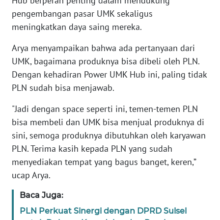
Hub berperan penting dalam mendukung
pengembangan pasar UMK sekaligus
KARIR
meningkatkan daya saing mereka.
Arya menyampaikan bahwa ada pertanyaan dari
DISCLAIMER
UMK, bagaimana produknya bisa dibeli oleh PLN.
Dengan kehadiran Power UMK Hub ini, paling tidak
Wahana
News
PLN sudah bisa menjawab.
Regional
"Jadi dengan space seperti ini, temen-temen PLN
WN
bisa membeli dan UMK bisa menjual produknya di
SUMUT
sini, semoga produknya dibutuhkan oleh karyawan
PLN. Terima kasih kepada PLN yang sudah
WN
menyediakan tempat yang bagus banget, keren,”
JAKARTA
ucap Arya.
WN
Baca Juga:
JABAR
PLN Perkuat Sinergi dengan DPRD Sulsel