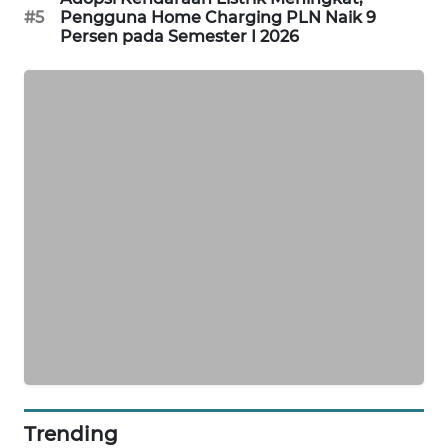
#5
Pengguna Home Charging PLN Naik 9
SIBARAGAS
Persen pada Semester I 2026
NEWS
METRO
SIANTAR
NEWS
METRO
MEDAN
NEWS
METRO
JAKARTA
NEWS
KRT
NEWS
Trending