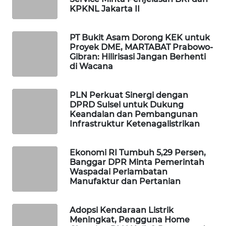
KPKNL Jakarta II
WAHANA
DESA
WISATA
PT Bukit Asam Dorong KEK untuk
Proyek DME, MARTABAT Prabowo-
Gibran: Hilirisasi Jangan Berhenti
LAPAK
di Wacana
WAHANA
Wahana
PLN Perkuat Sinergi dengan
Network
DPRD Sulsel untuk Dukung
Keandalan dan Pembangunan
Infrastruktur Ketenagalistrikan
KONSUMEN
LISTRIK
Ekonomi RI Tumbuh 5,29 Persen,
Banggar DPR Minta Pemerintah
MASYARAKAT
Waspadai Perlambatan
KELISTRIKAN
Manufaktur dan Pertanian
WALINKI
Adopsi Kendaraan Listrik
ID
Meningkat, Pengguna Home