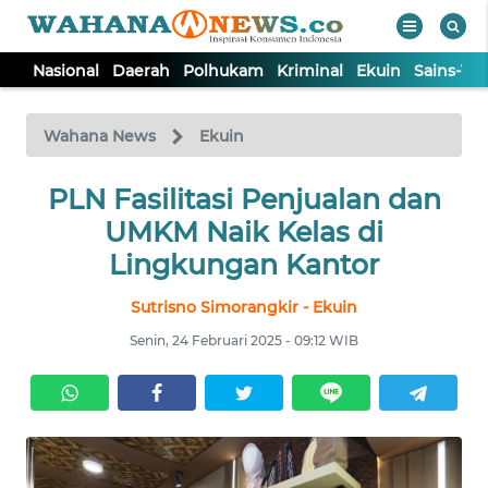
Nasional
Daerah
Polhukam
Kriminal
Ekuin
Sains-Te
WAHANA
Tutup
TV
Wahana News
Ekuin
NASIONAL
PLN Fasilitasi Penjualan dan
UMKM Naik Kelas di
DAERAH
Lingkungan Kantor
Sutrisno Simorangkir - Ekuin
POLHUKAM
Senin, 24 Februari 2025 - 09:12 WIB
KRIMINAL
EKUIN