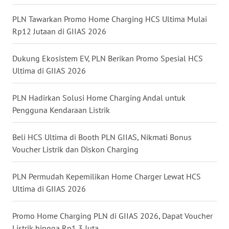
WN
PLN Tawarkan Promo Home Charging HCS Ultima Mulai
NUSANTARA
Rp12 Jutaan di GIIAS 2026
WN
Dukung Ekosistem EV, PLN Berikan Promo Spesial HCS
JOGJA
Ultima di GIIAS 2026
WN
PLN Hadirkan Solusi Home Charging Andal untuk
JATIM
Pengguna Kendaraan Listrik
WN
Beli HCS Ultima di Booth PLN GIIAS, Nikmati Bonus
BALI
Voucher Listrik dan Diskon Charging
WN
KALBAR
PLN Permudah Kepemilikan Home Charger Lewat HCS
Ultima di GIIAS 2026
WN
KALTENG
Promo Home Charging PLN di GIIAS 2026, Dapat Voucher
Listrik hingga Rp1,3 Juta