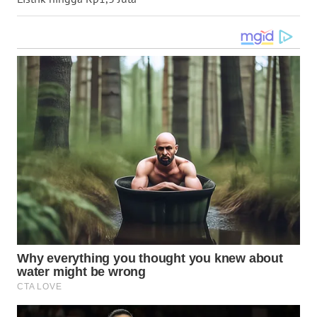
WN
KALTARA
WN
KALSEL
WN
KALTIM
WN
SULSEL
WN
GORONTALO
WN
SULUT