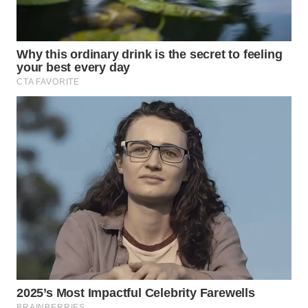
WN
PRIANGAN
TIMUR
WN
SEMARANG
WN
SOLO
WN
BOROBUDUR
WN
MADURA
WN
SURABAYA