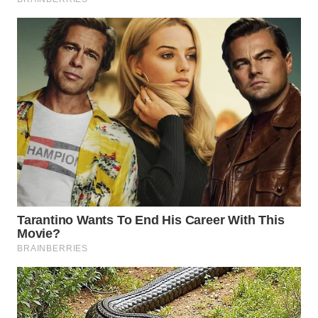
WN
NATUNA
WN
BINTAN
WN
MANDALIKA
WN
LIKUPANG
WN
LABUANBAJO
WN
BORNEO