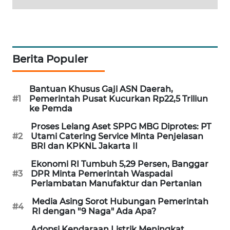
PORTAL
KONSUMEN
FORWAMKI
Berita Populer
ALPERKLINAS
Bantuan Khusus Gaji ASN Daerah,
#1
Pemerintah Pusat Kucurkan Rp22,5 Triliun
FORJASIDA
ke Pemda
Proses Lelang Aset SPPG MBG Diprotes: PT
TAMBANG
#2
Utami Catering Service Minta Penjelasan
NEWS
BRI dan KPKNL Jakarta II
Ekonomi RI Tumbuh 5,29 Persen, Banggar
SITUNGIR
#3
DPR Minta Pemerintah Waspadai
NEWS
Perlambatan Manufaktur dan Pertanian
Media Asing Sorot Hubungan Pemerintah
SIDIKALANG
#4
RI dengan "9 Naga" Ada Apa?
NEWS
Adopsi Kendaraan Listrik Meningkat,