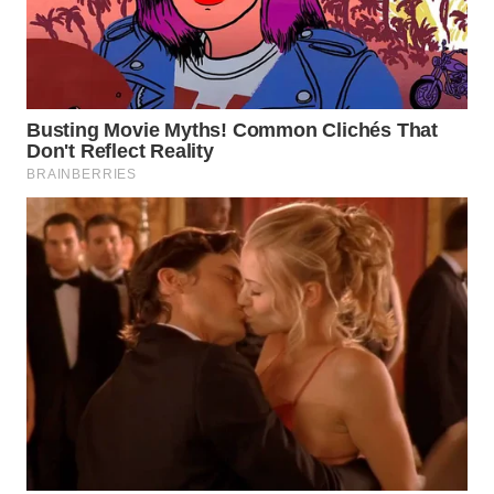
WAHANA
LISTRIK
WAHANA
TRAVEL
WAHANA
TV
WAHANANEWS
ID
WAHANANEWS
CO ID
WAHANANEWS
NET