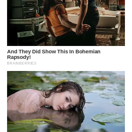
WN
INDRAMAYU
WN
KUNINGAN
WN
MAJALENGKA
WN
SUBANG
WN
SUKABUMI
WN
PURWAKARTA