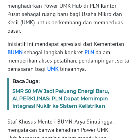
Informasi
menghadirkan Power UMK Hub di PLN Kantor
Pusat sebagai ruang baru bagi Usaha Mikro dan
INDEKS
Kecil (UMK) untuk berkembang dan memperluas
BERITA
pasar.
KONTAK
Inisiatif ini mendapat apresiasi dari Kementerian
KAMI
BUMN
sebagai langkah konkret
PLN
dalam
memberikan akses pelatihan, pendampingan, serta
INFO
IKLAN
pemasaran bagi
UMK
binaannya.
Baca Juga:
TENTANG
KAMI
SMR 50 MW Jadi Peluang Energi Baru,
ALPERKLINAS: PLN Dapat Memimpin
Integrasi Nuklir ke Sistem Kelistrikan
PEDOMAN
MEDIA
SIBER
Staf Khusus Menteri BUMN, Arya Sinulingga,
mengatakan bahwa kehadiran Power UMK
REDAKSI