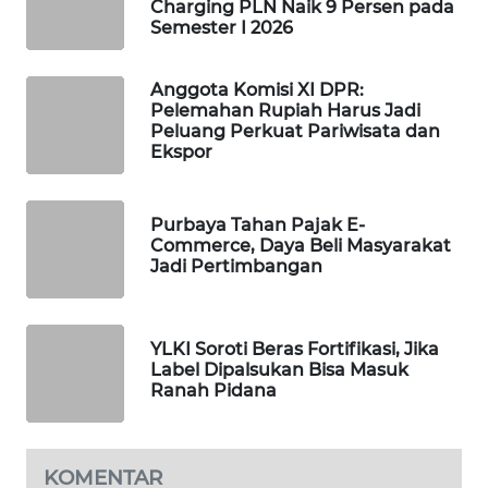
Charging PLN Naik 9 Persen pada
Semester I 2026
MAWAKA
ID
Anggota Komisi XI DPR:
Pelemahan Rupiah Harus Jadi
MARTABAT
Peluang Perkuat Pariwisata dan
NET
Ekspor
PLN
WATCH
Purbaya Tahan Pajak E-
Commerce, Daya Beli Masyarakat
Jadi Pertimbangan
MKLI
LPKKI
YLKI Soroti Beras Fortifikasi, Jika
Label Dipalsukan Bisa Masuk
Ranah Pidana
LKKI
KOPEKLIN
KOMENTAR