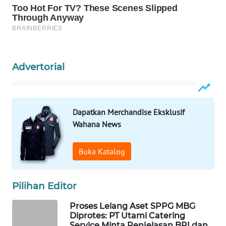
WAHANA
SPORT
WAHANA
UMKM
Advertorial
WAHANA
SELEB
Dapatkan Merchandise Eksklusif
Wahana News
WAHANA
PERSONA
Buka Katalog
WAHANA
OTOMOTIF
Pilihan Editor
WAHANA
Proses Lelang Aset SPPG MBG
HEALTH
Diprotes: PT Utami Catering
Service Minta Penjelasan BRI dan