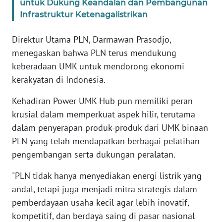
untuk Dukung Keandalan dan Pembangunan
WN
Infrastruktur Ketenagalistrikan
BANTEN
Direktur Utama PLN, Darmawan Prasodjo,
WN
menegaskan bahwa PLN terus mendukung
NTT
keberadaan UMK untuk mendorong ekonomi
kerakyatan di Indonesia.
WN
KEPRI
Kehadiran Power UMK Hub pun memiliki peran
krusial dalam memperkuat aspek hilir, terutama
WN
dalam penyerapan produk-produk dari UMK binaan
PAPUA
PLN yang telah mendapatkan berbagai pelatihan
pengembangan serta dukungan peralatan.
WN
PAPUA
"PLN tidak hanya menyediakan energi listrik yang
BARAT
andal, tetapi juga menjadi mitra strategis dalam
pemberdayaan usaha kecil agar lebih inovatif,
WN
RIAU
kompetitif, dan berdaya saing di pasar nasional