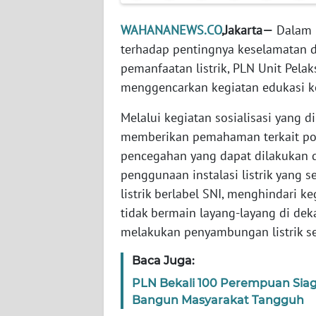
WAHANANEWS.CO
,Jakarta—
Dalam 
WN
terhadap pentingnya keselamatan d
NTT
pemanfaatan listrik, PLN Unit Pel
menggencarkan kegiatan edukasi ke
WN
KEPRI
Melalui kegiatan sosialisasi yang d
memberikan pemahaman terkait pote
WN
pencegahan yang dapat dilakukan d
PAPUA
penggunaan instalasi listrik yang 
WN
listrik berlabel SNI, menghindari ke
PAPUA
tidak bermain layang-layang di deka
BARAT
melakukan penyambungan listrik sec
WN
Baca Juga:
RIAU
PLN Bekali 100 Perempuan Sia
Bangun Masyarakat Tangguh
WN