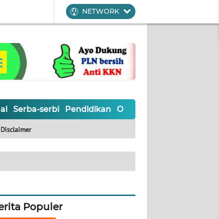
NETWORK
al
Serba-serbi
Pendidikan
Olahraga
Opini
Editoria
Disclaimer
erita Populer