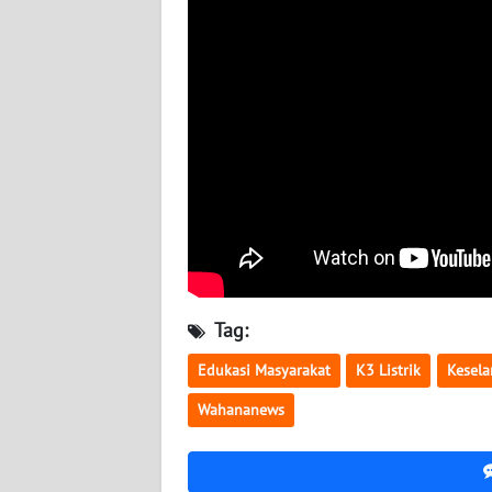
NUSANTARA
WN
JOGJA
WN
JATIM
WN
BALI
WN
Tag:
KALBAR
Edukasi Masyarakat
K3 Listrik
Kesela
WN
Wahananews
KALTENG
WN