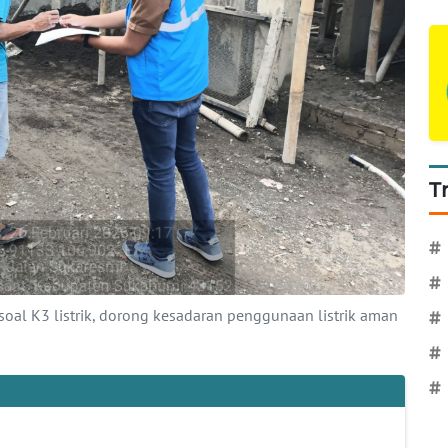
T
#
#
al K3 listrik, dorong kesadaran penggunaan listrik aman
#
#
#