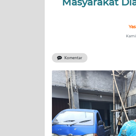
Masyarakat Di
INDEKS
BERITA
KONTAK
Yas
KAMI
Kamis
INFO
IKLAN
Komentar
TENTANG
KAMI
PEDOMAN
MEDIA
SIBER
REDAKSI