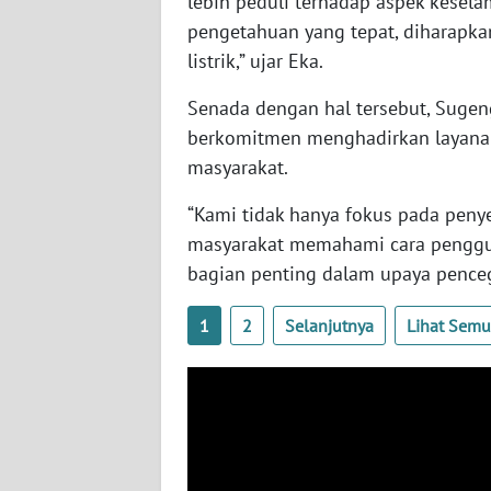
lebih peduli terhadap aspek kesel
BABEL
pengetahuan yang tepat, diharapka
listrik,” ujar Eka.
WN
SUMBAR
Senada dengan hal tersebut, Sug
berkomitmen menghadirkan layanan 
WN
masyarakat.
SUMSEL
“Kami tidak hanya fokus pada penye
WN
masyarakat memahami cara pengguna
BENGKULU
bagian penting dalam upaya pencega
WN
1
2
Selanjutnya
Lihat Sem
LAMPUNG
WN
JATENG
WN