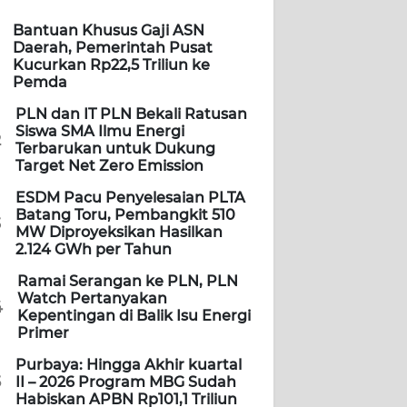
Bantuan Khusus Gaji ASN
Daerah, Pemerintah Pusat
Kucurkan Rp22,5 Triliun ke
Pemda
PLN dan IT PLN Bekali Ratusan
Siswa SMA Ilmu Energi
2
Terbarukan untuk Dukung
Target Net Zero Emission
ESDM Pacu Penyelesaian PLTA
Batang Toru, Pembangkit 510
3
MW Diproyeksikan Hasilkan
2.124 GWh per Tahun
Ramai Serangan ke PLN, PLN
Watch Pertanyakan
4
Kepentingan di Balik Isu Energi
Primer
Purbaya: Hingga Akhir kuartal
5
II – 2026 Program MBG Sudah
Habiskan APBN Rp101,1 Triliun