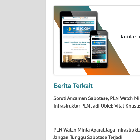
KALTARA
WN
KALSEL
Jadilah
WN
KALTIM
WN
SULSEL
Berita Terkait
WN
GORONTALO
Soroti Ancaman Sabotase, PLN Watch Mi
Infrastruktur PLN Jadi Objek Vital Khusu
WN
SULUT
PLN Watch Minta Aparat Jaga Infrastrukt
WN
Jangan Tunggu Sabotase Terjadi
MALUKU