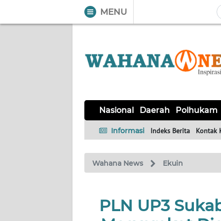
MENU
WAHANA
Tutup
TV
NASIONAL
DAERAH
POLHUKAM
KRIMINAL
EKUIN
SAINS-
KESEHATAN
INTERNASIONAL
Nasional
Daerah
Polhukam
TEKNO
Informasi
Indeks Berita
Kontak 
SERBA-
PENDIDIKAN
OLAHRAGA
OPINI
SERBI
Wahana News
Ekuin
EDITORIAL
PLN UP3 Sukabu
Informasi