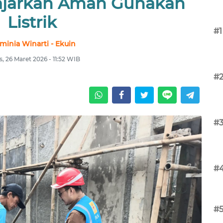
ajarkan Aman Gunakan
Listrik
#1
minia Winarti - Ekuin
, 26 Maret 2026 - 11:52 WIB
#
#
#
#