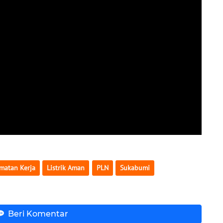
matan Kerja
Listrik Aman
PLN
Sukabumi
Beri Komentar