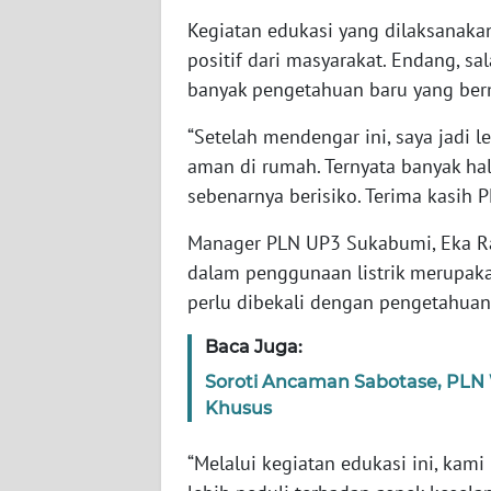
SERAMBI
Kegiatan edukasi yang dilaksanaka
positif dari masyarakat. Endang, 
WN
banyak pengetahuan baru yang ber
JAMBI
“Setelah mendengar ini, saya jadi
WN
aman di rumah. Ternyata banyak hal
SULTRA
sebenarnya berisiko. Terima kasih P
WN
Manager PLN UP3 Sukabumi, Eka R
NTB
dalam penggunaan listrik merupak
perlu dibekali dengan pengetahua
WN
SULTENG
Baca Juga:
Soroti Ancaman Sabotase, PLN W
WN
Khusus
SULBAR
“Melalui kegiatan edukasi ini, ka
WN