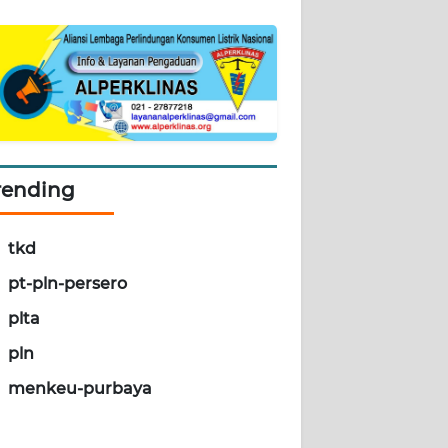
rending
tkd
pt-pln-persero
plta
pln
menkeu-purbaya