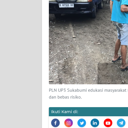
KARIR
DISCLAIMER
Wahana
News
Regional
WN
SUMUT
WN
JAKARTA
PLN UP3 Sukabumi edukasi masyarakat so
dan bebas risiko.
WN
JABAR
Ikuti Kami di:
WN
BANTEN